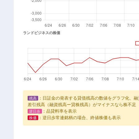
：日証金の発表する貸借残高の数値をグラフ化、融
残高
差引残高（融資残高ー貸株残高）がマイナスなら株不足
：品貸料率を表示
逆日歩
：逆日歩常連銘柄の場合、終値株価も表示
株価