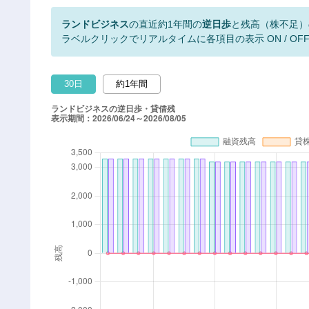
ランドビジネス
の直近約1年間の
逆日歩
と残高（株不足）
ラベルクリックでリアルタイムに各項目の表示 ON / OF
30日
約1年間