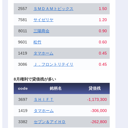
2557
ＳＭＤＡＭトピックス
1.50
7581
サイゼリヤ
1.20
8011
三陽商会
0.90
9601
松竹
0.60
1419
タマホーム
0.45
3086
Ｊ．フロントリテイリ
0.45
8月権利で貸借残が多い
code
銘柄名
貸借残
3697
ＳＨＩＦＴ
-1,173,300
1419
タマホーム
-306,000
3382
セブン＆アイＨＤ
-262,800