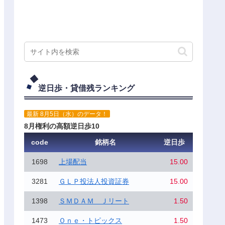
逆日歩・貸借残ランキング
最新 8月5日（水）のデータ！
8月権利の高額逆日歩10
code
銘柄名
逆日歩
1698
上場配当
15.00
3281
ＧＬＰ投法人投資証券
15.00
1398
ＳＭＤＡＭ Ｊリート
1.50
1473
Ｏｎｅ・トピックス
1.50