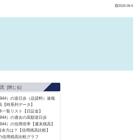
2026.08.6
次
944）の逆日歩（品貸料）速報
高【時系列データ】
率一覧リスト【日証金】
944）の過去の高額逆日歩
944）の信用倍率【週末残高】
資余力は？【信用残高比較】
の信用残高比較グラフ