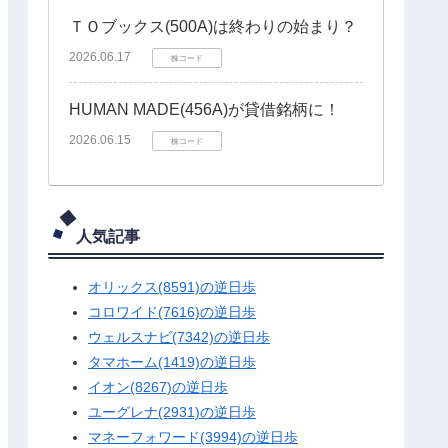
ＴＯブックス(500A)は終わりの始まり？
2026.06.17
株コード
HUMAN MADE(456A)が貸借銘柄に！
2026.06.15
株コード
人気記事
オリックス(8591)の逆日歩
コロワイド(7616)の逆日歩
ウェルスナビ(7342)の逆日歩
タマホーム(1419)の逆日歩
イオン(8267)の逆日歩
ユーグレナ(2931)の逆日歩
マネーフォワード(3994)の逆日歩