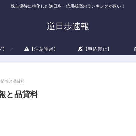
株主優待に特化した逆日歩・信用残高のランキングが速い！
逆日歩速報
グ】
【注意喚起】
【申込停止】
貸借情報と品貸料
情報と品貸料