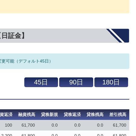
【日証金】
変更可能（デフォルト45日）
資返済
融資残高
貸株新規
貸株返済
貸株残高
差引残高
100
61,700
0.0
0.0
0.0
61,700
2,200
61,800
0.0
0.0
0.0
61,800