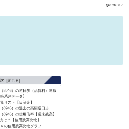
2026.08.7
次
（8946）の逆日歩（品貸料）速報
【時系列データ】
一覧リスト【日証金】
（8946）の過去の高額逆日歩
（8946）の信用倍率【週末残高】
力は？【信用残高比較】
ＡＲの信用残高比較グラフ