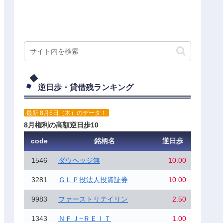
逆日歩・貸借残ランキング
最新 8月6日（木）のデータ！
8月権利の高額逆日歩10
code
銘柄名
逆日歩
1546
ダウヘッジ無
10.00
3281
ＧＬＰ投法人投資証券
10.00
9983
ファーストリテイリン
2.50
1343
ＮＦＪ−ＲＥＩＴ
1.00