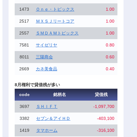
1473
Ｏｎｅ・トピックス
1.00
2517
ＭＸＳＪリートコア
1.00
2557
ＳＭＤＡＭトピックス
1.00
7581
サイゼリヤ
0.80
8011
三陽商会
0.60
2669
カネ美食品
0.40
8月権利で貸借残が多い
code
銘柄名
貸借残
3697
ＳＨＩＦＴ
-1,097,700
3382
セブン＆アイＨＤ
-403,100
1419
タマホーム
-316,100