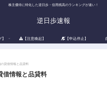
株主優待に特化した逆日歩・信用残高のランキングが速い！
逆日歩速報
グ】
【注意喚起】
【申込停止】
6)の貸借情報と品貸料
の貸借情報と品貸料