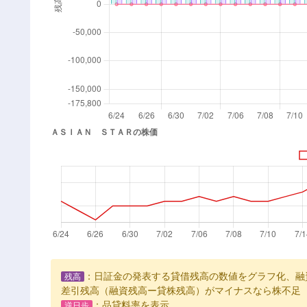
：日証金の発表する貸借残高の数値をグラフ化、融
残高
差引残高（融資残高ー貸株残高）がマイナスなら株不足
：品貸料率を表示
逆日歩