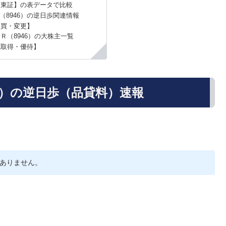
と東証】の表データで比較
（8946）の逆日歩関連情報
売買・変更】
Ｒ（8946）の大株主一覧
式取得・優待】
6）の逆日歩（品貸料）速報
ありません。