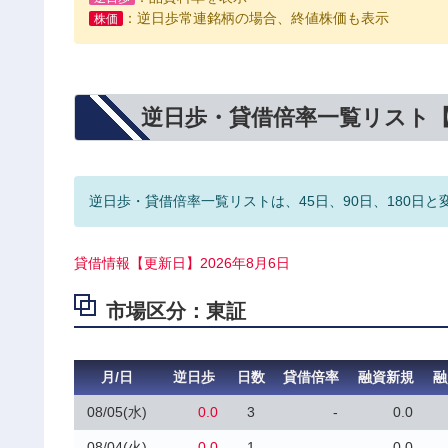
：逆日歩常連銘柄の場合、終値株価も表示
株価
逆日歩・貸借倍率一覧リスト
逆日歩・貸借倍率一覧リストは、45日、90日、180日と
貸借情報【更新日】2026年8月6日
市場区分：東証
月/日
逆日歩
日数
貸借倍率
融資新規
融
08/05(水)
0.0
3
-
0.0
08/04(火)
0.0
1
-
0.0