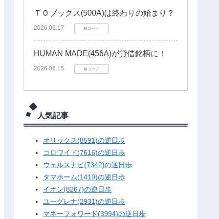
ＴＯブックス(500A)は終わりの始まり？
2026.06.17
株コード
HUMAN MADE(456A)が貸借銘柄に！
2026.06.15
株コード
人気記事
オリックス(8591)の逆日歩
コロワイド(7616)の逆日歩
ウェルスナビ(7342)の逆日歩
タマホーム(1419)の逆日歩
イオン(8267)の逆日歩
ユーグレナ(2931)の逆日歩
マネーフォワード(3994)の逆日歩