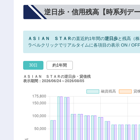
逆日歩・信用残高【時系列デ
ＡＳＩＡＮ ＳＴＡＲ
の直近約1年間の
逆日歩
と残高（株
ラベルクリックでリアルタイムに各項目の表示 ON / OF
30日
約1年間