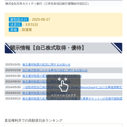
株式会社日本カストディ銀行（三井住友信託銀行退職給付信託口）
書類提出日
：2025-06-27
決算日
：3月31日
業種
：陸運業
開示情報【自己株式取得・優待】
2025/10/31
株主優待制度の拡充に関するお知らせ
2025/02/28
自己株式取得にかかる事項の決定に関するお知らせ
2025/01/30
株主優待制度の変更及び拡充に関するお知らせ
2024/09/24
株主優待制度の拡充に関するお知らせ
2024/05/30
一括取得型自己株式取得(Accelerated Share Repurchase)における事後調整完
2024/02/22
株主優待制度の拡充に関するお知らせ
スクロールできます
2023/03/13
株主優待制度の拡充に関するお知らせ(高速バス乗車チケットへの交換可能制度の導
直近権利月での高額逆日歩ランキング