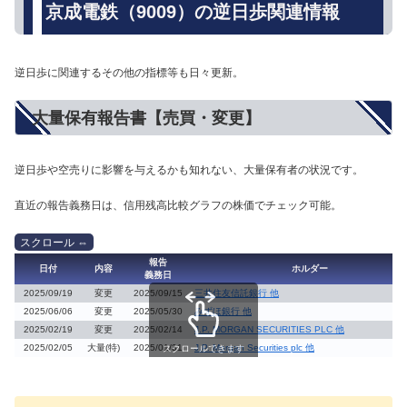
京成電鉄（9009）の逆日歩関連情報
逆日歩に関連するその他の指標等も日々更新。
大量保有報告書【売買・変更】
逆日歩や空売りに影響を与えるかも知れない、大量保有者の状況です。
直近の報告義務日は、信用残高比較グラフの株価でチェック可能。
報告
日付
内容
ホルダー
義務日
2025/09/19
変更
2025/09/15
三井住友信託銀行 他
2025/06/06
変更
2025/05/30
みずほ銀行 他
2025/02/19
変更
2025/02/14
J.P. MORGAN SECURITIES PLC 他
2025/02/05
大量(特)
2025/01/31
J.P. Morgan Securities plc 他
スクロールできます