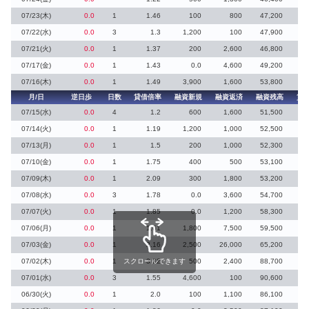
07/23(木)
0.0
1
1.46
100
800
47,200
07/22(水)
0.0
3
1.3
1,200
100
47,900
3
07/21(火)
0.0
1
1.37
200
2,600
46,800
5
07/17(金)
0.0
1
1.43
0.0
4,600
49,200
1
07/16(木)
0.0
1
1.49
3,900
1,600
53,800
1
月/日
逆日歩
日数
貸借倍率
融資新規
融資返済
融資残高
貸
07/15(水)
0.0
4
1.2
600
1,600
51,500
7
07/14(火)
0.0
1
1.19
1,200
1,000
52,500
10
07/13(月)
0.0
1
1.5
200
1,000
52,300
4
07/10(金)
0.0
1
1.75
400
500
53,100
5
07/09(木)
0.0
1
2.09
300
1,800
53,200
07/08(水)
0.0
3
1.78
0.0
3,600
54,700
07/07(火)
0.0
1
1.85
0.0
1,200
58,300
07/06(月)
0.0
1
1.61
1,800
7,500
59,500
6
07/03(金)
0.0
1
2.16
2,500
26,000
65,200
3
07/02(木)
0.0
1
スクロールできます
3.32
500
2,400
88,700
07/01(水)
0.0
3
1.55
4,600
100
90,600
15
06/30(火)
0.0
1
2.0
100
1,100
86,100
1