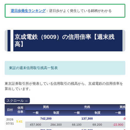
逆日歩発生ランキング
：逆日歩がよく発生している銘柄がわかる
京成電鉄（9009）の信用倍率【週末残
高】
東証の週末信用取引残高一覧表
東京証券取引所が発表している信用取引の残高から、京成電鉄の信用倍率を
算出しています。
買残
売残
買残（
信用
日付
倍率
一般
制度
一般
制度
一般
742,200
137,300
-39,
2026
5.41
07/31
457,900
284,300
68,100
69,200
-22,900