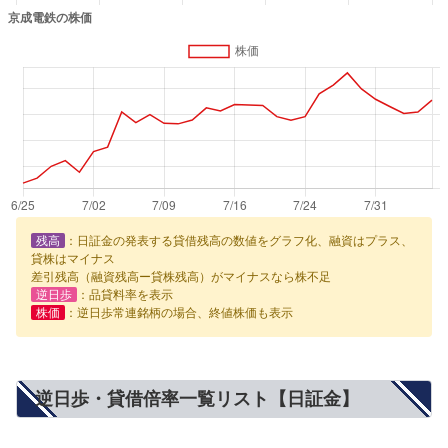
残高
：日証金の発表する貸借残高の数値をグラフ化、融資はプラス、
貸株はマイナス
差引残高（融資残高ー貸株残高）がマイナスなら株不足
逆日歩
：品貸料率を表示
株価
：逆日歩常連銘柄の場合、終値株価も表示
逆日歩・貸借倍率一覧リスト【日証金】