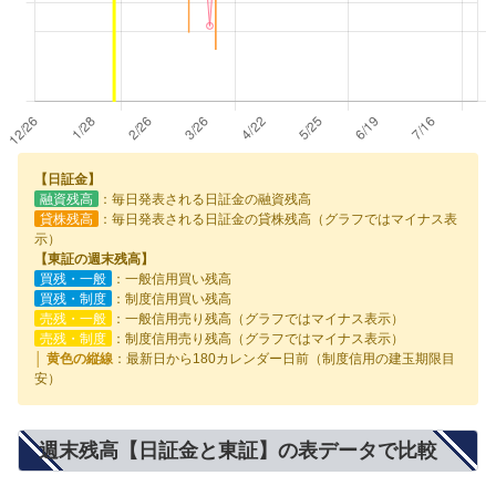
【日証金】
融資残高
：毎日発表される日証金の融資残高
貸株残高
：毎日発表される日証金の貸株残高（グラフではマイナス表
示）
【東証の週末残高】
買残・一般
：一般信用買い残高
買残・制度
：制度信用買い残高
売残・一般
：一般信用売り残高（グラフではマイナス表示）
売残・制度
：制度信用売り残高（グラフではマイナス表示）
│ 黄色の縦線
：最新日から180カレンダー日前（制度信用の建玉期限目
安）
週末残高【日証金と東証】の表データで比較