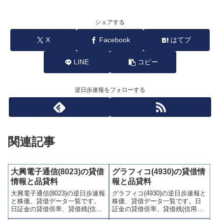
シェアする
X
Facebook
はてブ
LINE
コピー
逆日歩速報をフォローする
関連記事
大興電子通信(8023)の貸借
グラフィコ(4930)の貸借情
情報と品貸料
報と品貸料
大興電子通信(8023)の逆日歩速報
グラフィコ(4930)の逆日歩速報と
と株価、貸借データ一覧です。
株価、貸借データ一覧です。日
日証金の貸借倍率、貸借残(信用
証金の貸借倍率、貸借残(信用買
買残、信用売残)、品貸料(逆日
残、信用売残)、品貸料(逆日