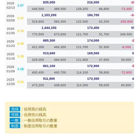
835,000
216,000
-268,
2026
3.87
02/13
446,500
388,500
129,200
86,800
-73,400
1,103,200
184,700
-340,
2026
5.97
02/06
519,900
583,300
122,500
62,200
-250,600
1,444,100
173,400
558,
2026
8.33
01/30
770,500
673,600
121,700
51,700
349,500
885,300
174,000
-28,
2026
5.09
01/23
421,000
464,300
121,700
52,300
-8,000
913,600
169,500
52,5
2026
5.39
01/16
429,000
484,600
121,900
47,600
28,600
861,100
172,900
-50,
2026
4.98
01/09
400,400
460,700
114,100
58,800
-72,800
911,800
173,300
41,9
2025
5.26
12/26
473,200
438,600
114,300
59,000
45,600
買残
：信用買の残高
売残
：信用売の残高
一般
：一般信用取引の数量
制度
：制度信用取引の数量