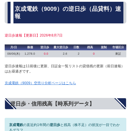
京成電鉄（9009）の逆日歩（品貸料）速
報
逆日歩速報【更新日】2026年8月7日
月/日
株価
逆日歩
最大逆日歩
日数
残高
規制
市場区分
08/06(木)
1,278.0
0.0
2.6
2
0
東証
逆日歩速報は11前後に更新、日証金一覧リストの貸借残の更新（前日速報）
はお昼過ぎです。
京成電鉄（9009）空売り分析ページはこちら
逆日歩・信用残高【時系列データ】
京成電鉄
の直近約1年間の
逆日歩
と残高（株不足）の状況が一目でわか
るグラフ