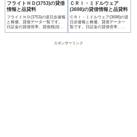
(逆日歩)、東証の週末残高、規制
歩)、東証の週末残高、規制(注意
フライトＨＤ(3753)の貸借
ＣＲＩ・ミドルウェア
(注意喚起・申込停止)など、空売
喚起・申込停止)など、空売り関
情報と品貸料
(3698)の貸借情報と品貸料
り関連情報を集計し、図解でわ
連情報を集計し、図解でわかり
フライトＨＤ(3753)の逆日歩速報
ＣＲＩ・ミドルウェア(3698)の逆
かりやすくまとめて掲載してい
やすくまとめて掲載していま
と株価、貸借データ一覧です。
日歩速報と株価、貸借データ一
ます。
す。
日証金の貸借倍率、貸借残(信用
覧です。日証金の貸借倍率、貸
買残、信用売残)、品貸料(逆日
借残(信用買残、信用売残)、品貸
歩)、東証の週末残高、規制(注意
料(逆日歩)、東証の週末残高、規
喚起・申込停止)など、空売り関
制(注意喚起・申込停止)など、空
スポンサーリンク
連情報を集計し、図解でわかり
売り関連情報を集計し、図解で
やすくまとめて掲載していま
わかりやすくまとめて掲載して
す。
います。