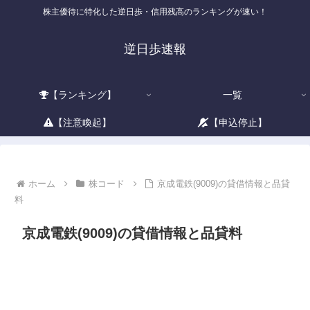
株主優待に特化した逆日歩・信用残高のランキングが速い！
逆日歩速報
【ランキング】
一覧
【注意喚起】
【申込停止】
ホーム
株コード
京成電鉄(9009)の貸借情報と品貸
料
京成電鉄(9009)の貸借情報と品貸料