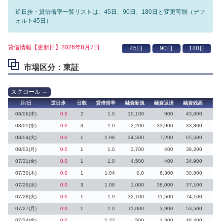
逆日歩・貸借倍率一覧リストは、45日、90日、180日と変更可能（デフ
ォルト45日）
貸借情報【更新日】2026年8月7日
市場区分：東証
月/日
逆日歩
日数
貸借倍率
融資新規
融資返済
融資残高
貸
08/06(木)
0.0
2
1.0
10,100
900
43,000
10
08/05(水)
0.0
3
1.0
2,200
33,900
33,800
08/04(火)
0.0
1
1.98
34,500
7,200
65,500
08/03(月)
0.0
1
1.0
3,700
400
38,200
3
07/31(金)
0.0
1
1.0
4,500
400
34,900
5
07/30(木)
0.0
1
1.04
0.0
6,300
30,800
07/29(水)
0.0
3
1.08
1,000
38,000
37,100
1
07/28(火)
0.0
1
1.9
32,100
11,500
74,100
07/27(月)
0.0
1
1.0
11,000
3,900
53,500
16
07/24(金)
0.0
1.22
500
1,300
46,400
5