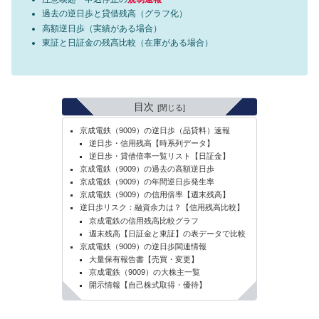
過去の逆日歩と貸借残高（グラフ化）
高額逆日歩（実績がある場合）
東証と日証金の残高比較（在庫がある場合）
目次
京成電鉄（9009）の逆日歩（品貸料）速報
逆日歩・信用残高【時系列データ】
逆日歩・貸借倍率一覧リスト【日証金】
京成電鉄（9009）の過去の高額逆日歩
京成電鉄（9009）の年間逆日歩発生率
京成電鉄（9009）の信用倍率【週末残高】
逆日歩リスク：融資余力は？【信用残高比較】
京成電鉄の信用残高比較グラフ
週末残高【日証金と東証】の表データで比較
京成電鉄（9009）の逆日歩関連情報
大量保有報告書【売買・変更】
京成電鉄（9009）の大株主一覧
開示情報【自己株式取得・優待】