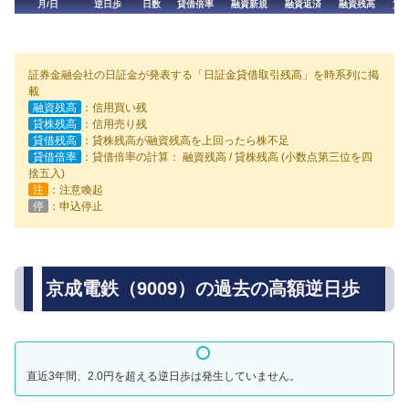
月/日
逆日歩
日数
貸借倍率
融資新規
融資返済
融資残高
貸
証券金融会社の日証金が発表する「日証金貸借取引残高」を時系列に掲
載
融資残高
：信用買い残
貸株残高
：信用売り残
貸借残高
：貸株残高が融資残高を上回ったら株不足
貸借倍率
：貸借倍率の計算： 融資残高 / 貸株残高 (小数点第三位を四
捨五入)
注
：注意喚起
停
：申込停止
京成電鉄（9009）の過去の高額逆日歩
直近3年間、2.0円を超える逆日歩は発生していません。