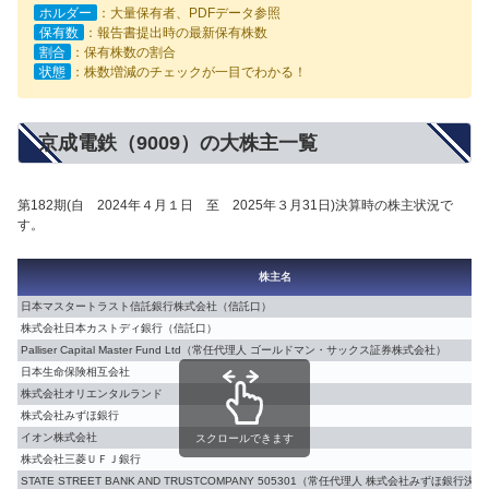
ホルダー
：大量保有者、PDFデータ参照
保有数
：報告書提出時の最新保有株数
割合
：保有株数の割合
状態
：株数増減のチェックが一目でわかる！
京成電鉄（9009）の大株主一覧
第182期(自 2024年４月１日 至 2025年３月31日)決算時の株主状況で
す。
株主名
日本マスタートラスト信託銀行株式会社（信託口）
株式会社日本カストディ銀行（信託口）
Palliser Capital Master Fund Ltd（常任代理人 ゴールドマン・サックス証券株式会社）
日本生命保険相互会社
株式会社オリエンタルランド
株式会社みずほ銀行
イオン株式会社
スクロールできます
株式会社三菱ＵＦＪ銀行
STATE STREET BANK AND TRUSTCOMPANY 505301（常任代理人 株式会社みずほ銀行