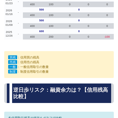
-
01/23
400
100
0
0
0
500
0
0
2026
-
01/16
400
100
0
0
0
500
0
-10
2026
-
01/09
400
100
0
0
0
600
0
-20
2025
-
12/26
400
200
0
0
-100
買残
：信用買の残高
売残
：信用売の残高
一般
：一般信用取引の数量
制度
：制度信用取引の数量
逆日歩リスク：融資余力は？【信用残高
比較】
各信用取引残高の状況をグラフで比較