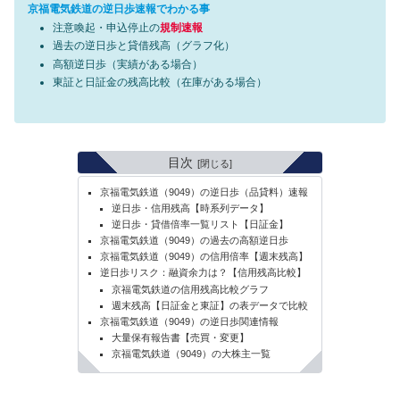
京福電気鉄道の逆日歩速報でわかる事
注意喚起・申込停止の
規制速報
過去の逆日歩と貸借残高（グラフ化）
高額逆日歩（実績がある場合）
東証と日証金の残高比較（在庫がある場合）
目次
京福電気鉄道（9049）の逆日歩（品貸料）速報
逆日歩・信用残高【時系列データ】
逆日歩・貸借倍率一覧リスト【日証金】
京福電気鉄道（9049）の過去の高額逆日歩
京福電気鉄道（9049）の信用倍率【週末残高】
逆日歩リスク：融資余力は？【信用残高比較】
京福電気鉄道の信用残高比較グラフ
週末残高【日証金と東証】の表データで比較
京福電気鉄道（9049）の逆日歩関連情報
大量保有報告書【売買・変更】
京福電気鉄道（9049）の大株主一覧