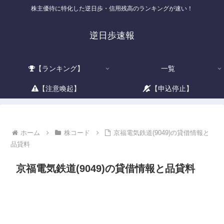
株主優待に特化した逆日歩・信用残高のランキングが速い！
逆日歩速報
【ランキング】
一覧
【注意喚起】
【申込停止】
ホーム
株コード
京福電気鉄道(9049)の貸借情報と
品貸料
京福電気鉄道(9049)の貸借情報と品貸料