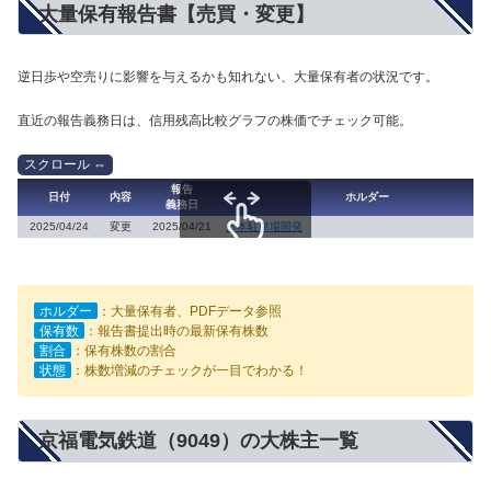
大量保有報告書【売買・変更】
逆日歩や空売りに影響を与えるかも知れない、大量保有者の状況です。
直近の報告義務日は、信用残高比較グラフの株価でチェック可能。
報告
日付
内容
ホルダー
義務日
2025/04/24
変更
2025/04/21
日本駐車場開発
スクロールできます
ホルダー
：大量保有者、PDFデータ参照
保有数
：報告書提出時の最新保有株数
割合
：保有株数の割合
状態
：株数増減のチェックが一目でわかる！
京福電気鉄道（9049）の大株主一覧