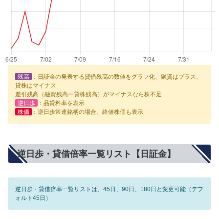
残高
：日証金の発表する貸借残高の数値をグラフ化、融資はプラス、
貸株はマイナス
差引残高（融資残高ー貸株残高）がマイナスなら株不足
逆日歩
：品貸料率を表示
株価
：逆日歩常連銘柄の場合、終値株価も表示
逆日歩・貸借倍率一覧リスト【日証金】
逆日歩・貸借倍率一覧リストは、45日、90日、180日と変更可能（デフ
ォルト45日）