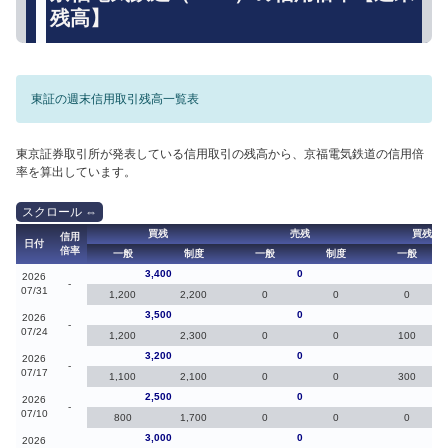
残高】
東証の週末信用取引残高一覧表
東京証券取引所が発表している信用取引の残高から、京福電気鉄道の信用倍
率を算出しています。
買残
売残
買残（
信用
日付
倍率
一般
制度
一般
制度
一般
3,400
0
-10
2026
-
07/31
1,200
2,200
0
0
0
3,500
0
30
2026
-
07/24
1,200
2,300
0
0
100
3,200
0
70
2026
-
07/17
1,100
2,100
0
0
300
2,500
0
-50
2026
-
07/10
800
1,700
0
0
0
3,000
0
50
2026
-