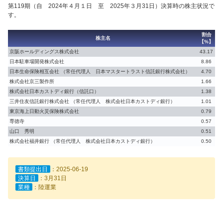
第119期（自 2024年４月１日 至 2025年３月31日）決算時の株主状況で
す。
割合
株主名
【%】
京阪ホールディングス株式会社
43.17
日本駐車場開発株式会社
8.86
日本生命保険相互会社 （常任代理人 日本マスタートラスト信託銀行株式会社）
4.70
株式会社京三製作所
1.66
株式会社日本カストディ銀行（信託口）
1.38
三井住友信託銀行株式会社 （常任代理人 株式会社日本カストディ銀行）
1.01
東京海上日動火災保険株式会社
0.79
専徳寺
0.57
山口 秀明
0.51
株式会社福井銀行 （常任代理人 株式会社日本カストディ銀行）
0.50
書類提出日
：2025-06-19
決算日
：3月31日
業種
：陸運業