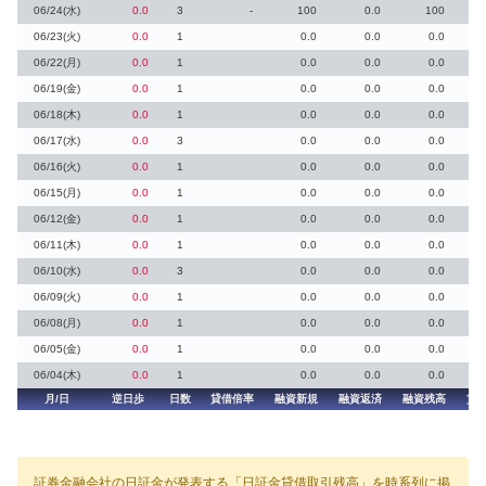
06/24(水)
0.0
3
-
100
0.0
100
06/23(火)
0.0
1
0.0
0.0
0.0
06/22(月)
0.0
1
0.0
0.0
0.0
06/19(金)
0.0
1
0.0
0.0
0.0
06/18(木)
0.0
1
0.0
0.0
0.0
06/17(水)
0.0
3
0.0
0.0
0.0
06/16(火)
0.0
1
0.0
0.0
0.0
06/15(月)
0.0
1
0.0
0.0
0.0
06/12(金)
0.0
1
0.0
0.0
0.0
06/11(木)
0.0
1
0.0
0.0
0.0
06/10(水)
0.0
3
0.0
0.0
0.0
06/09(火)
0.0
1
0.0
0.0
0.0
06/08(月)
0.0
1
0.0
0.0
0.0
06/05(金)
0.0
1
0.0
0.0
0.0
06/04(木)
0.0
1
0.0
0.0
0.0
月/日
逆日歩
日数
貸借倍率
融資新規
融資返済
融資残高
貸
証券金融会社の日証金が発表する「日証金貸借取引残高」を時系列に掲