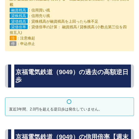
載
融資残高
：信用買い残
貸株残高
：信用売り残
貸借残高
：貸株残高が融資残高を上回ったら株不足
貸借倍率
：貸借倍率の計算： 融資残高 / 貸株残高 (小数点第三位を四
捨五入)
注
：注意喚起
停
：申込停止
京福電気鉄道（9049）の過去の高額逆日
歩
直近3年間、2.0円を超える逆日歩は発生していません。
京福電気鉄道（9049）の信用倍率【週末