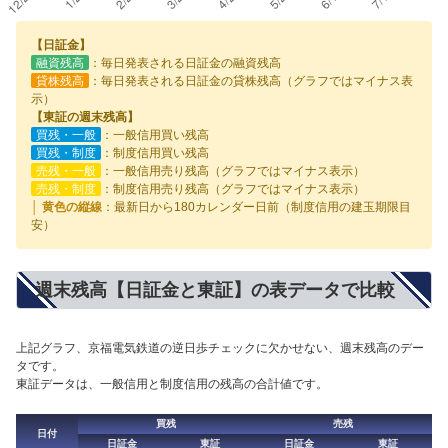
【日証金】
融資残高
：毎日発表される日証金の融資残高
貸株残高
：毎日発表される日証金の貸株残高（グラフではマイナス表
示）
【東証の週末残高】
買残・一般
：一般信用買い残高
買残・制度
：制度信用買い残高
売残・一般
：一般信用売り残高（グラフではマイナス表示）
売残・制度
：制度信用売り残高（グラフではマイナス表示）
│ 黄色の縦線
：最新日から180カレンダー日前（制度信用の建玉期限目
安）
週末残高【日証金と東証】の表データで比較
上記グラフ、京福電気鉄道の逆日歩チェックに欠かせない、週末残高のデー
タです。
東証データは、一般信用と制度信用の残高の合計値です。
買残
売残
日付
日証金
東証
日証金
東証