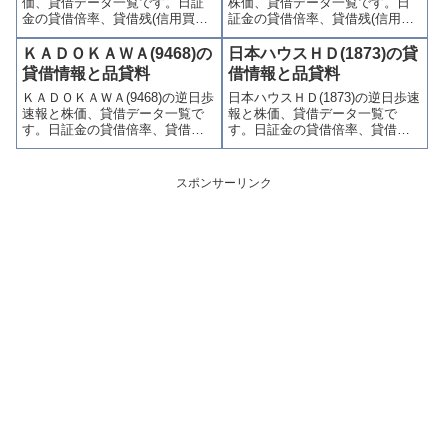
価、貸借データ一覧です。日証
株価、貸借データ一覧です。日
す。
ます。
金の貸借倍率、貸借残(信用買
証金の貸借倍率、貸借残(信用買
残、信用売残)、品貸料(逆日
残、信用売残)、品貸料(逆日
歩)、東証の週末残高、規制(注意
歩)、東証の週末残高、規制(注意
ＫＡＤＯＫＡＷＡ(9468)の
日本ハウスＨＤ(1873)の貸
喚起・申込停止)など、空売り関
喚起・申込停止)など、空売り関
貸借情報と品貸料
借情報と品貸料
連情報を集計し、図解でわかり
連情報を集計し、図解でわかり
ＫＡＤＯＫＡＷＡ(9468)の逆日歩
日本ハウスＨＤ(1873)の逆日歩速
やすくまとめて掲載していま
やすくまとめて掲載していま
速報と株価、貸借データ一覧で
報と株価、貸借データ一覧で
す。
す。
す。日証金の貸借倍率、貸借残
す。日証金の貸借倍率、貸借残
(信用買残、信用売残)、品貸料
(信用買残、信用売残)、品貸料
(逆日歩)、東証の週末残高、規制
(逆日歩)、東証の週末残高、規制
(注意喚起・申込停止)など、空売
(注意喚起・申込停止)など、空売
スポンサーリンク
り関連情報を集計し、図解でわ
り関連情報を集計し、図解でわ
かりやすくまとめて掲載してい
かりやすくまとめて掲載してい
ます。
ます。