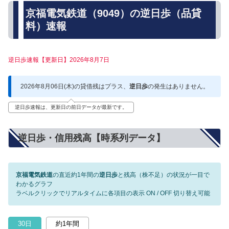
京福電気鉄道（9049）の逆日歩（品貸
料）速報
逆日歩速報【更新日】2026年8月7日
2026年8月06日(木)の貸借残はプラス、
逆日歩
の発生はありません。
逆日歩速報は、更新日の前日データが最新です。
逆日歩・信用残高【時系列データ】
京福電気鉄道
の直近約1年間の
逆日歩
と残高（株不足）の状況が一目で
わかるグラフ
ラベルクリックでリアルタイムに各項目の表示 ON / OFF 切り替え可能
30日
約1年間