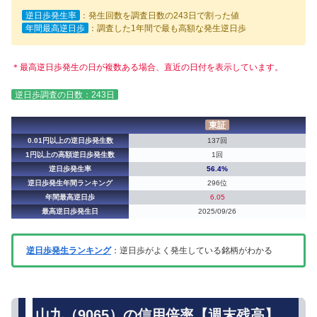
逆日歩発生率
：発生回数を調査日数の243日で割った値
年間最高逆日歩
：調査した1年間で最も高額な発生逆日歩
＊最高逆日歩発生の日が複数ある場合、直近の日付を表示しています。
逆日歩調査の日数：243日
東証
0.01円以上の逆日歩発生数
137回
1円以上の高額逆日歩発生数
1回
逆日歩発生率
56.4%
逆日歩発生年間ランキング
296位
年間最高逆日歩
6.05
最高逆日歩発生日
2025/09/26
逆日歩発生ランキング
：逆日歩がよく発生している銘柄がわかる
山九（9065）の信用倍率【週末残高】