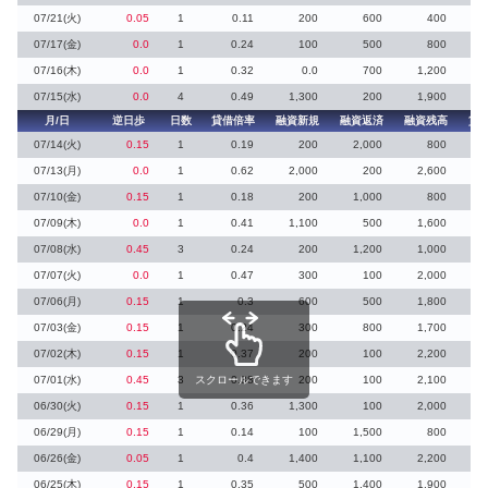
07/21(火)
0.05
1
0.11
200
600
400
07/17(金)
0.0
1
0.24
100
500
800
07/16(木)
0.0
1
0.32
0.0
700
1,200
07/15(水)
0.0
4
0.49
1,300
200
1,900
月/日
逆日歩
日数
貸借倍率
融資新規
融資返済
融資残高
貸
07/14(火)
0.15
1
0.19
200
2,000
800
07/13(月)
0.0
1
0.62
2,000
200
2,600
07/10(金)
0.15
1
0.18
200
1,000
800
07/09(木)
0.0
1
0.41
1,100
500
1,600
07/08(水)
0.45
3
0.24
200
1,200
1,000
07/07(火)
0.0
1
0.47
300
100
2,000
07/06(月)
0.15
1
0.3
600
500
1,800
07/03(金)
0.15
1
0.24
300
800
1,700
1
07/02(木)
0.15
1
0.37
200
100
2,200
07/01(水)
0.45
3
スクロールできます
0.38
200
100
2,100
06/30(火)
0.15
1
0.36
1,300
100
2,000
06/29(月)
0.15
1
0.14
100
1,500
800
06/26(金)
0.05
1
0.4
1,400
1,100
2,200
06/25(木)
0.15
1
0.35
500
1,400
1,900