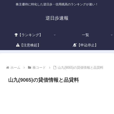
株主優待に特化した逆日歩・信用残高のランキングが速い！
逆日歩速報
【ランキング】
一覧
【注意喚起】
【申込停止】
ホーム
株コード
山九(9065)の貸借情報と品貸料
山九(9065)の貸借情報と品貸料