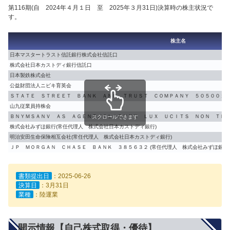
第116期(自 2024年４月１日 至 2025年３月31日)決算時の株主状況で
す。
株主名
日本マスタートラスト信託銀行株式会社信託口
株式会社日本カストディ銀行信託口
日本製鉄株式会社
公益財団法人ニビキ育英会
ＳＴＡＴＥ ＳＴＲＥＥＴ ＢＡＮＫ ＡＮＤ ＴＲＵＳＴ ＣＯＭＰＡＮＹ ５０５００１(
山九従業員持株会
ＢＮＹＭＳＡＮＶ ＡＳ ＡＧＥＮＴ／ＣＬＩＥＮＴＳ ＬＵＸ ＵＣＩＴＳ ＮＯＮ ＴＲＥ
スクロールできます
株式会社みずほ銀行(常任代理人 株式会社日本カストディ銀行)
明治安田生命保険相互会社(常任代理人 株式会社日本カストディ銀行)
ＪＰ ＭＯＲＧＡＮ ＣＨＡＳＥ ＢＡＮＫ ３８５６３２ (常任代理人 株式会社みずほ銀行
書類提出日
：2025-06-26
決算日
：3月31日
業種
：陸運業
開示情報【自己株式取得・優待】