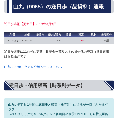
山九（9065）の逆日歩（品貸料）速報
逆日歩速報【更新日】2026年8月6日
月/日
株価
逆日歩
最大逆日歩
日数
残高
規制
市場区分
08/05(水)
8,750.0
0.0
17.6
3
-1,300
東証
逆日歩速報は11前後に更新、日証金一覧リストの貸借残の更新（前日速報）
はお昼過ぎです。
山九（9065）空売り分析ページはこちら
逆日歩・信用残高【時系列データ】
山九
の直近約1年間の
逆日歩
と残高（株不足）の状況が一目でわかるグ
ラフ
ラベルクリックでリアルタイムに各項目の表示 ON / OFF 切り替え可能