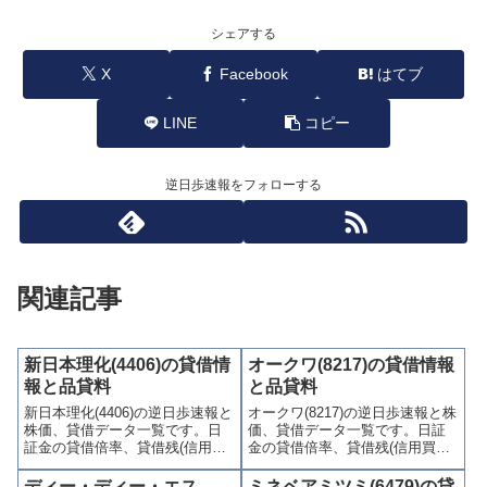
シェアする
X
Facebook
はてブ
LINE
コピー
逆日歩速報をフォローする
関連記事
新日本理化(4406)の貸借情
オークワ(8217)の貸借情報
報と品貸料
と品貸料
新日本理化(4406)の逆日歩速報と
オークワ(8217)の逆日歩速報と株
株価、貸借データ一覧です。日
価、貸借データ一覧です。日証
証金の貸借倍率、貸借残(信用買
金の貸借倍率、貸借残(信用買
残、信用売残)、品貸料(逆日
残、信用売残)、品貸料(逆日
歩)、東証の週末残高、規制(注意
歩)、東証の週末残高、規制(注意
ディー・ディー・エス
ミネベアミツミ(6479)の貸