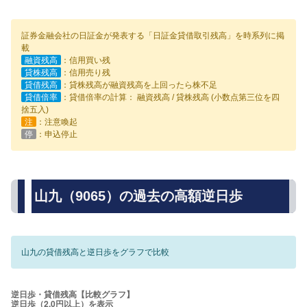
証券金融会社の日証金が発表する「日証金貸借取引残高」を時系列に掲
載
融資残高
：信用買い残
貸株残高
：信用売り残
貸借残高
：貸株残高が融資残高を上回ったら株不足
貸借倍率
：貸借倍率の計算： 融資残高 / 貸株残高 (小数点第三位を四
捨五入)
注
：注意喚起
停
：申込停止
山九（9065）の過去の高額逆日歩
山九の貸借残高と逆日歩をグラフで比較