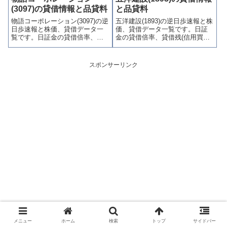
制(注意喚起・申込停止)など、空
喚起・申込停止)など、空売り関
(3097)の貸借情報と品貸料
と品貸料
売り関連情報を集計し、図解で
連情報を集計し、図解でわかり
物語コーポレーション(3097)の逆
五洋建設(1893)の逆日歩速報と株
わかりやすくまとめて掲載して
やすくまとめて掲載していま
日歩速報と株価、貸借データ一
価、貸借データ一覧です。日証
います。
す。
覧です。日証金の貸借倍率、貸
金の貸借倍率、貸借残(信用買
借残(信用買残、信用売残)、品貸
残、信用売残)、品貸料(逆日
料(逆日歩)、東証の週末残高、規
歩)、東証の週末残高、規制(注意
制(注意喚起・申込停止)など、空
喚起・申込停止)など、空売り関
スポンサーリンク
売り関連情報を集計し、図解で
連情報を集計し、図解でわかり
わかりやすくまとめて掲載して
やすくまとめて掲載していま
います。
す。
メニュー
ホーム
検索
トップ
サイドバー