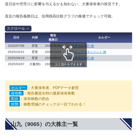
逆日歩や空売りに影響を与えるかも知れない、大量保有者の状況です。
直近の報告義務日は、信用残高比較グラフの株価でチェック可能。
報告
日付
内容
ホルダー
義務日
2026/07/06
変更
2026/06/30
三井住友信託銀行 他
2025/10/21
変更
2025/10/15
野村アセットマネジメント 他
2025/09/19
変更
2025/09/15
三井住友信託銀行 他
2025/03/07
大量(特)
2025/02/28
みずほ銀行 他
スクロールできます
ホルダー
：大量保有者、PDFデータ参照
保有数
：報告書提出時の最新保有株数
割合
：保有株数の割合
状態
：株数増減のチェックが一目でわかる！
山九（9065）の大株主一覧