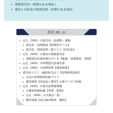
高額逆日歩（実績がある場合）
東証と日証金の残高比較（在庫がある場合）
目次
山九（9065）の逆日歩（品貸料）速報
逆日歩・信用残高【時系列データ】
逆日歩・貸借倍率一覧リスト【日証金】
山九（9065）の過去の高額逆日歩
高額逆日歩発生時のデータ【株価・信用残高・規制】
山九（9065）の年間逆日歩発生率
山九（9065）の信用倍率【週末残高】
逆日歩リスク：融資余力は？【信用残高比較】
山九の信用残高比較グラフ
週末残高【日証金と東証】の表データで比較
山九（9065）の逆日歩関連情報
大量保有報告書【売買・変更】
山九（9065）の大株主一覧
開示情報【自己株式取得・優待】