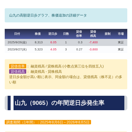
山九の高額逆日歩グラフ、株価追加の詳細データ
貸借
貸借
日付
株価
逆日歩
日数
規制
市場
倍率
残高
2025/9/26(金)
8,313
6.05
1
0.3
-7,400
東証
2023/9/27(水)
5,323
4.05
3
0.27
-3,600
東証
貸借倍率
： 融資残高 / 貸株残高 (小数点第三位を四捨五入)
貸借残高
： 融資残高 - 貸株残高
逆日歩金額が高い順に表示、同金額の場合は、貸借残高（株不足）の多
い順
山九（9065）の年間逆日歩発生率
調査期間（1年間）：2025年8月6日～2026年8月5日