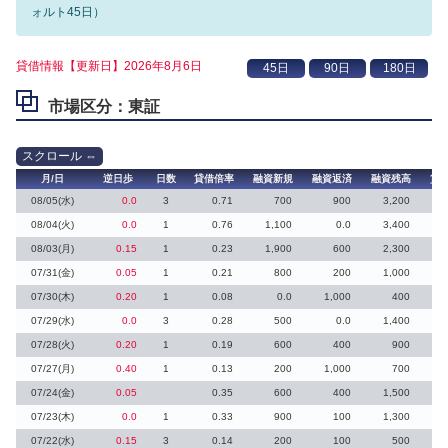
ォルト45日）
貸借情報【更新日】2026年8月6日
市場区分：東証
月/日
逆日歩
日数
貸借倍率
融資新規
融資返済
融資残高
貸
08/05(水)
0.0
3
0.71
700
900
3,200
08/04(火)
0.0
1
0.76
1,100
0.0
3,400
08/03(月)
0.15
1
0.23
1,900
600
2,300
5
07/31(金)
0.05
1
0.21
800
200
1,000
07/30(木)
0.20
1
0.08
0.0
1,000
400
07/29(水)
0.0
3
0.28
500
0.0
1,400
07/28(火)
0.20
1
0.19
600
400
900
07/27(月)
0.40
1
0.13
200
1,000
700
1
07/24(金)
0.05
0.35
600
400
1,500
07/23(木)
0.0
1
0.33
900
100
1,300
07/22(水)
0.15
3
0.14
200
100
500