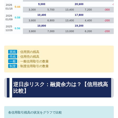
9,000
20,600
-1,4
2026
0.44
01/16
3,300
5,700
13,400
7,200
-300
10,400
17,800
-40
2026
0.58
01/09
3,600
6,800
13,400
4,400
-200
10,800
19,200
40
2025
0.56
12/26
3,800
7,000
13,000
6,200
-200
買残
：信用買の残高
売残
：信用売の残高
一般
：一般信用取引の数量
制度
：制度信用取引の数量
逆日歩リスク：融資余力は？【信用残高
比較】
各信用取引残高の状況をグラフで比較