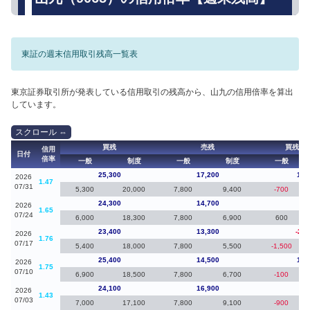
東証の週末信用取引残高一覧表
東京証券取引所が発表している信用取引の残高から、山九の信用倍率を算出
しています。
買残
売残
買残（
信用
日付
倍率
一般
制度
一般
制度
一般
25,300
17,200
1,0
2026
1.47
07/31
5,300
20,000
7,800
9,400
-700
24,300
14,700
90
2026
1.65
07/24
6,000
18,300
7,800
6,900
600
23,400
13,300
-2,0
2026
1.76
07/17
5,400
18,000
7,800
5,500
-1,500
25,400
14,500
1,3
2026
1.75
07/10
6,900
18,500
7,800
6,700
-100
24,100
16,900
-60
2026
1.43
07/03
7,000
17,100
7,800
9,100
-900