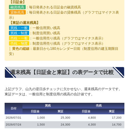
【日証金】
融資残高
：毎日発表される日証金の融資残高
貸株残高
：毎日発表される日証金の貸株残高（グラフではマイナス表
示）
【東証の週末残高】
買残・一般
：一般信用買い残高
買残・制度
：制度信用買い残高
売残・一般
：一般信用売り残高（グラフではマイナス表示）
売残・制度
：制度信用売り残高（グラフではマイナス表示）
│ 黄色の縦線
：最新日から180カレンダー日前（制度信用の建玉期限目
安）
週末残高【日証金と東証】の表データで比較
上記グラフ、山九の逆日歩チェックに欠かせない、週末残高のデータです。
東証データは、一般信用と制度信用の残高の合計値です。
買残
売残
日付
日証金
東証
日証金
東証
2026/07/31
1,000
25,300
4,800
17,200
2026/07/24
1,500
24,300
4,300
14,700