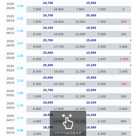
24,700
15,500
0
2026
1.59
06/26
7,900
16,800
7,900
7,600
0
24,700
20,400
60
2026
1.21
06/19
7,900
16,800
13,000
7,400
-200
24,100
18,500
-1,6
2026
1.30
06/12
8,100
16,000
13,000
5,500
100
25,700
15,400
2,7
2026
1.67
06/05
8,000
17,700
13,000
2,400
1,800
23,000
13,900
-2,3
2026
1.66
05/29
6,200
16,800
12,500
1,400
-2,500
25,300
13,100
2,3
2026
1.93
05/22
8,700
16,600
11,200
1,900
2,400
23,000
15,000
-70
2026
1.53
05/15
6,300
16,700
11,000
4,000
-700
23,700
13,200
-90
2026
1.80
05/01
7,000
16,700
12,100
1,100
200
24,600
14,100
5,7
2026
1.75
04/24
6,800
17,800
12,100
2,000
2,800
18,900
16,200
70
2026
1.17
04/17
4,000
14,900
12,100
4,100
800
18,200
18,500
-1,1
2026
0.98
04/10
スクロールできます
3,200
15,000
12,100
6,400
100