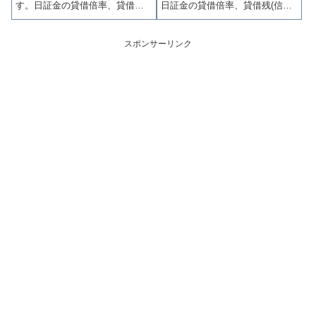
す。日証金の貸借倍率、貸借残
日証金の貸借倍率、貸借残(信用
(信用買残、信用売残)、品貸料
買残、信用売残)、品貸料(逆日
(逆日歩)、東証の週末残高、規制
歩)、東証の週末残高、規制(注意
(注意喚起・申込停止)など、空売
喚起・申込停止)など、空売り関
スポンサーリンク
り関連情報を集計し、図解でわ
連情報を集計し、図解でわかり
かりやすくまとめて掲載してい
やすくまとめて掲載していま
ます。
す。