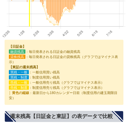
【日証金】
融資残高
：毎日発表される日証金の融資残高
貸株残高
：毎日発表される日証金の貸株残高（グラフではマイナス表
示）
【東証の週末残高】
買残・一般
：一般信用買い残高
買残・制度
：制度信用買い残高
売残・一般
：一般信用売り残高（グラフではマイナス表示）
売残・制度
：制度信用売り残高（グラフではマイナス表示）
│ 黄色の縦線
：最新日から180カレンダー日前（制度信用の建玉期限目
安）
週末残高【日証金と東証】の表データで比較