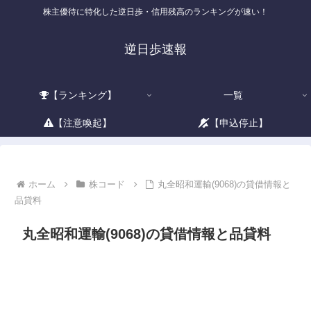
株主優待に特化した逆日歩・信用残高のランキングが速い！
逆日歩速報
【ランキング】
一覧
【注意喚起】
【申込停止】
ホーム
株コード
丸全昭和運輸(9068)の貸借情報と
品貸料
丸全昭和運輸(9068)の貸借情報と品貸料