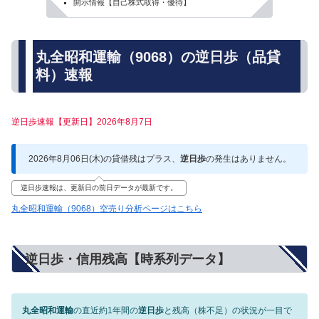
開示情報【自己株式取得・優待】
丸全昭和運輸（9068）の逆日歩（品貸
料）速報
逆日歩速報【更新日】2026年8月7日
2026年8月06日(木)の貸借残はプラス、
逆日歩
の発生はありません。
逆日歩速報は、更新日の前日データが最新です。
丸全昭和運輸（9068）空売り分析ページはこちら
逆日歩・信用残高【時系列データ】
丸全昭和運輸
の直近約1年間の
逆日歩
と残高（株不足）の状況が一目で