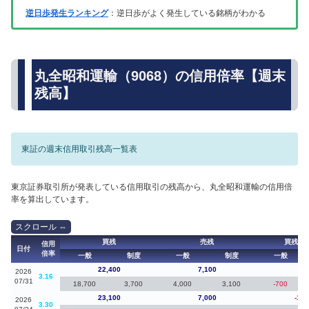
逆日歩発生ランキング
：逆日歩がよく発生している銘柄がわかる
丸全昭和運輸（9068）の信用倍率【週末
残高】
東証の週末信用取引残高一覧表
東京証券取引所が発表している信用取引の残高から、丸全昭和運輸の信用倍
率を算出しています。
買残
売残
買残（
信用
日付
倍率
一般
制度
一般
制度
一般
22,400
7,100
-70
2026
3.16
07/31
18,700
3,700
4,000
3,100
-700
23,100
7,000
-1,4
2026
3.30