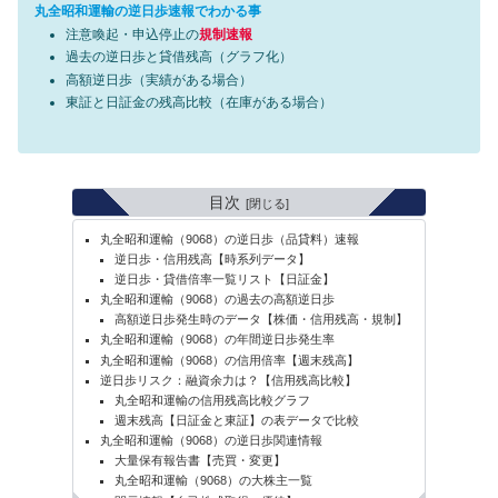
丸全昭和運輸の逆日歩速報でわかる事
注意喚起・申込停止の
規制速報
過去の逆日歩と貸借残高（グラフ化）
高額逆日歩（実績がある場合）
東証と日証金の残高比較（在庫がある場合）
目次
丸全昭和運輸（9068）の逆日歩（品貸料）速報
逆日歩・信用残高【時系列データ】
逆日歩・貸借倍率一覧リスト【日証金】
丸全昭和運輸（9068）の過去の高額逆日歩
高額逆日歩発生時のデータ【株価・信用残高・規制】
丸全昭和運輸（9068）の年間逆日歩発生率
丸全昭和運輸（9068）の信用倍率【週末残高】
逆日歩リスク：融資余力は？【信用残高比較】
丸全昭和運輸の信用残高比較グラフ
週末残高【日証金と東証】の表データで比較
丸全昭和運輸（9068）の逆日歩関連情報
大量保有報告書【売買・変更】
丸全昭和運輸（9068）の大株主一覧