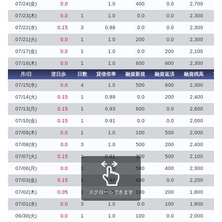
07/24(金)
0.0
1.0
400
0.0
2,700
07/23(木)
0.0
1
1.0
0.0
0.0
2,300
07/22(水)
0.15
3
0.88
0.0
0.0
2,300
07/21(火)
0.0
1
1.0
200
0.0
2,300
07/17(金)
0.0
1
1.0
0.0
200
2,100
07/16(木)
0.0
1
1.0
600
600
2,300
月/日
逆日歩
日数
貸借倍率
融資新規
融資返済
融資残高
貸
07/15(水)
0.0
4
1.0
500
600
2,300
07/14(火)
0.15
1
0.89
0.0
200
2,400
07/13(月)
0.15
1
0.93
600
0.0
2,600
07/10(金)
0.15
1
0.91
0.0
0.0
2,000
07/09(木)
0.0
1
1.0
100
500
2,000
07/08(水)
0.0
3
1.0
500
200
2,400
07/07(火)
0.15
1
0.81
300
500
2,100
07/06(月)
0.0
1
1.0
500
400
2,300
07/03(金)
0.15
1
0.92
400
0.0
2,200
07/02(木)
0.05
1
スクロールできます
0.95
100
200
1,800
07/01(水)
0.0
3
1.0
0.0
100
1,900
06/30(火)
0.0
1
1.0
100
0.0
2,000