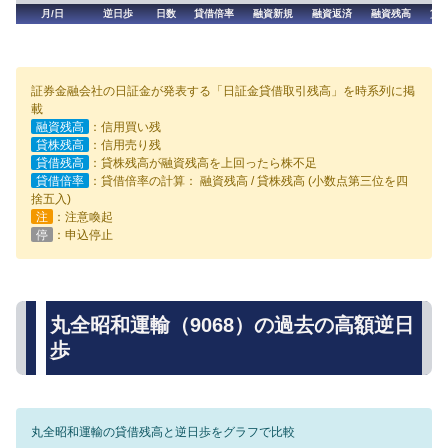
月/日
逆日歩
日数
貸借倍率
融資新規
融資返済
融資残高
貸
証券金融会社の日証金が発表する「日証金貸借取引残高」を時系列に掲
載
融資残高
：信用買い残
貸株残高
：信用売り残
貸借残高
：貸株残高が融資残高を上回ったら株不足
貸借倍率
：貸借倍率の計算： 融資残高 / 貸株残高 (小数点第三位を四
捨五入)
注
：注意喚起
停
：申込停止
丸全昭和運輸（9068）の過去の高額逆日
歩
丸全昭和運輸の貸借残高と逆日歩をグラフで比較