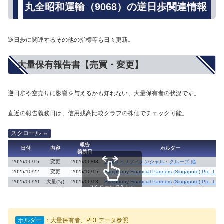
丸全昭和運輸（9068）の逆日歩関連情報
逆日歩に関連するその他の指標等も日々更新。
大量保有報告書【売買・変更】
逆日歩や空売りに影響を与えるかも知れない、大量保有者の状況です。
直近の報告義務日は、信用残高比較グラフの株価でチェック可能。
報告
日付
内容
ホルダー
義務日
2026/06/15
変更
2026/06/08
三菱ＵＦＪフィナンシャル・グループ 他
2025/10/22
変更
2025/10/15
Symphony Financial Partners (Singapore) Pte. Ltd.
2025/06/20
大量(特)
2025/06/13
Symphony Financial Partners (Singapore) Pte. Ltd.
スクロールできます
ホルダー
：大量保有者、PDFデータ参照