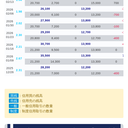
02/13
20,700
2,700
0
15,000
700
26,100
13,200
-1,8
2026
1.98
02/06
20,000
6,100
0
13,200
-700
27,900
13,800
-1,3
2026
2.02
01/30
20,700
7,200
0
13,800
-100
29,200
12,700
-1,5
2026
2.30
01/23
20,800
8,400
0
12,700
-400
30,700
13,900
-4,8
2026
2.21
01/16
21,200
9,500
0
13,900
0
35,500
13,300
7,3
2026
2.67
01/09
21,200
14,300
0
13,300
0
28,200
12,200
-40
2025
2.31
12/26
21,200
7,000
0
12,200
-400
買残
：信用買の残高
売残
：信用売の残高
一般
：一般信用取引の数量
制度
：制度信用取引の数量