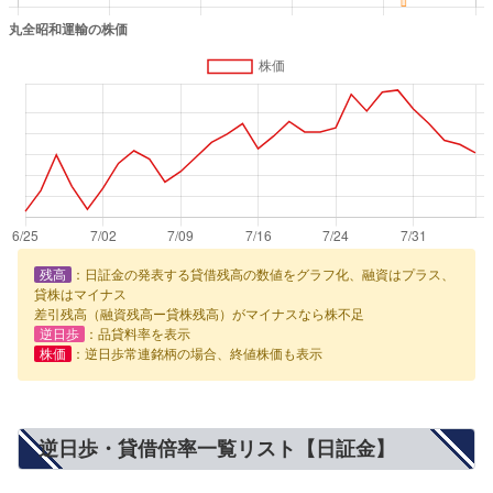
残高
：日証金の発表する貸借残高の数値をグラフ化、融資はプラス、
貸株はマイナス
差引残高（融資残高ー貸株残高）がマイナスなら株不足
逆日歩
：品貸料率を表示
株価
：逆日歩常連銘柄の場合、終値株価も表示
逆日歩・貸借倍率一覧リスト【日証金】