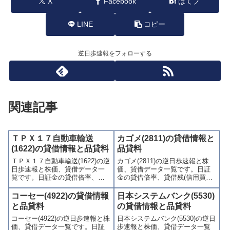
X
Facebook
はてブ
LINE
コピー
逆日歩速報をフォローする
関連記事
ＴＰＸ１７自動車輸送
カゴメ(2811)の貸借情報と
(1622)の貸借情報と品貸料
品貸料
ＴＰＸ１７自動車輸送(1622)の逆
カゴメ(2811)の逆日歩速報と株
日歩速報と株価、貸借データ一
価、貸借データ一覧です。日証
覧です。日証金の貸借倍率、貸
金の貸借倍率、貸借残(信用買
借残(信用買残、信用売残)、品貸
残、信用売残)、品貸料(逆日
料(逆日歩)、東証の週末残高、規
歩)、東証の週末残高、規制(注意
コーセー(4922)の貸借情報
日本システムバンク(5530)
制(注意喚起・申込停止)など、空
喚起・申込停止)など、空売り関
と品貸料
の貸借情報と品貸料
売り関連情報を集計し、図解で
連情報を集計し、図解でわかり
コーセー(4922)の逆日歩速報と株
日本システムバンク(5530)の逆日
わかりやすくまとめて掲載して
やすくまとめて掲載していま
価、貸借データ一覧です。日証
歩速報と株価、貸借データ一覧
います。
す。