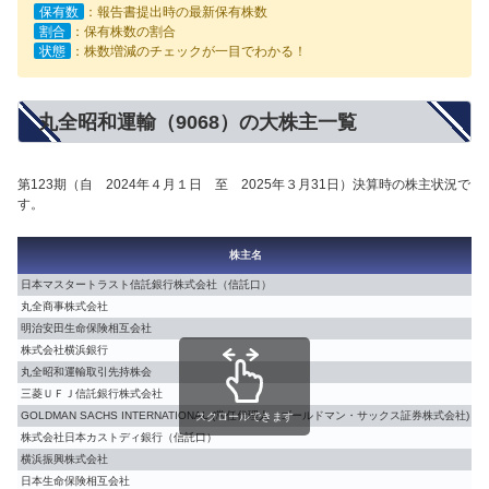
保有数
：報告書提出時の最新保有株数
割合
：保有株数の割合
状態
：株数増減のチェックが一目でわかる！
丸全昭和運輸（9068）の大株主一覧
第123期（自 2024年４月１日 至 2025年３月31日）決算時の株主状況で
す。
株主名
【
日本マスタートラスト信託銀行株式会社（信託口）
9
丸全商事株式会社
8
明治安田生命保険相互会社
6
株式会社横浜銀行
4
丸全昭和運輸取引先持株会
4
三菱ＵＦＪ信託銀行株式会社
3
GOLDMAN SACHS INTERNATIONAL (常任代理人 ゴールドマン・サックス証券株式会社)
3
スクロールできます
株式会社日本カストディ銀行（信託口）
3
横浜振興株式会社
2
日本生命保険相互会社
2