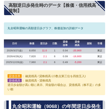
高額逆日歩発生時のデータ【株価・信用残高・
規制】
丸全昭和運輸の高額逆日歩グラフ、株価追加の詳細データ
貸借
貸借
日付
株価
逆日歩
日数
規制
市場
倍率
残高
2026/3/27(金)
8,650
11.0
1
0.04
-20,900
東証
2026/4/28(火)
7,820
2.1
6
0.09
-16,600
東証
2025/12/26(金)
7,960
2.1
6
0.49
-5,200
東証
貸借倍率
： 融資残高 / 貸株残高 (小数点第三位を四捨五入)
貸借残高
： 融資残高 - 貸株残高
逆日歩金額が高い順に表示、同金額の場合は、貸借残高（株不足）の多
い順
丸全昭和運輸（9068）の年間逆日歩発生