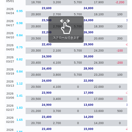
05/01
18,700
3,200
5,700
17,900
-2,200
23,600
24,800
10
2026
0.95
04/24
20,900
2,700
5,700
19,100
100
23,500
24,000
1,3
2026
0.98
04/17
20,800
2,700
5,700
18,300
300
22,200
26,300
-20
2026
0.84
04/10
スクロールできます
20,500
1,700
5,700
20,600
200
22,400
29,900
-2,1
2026
0.75
04/03
20,300
2,100
5,700
24,200
-100
24,500
30,000
10
2026
0.82
03/27
20,400
4,100
5,700
24,300
-200
24,400
28,900
-20
2026
0.84
03/19
20,600
3,800
5,700
23,200
100
24,600
22,000
70
2026
1.12
03/13
20,500
4,100
0
22,000
0
23,900
17,000
-1,0
2026
1.41
03/06
20,500
3,400
0
17,000
-700
24,900
13,600
1,5
2026
1.83
02/27
21,200
3,700
0
13,600
500
23,400
14,200
0
2026
1.65
02/20
20,700
2,700
0
14,200
0
23,400
15,000
-2,7
2026
1.56