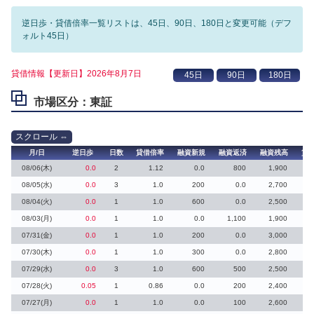
逆日歩・貸借倍率一覧リストは、45日、90日、180日と変更可能（デフ
ォルト45日）
貸借情報【更新日】2026年8月7日
市場区分：東証
月/日
逆日歩
日数
貸借倍率
融資新規
融資返済
融資残高
貸
08/06(木)
0.0
2
1.12
0.0
800
1,900
08/05(水)
0.0
3
1.0
200
0.0
2,700
08/04(火)
0.0
1
1.0
600
0.0
2,500
08/03(月)
0.0
1
1.0
0.0
1,100
1,900
07/31(金)
0.0
1
1.0
200
0.0
3,000
07/30(木)
0.0
1
1.0
300
0.0
2,800
07/29(水)
0.0
3
1.0
600
500
2,500
07/28(火)
0.05
1
0.86
0.0
200
2,400
07/27(月)
0.0
1
1.0
0.0
100
2,600