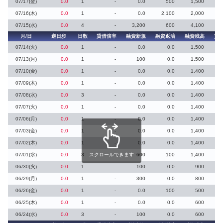
07/17(金)
0.0
1
-
0.0
500
1,500
07/16(木)
0.0
1
-
0.0
2,100
2,000
07/15(水)
0.0
4
-
3,200
600
4,100
月/日
逆日歩
日数
貸借倍率
融資新規
融資返済
融資残高
貸
07/14(火)
0.0
1
-
0.0
0.0
1,500
07/13(月)
0.0
1
-
100
0.0
1,500
07/10(金)
0.0
1
-
0.0
0.0
1,400
07/09(木)
0.0
1
-
0.0
0.0
1,400
07/08(水)
0.0
3
-
0.0
0.0
1,400
07/07(火)
0.0
1
-
0.0
0.0
1,400
07/06(月)
0.0
1
-
0.0
0.0
1,400
07/03(金)
0.0
1
-
0.0
0.0
1,400
07/02(木)
0.0
1
-
0.0
0.0
1,400
07/01(水)
0.0
3
スクロールできます
-
600
100
1,400
06/30(火)
0.0
1
-
100
0.0
900
06/29(月)
0.0
1
-
300
0.0
800
06/26(金)
0.0
1
-
0.0
100
500
06/25(木)
0.0
1
-
0.0
0.0
600
06/24(水)
0.0
3
-
100
0.0
600