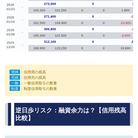
273,500
0
2,1
2026
-
01/23
163,300
110,200
0
0
1,800
271,400
0
-29,
2026
-
01/16
161,500
109,900
0
0
-23,800
300,800
0
-11,
2026
-
01/09
185,300
115,500
0
0
-3,600
312,100
0
24,
2025
-
12/26
188,900
123,200
0
0
19,800
買残
：信用買の残高
売残
：信用売の残高
一般
：一般信用取引の数量
制度
：制度信用取引の数量
逆日歩リスク：融資余力は？【信用残高
比較】