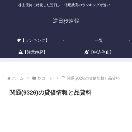
株主優待に特化した逆日歩・信用残高のランキングが速い！
逆日歩速報
【ランキング】
一覧
【注意喚起】
【申込停止】
ホーム
株コード
関通(9326)の貸借情報と品貸料
関通(9326)の貸借情報と品貸料