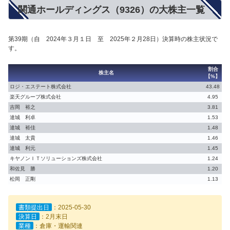
関通ホールディングス（9326）の大株主一覧
第39期（自 2024年３月１日 至 2025年２月28日）決算時の株主状況で
す。
割合
株主名
【%】
ロジ・エステート株式会社
43.48
楽天グループ株式会社
4.95
吉岡 裕之
3.81
達城 利卓
1.53
達城 裕佳
1.48
達城 太貴
1.46
達城 利元
1.45
キヤノンＩＴソリューションズ株式会社
1.24
和佐見 勝
1.20
松岡 正剛
1.13
書類提出日
：2025-05-30
決算日
：2月末日
業種
：倉庫・運輸関連