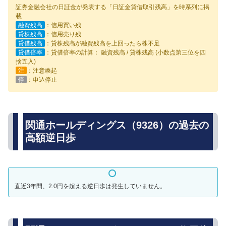
証券金融会社の日証金が発表する「日証金貸借取引残高」を時系列に掲
載
融資残高
：信用買い残
貸株残高
：信用売り残
貸借残高
：貸株残高が融資残高を上回ったら株不足
貸借倍率
：貸借倍率の計算： 融資残高 / 貸株残高 (小数点第三位を四
捨五入)
注
：注意喚起
停
：申込停止
関通ホールディングス（9326）の過去の
高額逆日歩
直近3年間、2.0円を超える逆日歩は発生していません。