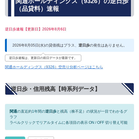
関通ホールディングス（9326）の逆日歩
（品貸料）速報
逆日歩速報【更新日】2026年8月6日
2026年8月05日(水)の貸借残はプラス、
逆日歩
の発生はありません。
逆日歩速報は、更新日の前日データが最新です。
関通ホールディングス（9326）空売り分析ページはこちら
逆日歩・信用残高【時系列データ】
関通
の直近約1年間の
逆日歩
と残高（株不足）の状況が一目でわかるグ
ラフ
ラベルクリックでリアルタイムに各項目の表示 ON / OFF 切り替え可能