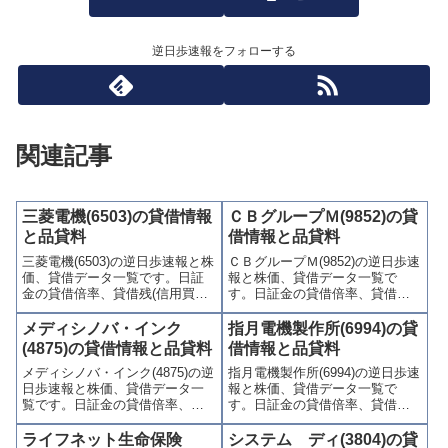
逆日歩速報をフォローする
関連記事
三菱電機(6503)の貸借情報
ＣＢグループＭ(9852)の貸
と品貸料
借情報と品貸料
三菱電機(6503)の逆日歩速報と株
ＣＢグループＭ(9852)の逆日歩速
価、貸借データ一覧です。日証
報と株価、貸借データ一覧で
金の貸借倍率、貸借残(信用買
す。日証金の貸借倍率、貸借残
残、信用売残)、品貸料(逆日
(信用買残、信用売残)、品貸料
歩)、東証の週末残高、規制(注意
(逆日歩)、東証の週末残高、規制
メディシノバ・インク
指月電機製作所(6994)の貸
喚起・申込停止)など、空売り関
(注意喚起・申込停止)など、空売
(4875)の貸借情報と品貸料
借情報と品貸料
連情報を集計し、図解でわかり
り関連情報を集計し、図解でわ
メディシノバ・インク(4875)の逆
指月電機製作所(6994)の逆日歩速
やすくまとめて掲載していま
かりやすくまとめて掲載してい
日歩速報と株価、貸借データ一
報と株価、貸借データ一覧で
す。
ます。
覧です。日証金の貸借倍率、貸
す。日証金の貸借倍率、貸借残
借残(信用買残、信用売残)、品貸
(信用買残、信用売残)、品貸料
料(逆日歩)、東証の週末残高、規
(逆日歩)、東証の週末残高、規制
ライフネット生命保険
システム ディ(3804)の貸