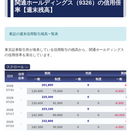
関通ホールディングス（9326）の信用倍
率【週末残高】
東証の週末信用取引残高一覧表
東京証券取引所が発表している信用取引の残高から、関通ホールディングス
の信用倍率を算出しています。
買残
売残
買残（
信用
日付
倍率
一般
制度
一般
制度
一般
201,800
0
-23,
2026
-
07/31
126,800
75,000
0
0
-6,600
225,300
0
2,2
2026
-
07/24
133,400
91,900
0
0
-8,900
223,100
0
-9,7
2026
-
07/17
142,300
80,800
0
0
-40,000
232,800
0
-3,8
2026
-
07/10
182,300
50,500
0
0
-4,000