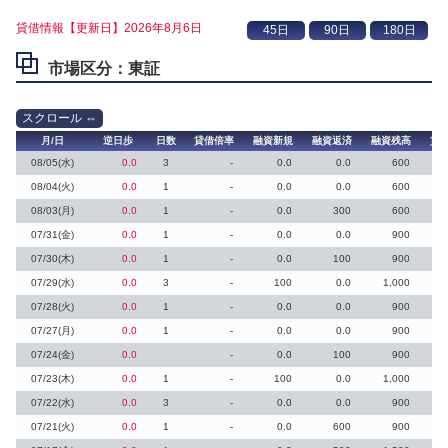
貸借情報【更新日】2026年8月6日
市場区分：東証
月/日
逆日歩
日数
貸借倍率
融資新規
融資返済
融資残高
貸
08/05(水)
0.0
3
-
0.0
0.0
600
08/04(火)
0.0
1
-
0.0
0.0
600
08/03(月)
0.0
1
-
0.0
300
600
07/31(金)
0.0
1
-
0.0
0.0
900
07/30(木)
0.0
1
-
0.0
100
900
07/29(水)
0.0
3
-
100
0.0
1,000
07/28(火)
0.0
1
-
0.0
0.0
900
07/27(月)
0.0
1
-
0.0
0.0
900
07/24(金)
0.0
-
0.0
100
900
07/23(木)
0.0
1
-
100
0.0
1,000
07/22(水)
0.0
3
-
0.0
0.0
900
07/21(火)
0.0
1
-
0.0
600
900