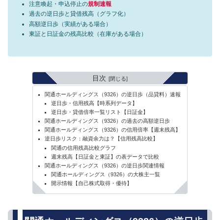
注意喚起・申込停止の
規制速報
過去の逆日歩と貸借残高（グラフ化）
高額逆日歩（実績がある場合）
東証と日証金の残高比較（在庫がある場合）
目次
関通ホールディングス（9326）の逆日歩（品貸料）速報
逆日歩・信用残高【時系列データ】
逆日歩・貸借倍率一覧リスト【日証金】
関通ホールディングス（9326）の過去の高額逆日歩
関通ホールディングス（9326）の信用倍率【週末残高】
逆日歩リスク：融資余力は？【信用残高比較】
関通の信用残高比較グラフ
週末残高【日証金と東証】の表データで比較
関通ホールディングス（9326）の逆日歩関連情報
関通ホールディングス（9326）の大株主一覧
開示情報【自己株式取得・優待】