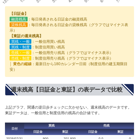
【日証金】
融資残高
：毎日発表される日証金の融資残高
貸株残高
：毎日発表される日証金の貸株残高（グラフではマイナス表
示）
【東証の週末残高】
買残・一般
：一般信用買い残高
買残・制度
：制度信用買い残高
売残・一般
：一般信用売り残高（グラフではマイナス表示）
売残・制度
：制度信用売り残高（グラフではマイナス表示）
│ 黄色の縦線
：最新日から180カレンダー日前（制度信用の建玉期限目
安）
週末残高【日証金と東証】の表データで比較
上記グラフ、関通の逆日歩チェックに欠かせない、週末残高のデータです。
東証データは、一般信用と制度信用の残高の合計値です。
買残
売残
日付
日証金
東証
日証金
東証
2026/07/31
900
201,800
0.0
0