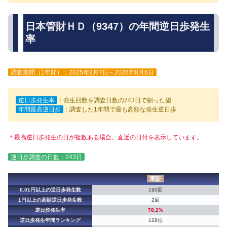
日本管財ＨＤ（9347）の年間逆日歩発生
率
調査期間（1年間）：2025年8月7日～2026年8月6日
逆日歩発生率
：発生回数を調査日数の243日で割った値
年間最高逆日歩
：調査した1年間で最も高額な発生逆日歩
＊最高逆日歩発生の日が複数ある場合、直近の日付を表示しています。
逆日歩調査の日数：243日
東証
0.01円以上の逆日歩発生数
190回
1円以上の高額逆日歩発生数
2回
逆日歩発生率
78.2%
逆日歩発生年間ランキング
128位