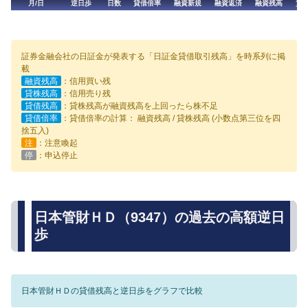
月/日
逆日歩
日数
貸借倍率
融資新規
融資返済
融資残高
貸
証券金融会社の日証金が発表する「日証金貸借取引残高」を時系列に掲
載
融資残高
：信用買い残
貸株残高
：信用売り残
貸借残高
：貸株残高が融資残高を上回ったら株不足
貸借倍率
：貸借倍率の計算： 融資残高 / 貸株残高 (小数点第三位を四
捨五入)
注
：注意喚起
停
：申込停止
日本管財ＨＤ（9347）の過去の高額逆日
歩
日本管財ＨＤの貸借残高と逆日歩をグラフで比較