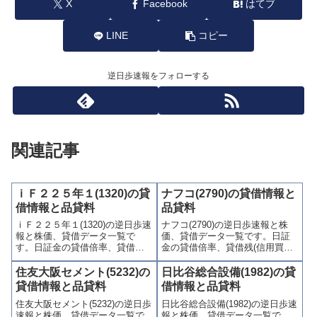
X
Facebook
はてブ
LINE
コピー
逆日歩速報をフォローする
関連記事
ｉＦ２２５年１(1320)の貸
ナフコ(2790)の貸借情報と
借情報と品貸料
品貸料
ｉＦ２２５年１(1320)の逆日歩速
ナフコ(2790)の逆日歩速報と株
報と株価、貸借データ一覧で
価、貸借データ一覧です。日証
す。日証金の貸借倍率、貸借残
金の貸借倍率、貸借残(信用買
(信用買残、信用売残)、品貸料
残、信用売残)、品貸料(逆日
(逆日歩)、東証の週末残高、規制
歩)、東証の週末残高、規制(注意
住友大阪セメント(5232)の
日比谷総合設備(1982)の貸
(注意喚起・申込停止)など、空売
喚起・申込停止)など、空売り関
貸借情報と品貸料
借情報と品貸料
り関連情報を集計し、図解でわ
連情報を集計し、図解でわかり
住友大阪セメント(5232)の逆日歩
日比谷総合設備(1982)の逆日歩速
かりやすくまとめて掲載してい
やすくまとめて掲載していま
速報と株価、貸借データ一覧で
報と株価、貸借データ一覧で
ます。
す。