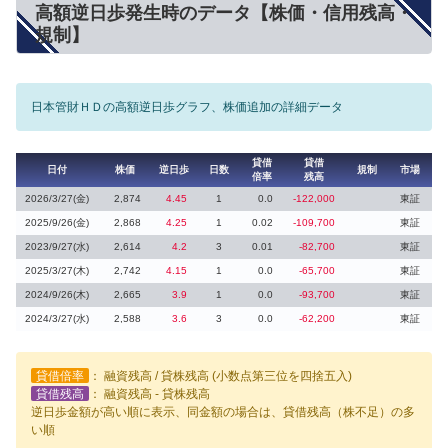
高額逆日歩発生時のデータ【株価・信用残高・
規制】
日本管財ＨＤの高額逆日歩グラフ、株価追加の詳細データ
貸借
貸借
日付
株価
逆日歩
日数
規制
市場
倍率
残高
2026/3/27(金)
2,874
4.45
1
0.0
-122,000
東証
2025/9/26(金)
2,868
4.25
1
0.02
-109,700
東証
2023/9/27(水)
2,614
4.2
3
0.01
-82,700
東証
2025/3/27(木)
2,742
4.15
1
0.0
-65,700
東証
2024/9/26(木)
2,665
3.9
1
0.0
-93,700
東証
2024/3/27(水)
2,588
3.6
3
0.0
-62,200
東証
貸借倍率
： 融資残高 / 貸株残高 (小数点第三位を四捨五入)
貸借残高
： 融資残高 - 貸株残高
逆日歩金額が高い順に表示、同金額の場合は、貸借残高（株不足）の多
い順