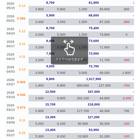
8,700
61,800
2,8
2026
0.14
05/15
2,800
5,900
1,200
60,600
400
5,900
68,600
-2,8
2026
0.086
05/01
2,400
3,500
1,500
67,100
-800
8,700
75,400
30
2026
0.12
04/24
3,200
5,500
1,500
73,900
0
8,400
73,600
50
2026
0.11
04/17
3,200
5,200
1,700
71,900
0
7,900
73,900
-1,1
2026
0.11
04/10
スクロールできます
3,200
4,700
2,200
71,700
-300
9,000
72,700
20
2026
0.12
04/03
3,500
5,500
3,500
69,200
1,600
8,800
1,017,900
-3,7
2026
0.009
03/27
1,900
6,900
890,600
127,300
-700
12,500
347,000
-3,2
2026
0.036
03/19
2,600
9,900
302,100
44,900
-3,300
15,700
218,000
2,4
2026
0.072
03/13
5,900
9,800
177,700
40,300
700
13,300
117,200
-1
2026
0.11
03/06
5,200
8,100
80,900
36,300
-100
13,400
53,900
60
2026
0.25
02/27
5,300
8,100
22,600
31,300
-100