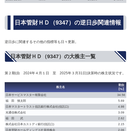
日本管財ＨＤ（9347）の逆日歩関連情報
逆日歩に関連するその他の指標等も日々更新。
日本管財ＨＤ（9347）の大株主一覧
第２期(自 2024年４月１日 至 2025年３月31日)決算時の株主状況です。
割合
株主名
【%】
日本サービスマスター有限会社
34.56
福 田 慎太郎
5.69
日本マスタートラスト信託銀行株式会社(信託口)
4.98
光通信株式会社
3.09
福 田 武
2.62
株式会社日本カストディ銀行(信託口)
2.15
日本管財ホールディングス社員持株会
2.06