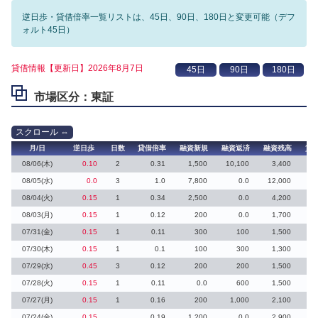
逆日歩・貸借倍率一覧リストは、45日、90日、180日と変更可能（デフ
ォルト45日）
貸借情報【更新日】2026年8月7日
市場区分：東証
月/日
逆日歩
日数
貸借倍率
融資新規
融資返済
融資残高
貸
08/06(木)
0.10
2
0.31
1,500
10,100
3,400
08/05(水)
0.0
3
1.0
7,800
0.0
12,000
08/04(火)
0.15
1
0.34
2,500
0.0
4,200
08/03(月)
0.15
1
0.12
200
0.0
1,700
07/31(金)
0.15
1
0.11
300
100
1,500
07/30(木)
0.15
1
0.1
100
300
1,300
1
07/29(水)
0.45
3
0.12
200
200
1,500
07/28(火)
0.15
1
0.11
0.0
600
1,500
07/27(月)
0.15
1
0.16
200
1,000
2,100
07/24(金)
0.15
0.19
1,200
0.0
2,900
1