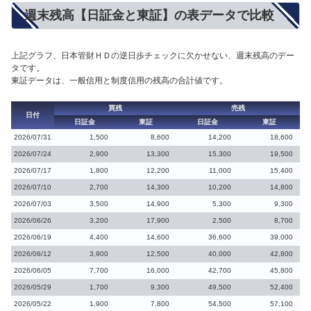
週末残高【日証金と東証】の表データで比較
上記グラフ、日本管財ＨＤの逆日歩チェックに欠かせない、週末残高のデー
タです。
東証データは、一般信用と制度信用の残高の合計値です。
買残
売残
日付
日証金
東証
日証金
東証
2026/07/31
1,500
8,600
14,200
18,600
2026/07/24
2,900
13,300
15,300
19,500
2026/07/17
1,800
12,200
11,000
15,400
2026/07/10
2,700
14,300
10,200
14,800
2026/07/03
3,500
14,900
5,300
9,300
2026/06/26
3,200
17,900
2,500
8,700
2026/06/19
4,400
14,600
36,600
39,000
2026/06/12
3,900
12,500
40,000
42,800
2026/06/05
7,700
16,000
42,700
45,800
2026/05/29
1,700
9,300
49,500
52,400
2026/05/22
1,900
7,800
54,500
57,100