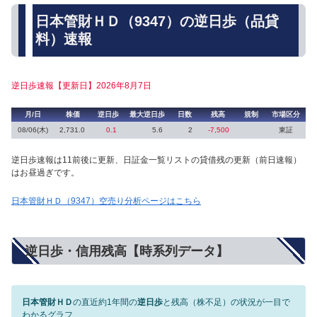
日本管財ＨＤ（9347）の逆日歩（品貸
料）速報
逆日歩速報【更新日】2026年8月7日
月/日
株価
逆日歩
最大逆日歩
日数
残高
規制
市場区分
08/06(木)
2,731.0
0.1
5.6
2
-7,500
東証
逆日歩速報は11前後に更新、日証金一覧リストの貸借残の更新（前日速報）
はお昼過ぎです。
日本管財ＨＤ（9347）空売り分析ページはこちら
逆日歩・信用残高【時系列データ】
日本管財ＨＤ
の直近約1年間の
逆日歩
と残高（株不足）の状況が一目で
わかるグラフ