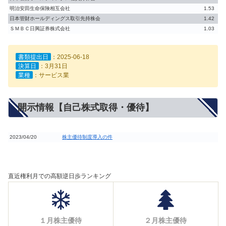
明治安田生命保険相互会社
1.53
日本管財ホールディングス取引先持株会
1.42
ＳＭＢＣ日興証券株式会社
1.03
書類提出日
：2025-06-18
決算日
：3月31日
業種
：サービス業
開示情報【自己株式取得・優待】
2023/04/20
株主優待制度導入の件
直近権利月での高額逆日歩ランキング
１月株主優待
２月株主優待