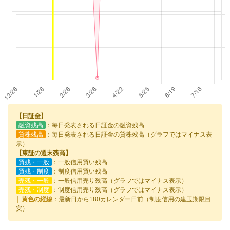
【日証金】
融資残高
：毎日発表される日証金の融資残高
貸株残高
：毎日発表される日証金の貸株残高（グラフではマイナス表
示）
【東証の週末残高】
買残・一般
：一般信用買い残高
買残・制度
：制度信用買い残高
売残・一般
：一般信用売り残高（グラフではマイナス表示）
売残・制度
：制度信用売り残高（グラフではマイナス表示）
│ 黄色の縦線
：最新日から180カレンダー日前（制度信用の建玉期限目
安）