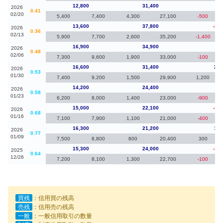
12,800
31,400
-8
2026
0.41
02/20
5,400
7,400
4,300
27,100
-500
13,600
37,800
-3,3
2026
0.36
02/13
5,900
7,700
2,600
35,200
-1,400
16,900
34,900
30
2026
0.48
02/06
7,300
9,600
1,900
33,000
-100
16,600
31,400
2,4
2026
0.53
01/30
7,400
9,200
1,500
29,900
1,200
14,200
24,400
-8
2026
0.58
01/23
6,200
8,000
1,400
23,000
-900
15,000
22,100
-1,3
2026
0.68
01/16
7,100
7,900
1,100
21,000
-400
16,300
21,200
1,0
2026
0.77
01/09
7,500
8,800
800
20,400
300
15,300
24,000
-1,9
2025
0.64
12/26
7,200
8,100
1,300
22,700
-100
買残
：信用買の残高
売残
：信用売の残高
一般
：一般信用取引の数量