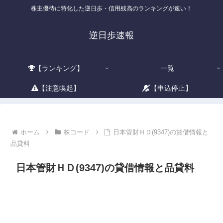
株主優待に特化した逆日歩・信用残高のランキングが速い！
逆日歩速報
【ランキング】
一覧
【注意喚起】
【申込停止】
ホーム
株コード
日本管財ＨＤ(9347)の貸借情報と
品貸料
日本管財ＨＤ(9347)の貸借情報と品貸料