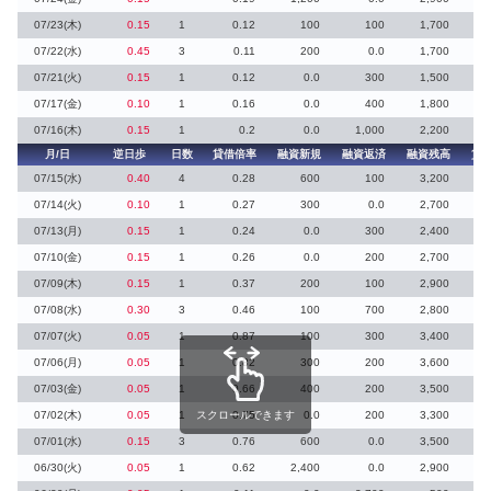
07/23(木)
0.15
1
0.12
100
100
1,700
07/22(水)
0.45
3
0.11
200
0.0
1,700
3
07/21(火)
0.15
1
0.12
0.0
300
1,500
1
07/17(金)
0.10
1
0.16
0.0
400
1,800
07/16(木)
0.15
1
0.2
0.0
1,000
2,200
月/日
逆日歩
日数
貸借倍率
融資新規
融資返済
融資残高
貸
07/15(水)
0.40
4
0.28
600
100
3,200
1
07/14(火)
0.10
1
0.27
300
0.0
2,700
07/13(月)
0.15
1
0.24
0.0
300
2,400
07/10(金)
0.15
1
0.26
0.0
200
2,700
2
07/09(木)
0.15
1
0.37
200
100
2,900
2
07/08(水)
0.30
3
0.46
100
700
2,800
2
07/07(火)
0.05
1
0.87
100
300
3,400
07/06(月)
0.05
1
0.82
300
200
3,600
07/03(金)
0.05
1
0.66
400
200
3,500
1
07/02(木)
0.05
1
スクロールできます
0.75
0.0
200
3,300
07/01(水)
0.15
3
0.76
600
0.0
3,500
06/30(火)
0.05
1
0.62
2,400
0.0
2,900