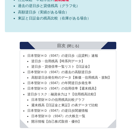
過去の逆日歩と貸借残高（グラフ化）
高額逆日歩（実績がある場合）
東証と日証金の残高比較（在庫がある場合）
目次
日本管財ＨＤ（9347）の逆日歩（品貸料）速報
逆日歩・信用残高【時系列データ】
逆日歩・貸借倍率一覧リスト【日証金】
日本管財ＨＤ（9347）の過去の高額逆日歩
高額逆日歩発生時のデータ【株価・信用残高・規制】
日本管財ＨＤ（9347）の年間逆日歩発生率
日本管財ＨＤ（9347）の信用倍率【週末残高】
逆日歩リスク：融資余力は？【信用残高比較】
日本管財ＨＤの信用残高比較グラフ
週末残高【日証金と東証】の表データで比較
日本管財ＨＤ（9347）の逆日歩関連情報
日本管財ＨＤ（9347）の大株主一覧
開示情報【自己株式取得・優待】