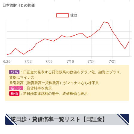
残高
：日証金の発表する貸借残高の数値をグラフ化、融資はプラス、
貸株はマイナス
差引残高（融資残高ー貸株残高）がマイナスなら株不足
逆日歩
：品貸料率を表示
株価
：逆日歩常連銘柄の場合、終値株価も表示
逆日歩・貸借倍率一覧リスト【日証金】