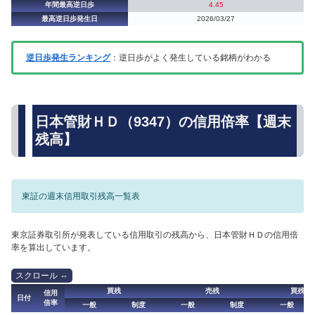
年間最高逆日歩
4.45
最高逆日歩発生日
2026/03/27
逆日歩発生ランキング
：逆日歩がよく発生している銘柄がわかる
日本管財ＨＤ（9347）の信用倍率【週末
残高】
東証の週末信用取引残高一覧表
東京証券取引所が発表している信用取引の残高から、日本管財ＨＤの信用倍
率を算出しています。
買残
売残
買残（
信用
日付
倍率
一般
制度
一般
制度
一般