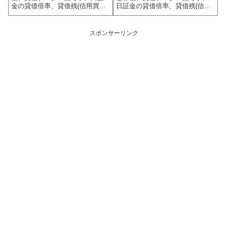
金の貸借倍率、貸借残(信用買
日証金の貸借倍率、貸借残(信用
残、信用売残)、品貸料(逆日
買残、信用売残)、品貸料(逆日
歩)、東証の週末残高、規制(注意
歩)、東証の週末残高、規制(注意
喚起・申込停止)など、空売り関
喚起・申込停止)など、空売り関
スポンサーリンク
連情報を集計し、図解でわかり
連情報を集計し、図解でわかり
やすくまとめて掲載していま
やすくまとめて掲載していま
す。
す。