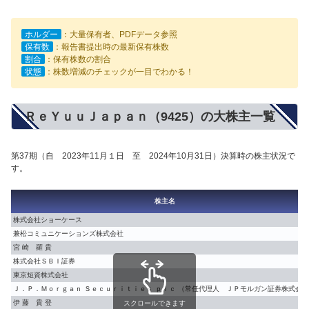
ホルダー
：大量保有者、PDFデータ参照
保有数
：報告書提出時の最新保有株数
割合
：保有株数の割合
状態
：株数増減のチェックが一目でわかる！
ＲｅＹｕｕＪａｐａｎ（9425）の大株主一覧
第37期（自 2023年11月１日 至 2024年10月31日）決算時の株主状況で
す。
株主名
株式会社ショーケース
兼松コミュニケーションズ株式会社
宮 崎 羅 貴
株式会社ＳＢＩ証券
東京短資株式会社
Ｊ．Ｐ．Ｍｏｒｇａｎ Ｓｅｃｕｒｉｔｉｅｓ ｐｌｃ （常任代理人 ＪＰモルガン証券株式会
伊 藤 貴 登
スクロールできます