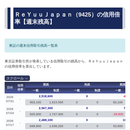
ＲｅＹｕｕＪａｐａｎ（9425）の信用倍
率【週末残高】
東証の週末信用取引残高一覧表
東京証券取引所が発表している信用取引の残高から、ＲｅＹｕｕＪａｐａｎ
の信用倍率を算出しています。
買残
売残
買残（
信用
日付
倍率
一般
制度
一般
制度
一般
2,518,600
0
-48,
2026
-
07/31
903,100
1,615,500
0
0
83,100
2,567,300
0
79,2
2026
-
07/24
820,000
1,747,300
0
0
-29,900
2,488,100
0
100,
2026
-
07/17
849,900
1,638,200
0
0
53,600