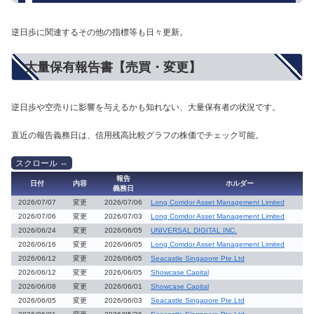
逆日歩に関連するその他の指標等も日々更新。
大量保有報告書【売買・変更】
逆日歩や空売りに影響を与えるかも知れない、大量保有者の状況です。
直近の報告義務日は、信用残高比較グラフの株価でチェック可能。
報告
日付
内容
ホルダー
義務日
2026/07/07
変更
2026/07/06
Long Corridor Asset Management Limited
2026/07/06
変更
2026/07/03
Long Corridor Asset Management Limited
2026/06/24
変更
2026/06/05
UNIVERSAL DIGITAL INC.
2026/06/16
変更
2026/06/05
Long Corridor Asset Management Limited
2026/06/12
変更
2026/06/05
Seacastle Singapore Pte.Ltd
2026/06/12
変更
2026/06/05
Showcase Capital
2026/06/08
変更
2026/06/01
Showcase Capital
2026/06/05
変更
2026/06/03
Seacastle Singapore Pte.Ltd