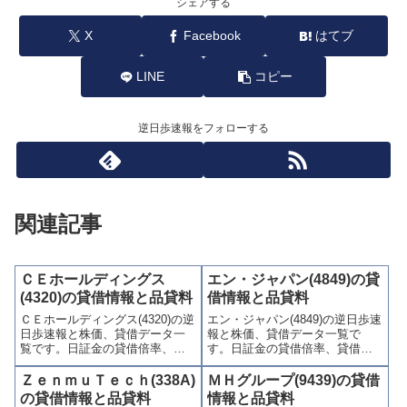
シェアする
X
Facebook
はてブ
LINE
コピー
逆日歩速報をフォローする
関連記事
ＣＥホールディングス
エン・ジャパン(4849)の貸
(4320)の貸借情報と品貸料
借情報と品貸料
ＣＥホールディングス(4320)の逆
エン・ジャパン(4849)の逆日歩速
日歩速報と株価、貸借データ一
報と株価、貸借データ一覧で
覧です。日証金の貸借倍率、貸
す。日証金の貸借倍率、貸借残
借残(信用買残、信用売残)、品貸
(信用買残、信用売残)、品貸料
料(逆日歩)、東証の週末残高、規
(逆日歩)、東証の週末残高、規制
ＺｅｎｍｕＴｅｃｈ(338A)
ＭＨグループ(9439)の貸借
制(注意喚起・申込停止)など、空
(注意喚起・申込停止)など、空売
の貸借情報と品貸料
情報と品貸料
売り関連情報を集計し、図解で
り関連情報を集計し、図解でわ