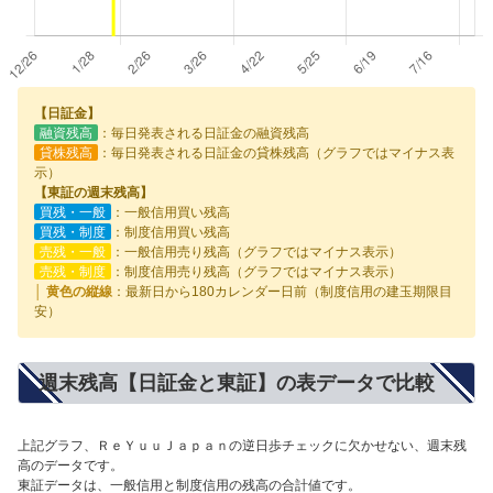
【日証金】
融資残高
：毎日発表される日証金の融資残高
貸株残高
：毎日発表される日証金の貸株残高（グラフではマイナス表
示）
【東証の週末残高】
買残・一般
：一般信用買い残高
買残・制度
：制度信用買い残高
売残・一般
：一般信用売り残高（グラフではマイナス表示）
売残・制度
：制度信用売り残高（グラフではマイナス表示）
│ 黄色の縦線
：最新日から180カレンダー日前（制度信用の建玉期限目
安）
週末残高【日証金と東証】の表データで比較
上記グラフ、ＲｅＹｕｕＪａｐａｎの逆日歩チェックに欠かせない、週末残
高のデータです。
東証データは、一般信用と制度信用の残高の合計値です。