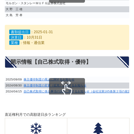
モルガン・スタンレーＭＵＦＧ証券株式会社
大 野 三 雄
大 島 芳 孝
書類提出日
：2025-01-31
決算日
：10月31日
業種
：情報・通信業
開示情報【自己株式取得・優待】
2025/09/09
株主優待制度の廃止に関するお知らせ
2024/08/30
株主優待制度の変更（拡充）に関するお知らせ
2024/04/15
自己株式取得に係る事項の決定に関するお知らせ（会社法第165条第２項の規定
スクロールできます
直近権利月での高額逆日歩ランキング