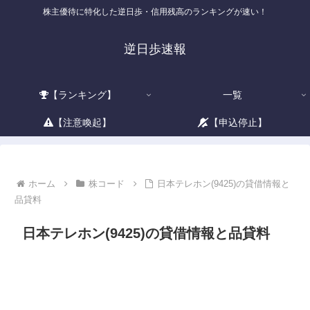
株主優待に特化した逆日歩・信用残高のランキングが速い！
逆日歩速報
【ランキング】
一覧
【注意喚起】
【申込停止】
ホーム
株コード
日本テレホン(9425)の貸借情報と
品貸料
日本テレホン(9425)の貸借情報と品貸料