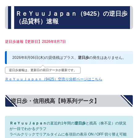
ＲｅＹｕｕＪａｐａｎ（9425）の逆日歩
（品貸料）速報
逆日歩速報【更新日】2026年8月7日
2026年8月06日(木)の貸借残はプラス、
逆日歩
の発生はありません。
逆日歩速報は、更新日の前日データが最新です。
ＲｅＹｕｕＪａｐａｎ（9425）空売り分析ページはこちら
逆日歩・信用残高【時系列データ】
ＲｅＹｕｕＪａｐａｎ
の直近約1年間の
逆日歩
と残高（株不足）の状況
が一目でわかるグラフ
ラベルクリックでリアルタイムに各項目の表示 ON / OFF 切り替え可能