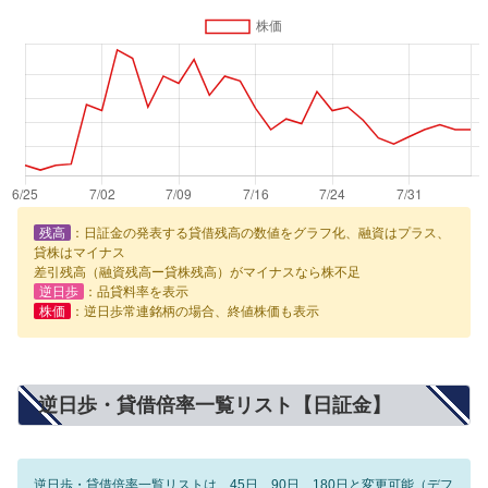
残高
：日証金の発表する貸借残高の数値をグラフ化、融資はプラス、
貸株はマイナス
差引残高（融資残高ー貸株残高）がマイナスなら株不足
逆日歩
：品貸料率を表示
株価
：逆日歩常連銘柄の場合、終値株価も表示
逆日歩・貸借倍率一覧リスト【日証金】
逆日歩・貸借倍率一覧リストは、45日、90日、180日と変更可能（デフ