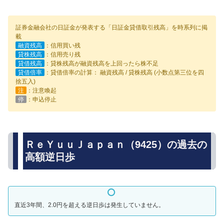
証券金融会社の日証金が発表する「日証金貸借取引残高」を時系列に掲
載
融資残高
：信用買い残
貸株残高
：信用売り残
貸借残高
：貸株残高が融資残高を上回ったら株不足
貸借倍率
：貸借倍率の計算： 融資残高 / 貸株残高 (小数点第三位を四
捨五入)
注
：注意喚起
停
：申込停止
ＲｅＹｕｕＪａｐａｎ（9425）の過去の
高額逆日歩
直近3年間、2.0円を超える逆日歩は発生していません。