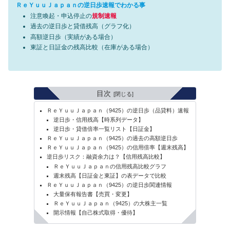
ＲｅＹｕｕＪａｐａｎの逆日歩速報でわかる事
注意喚起・申込停止の
規制速報
過去の逆日歩と貸借残高（グラフ化）
高額逆日歩（実績がある場合）
東証と日証金の残高比較（在庫がある場合）
目次
ＲｅＹｕｕＪａｐａｎ（9425）の逆日歩（品貸料）速報
逆日歩・信用残高【時系列データ】
逆日歩・貸借倍率一覧リスト【日証金】
ＲｅＹｕｕＪａｐａｎ（9425）の過去の高額逆日歩
ＲｅＹｕｕＪａｐａｎ（9425）の信用倍率【週末残高】
逆日歩リスク：融資余力は？【信用残高比較】
ＲｅＹｕｕＪａｐａｎの信用残高比較グラフ
週末残高【日証金と東証】の表データで比較
ＲｅＹｕｕＪａｐａｎ（9425）の逆日歩関連情報
大量保有報告書【売買・変更】
ＲｅＹｕｕＪａｐａｎ（9425）の大株主一覧
開示情報【自己株式取得・優待】