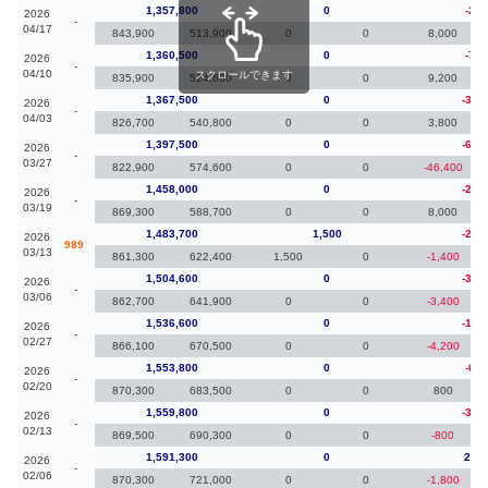
1,357,800
0
-2,7
2026
-
04/17
843,900
513,900
0
0
8,000
1,360,500
0
-7,0
2026
-
04/10
スクロールできます
835,900
524,600
0
0
9,200
1,367,500
0
-30,
2026
-
04/03
826,700
540,800
0
0
3,800
1,397,500
0
-60,
2026
-
03/27
822,900
574,600
0
0
-46,400
1,458,000
0
-25,
2026
-
03/19
869,300
588,700
0
0
8,000
1,483,700
1,500
-20,
2026
989
03/13
861,300
622,400
1,500
0
-1,400
1,504,600
0
-32,
2026
-
03/06
862,700
641,900
0
0
-3,400
1,536,600
0
-17,
2026
-
02/27
866,100
670,500
0
0
-4,200
1,553,800
0
-6,0
2026
-
02/20
870,300
683,500
0
0
800
1,559,800
0
-31,
2026
-
02/13
869,500
690,300
0
0
-800
1,591,300
0
22,3
2026
-
02/06
870,300
721,000
0
0
-1,800