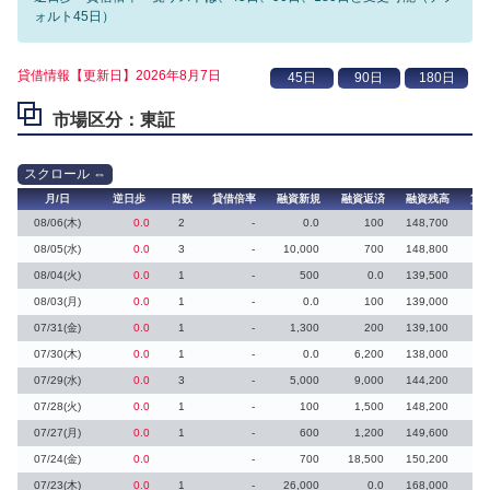
ォルト45日）
貸借情報【更新日】2026年8月7日
市場区分：東証
月/日
逆日歩
日数
貸借倍率
融資新規
融資返済
融資残高
貸
08/06(木)
0.0
2
-
0.0
100
148,700
08/05(水)
0.0
3
-
10,000
700
148,800
08/04(火)
0.0
1
-
500
0.0
139,500
08/03(月)
0.0
1
-
0.0
100
139,000
07/31(金)
0.0
1
-
1,300
200
139,100
07/30(木)
0.0
1
-
0.0
6,200
138,000
07/29(水)
0.0
3
-
5,000
9,000
144,200
07/28(火)
0.0
1
-
100
1,500
148,200
07/27(月)
0.0
1
-
600
1,200
149,600
07/24(金)
0.0
-
700
18,500
150,200
07/23(木)
0.0
1
-
26,000
0.0
168,000