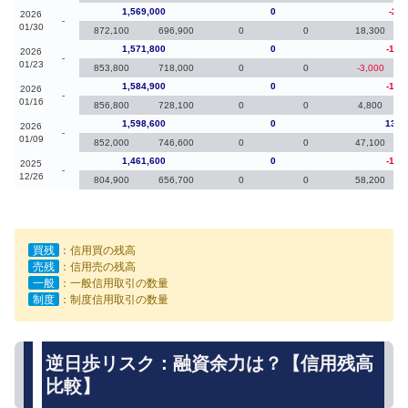
1,569,000
0
-2,8
2026
-
01/30
872,100
696,900
0
0
18,300
1,571,800
0
-13,
2026
-
01/23
853,800
718,000
0
0
-3,000
1,584,900
0
-13,
2026
-
01/16
856,800
728,100
0
0
4,800
1,598,600
0
137,
2026
-
01/09
852,000
746,600
0
0
47,100
1,461,600
0
-12,
2025
-
12/26
804,900
656,700
0
0
58,200
買残
：信用買の残高
売残
：信用売の残高
一般
：一般信用取引の数量
制度
：制度信用取引の数量
逆日歩リスク：融資余力は？【信用残高
比較】