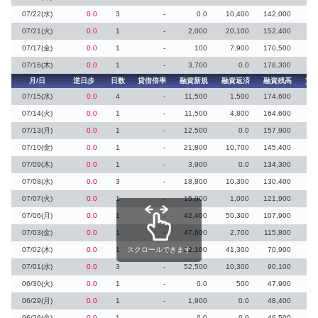
07/22(水)
0.0
3
-
0.0
10,400
142,000
07/21(火)
0.0
1
-
2,000
20,100
152,400
07/17(金)
0.0
1
-
100
7,900
170,500
07/16(木)
0.0
1
-
3,700
0.0
178,300
月/日
逆日歩
日数
貸借倍率
融資新規
融資返済
融資残高
貸
07/15(水)
0.0
4
-
11,500
1,500
174,600
07/14(火)
0.0
1
-
11,500
4,800
164,600
07/13(月)
0.0
1
-
12,500
0.0
157,900
07/10(金)
0.0
1
-
21,800
10,700
145,400
07/09(木)
0.0
1
-
3,900
0.0
134,300
07/08(水)
0.0
3
-
18,800
10,300
130,400
07/07(火)
0.0
1
-
15,000
1,000
121,900
07/06(月)
0.0
1
-
42,400
50,300
107,900
07/03(金)
0.0
1
-
47,600
2,700
115,800
07/02(木)
0.0
1
スクロールできます
-
22,100
41,300
70,900
07/01(水)
0.0
3
-
52,500
10,300
90,100
06/30(火)
0.0
1
-
0.0
500
47,900
06/29(月)
0.0
1
-
1,900
0.0
48,400
06/26(金)
0.0
1
-
0.0
0.0
46,500