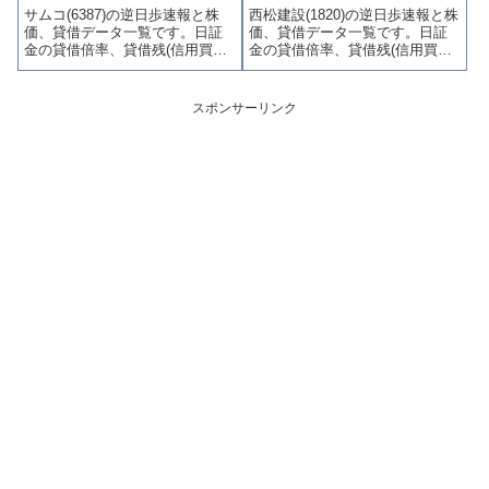
サムコ(6387)の逆日歩速報と株
西松建設(1820)の逆日歩速報と株
かりやすくまとめて掲載してい
かりやすくまとめて掲載してい
価、貸借データ一覧です。日証
価、貸借データ一覧です。日証
ます。
ます。
金の貸借倍率、貸借残(信用買
金の貸借倍率、貸借残(信用買
残、信用売残)、品貸料(逆日
残、信用売残)、品貸料(逆日
歩)、東証の週末残高、規制(注意
歩)、東証の週末残高、規制(注意
喚起・申込停止)など、空売り関
喚起・申込停止)など、空売り関
スポンサーリンク
連情報を集計し、図解でわかり
連情報を集計し、図解でわかり
やすくまとめて掲載していま
やすくまとめて掲載していま
す。
す。