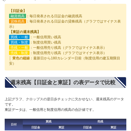
【日証金】
融資残高
：毎日発表される日証金の融資残高
貸株残高
：毎日発表される日証金の貸株残高（グラフではマイナス表
示）
【東証の週末残高】
買残・一般
：一般信用買い残高
買残・制度
：制度信用買い残高
売残・一般
：一般信用売り残高（グラフではマイナス表示）
売残・制度
：制度信用売り残高（グラフではマイナス表示）
│ 黄色の縦線
：最新日から180カレンダー日前（制度信用の建玉期限目
安）
週末残高【日証金と東証】の表データで比較
上記グラフ、クロップスの逆日歩チェックに欠かせない、週末残高のデータ
です。
東証データは、一般信用と制度信用の残高の合計値です。
買残
売残
日付
日証金
東証
日証金
東証