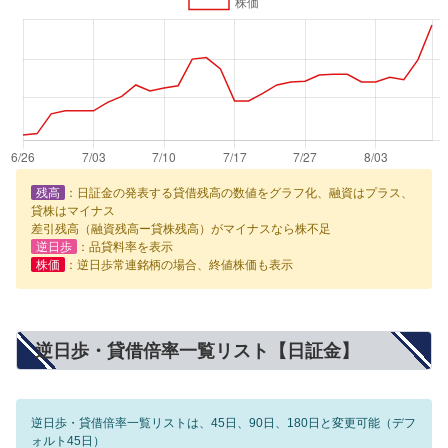
残高
：日証金の発表する貸借残高の数値をグラフ化、融資はプラス、
貸株はマイナス
差引残高（融資残高ー貸株残高）がマイナスなら株不足
逆日歩
：品貸料率を表示
株価
：逆日歩常連銘柄の場合、終値株価も表示
逆日歩・貸借倍率一覧リスト【日証金】
逆日歩・貸借倍率一覧リストは、45日、90日、180日と変更可能（デフ
ォルト45日）