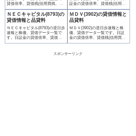
貸借倍率、貸借残(信用買残、信
証金の貸借倍率、貸借残(信用買
用売残)、品貸料(逆日歩)、東証
残、信用売残)、品貸料(逆日
の週末残高、規制(注意喚起・申
歩)、東証の週末残高、規制(注意
ＮＥＣキャピタル(8793)の
ＭＤＶ(3902)の貸借情報と
込停止)など、空売り関連情報を
喚起・申込停止)など、空売り関
貸借情報と品貸料
品貸料
集計し、図解でわかりやすくま
連情報を集計し、図解でわかり
ＮＥＣキャピタル(8793)の逆日歩
ＭＤＶ(3902)の逆日歩速報と株
とめて掲載しています。
やすくまとめて掲載していま
速報と株価、貸借データ一覧で
価、貸借データ一覧です。日証
す。
す。日証金の貸借倍率、貸借残
金の貸借倍率、貸借残(信用買
(信用買残、信用売残)、品貸料
残、信用売残)、品貸料(逆日
(逆日歩)、東証の週末残高、規制
歩)、東証の週末残高、規制(注意
(注意喚起・申込停止)など、空売
喚起・申込停止)など、空売り関
スポンサーリンク
り関連情報を集計し、図解でわ
連情報を集計し、図解でわかり
かりやすくまとめて掲載してい
やすくまとめて掲載していま
ます。
す。