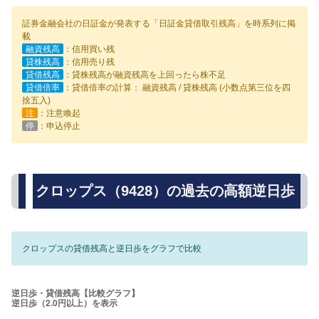
証券金融会社の日証金が発表する「日証金貸借取引残高」を時系列に掲
載
融資残高
：信用買い残
貸株残高
：信用売り残
貸借残高
：貸株残高が融資残高を上回ったら株不足
貸借倍率
：貸借倍率の計算： 融資残高 / 貸株残高 (小数点第三位を四
捨五入)
注
：注意喚起
停
：申込停止
クロップス（9428）の過去の高額逆日歩
クロップスの貸借残高と逆日歩をグラフで比較