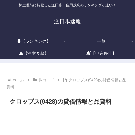
株主優待に特化した逆日歩・信用残高のランキングが速い！
逆日歩速報
【ランキング】
一覧
【注意喚起】
【申込停止】
ホーム
株コード
クロップス(9428)の貸借情報と品
貸料
クロップス(9428)の貸借情報と品貸料