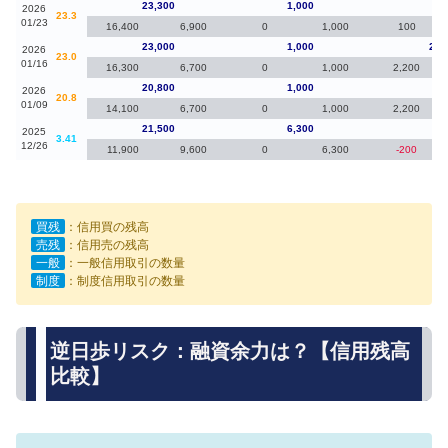
23,300
1,000
30
2026
23.3
01/23
16,400
6,900
0
1,000
100
23,000
1,000
2,2
2026
23.0
01/16
16,300
6,700
0
1,000
2,200
20,800
1,000
-70
2026
20.8
01/09
14,100
6,700
0
1,000
2,200
21,500
6,300
70
2025
3.41
12/26
11,900
9,600
0
6,300
-200
買残
：信用買の残高
売残
：信用売の残高
一般
：一般信用取引の数量
制度
：制度信用取引の数量
逆日歩リスク：融資余力は？【信用残高
比較】