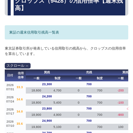
クロップス（9428）の信用倍率【週末残
高】
東証の週末信用取引残高一覧表
東京証券取引所が発表している信用取引の残高から、クロップスの信用倍率
を算出しています。
買残
売残
買残（
信用
日付
倍率
一般
制度
一般
制度
一般
23,300
700
-90
2026
33.3
07/31
18,600
4,700
0
700
-200
24,200
700
40
2026
34.6
07/24
18,800
5,400
0
700
-100
23,800
700
-1,1
2026
34.0
07/17
18,900
4,900
0
700
-900
24,900
700
20
2026
35.6
07/10
19,800
5,100
0
700
100
24,700
700
0