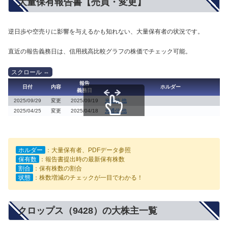
大量保有報告書【売買・変更】
逆日歩や空売りに影響を与えるかも知れない、大量保有者の状況です。
直近の報告義務日は、信用残高比較グラフの株価でチェック可能。
報告
日付
内容
ホルダー
義務日
2025/09/29
変更
2025/09/19
光通信 他
2025/04/25
変更
2025/04/18
光通信 他
スクロールできます
ホルダー
：大量保有者、PDFデータ参照
保有数
：報告書提出時の最新保有株数
割合
：保有株数の割合
状態
：株数増減のチェックが一目でわかる！
クロップス（9428）の大株主一覧