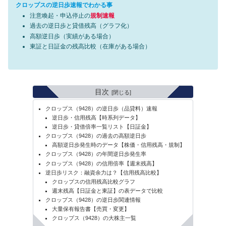
クロップスの逆日歩速報でわかる事
注意喚起・申込停止の
規制速報
過去の逆日歩と貸借残高（グラフ化）
高額逆日歩（実績がある場合）
東証と日証金の残高比較（在庫がある場合）
目次
クロップス（9428）の逆日歩（品貸料）速報
逆日歩・信用残高【時系列データ】
逆日歩・貸借倍率一覧リスト【日証金】
クロップス（9428）の過去の高額逆日歩
高額逆日歩発生時のデータ【株価・信用残高・規制】
クロップス（9428）の年間逆日歩発生率
クロップス（9428）の信用倍率【週末残高】
逆日歩リスク：融資余力は？【信用残高比較】
クロップスの信用残高比較グラフ
週末残高【日証金と東証】の表データで比較
クロップス（9428）の逆日歩関連情報
大量保有報告書【売買・変更】
クロップス（9428）の大株主一覧