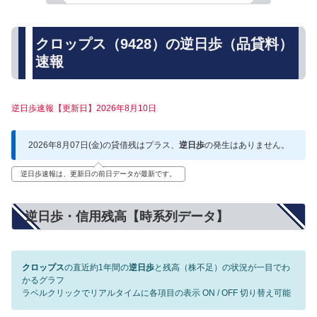
クロップス（9428）の逆日歩（品貸料）
速報
逆日歩速報【更新日】2026年8月10日
2026年8月07日(金)の貸借残はプラス、
逆日歩
の発生はありません。
逆日歩速報は、更新日の前日データが最新です。
逆日歩・信用残高【時系列データ】
クロップス
の直近約1年間の
逆日歩
と残高（株不足）の状況が一目でわ
かるグラフ
ラベルクリックでリアルタイムに各項目の表示 ON / OFF 切り替え可能