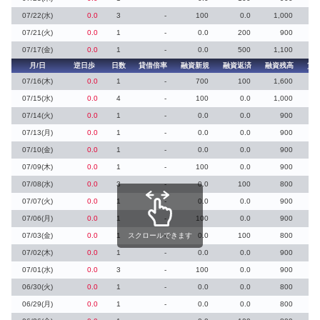
07/22(水)
0.0
3
-
100
0.0
1,000
07/21(火)
0.0
1
-
0.0
200
900
07/17(金)
0.0
1
-
0.0
500
1,100
月/日
逆日歩
日数
貸借倍率
融資新規
融資返済
融資残高
貸
07/16(木)
0.0
1
-
700
100
1,600
07/15(水)
0.0
4
-
100
0.0
1,000
07/14(火)
0.0
1
-
0.0
0.0
900
07/13(月)
0.0
1
-
0.0
0.0
900
07/10(金)
0.0
1
-
0.0
0.0
900
07/09(木)
0.0
1
-
100
0.0
900
07/08(水)
0.0
3
-
0.0
100
800
07/07(火)
0.0
1
-
0.0
0.0
900
07/06(月)
0.0
1
-
100
0.0
900
07/03(金)
0.0
1
スクロールできます
-
0.0
100
800
07/02(木)
0.0
1
-
0.0
0.0
900
07/01(水)
0.0
3
-
100
0.0
900
06/30(火)
0.0
1
-
0.0
0.0
800
06/29(月)
0.0
1
-
0.0
0.0
800