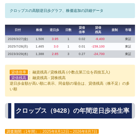
クロップスの高額逆日歩グラフ、株価追加の詳細データ
貸借
貸借
日付
株価
逆日歩
日数
規制
市場
倍率
残高
2026/3/27(金)
1,506
3.95
1
0.02
-9,400
東証
2025/7/28(月)
1,465
3.0
1
0.01
-159,100
東証
2023/3/29(水)
1,388
2.85
3
0.27
-24,700
東証
貸借倍率
： 融資残高 / 貸株残高 (小数点第三位を四捨五入)
貸借残高
： 融資残高 - 貸株残高
逆日歩金額が高い順に表示、同金額の場合は、貸借残高（株不足）の多
い順
クロップス（9428）の年間逆日歩発生率
調査期間（1年間）：2025年8月12日～2026年8月7日