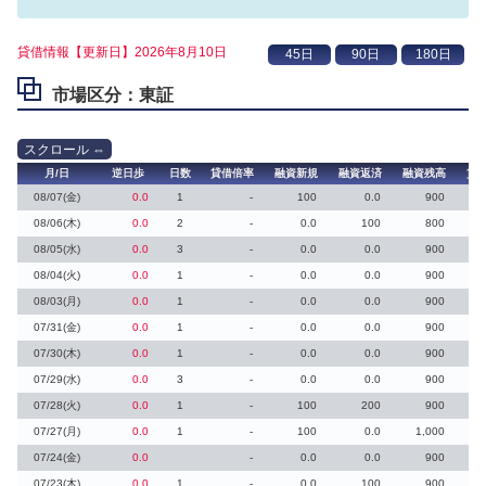
貸借情報【更新日】2026年8月10日
市場区分：東証
月/日
逆日歩
日数
貸借倍率
融資新規
融資返済
融資残高
貸
08/07(金)
0.0
1
-
100
0.0
900
08/06(木)
0.0
2
-
0.0
100
800
08/05(水)
0.0
3
-
0.0
0.0
900
08/04(火)
0.0
1
-
0.0
0.0
900
08/03(月)
0.0
1
-
0.0
0.0
900
07/31(金)
0.0
1
-
0.0
0.0
900
07/30(木)
0.0
1
-
0.0
0.0
900
07/29(水)
0.0
3
-
0.0
0.0
900
07/28(火)
0.0
1
-
100
200
900
07/27(月)
0.0
1
-
100
0.0
1,000
07/24(金)
0.0
-
0.0
0.0
900
07/23(木)
0.0
1
-
0.0
100
900