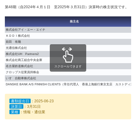
第48期（自2024年４月１日 至2025年３月31日）決算時の株主状況です。
株主名
株式会社アイ・エー・エイチ
ＫＤＤＩ株式会社
前田 有幾
光通信株式会社
株式会社UH Partners2
株式会社商工組合中央金庫
名古屋鉄道株式会社
スクロールできます
クロップス従業員持株会
いすゞ自動車株式会社
DANSKE BANK A/S FINNISH CLIENTS（常任代理人 香港上海銀行東京支店 カストディ業
書類提出日
：2025-06-23
決算日
：3月31日
業種
：情報・通信業