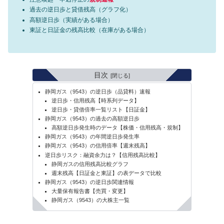
過去の逆日歩と貸借残高（グラフ化）
高額逆日歩（実績がある場合）
東証と日証金の残高比較（在庫がある場合）
目次
静岡ガス（9543）の逆日歩（品貸料）速報
逆日歩・信用残高【時系列データ】
逆日歩・貸借倍率一覧リスト【日証金】
静岡ガス（9543）の過去の高額逆日歩
高額逆日歩発生時のデータ【株価・信用残高・規制】
静岡ガス（9543）の年間逆日歩発生率
静岡ガス（9543）の信用倍率【週末残高】
逆日歩リスク：融資余力は？【信用残高比較】
静岡ガスの信用残高比較グラフ
週末残高【日証金と東証】の表データで比較
静岡ガス（9543）の逆日歩関連情報
大量保有報告書【売買・変更】
静岡ガス（9543）の大株主一覧