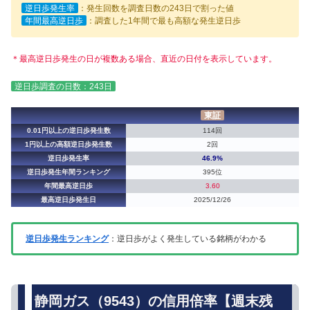
逆日歩発生率
：発生回数を調査日数の243日で割った値
年間最高逆日歩
：調査した1年間で最も高額な発生逆日歩
＊最高逆日歩発生の日が複数ある場合、直近の日付を表示しています。
逆日歩調査の日数：243日
東証
0.01円以上の逆日歩発生数
114回
1円以上の高額逆日歩発生数
2回
逆日歩発生率
46.9%
逆日歩発生年間ランキング
395位
年間最高逆日歩
3.60
最高逆日歩発生日
2025/12/26
逆日歩発生ランキング
：逆日歩がよく発生している銘柄がわかる
静岡ガス（9543）の信用倍率【週末残