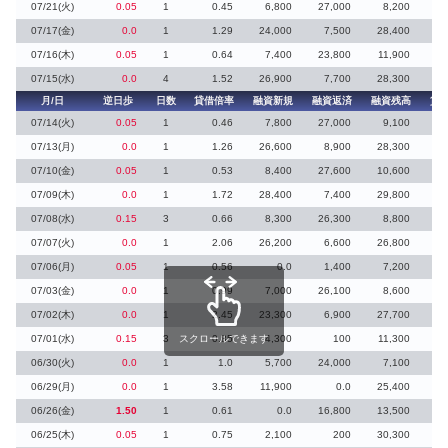
07/21(火)
0.05
1
0.45
6,800
27,000
8,200
07/17(金)
0.0
1
1.29
24,000
7,500
28,400
3
07/16(木)
0.05
1
0.64
7,400
23,800
11,900
07/15(水)
0.0
4
1.52
26,900
7,700
28,300
月/日
逆日歩
日数
貸借倍率
融資新規
融資返済
融資残高
貸
07/14(火)
0.05
1
0.46
7,800
27,000
9,100
07/13(月)
0.0
1
1.26
26,600
8,900
28,300
2
07/10(金)
0.05
1
0.53
8,400
27,600
10,600
2
07/09(木)
0.0
1
1.72
28,400
7,400
29,800
3
07/08(水)
0.15
3
0.66
8,300
26,300
8,800
07/07(火)
0.0
1
2.06
26,200
6,600
26,800
07/06(月)
0.05
1
0.56
0.0
1,400
7,200
4
07/03(金)
0.0
1
0.99
7,000
26,100
8,600
07/02(木)
0.0
1
2.45
23,300
6,900
27,700
07/01(水)
0.15
3
スクロールできます
0.85
4,300
100
11,300
6
06/30(火)
0.0
1
1.0
5,700
24,000
7,100
06/29(月)
0.0
1
3.58
11,900
0.0
25,400
06/26(金)
1.50
1
0.61
0.0
16,800
13,500
15
06/25(木)
0.05
1
0.75
2,100
200
30,300
3