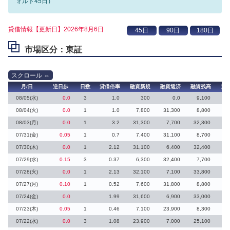
ォルト45日）
貸借情報【更新日】2026年8月6日
市場区分：東証
月/日
逆日歩
日数
貸借倍率
融資新規
融資返済
融資残高
貸
08/05(水)
0.0
3
1.0
300
0.0
9,100
08/04(火)
0.0
1
1.0
7,800
31,300
8,800
08/03(月)
0.0
1
3.2
31,300
7,700
32,300
07/31(金)
0.05
1
0.7
7,400
31,100
8,700
07/30(木)
0.0
1
2.12
31,100
6,400
32,400
07/29(水)
0.15
3
0.37
6,300
32,400
7,700
4
07/28(火)
0.0
1
2.13
32,100
7,100
33,800
07/27(月)
0.10
1
0.52
7,600
31,800
8,800
07/24(金)
0.0
1.99
31,600
6,900
33,000
07/23(木)
0.05
1
0.46
7,100
23,900
8,300
07/22(水)
0.0
3
1.08
23,900
7,000
25,100
5