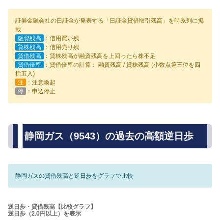
証券金融会社の日証金が発表する「日証金貸借取引残高」を時系列に掲
載
融資残高
：信用買い残
貸株残高
：信用売り残
貸借残高
：貸株残高が融資残高を上回ったら株不足
貸借倍率
：貸借倍率の計算： 融資残高 / 貸株残高 (小数点第三位を四
捨五入)
注
：注意喚起
停
：申込停止
静岡ガス（9543）の過去の高額逆日歩
静岡ガスの貸借残高と逆日歩をグラフで比較