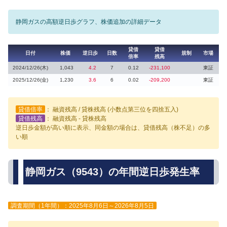
静岡ガスの高額逆日歩グラフ、株価追加の詳細データ
貸借
貸借
日付
株価
逆日歩
日数
規制
市場
倍率
残高
2024/12/26(木)
1,043
4.2
7
0.12
-231,100
東証
2025/12/26(金)
1,230
3.6
6
0.02
-209,200
東証
貸借倍率
： 融資残高 / 貸株残高 (小数点第三位を四捨五入)
貸借残高
： 融資残高 - 貸株残高
逆日歩金額が高い順に表示、同金額の場合は、貸借残高（株不足）の多
い順
静岡ガス（9543）の年間逆日歩発生率
調査期間（1年間）：2025年8月6日～2026年8月5日