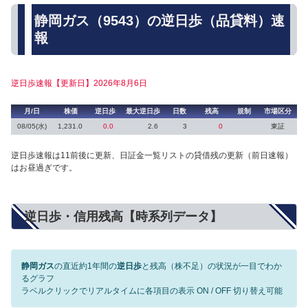
静岡ガス（9543）の逆日歩（品貸料）速
報
逆日歩速報【更新日】2026年8月6日
月/日
株価
逆日歩
最大逆日歩
日数
残高
規制
市場区分
08/05(水)
1,231.0
0.0
2.6
3
0
東証
逆日歩速報は11前後に更新、日証金一覧リストの貸借残の更新（前日速報）
はお昼過ぎです。
逆日歩・信用残高【時系列データ】
静岡ガス
の直近約1年間の
逆日歩
と残高（株不足）の状況が一目でわか
るグラフ
ラベルクリックでリアルタイムに各項目の表示 ON / OFF 切り替え可能