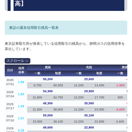
高】
東証の週末信用取引残高一覧表
東京証券取引所が発表している信用取引の残高から、静岡ガスの信用倍率を
算出しています。
買残
売残
買残（
信用
日付
倍率
一般
制度
一般
制度
一般
50,200
25,600
-4,1
2026
1.96
07/31
9,700
40,500
12,200
13,400
-1,900
54,300
29,900
5,0
2026
1.82
07/24
11,600
42,700
12,200
17,700
300
49,300
35,500
-5,7
2026
1.39
07/17
11,300
38,000
12,200
23,300
-4,600
55,000
35,100
5,4
2026
1.57
07/10
15,900
39,100
12,200
22,900
2,400
49,600
22,800
4,3
2026
2.18