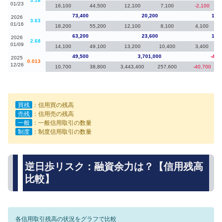
3.16
01/23
16,100
44,500
12,100
7,100
-2,100
73,400
20,200
10,
2026
3.63
01/16
18,200
55,200
12,100
8,100
4,100
63,200
23,600
13,
2026
2.68
01/09
14,100
49,100
13,200
10,400
3,400
49,500
3,701,000
-41,
2025
0.013
12/26
10,700
38,800
3,443,400
257,600
-40,700
買残
：信用買の残高
売残
：信用売の残高
一般
：一般信用取引の数量
制度
：制度信用取引の数量
逆日歩リスク：融資余力は？【信用残高
比較】
各信用取引残高の状況をグラフで比較