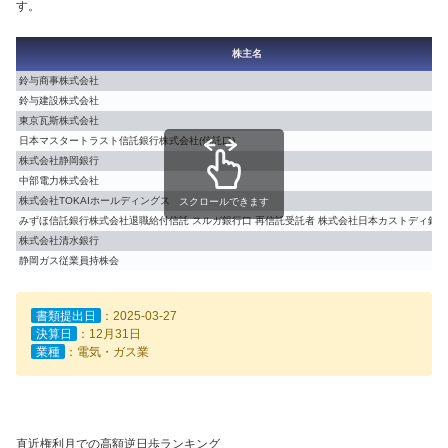
す。
株主名
鈴与商事株式会社
鈴与建設株式会社
東京瓦斯株式会社
日本マスタートラスト信託銀行株式会社(信託口)
株式会社静岡銀行
中部電力株式会社
株式会社TOKAIホールディングス
スクロールできます
みずほ信託銀行株式会社退職給付信託 スルガ銀行口 再信託受託者 株式会社日本カストディ銀行(
株式会社清水銀行
静岡ガス従業員持株会
書類提出日
：2025-03-27
決算日
：12月31日
業種
：電気・ガス業
直近権利月での高額逆日歩ランキング