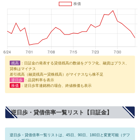
残高
：日証金の発表する貸借残高の数値をグラフ化、融資はプラス、
貸株はマイナス
差引残高（融資残高ー貸株残高）がマイナスなら株不足
逆日歩
：品貸料率を表示
株価
：逆日歩常連銘柄の場合、終値株価も表示
逆日歩・貸借倍率一覧リスト【日証金】
逆日歩・貸借倍率一覧リストは、45日、90日、180日と変更可能（デフ