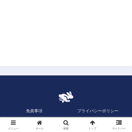
免責事項
プライバシーポリシー
お問い合わせ
メニュー
ホーム
検索
トップ
サイドバー
Copyright © 2023 逆日歩速報.com All Rights Reserved.