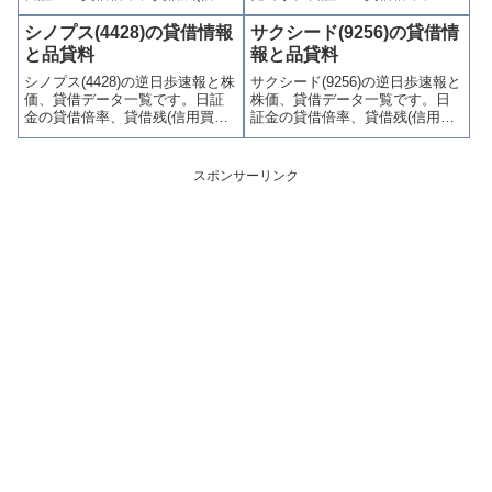
買残、信用売残)、品貸料(逆日
借残(信用買残、信用売残)、品貸
歩)、東証の週末残高、規制(注意
料(逆日歩)、東証の週末残高、規
シノプス(4428)の貸借情報
サクシード(9256)の貸借情
喚起・申込停止)など、空売り関
制(注意喚起・申込停止)など、空
と品貸料
報と品貸料
連情報を集計し、図解でわかり
売り関連情報を集計し、図解で
シノプス(4428)の逆日歩速報と株
サクシード(9256)の逆日歩速報と
やすくまとめて掲載していま
わかりやすくまとめて掲載して
価、貸借データ一覧です。日証
株価、貸借データ一覧です。日
す。
います。
金の貸借倍率、貸借残(信用買
証金の貸借倍率、貸借残(信用買
残、信用売残)、品貸料(逆日
残、信用売残)、品貸料(逆日
歩)、東証の週末残高、規制(注意
歩)、東証の週末残高、規制(注意
喚起・申込停止)など、空売り関
喚起・申込停止)など、空売り関
スポンサーリンク
連情報を集計し、図解でわかり
連情報を集計し、図解でわかり
やすくまとめて掲載していま
やすくまとめて掲載していま
す。
す。