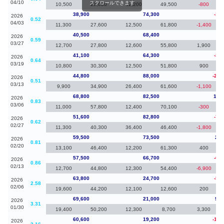
04/10
スクロールできます
10,500
29,000
12,200
49,500
-800
38,900
74,300
-1,6
2026
0.52
04/03
11,300
27,600
12,500
61,800
-1,400
40,500
68,400
-6
2026
0.59
03/27
12,700
27,800
12,600
55,800
1,900
41,100
64,300
-3,7
2026
0.64
03/19
10,800
30,300
12,500
51,800
900
44,800
88,000
-24,
2026
0.51
03/13
9,900
34,900
26,400
61,600
-1,100
68,800
82,500
17,
2026
0.83
03/06
11,000
57,800
12,400
70,100
-300
51,600
82,800
-7,9
2026
0.62
02/27
11,300
40,300
36,400
46,400
-1,800
59,500
73,500
2,0
2026
0.81
02/20
13,100
46,400
12,200
61,300
400
57,500
66,700
-6,3
2026
0.86
02/13
12,700
44,800
12,300
54,400
-6,900
63,800
24,700
-5,8
2026
2.58
02/06
19,600
44,200
12,100
12,600
200
69,600
21,000
9,0
2026
3.31
01/30
19,400
50,200
12,300
8,700
3,300
60,600
19,200
-12,
2026