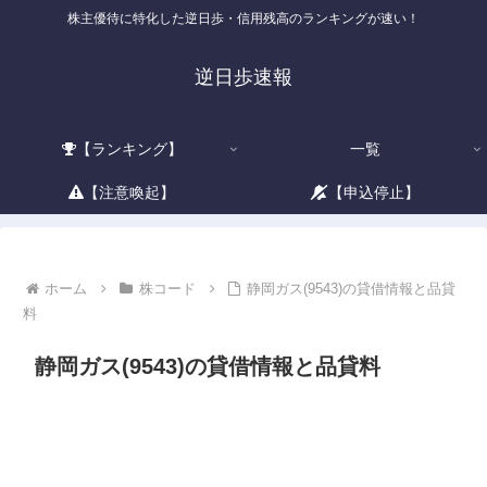
株主優待に特化した逆日歩・信用残高のランキングが速い！
逆日歩速報
【ランキング】
一覧
【注意喚起】
【申込停止】
ホーム
株コード
静岡ガス(9543)の貸借情報と品貸
料
静岡ガス(9543)の貸借情報と品貸料