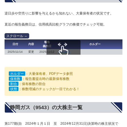
逆日歩や空売りに影響を与えるかも知れない、大量保有者の状況です。
直近の報告義務日は、信用残高比較グラフの株価でチェック可能。
報告
日付
内容
ホルダー
義務日
2025/11/14
変更
2025/11/12
東京瓦斯
スクロールできます
ホルダー
：大量保有者、PDFデータ参照
保有数
：報告書提出時の最新保有株数
割合
：保有株数の割合
状態
：株数増減のチェックが一目でわかる！
静岡ガス（9543）の大株主一覧
第177期(自 2024年１月１日 至 2024年12月31日)決算時の株主状況で