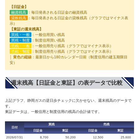
【日証金】
融資残高
：毎日発表される日証金の融資残高
貸株残高
：毎日発表される日証金の貸株残高（グラフではマイナス表
示）
【東証の週末残高】
買残・一般
：一般信用買い残高
買残・制度
：制度信用買い残高
売残・一般
：一般信用売り残高（グラフではマイナス表示）
売残・制度
：制度信用売り残高（グラフではマイナス表示）
│ 黄色の縦線
：最新日から180カレンダー日前（制度信用の建玉期限目
安）
週末残高【日証金と東証】の表データで比較
上記グラフ、静岡ガスの逆日歩チェックに欠かせない、週末残高のデータで
す。
東証データは、一般信用と制度信用の残高の合計値です。
買残
売残
日付
日証金
東証
日証金
東証
2026/07/31
8,700
50,200
12,500
25,600