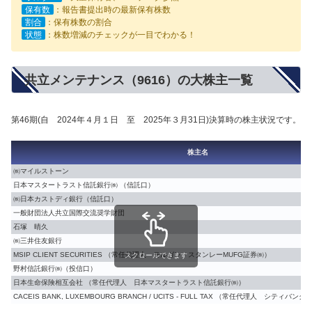
保有数
：報告書提出時の最新保有株数
割合
：保有株数の割合
状態
：株数増減のチェックが一目でわかる！
共立メンテナンス（9616）の大株主一覧
第46期(自 2024年４月１日 至 2025年３月31日)決算時の株主状況です。
株主名
㈱マイルストーン
日本マスタートラスト信託銀行㈱ （信託口）
㈱日本カストディ銀行（信託口）
一般財団法人共立国際交流奨学財団
石塚 晴久
㈱三井住友銀行
MSIP CLIENT SECURITIES （常任代理人 モルガン・スタンレーMUFG証券㈱）
スクロールできます
野村信託銀行㈱（投信口）
日本生命保険相互会社 （常任代理人 日本マスタートラスト信託銀行㈱）
CACEIS BANK, LUXEMBOURG BRANCH / UCITS - FULL TAX （常任代理人 シテ