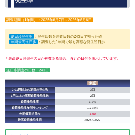
調査期間（1年間）：2025年8月7日～2026年8月6日
逆日歩発生率
：発生回数を調査日数の243日で割った値
年間最高逆日歩
：調査した1年間で最も高額な発生逆日歩
＊最高逆日歩発生の日が複数ある場合、直近の日付を表示しています。
逆日歩調査の日数：243日
東証
0.01円以上の逆日歩発生数
3回
1円以上の高額逆日歩発生数
2回
逆日歩発生率
1.2%
逆日歩発生年間ランキング
1,728位
年間最高逆日歩
1.50
最高逆日歩発生日
2026/03/27