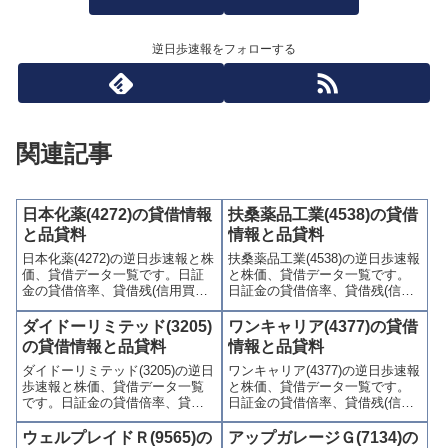
逆日歩速報をフォローする
関連記事
日本化薬(4272)の貸借情報
扶桑薬品工業(4538)の貸借
と品貸料
情報と品貸料
日本化薬(4272)の逆日歩速報と株
扶桑薬品工業(4538)の逆日歩速報
価、貸借データ一覧です。日証
と株価、貸借データ一覧です。
金の貸借倍率、貸借残(信用買
日証金の貸借倍率、貸借残(信用
残、信用売残)、品貸料(逆日
買残、信用売残)、品貸料(逆日
歩)、東証の週末残高、規制(注意
歩)、東証の週末残高、規制(注意
ダイドーリミテッド(3205)
ワンキャリア(4377)の貸借
喚起・申込停止)など、空売り関
喚起・申込停止)など、空売り関
の貸借情報と品貸料
情報と品貸料
連情報を集計し、図解でわかり
連情報を集計し、図解でわかり
ダイドーリミテッド(3205)の逆日
ワンキャリア(4377)の逆日歩速報
やすくまとめて掲載していま
やすくまとめて掲載していま
歩速報と株価、貸借データ一覧
と株価、貸借データ一覧です。
す。
す。
です。日証金の貸借倍率、貸借
日証金の貸借倍率、貸借残(信用
残(信用買残、信用売残)、品貸料
買残、信用売残)、品貸料(逆日
(逆日歩)、東証の週末残高、規制
歩)、東証の週末残高、規制(注意
ウェルプレイドＲ(9565)の
アップガレージＧ(7134)の