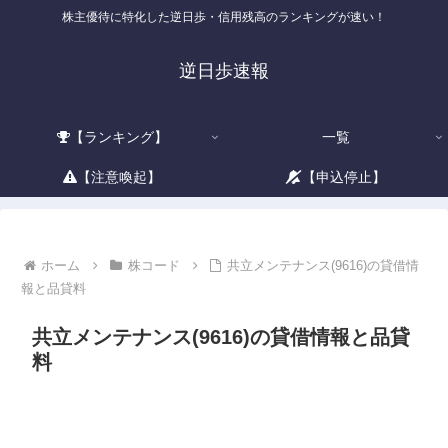
株主優待に特化した逆日歩・信用残高のランキングが速い！
逆日歩速報
【ランキング】
一覧
【注意喚起】
【申込停止】
ホーム
株コード
共立メンテナンス(9616)の貸借情
報と品貸料
共立メンテナンス(9616)の貸借情報と品貸
料