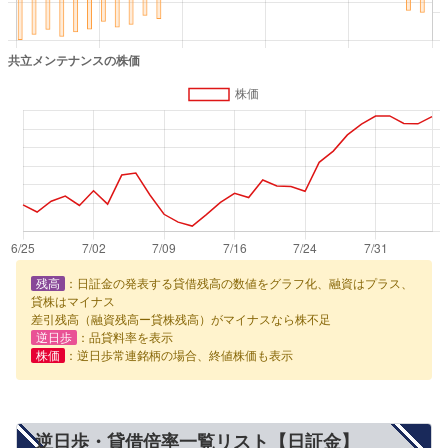
残高
：日証金の発表する貸借残高の数値をグラフ化、融資はプラス、
貸株はマイナス
差引残高（融資残高ー貸株残高）がマイナスなら株不足
逆日歩
：品貸料率を表示
株価
：逆日歩常連銘柄の場合、終値株価も表示
逆日歩・貸借倍率一覧リスト【日証金】