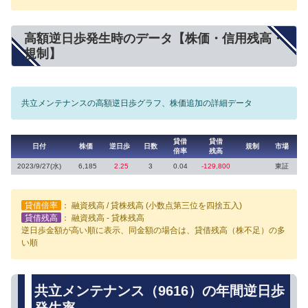
高額逆日歩発生時のデータ【株価・信用残高・
規制】
共立メンテナンスの高額逆日歩グラフ、株価追加の詳細データ
貸借
貸借
日付
株価
逆日歩
日数
規制
市場
倍率
残高
2023/9/27(水)
6,185
2.25
3
0.04
-129,800
東証
貸借倍率
： 融資残高 / 貸株残高 (小数点第三位を四捨五入)
貸借残高
： 融資残高 - 貸株残高
逆日歩金額が高い順に表示、同金額の場合は、貸借残高（株不足）の多
い順
共立メンテナンス（9616）の年間逆日歩
発生率