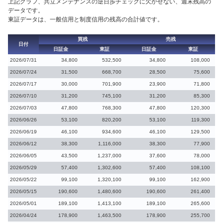
上記グラフ、共立メンテナンスの逆日歩チェックに欠かせない、週末残高の
データです。
東証データは、一般信用と制度信用の残高の合計値です。
買残
売残
日付
日証金
東証
日証金
東証
2026/07/31
34,800
532,500
34,800
108,000
2026/07/24
31,500
668,700
28,500
75,600
2026/07/17
30,000
701,900
23,900
71,800
2026/07/10
31,200
745,100
31,200
85,300
2026/07/03
47,800
768,300
47,800
120,300
2026/06/26
53,100
820,200
53,100
119,300
2026/06/19
46,100
934,600
46,100
129,500
2026/06/12
38,300
1,116,000
38,300
77,900
2026/06/05
43,500
1,237,000
37,600
78,000
2026/05/29
57,400
1,302,600
57,400
108,100
2026/05/22
99,100
1,320,100
99,100
162,900
2026/05/15
190,600
1,480,600
190,600
261,400
2026/05/01
189,100
1,413,100
189,100
265,600
2026/04/24
178,900
1,463,500
178,900
255,700