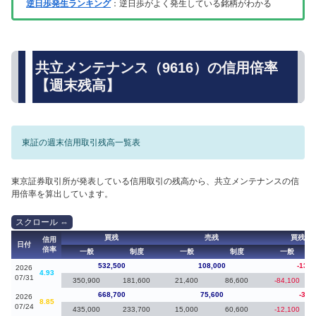
逆日歩発生ランキング
：逆日歩がよく発生している銘柄がわかる
共立メンテナンス（9616）の信用倍率
【週末残高】
東証の週末信用取引残高一覧表
東京証券取引所が発表している信用取引の残高から、共立メンテナンスの信
用倍率を算出しています。
買残
売残
買残（
信用
日付
倍率
一般
制度
一般
制度
一般
532,500
108,000
-136,
2026
4.93
07/31
350,900
181,600
21,400
86,600
-84,100
668,700
75,600
-33,
2026
8.85
07/24
435,000
233,700
15,000
60,600
-12,100