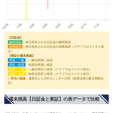
【日証金】
融資残高
：毎日発表される日証金の融資残高
貸株残高
：毎日発表される日証金の貸株残高（グラフではマイナス表
示）
【東証の週末残高】
買残・一般
：一般信用買い残高
買残・制度
：制度信用買い残高
売残・一般
：一般信用売り残高（グラフではマイナス表示）
売残・制度
：制度信用売り残高（グラフではマイナス表示）
│ 黄色の縦線
：最新日から180カレンダー日前（制度信用の建玉期限目
安）
週末残高【日証金と東証】の表データで比較