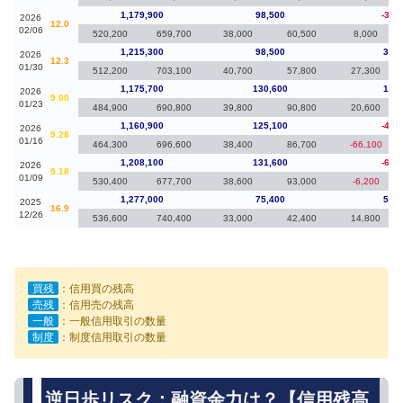
1,179,900
98,500
-35,
2026
12.0
02/06
520,200
659,700
38,000
60,500
8,000
1,215,300
98,500
39,6
2026
12.3
01/30
512,200
703,100
40,700
57,800
27,300
1,175,700
130,600
14,8
2026
9.00
01/23
484,900
690,800
39,800
90,800
20,600
1,160,900
125,100
-47,
2026
9.28
01/16
464,300
696,600
38,400
86,700
-66,100
1,208,100
131,600
-68,
2026
9.18
01/09
530,400
677,700
38,600
93,000
-6,200
1,277,000
75,400
57,6
2025
16.9
12/26
536,600
740,400
33,000
42,400
14,800
買残
：信用買の残高
売残
：信用売の残高
一般
：一般信用取引の数量
制度
：制度信用取引の数量
逆日歩リスク：融資余力は？【信用残高