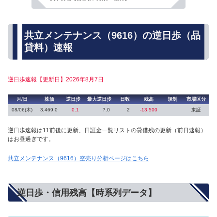
共立メンテナンス（9616）の逆日歩（品
貸料）速報
逆日歩速報【更新日】2026年8月7日
月/日
株価
逆日歩
最大逆日歩
日数
残高
規制
市場区分
08/06(木)
3,469.0
0.1
7.0
2
-13,500
東証
逆日歩速報は11前後に更新、日証金一覧リストの貸借残の更新（前日速報）
はお昼過ぎです。
共立メンテナンス（9616）空売り分析ページはこちら
逆日歩・信用残高【時系列データ】