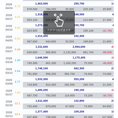
1,463,500
255,700
144,
2026
5.72
04/24
679,000
784,500
35,600
220,100
25,900
1,318,900
248,500
46,7
2026
5.31
04/17
653,100
665,800
35,600
212,900
27,200
1,272,200
230,700
-40,
2026
5.52
04/10
スクロールできます
625,900
646,300
35,600
195,100
-41,700
1,312,400
232,300
80
2026
5.65
04/03
667,600
644,800
33,500
198,800
21,800
1,311,600
2,994,600
-334,
2026
0.44
03/27
645,800
665,800
2,132,900
861,700
-99,500
1,646,500
1,175,400
-101,
2026
1.40
03/19
745,300
901,200
1,100,200
75,200
-46,600
1,748,100
662,300
214,
2026
2.64
03/13
791,900
956,200
582,700
79,600
73,000
1,533,300
553,200
43,1
2026
2.77
03/06
718,900
814,400
292,500
260,700
21,200
1,490,200
190,100
-121,
2026
7.84
02/27
697,700
792,500
116,900
73,200
-34,700
1,611,400
122,800
234,
2026
13.1
02/20
732,400
879,000
47,900
74,900
94,600
1,377,400
109,200
197,
2026
12.6
02/13
637,800
739,600
43,900
65,300
117,600