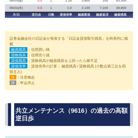
06/05(金)
0.0
1
1.16
3,800
100
43,500
06/04(木)
0.0
1
1.0
2,100
7,100
39,800
月/日
逆日歩
日数
貸借倍率
融資新規
融資返済
融資残高
貸
証券金融会社の日証金が発表する「日証金貸借取引残高」を時系列に掲
載
融資残高
：信用買い残
貸株残高
：信用売り残
貸借残高
：貸株残高が融資残高を上回ったら株不足
貸借倍率
：貸借倍率の計算： 融資残高 / 貸株残高 (小数点第三位を四
捨五入)
注
：注意喚起
停
：申込停止
共立メンテナンス（9616）の過去の高額
逆日歩