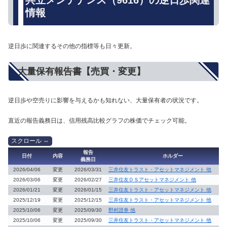
情報
逆日歩に関連するその他の指標等も日々更新。
大量保有報告書【売買・変更】
逆日歩や空売りに影響を与えるかも知れない、大量保有者の状況です。
直近の報告義務日は、信用残高比較グラフの株価でチェック可能。
報告
日付
内容
ホルダー
義務日
2026/04/06
変更
2026/03/31
三井住友トラスト・アセットマネジメント 他
2026/03/06
変更
2026/02/27
三井住友ＤＳアセットマネジメント 他
2026/01/21
変更
2026/01/15
三井住友トラスト・アセットマネジメント 他
2025/12/19
変更
2025/12/15
三井住友トラスト・アセットマネジメント 他
2025/10/06
変更
2025/09/30
野村證券 他
2025/10/06
変更
2025/09/30
三井住友トラスト・アセットマネジメント 他