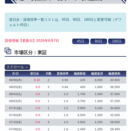
逆日歩・貸借倍率一覧リストは、45日、90日、180日と変更可能（デフ
ォルト45日）
貸借情報【更新日】2026年8月7日
市場区分：東証
月/日
逆日歩
日数
貸借倍率
融資新規
融資返済
融資残高
貸
08/06(木)
0.10
2
0.69
100
6,000
30,600
08/05(水)
0.0
3
0.84
400
1,800
36,500
7
08/04(火)
0.0
1
1.0
1,700
1,000
37,900
1
08/03(月)
0.0
1
1.0
3,700
1,300
37,200
2
07/31(金)
0.0
1
1.0
5,900
3,100
34,800
3
07/30(木)
0.0
1
1.0
4,500
1,300
32,000
3
07/29(水)
0.0
3
1.0
3,600
4,200
28,800
07/28(火)
0.0
1
1.0
1,400
1,200
29,400
1