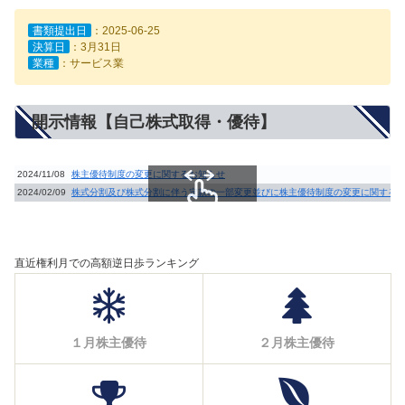
書類提出日
：2025-06-25
決算日
：3月31日
業種
：サービス業
開示情報【自己株式取得・優待】
2024/11/08
株主優待制度の変更に関するお知らせ
2024/02/09
株式分割及び株式分割に伴う定款の一部変更並びに株主優待制度の変更に関する
スクロールできます
直近権利月での高額逆日歩ランキング
１月株主優待
２月株主優待