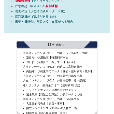
貸借残速報
（デイリーランキング）
注意喚起・申込停止の
規制速報
過去の逆日歩と貸借残高（グラフ化）
高額逆日歩（実績がある場合）
東証と日証金の残高比較（在庫がある場合）
目次
共立メンテナンス（9616）の逆日歩（品貸料）速報
逆日歩・信用残高【時系列データ】
逆日歩・貸借倍率一覧リスト【日証金】
共立メンテナンス（9616）の過去の高額逆日歩
高額逆日歩発生時のデータ【株価・信用残高・規制】
共立メンテナンス（9616）の年間逆日歩発生率
共立メンテナンス（9616）の信用倍率【週末残高】
逆日歩リスク：融資余力は？【信用残高比較】
共立メンテナンスの信用残高比較グラフ
週末残高【日証金と東証】の表データで比較
共立メンテナンス（9616）の逆日歩関連情報
大量保有報告書【売買・変更】
共立メンテナンス（9616）の大株主一覧
開示情報【自己株式取得・優待】