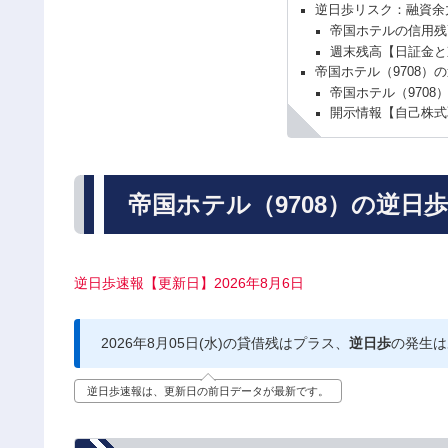
逆日歩リスク：融資余
帝国ホテルの信用残
週末残高【日証金と
帝国ホテル（9708）
帝国ホテル（9708
開示情報【自己株式
帝国ホテル（9708）の逆日
逆日歩速報【更新日】2026年8月6日
2026年8月05日(水)の貸借残はプラス、
逆日歩
の発生は
逆日歩速報は、更新日の前日データが最新です。