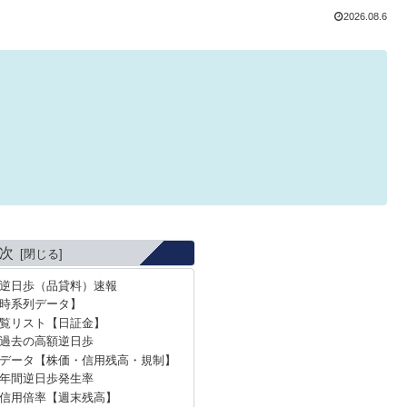
2026.08.6
次
の逆日歩（品貸料）速報
時系列データ】
覧リスト【日証金】
の過去の高額逆日歩
データ【株価・信用残高・規制】
の年間逆日歩発生率
の信用倍率【週末残高】