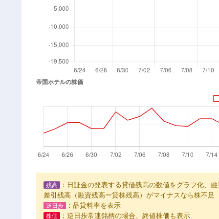
：日証金の発表する貸借残高の数値をグラフ化、融
残高
差引残高（融資残高ー貸株残高）がマイナスなら株不足
：品貸料率を表示
逆日歩
：逆日歩常連銘柄の場合、終値株価も表示
株価