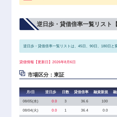
逆日歩・貸借倍率一覧リスト
逆日歩・貸借倍率一覧リストは、45日、90日、180日と
貸借情報【更新日】2026年8月6日
市場区分：東証
月/日
逆日歩
日数
貸借倍率
融資新規
融
08/05(水)
0.0
3
36.6
100
08/04(火)
0.0
1
36.4
0.0