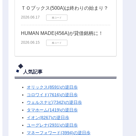
ＴＯブックス(500A)は終わりの始まり？
2026.06.17
株コード
HUMAN MADE(456A)が貸借銘柄に！
2026.06.15
株コード
人気記事
オリックス(8591)の逆日歩
コロワイド(7616)の逆日歩
ウェルスナビ(7342)の逆日歩
タマホーム(1419)の逆日歩
イオン(8267)の逆日歩
ユーグレナ(2931)の逆日歩
マネーフォワード(3994)の逆日歩