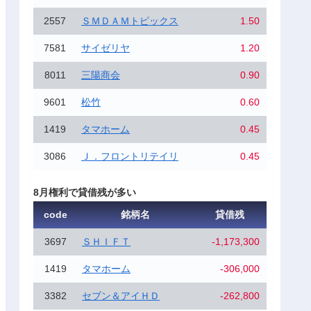
2557
ＳＭＤＡＭトピックス
1.50
7581
サイゼリヤ
1.20
8011
三陽商会
0.90
9601
松竹
0.60
1419
タマホーム
0.45
3086
Ｊ．フロントリテイリ
0.45
8月権利で貸借残が多い
code
銘柄名
貸借残
3697
ＳＨＩＦＴ
-1,173,300
1419
タマホーム
-306,000
3382
セブン＆アイＨＤ
-262,800