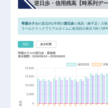
逆日歩・信用残高【時系列デ
帝国ホテル
の直近約1年間の
逆日歩
と残高（株不足）の状
ラベルクリックでリアルタイムに各項目の表示 ON / OF
30日
約1年間