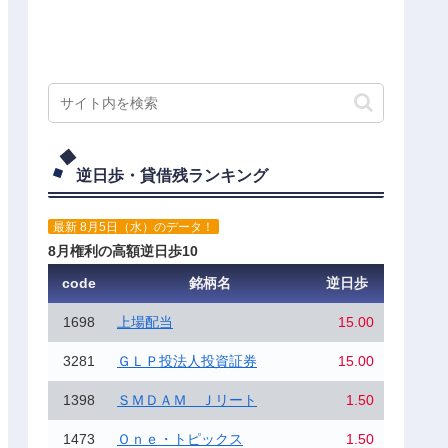
逆日歩・貸借残ランキング
最新 8月5日（水）のデータ！
8月権利の高額逆日歩10
code
銘柄名
逆日歩
1698
上場配当
15.00
3281
ＧＬＰ投法人投資証券
15.00
1398
ＳＭＤＡＭ Ｊリート
1.50
1473
Ｏｎｅ・トピックス
1.50