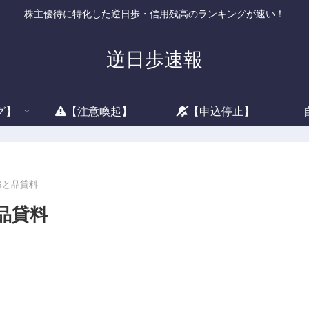
株主優待に特化した逆日歩・信用残高のランキングが速い！
逆日歩速報
グ】
【注意喚起】
【申込停止】
情報と品貸料
と品貸料