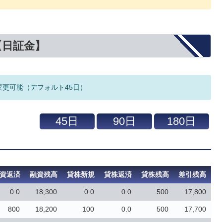
【日証金】
変更可能（デフォルト45日）
資返済
融資残高
貸株新規
貸株返済
貸株残高
差引残高
0.0
18,300
0.0
0.0
500
17,800
800
18,200
100
0.0
500
17,700