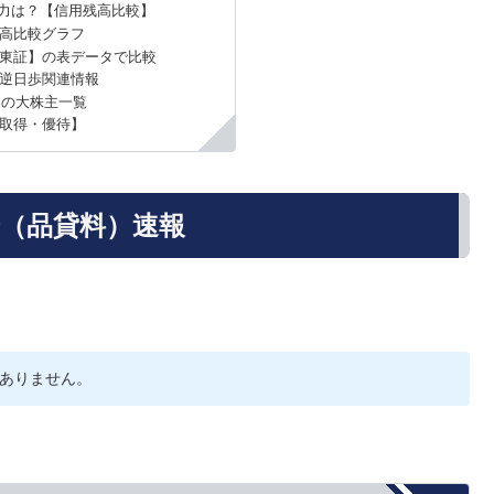
力は？【信用残高比較】
高比較グラフ
東証】の表データで比較
の逆日歩関連情報
）の大株主一覧
取得・優待】
歩（品貸料）速報
ありません。