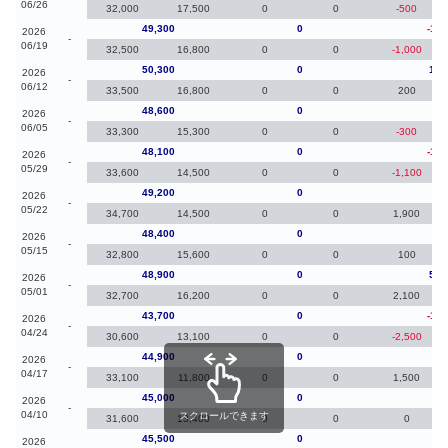
06/26
32,000
17,500
0
0
-500
49,300
0
-1,0
2026
-
06/19
32,500
16,800
0
0
-1,000
50,300
0
1,7
2026
-
06/12
33,500
16,800
0
0
200
48,600
0
50
2026
-
06/05
33,300
15,300
0
0
-300
48,100
0
-1,1
2026
-
05/29
33,600
14,500
0
0
-1,100
49,200
0
80
2026
-
05/22
34,700
14,500
0
0
1,900
48,400
0
-50
2026
-
05/15
32,800
15,600
0
0
100
48,900
0
5,2
2026
-
05/01
32,700
16,200
0
0
2,100
43,700
0
-1,2
2026
-
04/24
30,600
13,100
0
0
-2,500
44,900
0
-10
2026
-
04/17
33,100
11,800
0
0
1,500
45,000
0
-50
2026
-
04/10
スクロールできます
31,600
13,400
0
0
0
45,500
0
90
2026