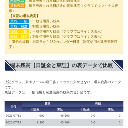
融資残高
：毎日発表される日証金の融資残高
貸株残高
：毎日発表される日証金の貸株残高（グラフではマイナス表
示）
【東証の週末残高】
買残・一般
：一般信用買い残高
買残・制度
：制度信用買い残高
売残・一般
：一般信用売り残高（グラフではマイナス表示）
売残・制度
：制度信用売り残高（グラフではマイナス表示）
│ 黄色の縦線
：最新日から180カレンダー日前（制度信用の建玉期限目
安）
週末残高【日証金と東証】の表データで比較
上記グラフ、東海リースの逆日歩チェックに欠かせない、週末残高のデータ
です。
東証データは、一般信用と制度信用の残高の合計値です。
買残
売残
日付
日証金
東証
日証金
東証
2026/07/31
900
46,100
0.0
0
2026/07/24
1,200
45,400
0.0
0