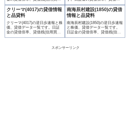
残、信用売残)、品貸料(逆日
(信用買残、信用売残)、品貸料
歩)、東証の週末残高、規制(注意
(逆日歩)、東証の週末残高、規制
クリーマ(4017)の貸借情報
南海辰村建設(1850)の貸借
喚起・申込停止)など、空売り関
(注意喚起・申込停止)など、空売
と品貸料
情報と品貸料
連情報を集計し、図解でわかり
り関連情報を集計し、図解でわ
クリーマ(4017)の逆日歩速報と株
南海辰村建設(1850)の逆日歩速報
やすくまとめて掲載していま
かりやすくまとめて掲載してい
価、貸借データ一覧です。日証
と株価、貸借データ一覧です。
す。
ます。
金の貸借倍率、貸借残(信用買
日証金の貸借倍率、貸借残(信用
残、信用売残)、品貸料(逆日
買残、信用売残)、品貸料(逆日
歩)、東証の週末残高、規制(注意
歩)、東証の週末残高、規制(注意
喚起・申込停止)など、空売り関
喚起・申込停止)など、空売り関
スポンサーリンク
連情報を集計し、図解でわかり
連情報を集計し、図解でわかり
やすくまとめて掲載していま
やすくまとめて掲載していま
す。
す。