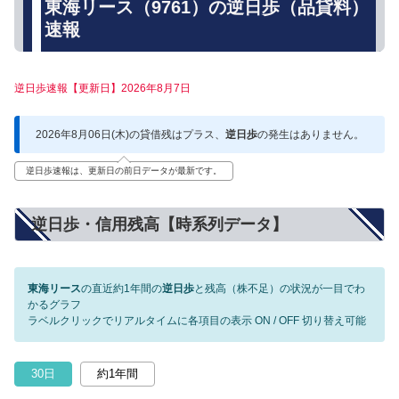
東海リース（9761）の逆日歩（品貸料）
速報
逆日歩速報【更新日】2026年8月7日
2026年8月06日(木)の貸借残はプラス、
逆日歩
の発生はありません。
逆日歩速報は、更新日の前日データが最新です。
逆日歩・信用残高【時系列データ】
東海リース
の直近約1年間の
逆日歩
と残高（株不足）の状況が一目でわ
かるグラフ
ラベルクリックでリアルタイムに各項目の表示 ON / OFF 切り替え可能
30日
約1年間