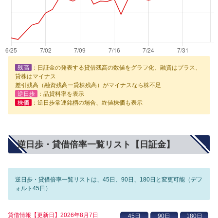
残高
：日証金の発表する貸借残高の数値をグラフ化、融資はプラス、
貸株はマイナス
差引残高（融資残高ー貸株残高）がマイナスなら株不足
逆日歩
：品貸料率を表示
株価
：逆日歩常連銘柄の場合、終値株価も表示
逆日歩・貸借倍率一覧リスト【日証金】
逆日歩・貸借倍率一覧リストは、45日、90日、180日と変更可能（デフ
ォルト45日）
貸借情報【更新日】2026年8月7日