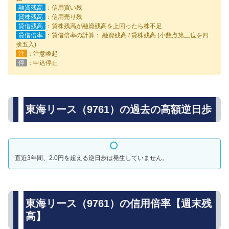
融資残高
：信用買い残
貸株残高
：信用売り残
貸借残高
：貸株残高が融資残高を上回ったら株不足
貸借倍率
：貸借倍率の計算： 融資残高 / 貸株残高 (小数点第三位を四
捨五入)
注
：注意喚起
停
：申込停止
東海リース（9761）の過去の高額逆日歩
直近3年間、2.0円を超える逆日歩は発生していません。
東海リース（9761）の信用倍率【週末残
高】