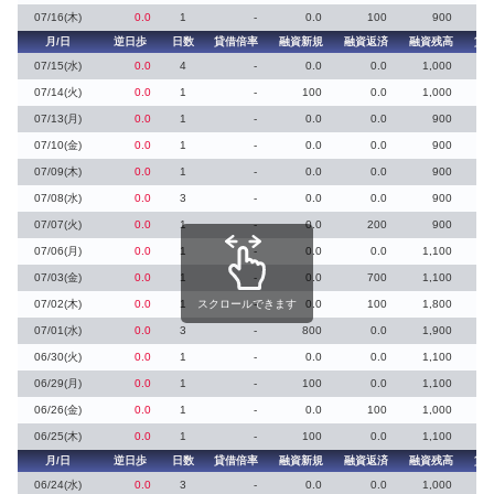
07/16(木)
0.0
1
-
0.0
100
900
月/日
逆日歩
日数
貸借倍率
融資新規
融資返済
融資残高
貸
07/15(水)
0.0
4
-
0.0
0.0
1,000
07/14(火)
0.0
1
-
100
0.0
1,000
07/13(月)
0.0
1
-
0.0
0.0
900
07/10(金)
0.0
1
-
0.0
0.0
900
07/09(木)
0.0
1
-
0.0
0.0
900
07/08(水)
0.0
3
-
0.0
0.0
900
07/07(火)
0.0
1
-
0.0
200
900
07/06(月)
0.0
1
-
0.0
0.0
1,100
07/03(金)
0.0
1
-
0.0
700
1,100
07/02(木)
0.0
1
スクロールできます
-
0.0
100
1,800
07/01(水)
0.0
3
-
800
0.0
1,900
06/30(火)
0.0
1
-
0.0
0.0
1,100
06/29(月)
0.0
1
-
100
0.0
1,100
06/26(金)
0.0
1
-
0.0
100
1,000
06/25(木)
0.0
1
-
100
0.0
1,100
月/日
逆日歩
日数
貸借倍率
融資新規
融資返済
融資残高
貸
06/24(水)
0.0
3
-
0.0
0.0
1,000