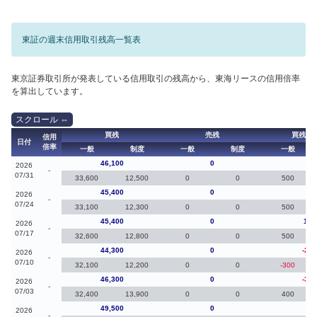
東証の週末信用取引残高一覧表
東京証券取引所が発表している信用取引の残高から、東海リースの信用倍率
を算出しています。
買残
売残
買残（
信用
日付
倍率
一般
制度
一般
制度
一般
46,100
0
70
2026
-
07/31
33,600
12,500
0
0
500
45,400
0
0
2026
-
07/24
33,100
12,300
0
0
500
45,400
0
1,1
2026
-
07/17
32,600
12,800
0
0
500
44,300
0
-2,0
2026
-
07/10
32,100
12,200
0
0
-300
46,300
0
-3,2
2026
-
07/03
32,400
13,900
0
0
400
49,500
0
20
2026
-