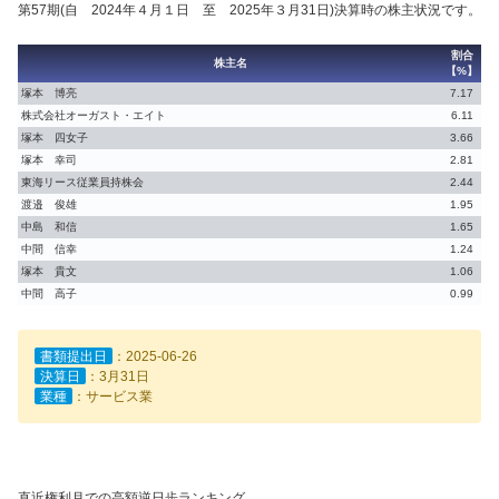
第57期(自 2024年４月１日 至 2025年３月31日)決算時の株主状況です。
割合
株主名
【%】
塚本 博亮
7.17
株式会社オーガスト・エイト
6.11
塚本 四女子
3.66
塚本 幸司
2.81
東海リース従業員持株会
2.44
渡邉 俊雄
1.95
中島 和信
1.65
中間 信幸
1.24
塚本 貴文
1.06
中間 高子
0.99
書類提出日
：2025-06-26
決算日
：3月31日
業種
：サービス業
直近権利月での高額逆日歩ランキング