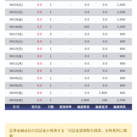
06/23(火)
0.0
1
-
0.0
0.0
1,000
06/22(月)
0.0
1
-
0.0
0.0
1,000
06/19(金)
0.0
1
-
0.0
0.0
1,000
06/18(木)
0.0
1
-
100
0.0
1,000
06/17(水)
0.0
3
-
0.0
0.0
900
06/16(火)
0.0
1
-
0.0
0.0
900
06/15(月)
0.0
1
-
0.0
0.0
900
06/12(金)
0.0
1
-
0.0
0.0
900
06/11(木)
0.0
1
-
0.0
0.0
900
06/10(水)
0.0
3
-
0.0
0.0
900
06/09(火)
0.0
1
-
0.0
0.0
900
06/08(月)
0.0
1
-
0.0
0.0
900
06/05(金)
0.0
1
-
0.0
1,800
900
06/04(木)
0.0
1
-
1,800
100
2,700
月/日
逆日歩
日数
貸借倍率
融資新規
融資返済
融資残高
貸
証券金融会社の日証金が発表する「日証金貸借取引残高」を時系列に掲
載