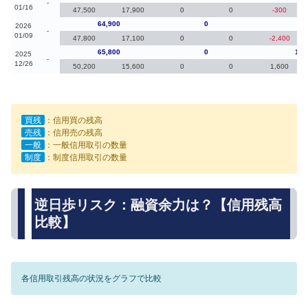
-
01/16
47,500
17,900
0
0
-300
64,900
0
-90
2026
-
01/09
47,800
17,100
0
0
-2,400
65,800
0
1,0
2025
-
12/26
50,200
15,600
0
0
1,600
買残
：信用買の残高
売残
：信用売の残高
一般
：一般信用取引の数量
制度
：制度信用取引の数量
逆日歩リスク：融資余力は？【信用残高
比較】
各信用取引残高の状況をグラフで比較