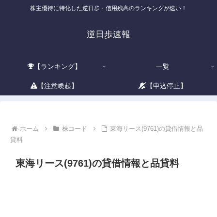
株主優待に特化した逆日歩・信用残高のランキングが速い！
逆日歩速報
【ランキング】
一覧
【注意喚起】
【申込停止】
ホーム
株コード
東海リース(9761)の貸借情報と品
貸料
東海リース(9761)の貸借情報と品貸料