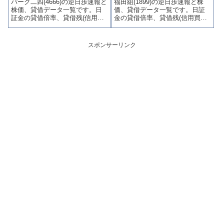
パーク二四(4666)の逆日歩速報と
福田組(1899)の逆日歩速報と株
やすくまとめて掲載していま
やすくまとめて掲載していま
株価、貸借データ一覧です。日
価、貸借データ一覧です。日証
す。
す。
証金の貸借倍率、貸借残(信用買
金の貸借倍率、貸借残(信用買
残、信用売残)、品貸料(逆日
残、信用売残)、品貸料(逆日
歩)、東証の週末残高、規制(注意
歩)、東証の週末残高、規制(注意
喚起・申込停止)など、空売り関
喚起・申込停止)など、空売り関
スポンサーリンク
連情報を集計し、図解でわかり
連情報を集計し、図解でわかり
やすくまとめて掲載していま
やすくまとめて掲載していま
す。
す。