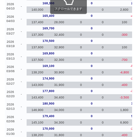
168,300
0
2,9
2026
-
04/10
スクロールできます
140,000
28,300
0
0
2,600
165,400
0
-4,3
2026
-
04/03
137,400
28,000
0
0
100
169,700
0
-80
2026
-
03/27
137,300
32,400
0
0
-300
170,500
0
70
2026
-
03/19
137,600
32,900
0
0
100
169,800
0
70
2026
-
03/13
137,500
32,300
0
0
-700
169,100
0
-5,8
2026
-
03/06
138,200
30,900
0
0
-4,800
174,900
0
-2,9
2026
-
02/27
143,000
31,900
0
0
-400
177,800
0
-3,1
2026
-
02/20
143,400
34,400
0
0
-3,500
180,900
0
1,5
2026
-
02/13
146,900
34,000
0
0
1,800
179,400
0
9,4
2026
-
02/06
145,100
34,300
0
0
6,900
170,000
0
-2,6
2026
-
01/30
138,200
31,800
0
0
-400