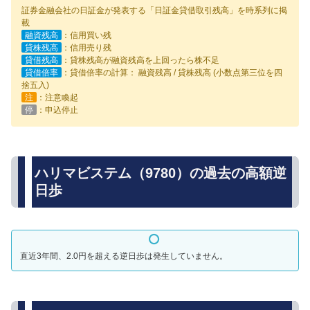
証券金融会社の日証金が発表する「日証金貸借取引残高」を時系列に掲
載
融資残高
：信用買い残
貸株残高
：信用売り残
貸借残高
：貸株残高が融資残高を上回ったら株不足
貸借倍率
：貸借倍率の計算： 融資残高 / 貸株残高 (小数点第三位を四
捨五入)
注
：注意喚起
停
：申込停止
ハリマビステム（9780）の過去の高額逆
日歩
直近3年間、2.0円を超える逆日歩は発生していません。