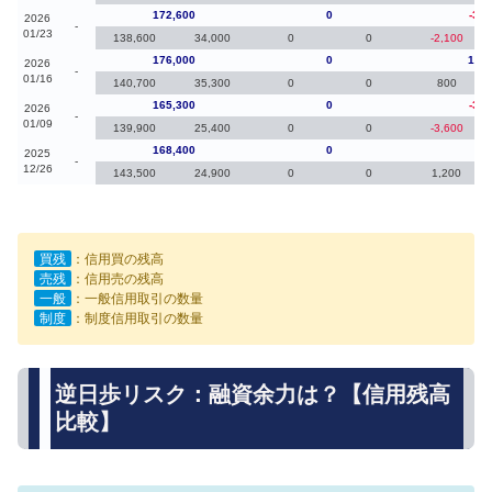
172,600
0
-3,4
2026
-
01/23
138,600
34,000
0
0
-2,100
176,000
0
10,7
2026
-
01/16
140,700
35,300
0
0
800
165,300
0
-3,1
2026
-
01/09
139,900
25,400
0
0
-3,600
168,400
0
40
2025
-
12/26
143,500
24,900
0
0
1,200
買残
：信用買の残高
売残
：信用売の残高
一般
：一般信用取引の数量
制度
：制度信用取引の数量
逆日歩リスク：融資余力は？【信用残高
比較】