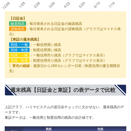
【日証金】
融資残高
：毎日発表される日証金の融資残高
貸株残高
：毎日発表される日証金の貸株残高（グラフではマイナス表
示）
【東証の週末残高】
買残・一般
：一般信用買い残高
買残・制度
：制度信用買い残高
売残・一般
：一般信用売り残高（グラフではマイナス表示）
売残・制度
：制度信用売り残高（グラフではマイナス表示）
│ 黄色の縦線
：最新日から180カレンダー日前（制度信用の建玉期限目
安）
週末残高【日証金と東証】の表データで比較
上記グラフ、ハリマビステムの逆日歩チェックに欠かせない、週末残高のデ
ータです。
東証データは、一般信用と制度信用の残高の合計値です。
買残
売残