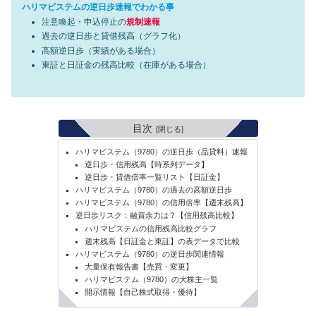
ハリマビステムの逆日歩速報でわかる事
注意喚起・申込停止の
規制速報
過去の逆日歩と貸借残高（グラフ化）
高額逆日歩（実績がある場合）
東証と日証金の残高比較（在庫がある場合）
目次
ハリマビステム（9780）の逆日歩（品貸料）速報
逆日歩・信用残高【時系列データ】
逆日歩・貸借倍率一覧リスト【日証金】
ハリマビステム（9780）の過去の高額逆日歩
ハリマビステム（9780）の信用倍率【週末残高】
逆日歩リスク：融資余力は？【信用残高比較】
ハリマビステムの信用残高比較グラフ
週末残高【日証金と東証】の表データで比較
ハリマビステム（9780）の逆日歩関連情報
大量保有報告書【売買・変更】
ハリマビステム（9780）の大株主一覧
開示情報【自己株式取得・優待】