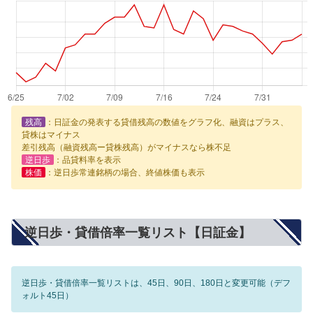
残高
：日証金の発表する貸借残高の数値をグラフ化、融資はプラス、
貸株はマイナス
差引残高（融資残高ー貸株残高）がマイナスなら株不足
逆日歩
：品貸料率を表示
株価
：逆日歩常連銘柄の場合、終値株価も表示
逆日歩・貸借倍率一覧リスト【日証金】
逆日歩・貸借倍率一覧リストは、45日、90日、180日と変更可能（デフ
ォルト45日）