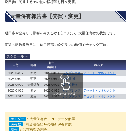
逆日歩に関連するその他の指標等も日々更新。
大量保有報告書【売買・変更】
逆日歩や空売りに影響を与えるかも知れない、大量保有者の状況です。
直近の報告義務日は、信用残高比較グラフの株価でチェック可能。
報告
日付
内容
ホルダー
義務日
2026/04/07
変更
2026/03/31
シンプレクス・アセット・マネジメント
2025/09/29
変更
2025/09/19
光通信 他
2025/06/09
大量保有
2025/06/02
横浜銀行 他
2025/04/22
変更
2025/04/15
シンプレクス・アセット・マネジメント
スクロールできます
2024/12/20
変更
2024/12/13
シンプレクス・アセット・マネジメント
ホルダー
：大量保有者、PDFデータ参照
保有数
：報告書提出時の最新保有株数
割合
：保有株数の割合