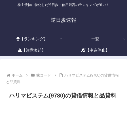
株主優待に特化した逆日歩・信用残高のランキングが速い！
逆日歩速報
【ランキング】
一覧
【注意喚起】
【申込停止】
ホーム
株コード
ハリマビステム(9780)の貸借情報
と品貸料
ハリマビステム(9780)の貸借情報と品貸料