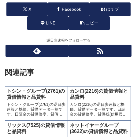
X
Facebook
はてブ
LINE
コピー
逆日歩速報をフォローする
関連記事
トシン・グループ(2761)の
カンロ(2216)の貸借情報と
貸借情報と品貸料
品貸料
トシン・グループ(2761)の逆日歩
カンロ(2216)の逆日歩速報と株
速報と株価、貸借データ一覧で
価、貸借データ一覧です。日証
す。日証金の貸借倍率、貸借残
金の貸借倍率、貸借残(信用買
(信用買残、信用売残)、品貸料
残、信用売残)、品貸料(逆日
(逆日歩)、東証の週末残高、規制
歩)、東証の週末残高、規制(注意
リックス(7525)の貸借情報
ネットイヤーグループ
(注意喚起・申込停止)など、空売
喚起・申込停止)など、空売り関
と品貸料
(3622)の貸借情報と品貸料
り関連情報を集計し、図解でわ
連情報を集計し、図解でわかり