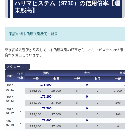
ハリマビステム（9780）の信用倍率【週
末残高】
東証の週末信用取引残高一覧表
東京証券取引所が発表している信用取引の残高から、ハリマビステムの信用
倍率を算出しています。
買残
売残
買残（
信用
日付
倍率
一般
制度
一般
制度
一般
173,500
0
1,4
2026
-
07/31
145,500
28,000
0
0
1,200
172,100
0
40
2026
-
07/24
144,300
27,800
0
0
100
171,700
0
30
2026
-
07/17
144,200
27,500
0
0
200
171,400
0
0
2026
-
07/10
144,000
27,400
0
0
0