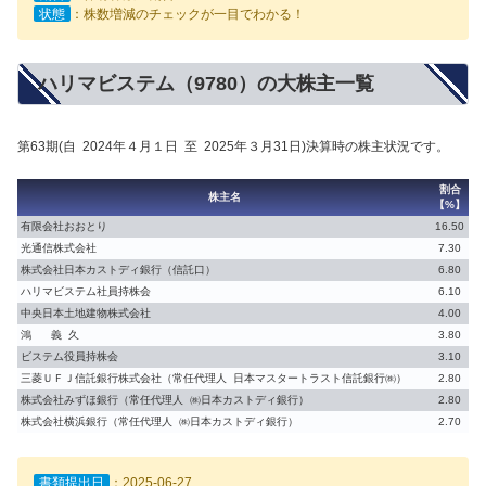
状態
：株数増減のチェックが一目でわかる！
ハリマビステム（9780）の大株主一覧
第63期(自 2024年４月１日 至 2025年３月31日)決算時の株主状況です。
割合
株主名
【%】
有限会社おおとり
16.50
光通信株式会社
7.30
株式会社日本カストディ銀行（信託口）
6.80
ハリマビステム社員持株会
6.10
中央日本土地建物株式会社
4.00
鴻 義 久
3.80
ビステム役員持株会
3.10
三菱ＵＦＪ信託銀行株式会社（常任代理人 日本マスタートラスト信託銀行㈱）
2.80
株式会社みずほ銀行（常任代理人 ㈱日本カストディ銀行）
2.80
株式会社横浜銀行（常任代理人 ㈱日本カストディ銀行）
2.70
書類提出日
：2025-06-27