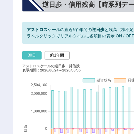
逆日歩・信用残高【時系列デ
アストロスケール
の直近約1年間の
逆日歩
と残高（株不足
ラベルクリックでリアルタイムに各項目の表示 ON / OF
30日
約1年間