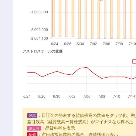
：日証金の発表する貸借残高の数値をグラフ化、融
残高
差引残高（融資残高ー貸株残高）がマイナスなら株不足
：品貸料率を表示
逆日歩
：逆日歩常連銘柄の場合、終値株価も表示
株価