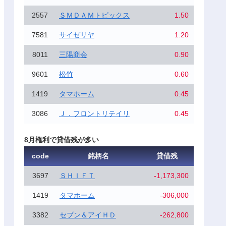
2557
ＳＭＤＡＭトピックス
1.50
7581
サイゼリヤ
1.20
8011
三陽商会
0.90
9601
松竹
0.60
1419
タマホーム
0.45
3086
Ｊ．フロントリテイリ
0.45
8月権利で貸借残が多い
code
銘柄名
貸借残
3697
ＳＨＩＦＴ
-1,173,300
1419
タマホーム
-306,000
3382
セブン＆アイＨＤ
-262,800