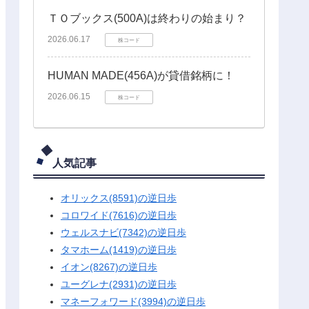
ＴＯブックス(500A)は終わりの始まり？
2026.06.17
株コード
HUMAN MADE(456A)が貸借銘柄に！
2026.06.15
株コード
人気記事
オリックス(8591)の逆日歩
コロワイド(7616)の逆日歩
ウェルスナビ(7342)の逆日歩
タマホーム(1419)の逆日歩
イオン(8267)の逆日歩
ユーグレナ(2931)の逆日歩
マネーフォワード(3994)の逆日歩