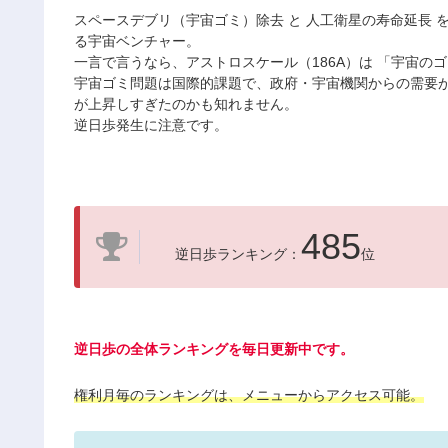
スペースデブリ（宇宙ゴミ）除去 と 人工衛星の寿命延長 を中心と
る宇宙ベンチャー。
一言で言うなら、アストロスケール（186A）は 「宇宙の
宇宙ゴミ問題は国際的課題で、政府・宇宙機関からの需要
が上昇しすぎたのかも知れません。
逆日歩発生に注意です。
485
逆日歩ランキング：
位
逆日歩の全体ランキングを毎日更新中です。
権利月毎のランキングは、メニューからアクセス可能。