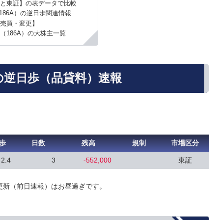
と東証】の表データで比較
186A）の逆日歩関連情報
売買・変更】
（186A）の大株主一覧
の逆日歩（品貸料）速報
歩
日数
残高
規制
市場区分
2.4
3
-552,000
東証
更新（前日速報）はお昼過ぎです。