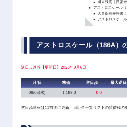
週末残高【日証金
アストロスケール（
大量保有報告書【
アストロスケール
アストロスケール（186A）
逆日歩速報【更新日】2026年8月6日
月/日
株価
逆日歩
最大逆日
08/05(水)
1,189.0
0.0
逆日歩速報は11前後に更新、日証金一覧リストの貸借残の