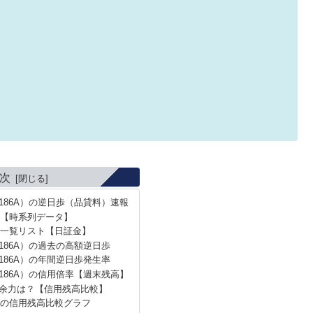
次
186A）の逆日歩（品貸料）速報
【時系列データ】
一覧リスト【日証金】
186A）の過去の高額逆日歩
186A）の年間逆日歩発生率
186A）の信用倍率【週末残高】
余力は？【信用残高比較】
の信用残高比較グラフ