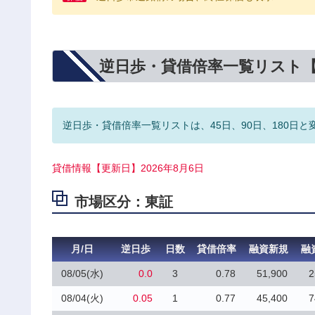
逆日歩・貸借倍率一覧リスト
逆日歩・貸借倍率一覧リストは、45日、90日、180日と
貸借情報【更新日】2026年8月6日
市場区分：東証
月/日
逆日歩
日数
貸借倍率
融資新規
融
08/05(水)
0.0
3
0.78
51,900
2
08/04(火)
0.05
1
0.77
45,400
7