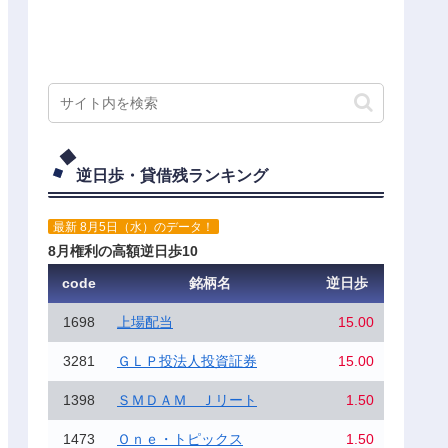
逆日歩・貸借残ランキング
最新 8月5日（水）のデータ！
8月権利の高額逆日歩10
code
銘柄名
逆日歩
1698
上場配当
15.00
3281
ＧＬＰ投法人投資証券
15.00
1398
ＳＭＤＡＭ Ｊリート
1.50
1473
Ｏｎｅ・トピックス
1.50