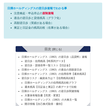
日揮ホールディングスの逆日歩速報でわかる事
注意喚起・申込停止の
規制速報
過去の逆日歩と貸借残高（グラフ化）
高額逆日歩（実績がある場合）
東証と日証金の残高比較（在庫がある場合）
目次
日揮ホールディングス（1963）の逆日歩（品貸料）速報
逆日歩・信用残高【時系列データ】
逆日歩・貸借倍率一覧リスト【日証金】
日揮ホールディングス（1963）の過去の高額逆日歩
日揮ホールディングス（1963）の信用倍率【週末残高】
逆日歩リスク：融資余力は？【信用残高比較】
日揮ホールディングスの信用残高比較グラフ
週末残高【日証金と東証】の表データで比較
日揮ホールディングス（1963）の逆日歩関連情報
大量保有報告書【売買・変更】
日揮ホールディングス（1963）の大株主一覧
開示情報【自己株式取得・優待】