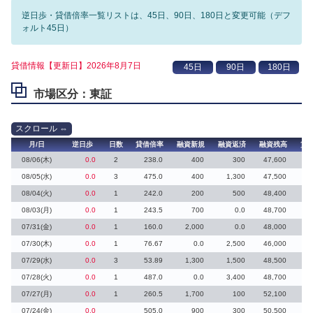
逆日歩・貸借倍率一覧リストは、45日、90日、180日と変更可能（デフ
ォルト45日）
貸借情報【更新日】2026年8月7日
市場区分：東証
月/日
逆日歩
日数
貸借倍率
融資新規
融資返済
融資残高
貸
08/06(木)
0.0
2
238.0
400
300
47,600
08/05(水)
0.0
3
475.0
400
1,300
47,500
08/04(火)
0.0
1
242.0
200
500
48,400
08/03(月)
0.0
1
243.5
700
0.0
48,700
07/31(金)
0.0
1
160.0
2,000
0.0
48,000
07/30(木)
0.0
1
76.67
0.0
2,500
46,000
07/29(水)
0.0
3
53.89
1,300
1,500
48,500
07/28(火)
0.0
1
487.0
0.0
3,400
48,700
07/27(月)
0.0
1
260.5
1,700
100
52,100
07/24(金)
0.0
505.0
900
300
50,500