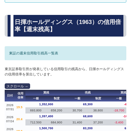
日揮ホールディングス（1963）の信用倍
率【週末残高】
東証の週末信用取引残高一覧表
東京証券取引所が発表している信用取引の残高から、日揮ホールディングス
の信用倍率を算出しています。
買残
売残
買残（
信用
日付
倍率
一般
制度
一般
制度
一般
1,352,000
69,300
-45,
2026
19.5
07/31
693,800
658,200
30,700
38,600
-18,700
1,397,400
68,600
-103,
2026
20.4
07/24
712,500
684,900
31,400
37,200
-3,400
1,500,700
83,200
69,1
2026