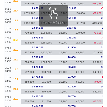
29.8
04/24
905,600
1,789,800
12,900
77,700
-165,600
2,658,400
124,000
-99,
2026
21.4
04/17
1,071,200
1,587,200
17,200
106,800
-87,900
2,758,200
159,700
724,
2026
17.3
04/10
スクロールできます
1,159,100
1,599,100
18,000
141,700
419,600
2,034,200
156,400
62,4
2026
13.0
04/03
739,500
1,294,700
25,500
130,900
-73,100
1,971,800
231,100
-326,
2026
8.53
03/27
812,600
1,159,200
69,000
162,100
-65,200
2,298,300
81,500
517,
2026
28.2
03/19
877,800
1,420,500
19,300
62,200
101,500
1,780,800
76,800
157,
2026
23.2
03/13
776,300
1,004,500
18,200
58,600
83,400
1,623,600
83,400
153,
2026
19.5
03/06
692,900
930,700
20,100
63,300
34,300
1,470,500
91,000
-58,
2026
16.2
02/27
658,600
811,900
22,100
68,900
-3,900
1,529,000
71,400
108,
2026
21.4
02/20
662,500
866,500
20,400
51,000
53,900
1,420,300
68,700
5,6
2026
20.7
02/13
608,600
811,700
23,200
45,500
-12,500
1,414,700
69,700
-9,3
2026