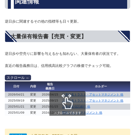
関連情報
逆日歩に関連するその他の指標等も日々更新。
大量保有報告書【売買・変更】
逆日歩や空売りに影響を与えるかも知れない、大量保有者の状況です。
直近の報告義務日は、信用残高比較グラフの株価でチェック可能。
報告
日付
内容
ホルダー
義務日
2026/04/21
変更
2026/04/15
三井住友トラスト・アセットマネジメント 他
2025/09/19
変更
2025/09/15
三井住友トラスト・アセットマネジメント 他
2025/01/21
変更
2025/01/15
三井住友信託銀行 他
2025/01/09
変更
2024/12/31
野村アセットマネジメント 他
スクロールできます