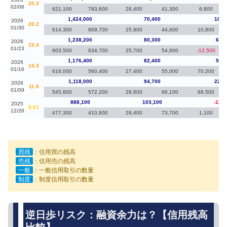
20.3
02/06
621,100
793,600
28,400
41,300
6,800
1,424,000
70,400
185,
2026
20.2
01/30
614,300
809,700
25,800
44,600
10,800
1,238,200
80,300
61,8
2026
15.4
01/23
603,500
634,700
25,700
54,600
-12,500
1,176,400
82,400
58,4
2026
14.3
01/16
616,000
560,400
27,400
55,000
70,200
1,118,000
94,700
229,
2026
11.8
01/09
545,800
572,200
28,600
66,100
68,500
888,100
103,100
-111,
2025
8.61
12/26
477,300
410,800
29,400
73,700
1,100
買残
：信用買の残高
売残
：信用売の残高
一般
：一般信用取引の数量
制度
：制度信用取引の数量
逆日歩リスク：融資余力は？【信用残高