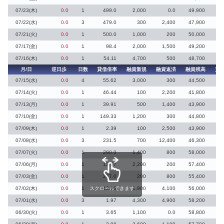
07/23(木)
0.0
1
499.0
2,000
0.0
49,900
07/22(水)
0.0
3
479.0
300
2,400
47,900
07/21(火)
0.0
1
500.0
1,000
200
50,000
07/17(金)
0.0
1
98.4
2,000
1,500
49,200
07/16(木)
0.0
1
54.11
4,700
500
48,700
月/日
逆日歩
日数
貸借倍率
融資新規
融資返済
融資残高
貸
07/15(水)
0.0
4
55.62
3,000
300
44,500
07/14(火)
0.0
1
46.44
100
2,200
41,800
07/13(月)
0.0
1
39.91
500
1,400
43,900
07/10(金)
0.0
1
149.33
1,200
300
44,800
07/09(木)
0.0
1
2.39
100
2,500
43,900
18
07/08(水)
0.0
3
231.5
700
12,400
46,300
07/07(火)
0.0
1
290.0
1,400
800
58,000
07/06(月)
0.0
1
13.67
2,200
200
57,400
4
07/03(金)
0.0
1
277.0
200
800
55,400
07/02(木)
0.0
1
スクロールできます
43.08
1,900
4,100
56,000
07/01(水)
0.0
3
1.97
4,300
4,900
58,200
13
06/30(火)
0.0
1
3.65
1,100
0.0
58,800
1