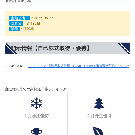
株式会社みずほ銀行
書類提出日
：2025-06-27
決算日
：3月31日
業種
：建設業
開示情報【自己株式取得・優待】
2023/09/06
コミットメント型自己株式取得（FCSR）における事後調整完了のお知らせ
直近権利月での高額逆日歩ランキング
１月株主優待
２月株主優待