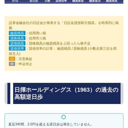
月/日
逆日歩
日数
貸借倍率
融資新規
融資返済
融資残高
貸
証券金融会社の日証金が発表する「日証金貸借取引残高」を時系列に掲
載
融資残高
：信用買い残
貸株残高
：信用売り残
貸借残高
：貸株残高が融資残高を上回ったら株不足
貸借倍率
：貸借倍率の計算： 融資残高 / 貸株残高 (小数点第三位を四
捨五入)
注
：注意喚起
停
：申込停止
日揮ホールディングス（1963）の過去の
高額逆日歩
直近3年間、2.0円を超える逆日歩は発生していません。