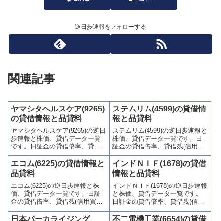
逆日歩速報をフォローする
関連記事
ヤマシタヘルスケア(9265)
ステムリム(4599)の貸借情
の貸借情報と品貸料
報と品貸料
ヤマシタヘルスケア(9265)の逆日
ステムリム(4599)の逆日歩速報と
歩速報と株価、貸借データ一覧
株価、貸借データ一覧です。日
です。日証金の貸借倍率、貸借
証金の貸借倍率、貸借残(信用買
残(信用買残、信用売残)、品貸料
残、信用売残)、品貸料(逆日
(逆日歩)、東証の週末残高、規制
歩)、東証の週末残高、規制(注意
エコム(6225)の貸借情報と
インドＮＩＦ(1678)の貸借
(注意喚起・申込停止)など、空売
喚起・申込停止)など、空売り関
品貸料
情報と品貸料
り関連情報を集計し、図解でわ
連情報を集計し、図解でわかり
エコム(6225)の逆日歩速報と株
インドＮＩＦ(1678)の逆日歩速報
かりやすくまとめて掲載してい
やすくまとめて掲載していま
価、貸借データ一覧です。日証
と株価、貸借データ一覧です。
ます。
す。
金の貸借倍率、貸借残(信用買
日証金の貸借倍率、貸借残(信用
残、信用売残)、品貸料(逆日
買残、信用売残)、品貸料(逆日
歩)、東証の週末残高、規制(注意
歩)、東証の週末残高、規制(注意
日本パーカライジング
不二電機工業(6654)の貸借