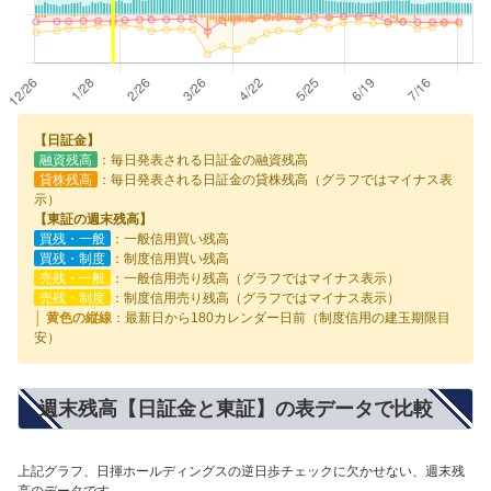
【日証金】
融資残高
：毎日発表される日証金の融資残高
貸株残高
：毎日発表される日証金の貸株残高（グラフではマイナス表
示）
【東証の週末残高】
買残・一般
：一般信用買い残高
買残・制度
：制度信用買い残高
売残・一般
：一般信用売り残高（グラフではマイナス表示）
売残・制度
：制度信用売り残高（グラフではマイナス表示）
│ 黄色の縦線
：最新日から180カレンダー日前（制度信用の建玉期限目
安）
週末残高【日証金と東証】の表データで比較
上記グラフ、日揮ホールディングスの逆日歩チェックに欠かせない、週末残