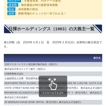
ホルダー
：大量保有者、PDFデータ参照
保有数
：報告書提出時の最新保有株数
割合
：保有株数の割合
状態
：株数増減のチェックが一目でわかる！
日揮ホールディングス（1963）の大株主一覧
第129期（自 2024年４月１日 至 2025年３月31日）決算時の株主状況で
す。
株主名
日本マスタートラスト信託銀行株式会社（信託口）
株式会社日本カストディ銀行（信託口）
日揮商事株式会社
公益財団法人日揮・実吉奨学会基本財産口
NORTHERN TRUST GLOBAL SERVICES SE, LUXEMBOURG RE LUDU RE: UCITS C
STATE STREET BANK AND TRUST COMPANY 505001 (常任代理人 株式会社みずほ銀行)
BNYMSANV AS AGENT/CLIENTS LUX UCITS NON TREATY １ (常任代理人 株式会社三菱U
スクロールできます
株式会社三井住友銀行
JP MORGAN CHASE BANK 385781 (常任代理人 株式会社みずほ銀行)