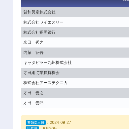
賀和興産株式会社
株式会社ワイエスリー
株式会社福岡銀行
米田 秀之
内藤 征吾
キャタピラー九州株式会社
才田組従業員持株会
株式会社アーステクニカ
才田 善之
才田 善郎
：2024-09-27
書類提出日
：6月30日
決算日