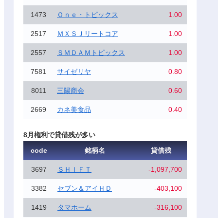
1473
Ｏｎｅ・トピックス
1.00
2517
ＭＸＳＪリートコア
1.00
2557
ＳＭＤＡＭトピックス
1.00
7581
サイゼリヤ
0.80
8011
三陽商会
0.60
2669
カネ美食品
0.40
8月権利で貸借残が多い
code
銘柄名
貸借残
3697
ＳＨＩＦＴ
-1,097,700
3382
セブン＆アイＨＤ
-403,100
1419
タマホーム
-316,100