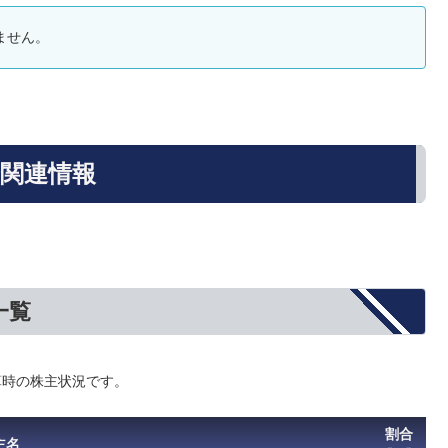
ません。
歩関連情報
一覧
決算時の株主状況です。
割合
主名