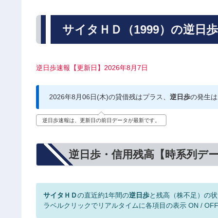
サイタＨＤ（1999）の逆日
逆日歩速報【更新日】2026年8月7日
2026年8月06日(木)の貸借残はプラス、
逆日歩
の発生は
逆日歩速報は、更新日の前日データが最新です。
逆日歩・信用残高【時系列デ
サイタＨＤ
の直近約1年間の
逆日歩
と残高（株不足）の状
ラベルクリックでリアルタイムに各項目の表示 ON / OF