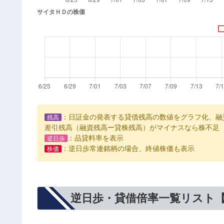
：日証金の発表する貸借残高の数値をグラフ化、融
残高
差引残高（融資残高ー貸株残高）がマイナスなら株不足
：品貸料率を表示
逆日歩
：逆日歩常連銘柄の場合、終値株価も表示
株価
逆日歩・貸借倍率一覧リスト