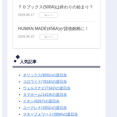
ＴＯブックス(500A)は終わりの始まり？
2026.06.17
株コード
HUMAN MADE(456A)が貸借銘柄に！
2026.06.15
株コード
人気記事
オリックス(8591)の逆日歩
コロワイド(7616)の逆日歩
ウェルスナビ(7342)の逆日歩
タマホーム(1419)の逆日歩
イオン(8267)の逆日歩
ユーグレナ(2931)の逆日歩
マネーフォワード(3994)の逆日歩