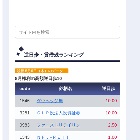
逆日歩・貸借残ランキング
最新 8月6日（木）のデータ！
8月権利の高額逆日歩10
code
銘柄名
逆日歩
1546
ダウヘッジ無
10.00
3281
ＧＬＰ投法人投資証券
10.00
9983
ファーストリテイリン
2.50
1343
ＮＦＪ−ＲＥＩＴ
1.00