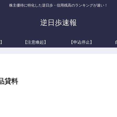
株主優待に特化した逆日歩・信用残高のランキングが速い！
逆日歩速報
】
【注意喚起】
【申込停止】
と品貸料