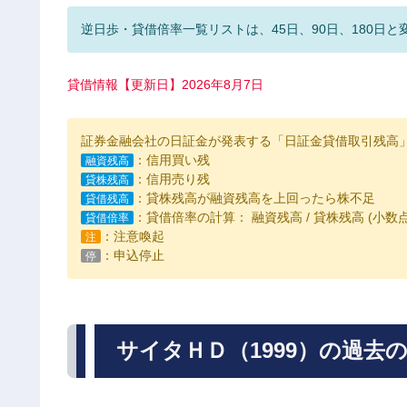
逆日歩・貸借倍率一覧リストは、45日、90日、180日と
貸借情報【更新日】2026年8月7日
証券金融会社の日証金が発表する「日証金貸借取引残高
：信用買い残
融資残高
：信用売り残
貸株残高
：貸株残高が融資残高を上回ったら株不足
貸借残高
：貸借倍率の計算： 融資残高 / 貸株残高 (小
貸借倍率
：注意喚起
注
：申込停止
停
サイタＨＤ（1999）の過去