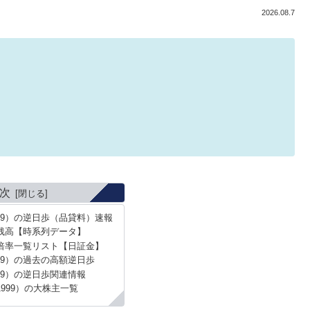
2026.08.7
次
99）の逆日歩（品貸料）速報
残高【時系列データ】
倍率一覧リスト【日証金】
99）の過去の高額逆日歩
99）の逆日歩関連情報
999）の大株主一覧