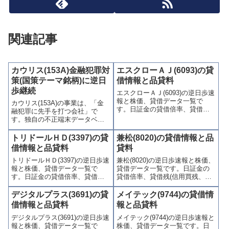
関連記事
カウリス(153A)金融犯罪対
エスクローＡＪ(6093)の貸
策(国策テーマ銘柄)に逆日
借情報と品貸料
歩継続
エスクローＡＪ(6093)の逆日歩速
報と株価、貸借データ一覧で
カウリス(153A)の事業は、「金
す。日証金の貸借倍率、貸借残
融犯罪に先手を打つ会社」で
(信用買残、信用売残)、品貸料
す。独自の不正端末データベー
(逆日歩)、東証の週末残高、規制
スを持つ、 SaaS型で高収益のは
(注意喚起・申込停止)など、空売
ずだったのに・・・2025年後半
トリドールＨＤ(3397)の貸
兼松(8020)の貸借情報と品
り関連情報を集計し、図解でわ
からの株価の下げ、2026年は横
借情報と品貸料
貸料
かりやすくまとめて掲載してい
ばいです。遂に逆日歩常連銘
ます。
トリドールＨＤ(3397)の逆日歩速
兼松(8020)の逆日歩速報と株価、
柄、注意喚起や申込停止の規
報と株価、貸借データ一覧で
貸借データ一覧です。日証金の
制...
す。日証金の貸借倍率、貸借残
貸借倍率、貸借残(信用買残、信
(信用買残、信用売残)、品貸料
用売残)、品貸料(逆日歩)、東証
(逆日歩)、東証の週末残高、規制
の週末残高、規制(注意喚起・申
デジタルプラス(3691)の貸
メイテック(9744)の貸借情
(注意喚起・申込停止)など、空売
込停止)など、空売り関連情報を
借情報と品貸料
報と品貸料
り関連情報を集計し、図解でわ
集計し、図解でわかりやすくま
デジタルプラス(3691)の逆日歩速
メイテック(9744)の逆日歩速報と
かりやすくまとめて掲載してい
とめて掲載しています。
報と株価、貸借データ一覧で
株価、貸借データ一覧です。日
ます。