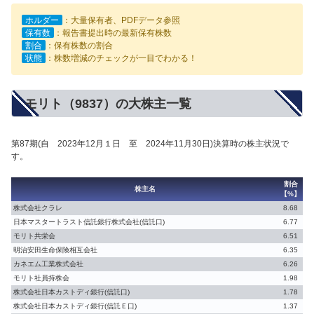
ホルダー
：大量保有者、PDFデータ参照
保有数
：報告書提出時の最新保有株数
割合
：保有株数の割合
状態
：株数増減のチェックが一目でわかる！
モリト（9837）の大株主一覧
第87期(自 2023年12月１日 至 2024年11月30日)決算時の株主状況で
す。
割合
株主名
【%】
株式会社クラレ
8.68
日本マスタートラスト信託銀行株式会社(信託口)
6.77
モリト共栄会
6.51
明治安田生命保険相互会社
6.35
カネエム工業株式会社
6.26
モリト社員持株会
1.98
株式会社日本カストディ銀行(信託口)
1.78
株式会社日本カストディ銀行(信託Ｅ口)
1.37