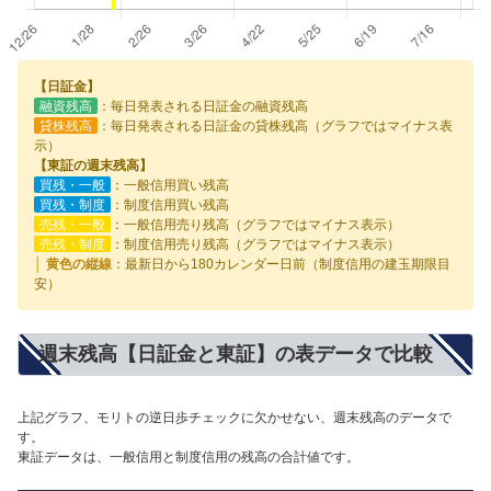
【日証金】
融資残高
：毎日発表される日証金の融資残高
貸株残高
：毎日発表される日証金の貸株残高（グラフではマイナス表
示）
【東証の週末残高】
買残・一般
：一般信用買い残高
買残・制度
：制度信用買い残高
売残・一般
：一般信用売り残高（グラフではマイナス表示）
売残・制度
：制度信用売り残高（グラフではマイナス表示）
│ 黄色の縦線
：最新日から180カレンダー日前（制度信用の建玉期限目
安）
週末残高【日証金と東証】の表データで比較
上記グラフ、モリトの逆日歩チェックに欠かせない、週末残高のデータで
す。
東証データは、一般信用と制度信用の残高の合計値です。