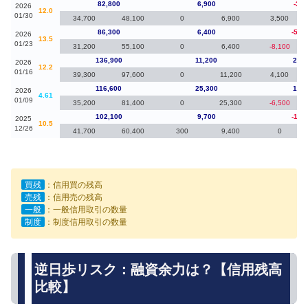
82,800
6,900
-3,5
2026
12.0
01/30
34,700
48,100
0
6,900
3,500
86,300
6,400
-50,
2026
13.5
01/23
31,200
55,100
0
6,400
-8,100
136,900
11,200
20,3
2026
12.2
01/16
39,300
97,600
0
11,200
4,100
116,600
25,300
14,5
2026
4.61
01/09
35,200
81,400
0
25,300
-6,500
102,100
9,700
-16,
2025
10.5
12/26
41,700
60,400
300
9,400
0
買残
：信用買の残高
売残
：信用売の残高
一般
：一般信用取引の数量
制度
：制度信用取引の数量
逆日歩リスク：融資余力は？【信用残高
比較】