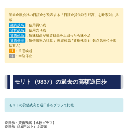
証券金融会社の日証金が発表する「日証金貸借取引残高」を時系列に掲
載
融資残高
：信用買い残
貸株残高
：信用売り残
貸借残高
：貸株残高が融資残高を上回ったら株不足
貸借倍率
：貸借倍率の計算： 融資残高 / 貸株残高 (小数点第三位を四
捨五入)
注
：注意喚起
停
：申込停止
モリト（9837）の過去の高額逆日歩
モリトの貸借残高と逆日歩をグラフで比較