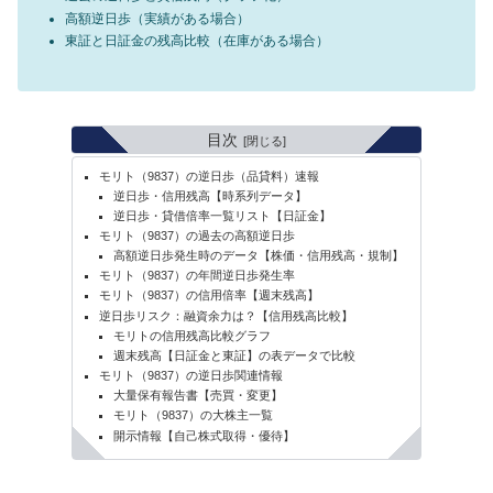
高額逆日歩（実績がある場合）
東証と日証金の残高比較（在庫がある場合）
目次
モリト（9837）の逆日歩（品貸料）速報
逆日歩・信用残高【時系列データ】
逆日歩・貸借倍率一覧リスト【日証金】
モリト（9837）の過去の高額逆日歩
高額逆日歩発生時のデータ【株価・信用残高・規制】
モリト（9837）の年間逆日歩発生率
モリト（9837）の信用倍率【週末残高】
逆日歩リスク：融資余力は？【信用残高比較】
モリトの信用残高比較グラフ
週末残高【日証金と東証】の表データで比較
モリト（9837）の逆日歩関連情報
大量保有報告書【売買・変更】
モリト（9837）の大株主一覧
開示情報【自己株式取得・優待】