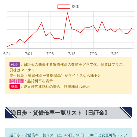
残高
：日証金の発表する貸借残高の数値をグラフ化、融資はプラス、
貸株はマイナス
差引残高（融資残高ー貸株残高）がマイナスなら株不足
逆日歩
：品貸料率を表示
株価
：逆日歩常連銘柄の場合、終値株価も表示
逆日歩・貸借倍率一覧リスト【日証金】
逆日歩・貸借倍率一覧リストは、45日、90日、180日と変更可能（デフ