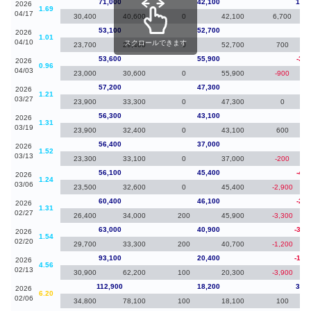
71,000
42,100
17,9
2026
1.69
04/17
30,400
40,600
0
42,100
6,700
53,100
52,700
-50
2026
1.01
04/10
スクロールできます
23,700
29,400
0
52,700
700
53,600
55,900
-3,6
2026
0.96
04/03
23,000
30,600
0
55,900
-900
57,200
47,300
90
2026
1.21
03/27
23,900
33,300
0
47,300
0
56,300
43,100
-10
2026
1.31
03/19
23,900
32,400
0
43,100
600
56,400
37,000
30
2026
1.52
03/13
23,300
33,100
0
37,000
-200
56,100
45,400
-4,3
2026
1.24
03/06
23,500
32,600
0
45,400
-2,900
60,400
46,100
-2,6
2026
1.31
02/27
26,400
34,000
200
45,900
-3,300
63,000
40,900
-30,
2026
1.54
02/20
29,700
33,300
200
40,700
-1,200
93,100
20,400
-19,
2026
4.56
02/13
30,900
62,200
100
20,300
-3,900
112,900
18,200
30,1
2026
6.20
02/06
34,800
78,100
100
18,100
100