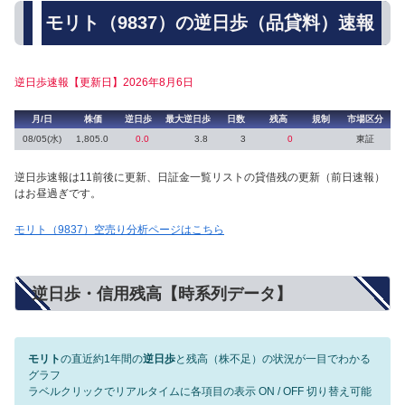
モリト（9837）の逆日歩（品貸料）速報
逆日歩速報【更新日】2026年8月6日
月/日
株価
逆日歩
最大逆日歩
日数
残高
規制
市場区分
08/05(水)
1,805.0
0.0
3.8
3
0
東証
逆日歩速報は11前後に更新、日証金一覧リストの貸借残の更新（前日速報）
はお昼過ぎです。
モリト（9837）空売り分析ページはこちら
逆日歩・信用残高【時系列データ】
モリト
の直近約1年間の
逆日歩
と残高（株不足）の状況が一目でわかる
グラフ
ラベルクリックでリアルタイムに各項目の表示 ON / OFF 切り替え可能