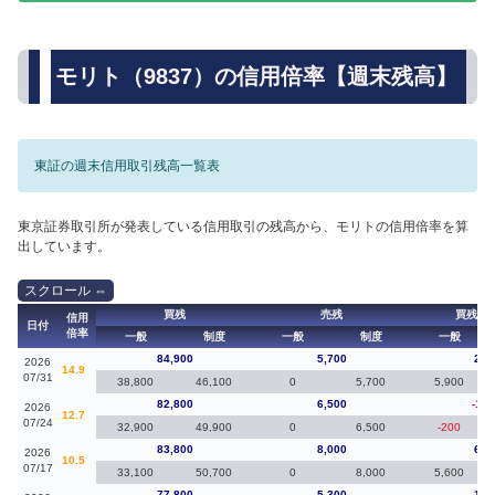
モリト（9837）の信用倍率【週末残高】
東証の週末信用取引残高一覧表
東京証券取引所が発表している信用取引の残高から、モリトの信用倍率を算
出しています。
買残
売残
買残（
信用
日付
倍率
一般
制度
一般
制度
一般
84,900
5,700
2,1
2026
14.9
07/31
38,800
46,100
0
5,700
5,900
82,800
6,500
-1,0
2026
12.7
07/24
32,900
49,900
0
6,500
-200
83,800
8,000
6,0
2026
10.5
07/17
33,100
50,700
0
8,000
5,600
77,800
5,300
1,9