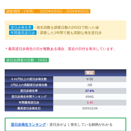
調査期間（1年間）：2025年8月6日～2026年8月5日
逆日歩発生率
：発生回数を調査日数の243日で割った値
年間最高逆日歩
：調査した1年間で最も高額な発生逆日歩
＊最高逆日歩発生の日が複数ある場合、直近の日付を表示しています。
逆日歩調査の日数：243日
東証
0.01円以上の逆日歩発生数
67回
1円以上の高額逆日歩発生数
2回
逆日歩発生率
27.6%
逆日歩発生年間ランキング
659位
年間最高逆日歩
3.45
最高逆日歩発生日
2025/11/26
逆日歩発生ランキング
：逆日歩がよく発生している銘柄がわかる