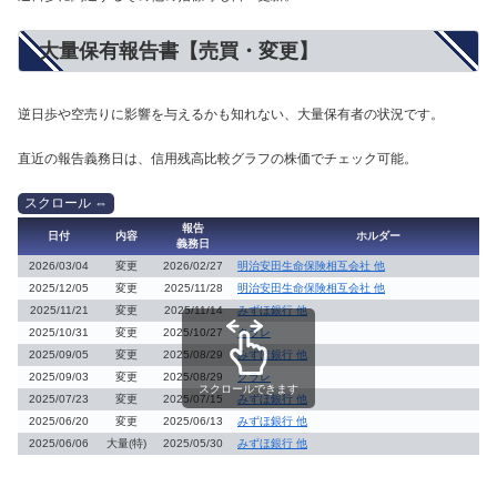
大量保有報告書【売買・変更】
逆日歩や空売りに影響を与えるかも知れない、大量保有者の状況です。
直近の報告義務日は、信用残高比較グラフの株価でチェック可能。
報告
日付
内容
ホルダー
義務日
2026/03/04
変更
2026/02/27
明治安田生命保険相互会社 他
2025/12/05
変更
2025/11/28
明治安田生命保険相互会社 他
2025/11/21
変更
2025/11/14
みずほ銀行 他
2025/10/31
変更
2025/10/27
クラレ
2025/09/05
変更
2025/08/29
みずほ銀行 他
2025/09/03
変更
2025/08/29
クラレ
スクロールできます
2025/07/23
変更
2025/07/15
みずほ銀行 他
2025/06/20
変更
2025/06/13
みずほ銀行 他
2025/06/06
大量(特)
2025/05/30
みずほ銀行 他