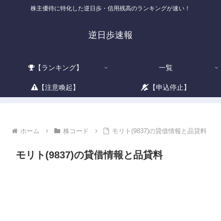
株主優待に特化した逆日歩・信用残高のランキングが速い！
逆日歩速報
【ランキング】
一覧
【注意喚起】
【申込停止】
ホーム
株コード
モリト(9837)の貸借情報と品貸料
モリト(9837)の貸借情報と品貸料