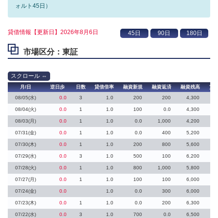
ォルト45日）
貸借情報【更新日】2026年8月6日
市場区分：東証
月/日
逆日歩
日数
貸借倍率
融資新規
融資返済
融資残高
貸
08/05(水)
0.0
3
1.0
200
200
4,300
08/04(火)
0.0
1
1.0
100
0.0
4,300
08/03(月)
0.0
1
1.0
0.0
1,000
4,200
07/31(金)
0.0
1
1.0
0.0
400
5,200
07/30(木)
0.0
1
1.0
200
800
5,600
07/29(水)
0.0
3
1.0
500
100
6,200
07/28(火)
0.0
1
1.0
800
1,000
5,800
07/27(月)
0.0
1
1.0
100
100
6,000
07/24(金)
0.0
1.0
0.0
300
6,000
07/23(木)
0.0
1
1.0
0.0
200
6,300
07/22(水)
0.0
3
1.0
700
0.0
6,500