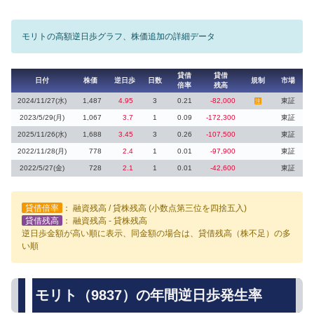
モリトの高額逆日歩グラフ、株価追加の詳細データ
貸借
貸借
日付
株価
逆日歩
日数
規制
市場
倍率
残高
2024/11/27(水)
1,487
4.95
3
0.21
-82,000
東証
注
2023/5/29(月)
1,067
3.7
1
0.09
-172,300
東証
2025/11/26(水)
1,688
3.45
3
0.26
-107,500
東証
2022/11/28(月)
778
2.4
1
0.01
-97,900
東証
2022/5/27(金)
728
2.1
1
0.01
-42,600
東証
貸借倍率
： 融資残高 / 貸株残高 (小数点第三位を四捨五入)
貸借残高
： 融資残高 - 貸株残高
逆日歩金額が高い順に表示、同金額の場合は、貸借残高（株不足）の多
い順
モリト（9837）の年間逆日歩発生率