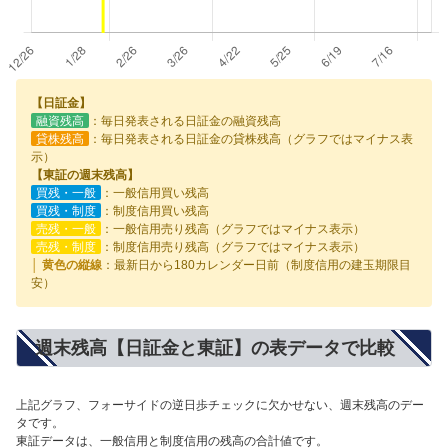
【日証金】
融資残高
：毎日発表される日証金の融資残高
貸株残高
：毎日発表される日証金の貸株残高（グラフではマイナス表
示）
【東証の週末残高】
買残・一般
：一般信用買い残高
買残・制度
：制度信用買い残高
売残・一般
：一般信用売り残高（グラフではマイナス表示）
売残・制度
：制度信用売り残高（グラフではマイナス表示）
│ 黄色の縦線
：最新日から180カレンダー日前（制度信用の建玉期限目
安）
週末残高【日証金と東証】の表データで比較
上記グラフ、フォーサイドの逆日歩チェックに欠かせない、週末残高のデー
タです。
東証データは、一般信用と制度信用の残高の合計値です。