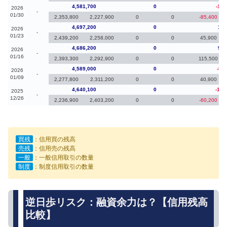
4,581,700
0
-115
2026
-
01/30
2,353,800
2,227,900
0
0
-85,400
4,697,200
0
11,
2026
-
01/23
2,439,200
2,258,000
0
0
45,900
4,686,200
0
97,
2026
-
01/16
2,393,300
2,292,900
0
0
115,500
4,589,000
0
-51
2026
-
01/09
2,277,800
2,311,200
0
0
40,900
4,640,100
0
-182
2025
-
12/26
2,236,900
2,403,200
0
0
-60,200
買残
：信用買の残高
売残
：信用売の残高
一般
：一般信用取引の数量
制度
：制度信用取引の数量
逆日歩リスク：融資余力は？【信用残高
比較】