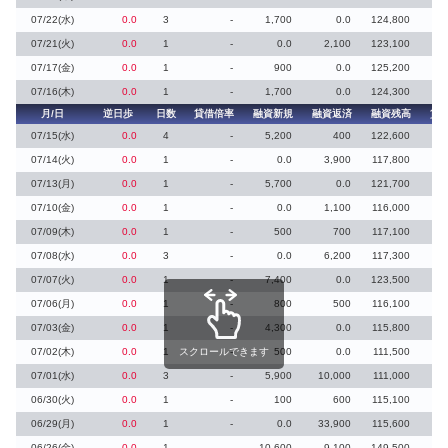
07/22(水)
0.0
3
-
1,700
0.0
124,800
07/21(火)
0.0
1
-
0.0
2,100
123,100
07/17(金)
0.0
1
-
900
0.0
125,200
07/16(木)
0.0
1
-
1,700
0.0
124,300
月/日
逆日歩
日数
貸借倍率
融資新規
融資返済
融資残高
貸
07/15(水)
0.0
4
-
5,200
400
122,600
07/14(火)
0.0
1
-
0.0
3,900
117,800
07/13(月)
0.0
1
-
5,700
0.0
121,700
07/10(金)
0.0
1
-
0.0
1,100
116,000
07/09(木)
0.0
1
-
500
700
117,100
07/08(水)
0.0
3
-
0.0
6,200
117,300
07/07(火)
0.0
1
-
7,400
0.0
123,500
07/06(月)
0.0
1
-
800
500
116,100
07/03(金)
0.0
1
-
4,300
0.0
115,800
07/02(木)
0.0
1
スクロールできます
-
500
0.0
111,500
07/01(水)
0.0
3
-
5,900
10,000
111,000
06/30(火)
0.0
1
-
100
600
115,100
06/29(月)
0.0
1
-
0.0
33,900
115,600
06/26(金)
0.0
1
-
10,600
9,100
149,500