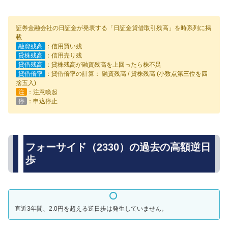
証券金融会社の日証金が発表する「日証金貸借取引残高」を時系列に掲
載
融資残高
：信用買い残
貸株残高
：信用売り残
貸借残高
：貸株残高が融資残高を上回ったら株不足
貸借倍率
：貸借倍率の計算： 融資残高 / 貸株残高 (小数点第三位を四
捨五入)
注
：注意喚起
停
：申込停止
フォーサイド（2330）の過去の高額逆日
歩
直近3年間、2.0円を超える逆日歩は発生していません。