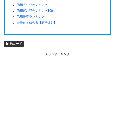
信用売り残ランキング
信用買い残ランキング100
信用倍率ランキング
大量保有報告書【開示速報】
株コード
スポンサーリンク