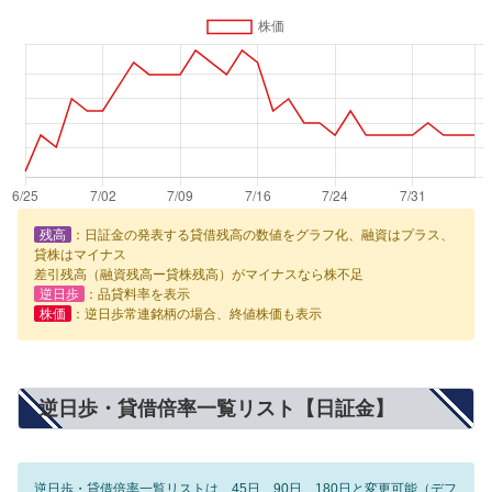
残高
：日証金の発表する貸借残高の数値をグラフ化、融資はプラス、
貸株はマイナス
差引残高（融資残高ー貸株残高）がマイナスなら株不足
逆日歩
：品貸料率を表示
株価
：逆日歩常連銘柄の場合、終値株価も表示
逆日歩・貸借倍率一覧リスト【日証金】
逆日歩・貸借倍率一覧リストは、45日、90日、180日と変更可能（デフ