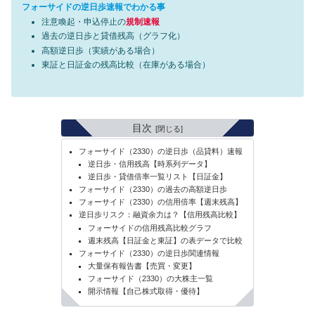
フォーサイドの逆日歩速報でわかる事
注意喚起・申込停止の
規制速報
過去の逆日歩と貸借残高（グラフ化）
高額逆日歩（実績がある場合）
東証と日証金の残高比較（在庫がある場合）
目次
フォーサイド（2330）の逆日歩（品貸料）速報
逆日歩・信用残高【時系列データ】
逆日歩・貸借倍率一覧リスト【日証金】
フォーサイド（2330）の過去の高額逆日歩
フォーサイド（2330）の信用倍率【週末残高】
逆日歩リスク：融資余力は？【信用残高比較】
フォーサイドの信用残高比較グラフ
週末残高【日証金と東証】の表データで比較
フォーサイド（2330）の逆日歩関連情報
大量保有報告書【売買・変更】
フォーサイド（2330）の大株主一覧
開示情報【自己株式取得・優待】