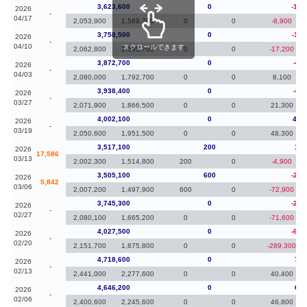
3,623,600
0
-134
2026
-
04/17
2,053,900
1,569,700
0
0
-8,900
3,758,500
0
-114
2026
-
04/10
スクロールできます
2,062,800
1,695,700
0
0
-17,200
3,872,700
0
-65
2026
-
04/03
2,080,000
1,792,700
0
0
8,100
3,938,400
0
-63
2026
-
03/27
2,071,900
1,866,500
0
0
21,300
4,002,100
0
485
2026
-
03/19
2,050,600
1,951,500
0
0
48,300
3,517,100
200
12,
2026
17,586
03/13
2,002,300
1,514,800
200
0
-4,900
3,505,100
600
-240
2026
5,842
03/06
2,007,200
1,497,900
600
0
-72,900
3,745,300
0
-282
2026
-
02/27
2,080,100
1,665,200
0
0
-71,600
4,027,500
0
-691
2026
-
02/20
2,151,700
1,875,800
0
0
-289,300
4,718,600
0
72,
2026
-
02/13
2,441,000
2,277,600
0
0
40,400
4,646,200
0
64,
2026
-
02/06
2,400,600
2,245,600
0
0
46,800