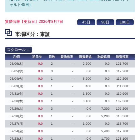
ォルト45日）
貸借情報【更新日】2026年8月7日
市場区分：東証
月/日
逆日歩
日数
貸借倍率
融資新規
融資返済
融資残高
貸
08/06(木)
0.0
2
-
2,500
0.0
121,700
08/05(水)
0.0
3
-
0.0
0.0
119,200
08/04(火)
0.0
1
-
8,200
0.0
119,200
08/03(月)
0.0
1
-
400
0.0
111,000
07/31(金)
0.0
1
-
1,300
0.0
110,600
07/30(木)
0.0
1
-
3,100
0.0
109,300
07/29(水)
0.0
3
-
0.0
7,300
106,200
07/28(火)
0.0
1
-
0.0
5,200
113,500
07/27(月)
0.0
1
-
1,000
0.0
118,700
07/24(金)
0.0
-
0.0
5,400
117,700
07/23(木)
0.0
1
-
0.0
1,700
123,100