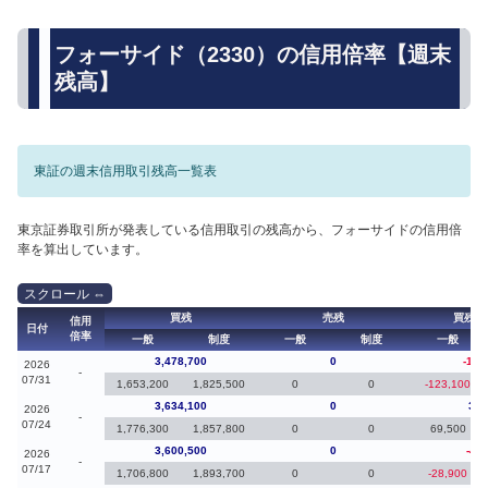
フォーサイド（2330）の信用倍率【週末
残高】
東証の週末信用取引残高一覧表
東京証券取引所が発表している信用取引の残高から、フォーサイドの信用倍
率を算出しています。
買残
売残
買残（
信用
日付
倍率
一般
制度
一般
制度
一般
3,478,700
0
-155
2026
-
07/31
1,653,200
1,825,500
0
0
-123,100
3,634,100
0
33,
2026
-
07/24
1,776,300
1,857,800
0
0
69,500
3,600,500
0
-42
2026
-
07/17
1,706,800
1,893,700
0
0
-28,900