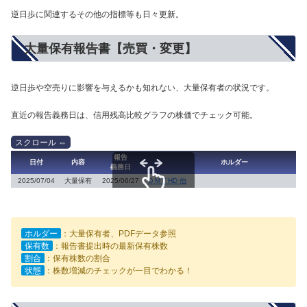
逆日歩に関連するその他の指標等も日々更新。
大量保有報告書【売買・変更】
逆日歩や空売りに影響を与えるかも知れない、大量保有者の状況です。
直近の報告義務日は、信用残高比較グラフの株価でチェック可能。
報告
日付
内容
ホルダー
義務日
2025/07/04
大量保有
2025/06/27
ＯＭＴHD 他
スクロールできます
ホルダー
：大量保有者、PDFデータ参照
保有数
：報告書提出時の最新保有株数
割合
：保有株数の割合
状態
：株数増減のチェックが一目でわかる！