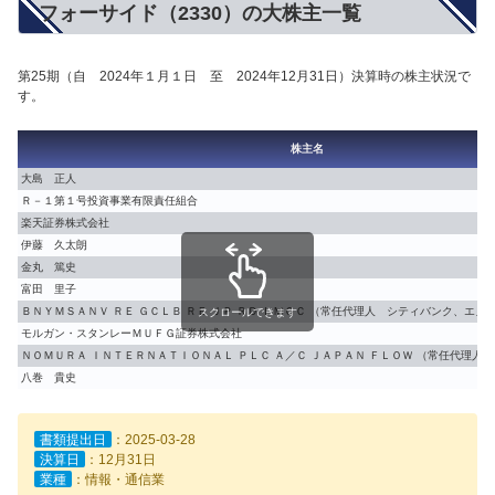
フォーサイド（2330）の大株主一覧
第25期（自 2024年１月１日 至 2024年12月31日）決算時の株主状況で
す。
株主名
大島 正人
Ｒ－１第１号投資事業有限責任組合
楽天証券株式会社
伊藤 久太朗
金丸 篤史
富田 里子
ＢＮＹＭＳＡＮＶ ＲＥ ＧＣＬＢ ＲＥ ＪＰ ＲＤ ＬＭＧＣ （常任代理人 シティバンク、エヌ
スクロールできます
モルガン・スタンレーＭＵＦＧ証券株式会社
ＮＯＭＵＲＡ ＩＮＴＥＲＮＡＴＩＯＮＡＬ ＰＬＣ Ａ／Ｃ ＪＡＰＡＮ ＦＬＯＷ （常任代理人
八巻 貴史
書類提出日
：2025-03-28
決算日
：12月31日
業種
：情報・通信業