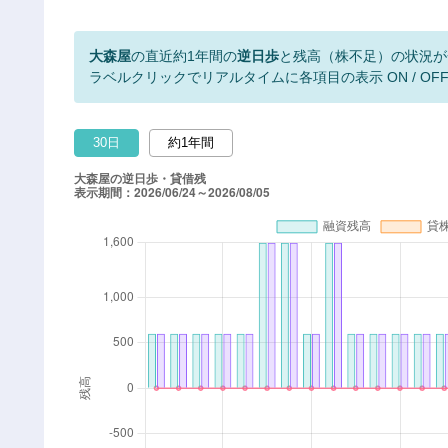
大森屋
の直近約1年間の
逆日歩
と残高（株不足）の状況が
ラベルクリックでリアルタイムに各項目の表示 ON / OF
30日
約1年間