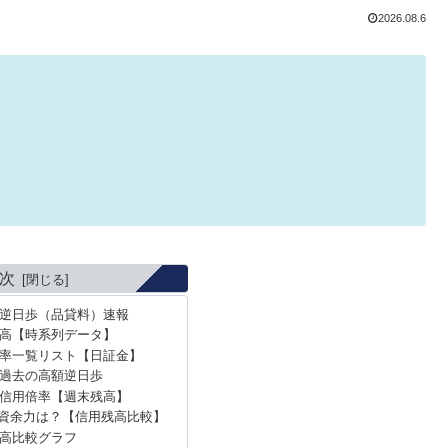
2026.08.6
次
の逆日歩（品貸料）速報
高【時系列データ】
率一覧リスト【日証金】
の過去の高額逆日歩
の信用倍率【週末残高】
資余力は？【信用残高比較】
高比較グラフ