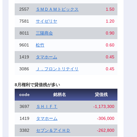
2557
ＳＭＤＡＭトピックス
1.50
7581
サイゼリヤ
1.20
8011
三陽商会
0.90
9601
松竹
0.60
1419
タマホーム
0.45
3086
Ｊ．フロントリテイリ
0.45
8月権利で貸借残が多い
code
銘柄名
貸借残
3697
ＳＨＩＦＴ
-1,173,300
1419
タマホーム
-306,000
3382
セブン＆アイＨＤ
-262,800