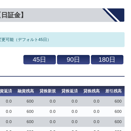
【日証金】
変更可能（デフォルト45日）
資返済
融資残高
貸株新規
貸株返済
貸株残高
差引残高
0.0
600
0.0
0.0
0.0
600
0.0
600
0.0
0.0
0.0
600
0.0
600
0.0
0.0
0.0
600