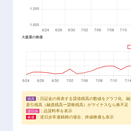
：日証金の発表する貸借残高の数値をグラフ化、融
残高
差引残高（融資残高ー貸株残高）がマイナスなら株不足
：品貸料率を表示
逆日歩
：逆日歩常連銘柄の場合、終値株価も表示
株価