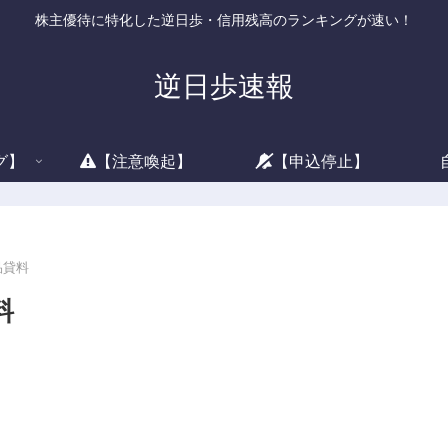
株主優待に特化した逆日歩・信用残高のランキングが速い！
逆日歩速報
グ】
【注意喚起】
【申込停止】
品貸料
料