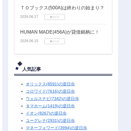
ＴＯブックス(500A)は終わりの始まり？
2026.06.17
株コード
HUMAN MADE(456A)が貸借銘柄に！
2026.06.15
株コード
人気記事
オリックス(8591)の逆日歩
コロワイド(7616)の逆日歩
ウェルスナビ(7342)の逆日歩
タマホーム(1419)の逆日歩
イオン(8267)の逆日歩
ユーグレナ(2931)の逆日歩
マネーフォワード(3994)の逆日歩