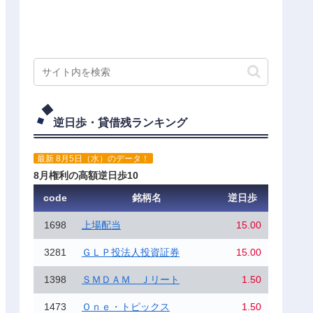
逆日歩・貸借残ランキング
最新 8月5日（水）のデータ！
8月権利の高額逆日歩10
code
銘柄名
逆日歩
1698
上場配当
15.00
3281
ＧＬＰ投法人投資証券
15.00
1398
ＳＭＤＡＭ Ｊリート
1.50
1473
Ｏｎｅ・トピックス
1.50