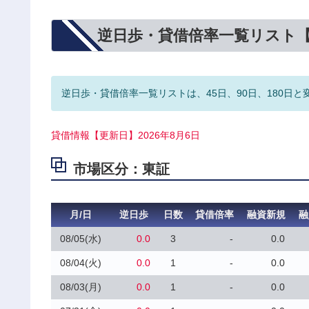
逆日歩・貸借倍率一覧リスト
逆日歩・貸借倍率一覧リストは、45日、90日、180日と
貸借情報【更新日】2026年8月6日
市場区分：東証
月/日
逆日歩
日数
貸借倍率
融資新規
融
08/05(水)
0.0
3
-
0.0
08/04(火)
0.0
1
-
0.0
08/03(月)
0.0
1
-
0.0