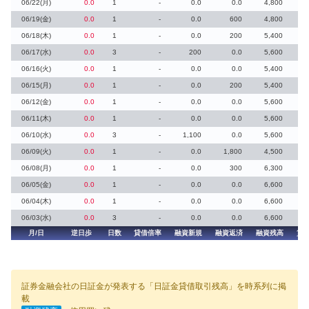
06/22(月)
0.0
1
-
0.0
0.0
4,800
06/19(金)
0.0
1
-
0.0
600
4,800
06/18(木)
0.0
1
-
0.0
200
5,400
06/17(水)
0.0
3
-
200
0.0
5,600
06/16(火)
0.0
1
-
0.0
0.0
5,400
06/15(月)
0.0
1
-
0.0
200
5,400
06/12(金)
0.0
1
-
0.0
0.0
5,600
06/11(木)
0.0
1
-
0.0
0.0
5,600
06/10(水)
0.0
3
-
1,100
0.0
5,600
06/09(火)
0.0
1
-
0.0
1,800
4,500
06/08(月)
0.0
1
-
0.0
300
6,300
06/05(金)
0.0
1
-
0.0
0.0
6,600
06/04(木)
0.0
1
-
0.0
0.0
6,600
06/03(水)
0.0
3
-
0.0
0.0
6,600
月/日
逆日歩
日数
貸借倍率
融資新規
融資返済
融資残高
貸
証券金融会社の日証金が発表する「日証金貸借取引残高」を時系列に掲
載