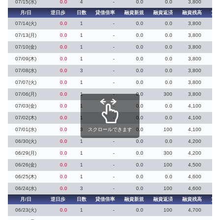
07/15(水)
0.0
4
-
0.0
0.0
3,800
月/日
逆日歩
日数
貸借倍率
融資新規
融資返済
融資残高
貸
07/14(火)
0.0
1
-
0.0
0.0
3,800
07/13(月)
0.0
1
-
0.0
0.0
3,800
07/10(金)
0.0
1
-
0.0
0.0
3,800
07/09(木)
0.0
1
-
0.0
0.0
3,800
07/08(水)
0.0
3
-
0.0
0.0
3,800
07/07(火)
0.0
1
-
0.0
0.0
3,800
07/06(月)
0.0
1
-
0.0
300
3,800
07/03(金)
0.0
1
-
0.0
0.0
4,100
07/02(木)
0.0
1
-
0.0
0.0
4,100
07/01(水)
0.0
3
スクロールできます
-
0.0
100
4,100
06/30(火)
0.0
1
-
0.0
0.0
4,200
06/29(月)
0.0
1
-
0.0
300
4,200
06/26(金)
0.0
1
-
0.0
100
4,500
06/25(木)
0.0
1
-
0.0
0.0
4,600
06/24(水)
0.0
3
-
0.0
100
4,600
月/日
逆日歩
日数
貸借倍率
融資新規
融資返済
融資残高
貸
06/23(火)
0.0
1
-
0.0
100
4,700