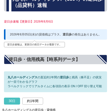
（品貸料）速報
逆日歩速報【更新日】2026年8月6日
2026年8月05日(水)の貸借残はプラス、
逆日歩
の発生はありません。
逆日歩速報は、更新日の前日データが最新です。
逆日歩・信用残高【時系列データ】
丸八ホールディングス
の直近約1年間の
逆日歩
と残高（株不足）の状況
が一目でわかるグラフ
ラベルクリックでリアルタイムに各項目の表示 ON / OFF 切り替え可能
30日
約1年間