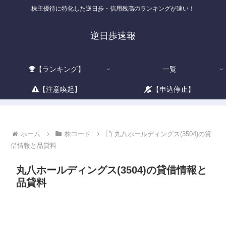
株主優待に特化した逆日歩・信用残高のランキングが速い！
逆日歩速報
【ランキング】
一覧
【注意喚起】
【申込停止】
ホーム
株コード
丸八ホールディングス(3504)の貸
借情報と品貸料
丸八ホールディングス(3504)の貸借情報と
品貸料