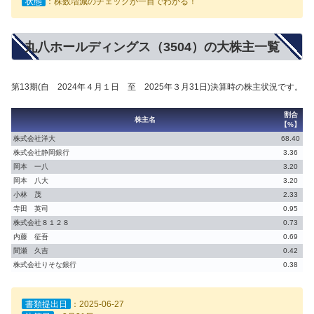
状態
：株数増減のチェックが一目でわかる！
丸八ホールディングス（3504）の大株主一覧
第13期(自 2024年４月１日 至 2025年３月31日)決算時の株主状況です。
割合
株主名
【%】
株式会社洋大
68.40
株式会社静岡銀行
3.36
岡本 一八
3.20
岡本 八大
3.20
小林 茂
2.33
寺田 英司
0.95
株式会社８１２８
0.73
内藤 征吾
0.69
間瀬 久吉
0.42
株式会社りそな銀行
0.38
書類提出日
：2025-06-27