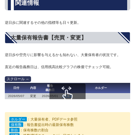
関連情報
逆日歩に関連するその他の指標等も日々更新。
大量保有報告書【売買・変更】
逆日歩や空売りに影響を与えるかも知れない、大量保有者の状況です。
直近の報告義務日は、信用残高比較グラフの株価でチェック可能。
報告
日付
内容
ホルダー
義務日
2026/05/07
変更
2026/05/01
洋大 他
スクロールできます
ホルダー
：大量保有者、PDFデータ参照
保有数
：報告書提出時の最新保有株数
割合
：保有株数の割合