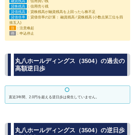
融資残高
：信用買い残
貸株残高
：信用売り残
貸借残高
：貸株残高が融資残高を上回ったら株不足
貸借倍率
：貸借倍率の計算： 融資残高 / 貸株残高 (小数点第三位を四
捨五入)
注
：注意喚起
停
：申込停止
丸八ホールディングス（3504）の過去の
高額逆日歩
直近3年間、2.0円を超える逆日歩は発生していません。
丸八ホールディングス（3504）の逆日歩