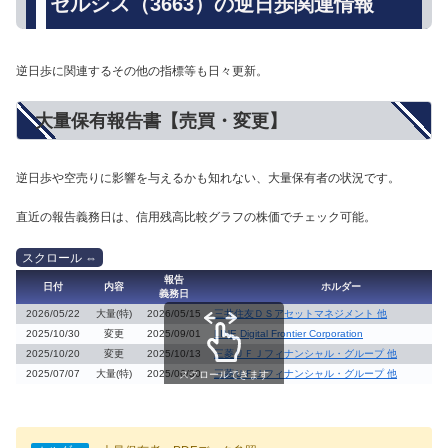
セルシス（3663）の逆日歩関連情報
逆日歩に関連するその他の指標等も日々更新。
大量保有報告書【売買・変更】
逆日歩や空売りに影響を与えるかも知れない、大量保有者の状況です。
直近の報告義務日は、信用残高比較グラフの株価でチェック可能。
報告
日付
内容
ホルダー
義務日
2026/05/22
大量(特)
2026/05/15
三井住友ＤＳアセットマネジメント 他
2025/10/30
変更
2025/09/01
LINE Digital Frontier Corporation
2025/10/20
変更
2025/10/13
三菱ＵＦＪフィナンシャル・グループ 他
2025/07/07
大量(特)
2025/06/30
三菱ＵＦＪフィナンシャル・グループ 他
スクロールできます