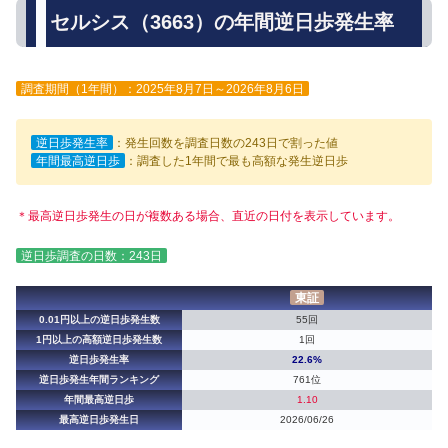
セルシス（3663）の年間逆日歩発生率
調査期間（1年間）：2025年8月7日～2026年8月6日
逆日歩発生率
：発生回数を調査日数の243日で割った値
年間最高逆日歩
：調査した1年間で最も高額な発生逆日歩
＊最高逆日歩発生の日が複数ある場合、直近の日付を表示しています。
逆日歩調査の日数：243日
東証
0.01円以上の逆日歩発生数
55回
1円以上の高額逆日歩発生数
1回
逆日歩発生率
22.6%
逆日歩発生年間ランキング
761位
年間最高逆日歩
1.10
最高逆日歩発生日
2026/06/26