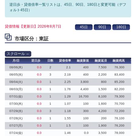
逆日歩・貸借倍率一覧リストは、45日、90日、180日と変更可能（デフ
ォルト45日）
貸借情報【更新日】2026年8月7日
市場区分：東証
月/日
逆日歩
日数
貸借倍率
融資新規
融資返済
融資残高
貸
08/06(木)
0.0
2
2.1
400
7,500
76,300
08/05(水)
0.0
3
2.19
400
2,200
83,400
08/04(火)
0.0
1
2.25
3,800
800
85,200
08/03(月)
0.0
1
1.76
4,400
1,500
82,200
07/31(金)
0.0
1
1.29
16,700
8,100
79,300
07/30(木)
0.0
1
1.07
100
1,600
70,700
4
07/29(水)
0.0
3
1.18
300
4,200
72,200
12
07/28(火)
0.0
1
1.55
100
200
76,100
6
07/27(月)
0.0
1
1.5
100
1,900
76,200
07/24(金)
0.0
1.46
0.0
3,500
78,000