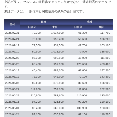
上記グラフ、セルシスの逆日歩チェックに欠かせない、週末残高のデータで
す。
東証データは、一般信用と制度信用の残高の合計値です。
買残
売残
日付
日証金
東証
日証金
東証
2026/07/31
79,300
1,017,000
61,300
117,700
2026/07/24
78,000
956,400
53,600
106,200
2026/07/17
79,500
931,500
47,700
103,100
2026/07/10
80,900
1,013,900
70,500
138,600
2026/07/03
93,300
990,100
49,000
111,800
2026/06/26
68,400
959,100
125,600
463,400
2026/06/19
45,400
888,200
67,600
197,200
2026/06/12
72,100
942,000
72,100
143,300
2026/06/05
80,600
878,900
80,600
126,900
2026/05/29
111,800
757,100
111,800
152,500
2026/05/22
110,900
783,600
110,900
135,600
2026/05/15
97,200
825,500
97,200
120,100
2026/05/01
88,400
662,300
100,900
123,800
2026/04/24
87,100
635,200
87,100
110,500