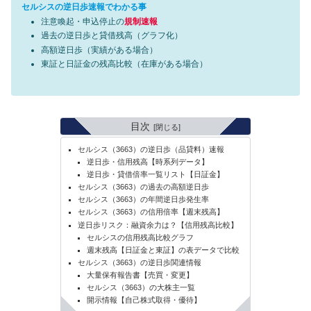
セルシスの逆日歩速報でわかる事
注意喚起・申込停止の
規制速報
過去の逆日歩と貸借残高（グラフ化）
高額逆日歩（実績がある場合）
東証と日証金の残高比較（在庫がある場合）
目次
セルシス（3663）の逆日歩（品貸料）速報
逆日歩・信用残高【時系列データ】
逆日歩・貸借倍率一覧リスト【日証金】
セルシス（3663）の過去の高額逆日歩
セルシス（3663）の年間逆日歩発生率
セルシス（3663）の信用倍率【週末残高】
逆日歩リスク：融資余力は？【信用残高比較】
セルシスの信用残高比較グラフ
週末残高【日証金と東証】の表データで比較
セルシス（3663）の逆日歩関連情報
大量保有報告書【売買・変更】
セルシス（3663）の大株主一覧
開示情報【自己株式取得・優待】