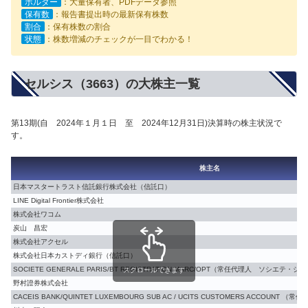
ホルダー
：大量保有者、PDFデータ参照
保有数
：報告書提出時の最新保有株数
割合
：保有株数の割合
状態
：株数増減のチェックが一目でわかる！
セルシス（3663）の大株主一覧
第13期(自 2024年１月１日 至 2024年12月31日)決算時の株主状況で
す。
株主名
日本マスタートラスト信託銀行株式会社（信託口）
LINE Digital Frontier株式会社
株式会社ワコム
炭山 昌宏
株式会社アクセル
株式会社日本カストディ銀行（信託口）
SOCIETE GENERALE PARIS/BT REGISTRATION MARC/OPT（常任代理人 ソシエ
スクロールできます
野村證券株式会社
CACEIS BANK/QUINTET LUXEMBOURG SUB AC / UCITS CUSTOMERS ACCOU