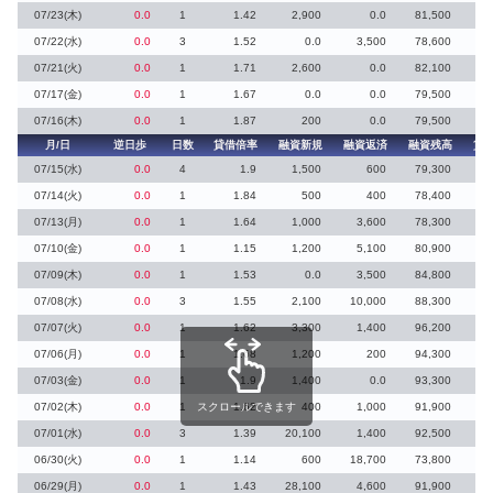
07/23(木)
0.0
1
1.42
2,900
0.0
81,500
8
07/22(水)
0.0
3
1.52
0.0
3,500
78,600
3
07/21(火)
0.0
1
1.71
2,600
0.0
82,100
07/17(金)
0.0
1
1.67
0.0
0.0
79,500
5
07/16(木)
0.0
1
1.87
200
0.0
79,500
1
月/日
逆日歩
日数
貸借倍率
融資新規
融資返済
融資残高
貸
07/15(水)
0.0
4
1.9
1,500
600
79,300
07/14(火)
0.0
1
1.84
500
400
78,400
07/13(月)
0.0
1
1.64
1,000
3,600
78,300
07/10(金)
0.0
1
1.15
1,200
5,100
80,900
14
07/09(木)
0.0
1
1.53
0.0
3,500
84,800
07/08(水)
0.0
3
1.55
2,100
10,000
88,300
07/07(火)
0.0
1
1.62
3,300
1,400
96,200
3
07/06(月)
0.0
1
1.68
1,200
200
94,300
7
07/03(金)
0.0
1
1.9
1,400
0.0
93,300
07/02(木)
0.0
1
スクロールできます
1.62
400
1,000
91,900
07/01(水)
0.0
3
1.39
20,100
1,400
92,500
1
06/30(火)
0.0
1
1.14
600
18,700
73,800
06/29(月)
0.0
1
1.43
28,100
4,600
91,900