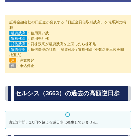
証券金融会社の日証金が発表する「日証金貸借取引残高」を時系列に掲
載
融資残高
：信用買い残
貸株残高
：信用売り残
貸借残高
：貸株残高が融資残高を上回ったら株不足
貸借倍率
：貸借倍率の計算： 融資残高 / 貸株残高 (小数点第三位を四
捨五入)
注
：注意喚起
停
：申込停止
セルシス（3663）の過去の高額逆日歩
直近3年間、2.0円を超える逆日歩は発生していません。