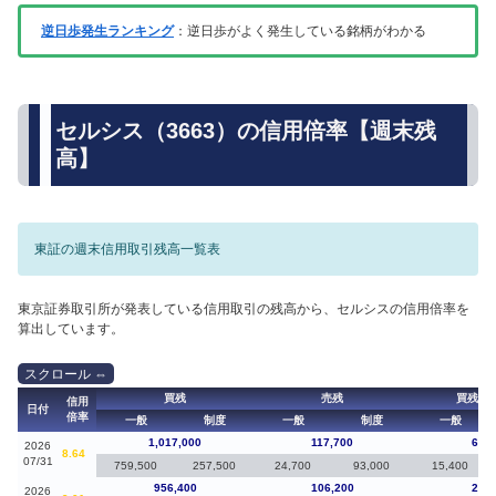
逆日歩発生ランキング
：逆日歩がよく発生している銘柄がわかる
セルシス（3663）の信用倍率【週末残
高】
東証の週末信用取引残高一覧表
東京証券取引所が発表している信用取引の残高から、セルシスの信用倍率を
算出しています。
買残
売残
買残（
信用
日付
倍率
一般
制度
一般
制度
一般
1,017,000
117,700
60,6
2026
8.64
07/31
759,500
257,500
24,700
93,000
15,400
956,400
106,200
24,9
2026