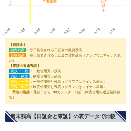
【日証金】
融資残高
：毎日発表される日証金の融資残高
貸株残高
：毎日発表される日証金の貸株残高（グラフではマイナス表
示）
【東証の週末残高】
買残・一般
：一般信用買い残高
買残・制度
：制度信用買い残高
売残・一般
：一般信用売り残高（グラフではマイナス表示）
売残・制度
：制度信用売り残高（グラフではマイナス表示）
│ 黄色の縦線
：最新日から180カレンダー日前（制度信用の建玉期限目
安）
週末残高【日証金と東証】の表データで比較