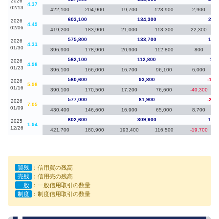
2026
4.37
02/13
422,100
204,900
19,700
123,900
2,900
603,100
134,300
27,3
2026
4.49
02/06
419,200
183,900
21,000
113,300
22,300
575,800
133,700
13,7
2026
4.31
01/30
396,900
178,900
20,900
112,800
800
562,100
112,800
1,5
2026
4.98
01/23
396,100
166,000
16,700
96,100
6,000
560,600
93,800
-16,
2026
5.98
01/16
390,100
170,500
17,200
76,600
-40,300
577,000
81,900
-25,
2026
7.05
01/09
430,400
146,600
16,900
65,000
8,700
602,600
309,900
16,5
2025
1.94
12/26
421,700
180,900
193,400
116,500
-19,700
買残
：信用買の残高
売残
：信用売の残高
一般
：一般信用取引の数量
制度
：制度信用取引の数量