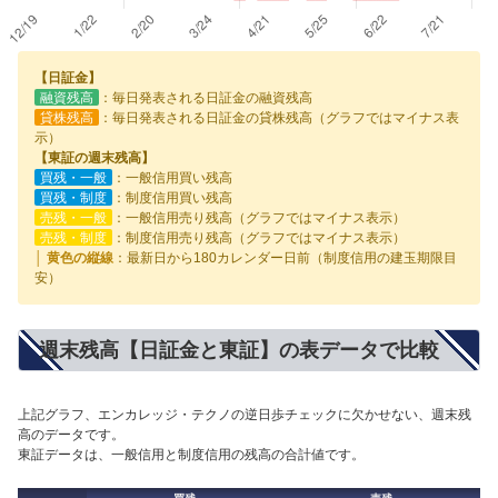
【日証金】
融資残高
：毎日発表される日証金の融資残高
貸株残高
：毎日発表される日証金の貸株残高（グラフではマイナス表
示）
【東証の週末残高】
買残・一般
：一般信用買い残高
買残・制度
：制度信用買い残高
売残・一般
：一般信用売り残高（グラフではマイナス表示）
売残・制度
：制度信用売り残高（グラフではマイナス表示）
│ 黄色の縦線
：最新日から180カレンダー日前（制度信用の建玉期限目
安）
週末残高【日証金と東証】の表データで比較
上記グラフ、エンカレッジ・テクノの逆日歩チェックに欠かせない、週末残
高のデータです。
東証データは、一般信用と制度信用の残高の合計値です。