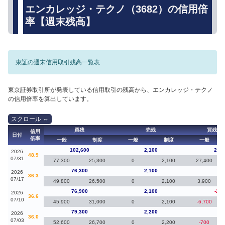
エンカレッジ・テクノ（3682）の信用倍
率【週末残高】
東証の週末信用取引残高一覧表
東京証券取引所が発表している信用取引の残高から、エンカレッジ・テクノ
の信用倍率を算出しています。
買残
売残
買残（
信用
日付
倍率
一般
制度
一般
制度
一般
102,600
2,100
28,3
2026
48.9
07/31
77,300
25,300
0
2,100
27,400
76,300
2,100
-60
2026
36.3
07/17
49,800
26,500
0
2,100
3,900
76,900
2,100
-2,4
2026
36.6
07/10
45,900
31,000
0
2,100
-6,700
79,300
2,200
-50
2026
36.0
07/03
52,600
26,700
0
2,200
-700