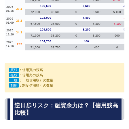
68,200
34,600
0
4,900
-4,700
106,500
3,500
4,5
2026
30.4
01/16
72,900
33,600
0
3,500
5,400
102,000
4,400
-7,8
2026
23.2
01/09
67,500
34,500
0
4,400
-4,100
109,800
3,200
5,1
2025
34.3
12/26
71,600
38,200
0
3,200
600
104,700
400
70
2025
262
12/19
71,000
33,700
0
400
0
買残
：信用買の残高
売残
：信用売の残高
一般
：一般信用取引の数量
制度
：制度信用取引の数量
逆日歩リスク：融資余力は？【信用残高
比較】