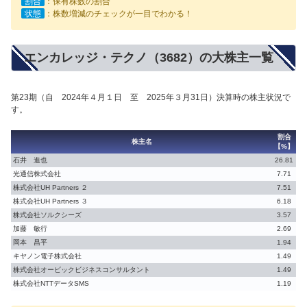
割合
：保有株数の割合
状態
：株数増減のチェックが一目でわかる！
エンカレッジ・テクノ（3682）の大株主一覧
第23期（自 2024年４月１日 至 2025年３月31日）決算時の株主状況で
す。
割合
株主名
【%】
石井 進也
26.81
光通信株式会社
7.71
株式会社UH Partners ２
7.51
株式会社UH Partners ３
6.18
株式会社ソルクシーズ
3.57
加藤 敏行
2.69
岡本 昌平
1.94
キヤノン電子株式会社
1.49
株式会社オービックビジネスコンサルタント
1.49
株式会社NTTデータSMS
1.19