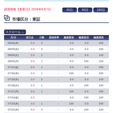
貸借情報【更新日】2026年8月7日
市場区分：東証
月/日
逆日歩
日数
貸借倍率
融資新規
融資返済
融資残高
貸
08/06(木)
0.0
2
-
0.0
0.0
100
08/05(水)
0.0
3
-
0.0
0.0
100
08/04(火)
0.0
1
-
0.0
0.0
100
08/03(月)
0.0
1
-
0.0
100
100
07/31(金)
0.0
1
-
0.0
0.0
200
07/30(木)
0.0
1
-
100
0.0
200
07/29(水)
0.0
3
-
0.0
0.0
100
07/28(火)
0.0
1
-
0.0
100
100
07/27(月)
0.0
1
-
100
0.0
200
07/24(金)
0.0
-
0.0
100
100
07/23(木)
0.0
1
-
100
0.0
200
07/22(水)
0.0
3
-
0.0
100
100