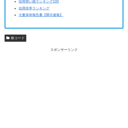
信用買い残ランキング100
信用倍率ランキング
大量保有報告書【開示速報】
株コード
スポンサーリンク