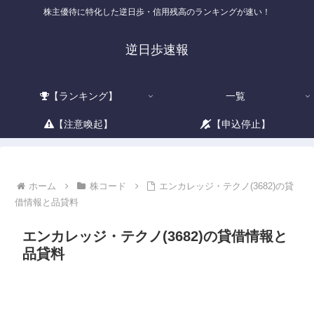
株主優待に特化した逆日歩・信用残高のランキングが速い！
逆日歩速報
【ランキング】
一覧
【注意喚起】
【申込停止】
ホーム
株コード
エンカレッジ・テクノ(3682)の貸
借情報と品貸料
エンカレッジ・テクノ(3682)の貸借情報と
品貸料