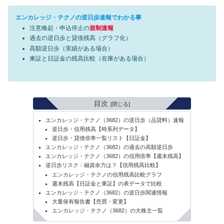
エンカレッジ・テクノの逆日歩速報でわかる事
注意喚起・申込停止の
規制速報
過去の逆日歩と貸借残高（グラフ化）
高額逆日歩（実績がある場合）
東証と日証金の残高比較（在庫がある場合）
目次
エンカレッジ・テクノ（3682）の逆日歩（品貸料）速報
逆日歩・信用残高【時系列データ】
逆日歩・貸借倍率一覧リスト【日証金】
エンカレッジ・テクノ（3682）の過去の高額逆日歩
エンカレッジ・テクノ（3682）の信用倍率【週末残高】
逆日歩リスク：融資余力は？【信用残高比較】
エンカレッジ・テクノの信用残高比較グラフ
週末残高【日証金と東証】の表データで比較
エンカレッジ・テクノ（3682）の逆日歩関連情報
大量保有報告書【売買・変更】
エンカレッジ・テクノ（3682）の大株主一覧