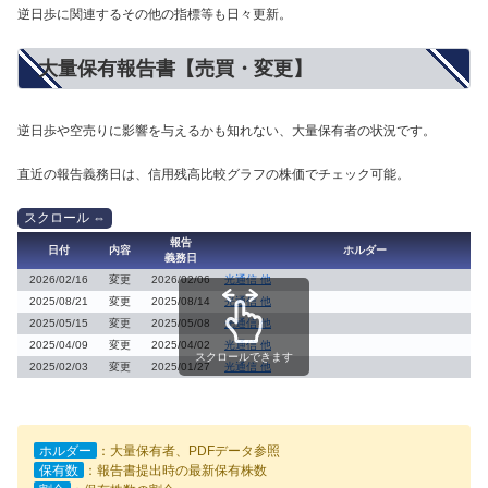
逆日歩に関連するその他の指標等も日々更新。
大量保有報告書【売買・変更】
逆日歩や空売りに影響を与えるかも知れない、大量保有者の状況です。
直近の報告義務日は、信用残高比較グラフの株価でチェック可能。
報告
日付
内容
ホルダー
義務日
2026/02/16
変更
2026/02/06
光通信 他
2025/08/21
変更
2025/08/14
光通信 他
2025/05/15
変更
2025/05/08
光通信 他
2025/04/09
変更
2025/04/02
光通信 他
スクロールできます
2025/02/03
変更
2025/01/27
光通信 他
ホルダー
：大量保有者、PDFデータ参照
保有数
：報告書提出時の最新保有株数