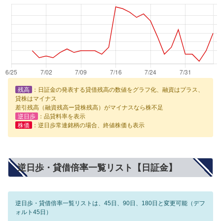
残高
：日証金の発表する貸借残高の数値をグラフ化、融資はプラス、
貸株はマイナス
差引残高（融資残高ー貸株残高）がマイナスなら株不足
逆日歩
：品貸料率を表示
株価
：逆日歩常連銘柄の場合、終値株価も表示
逆日歩・貸借倍率一覧リスト【日証金】
逆日歩・貸借倍率一覧リストは、45日、90日、180日と変更可能（デフ
ォルト45日）