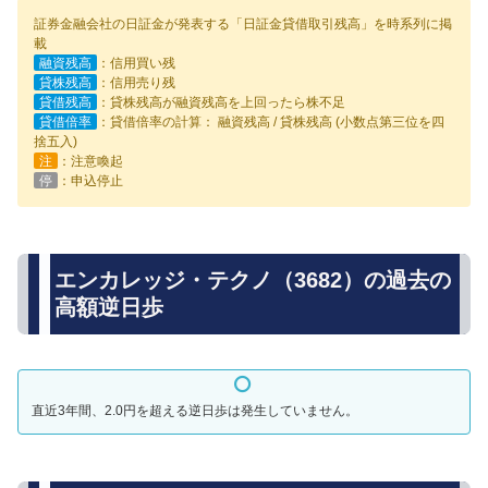
証券金融会社の日証金が発表する「日証金貸借取引残高」を時系列に掲
載
融資残高
：信用買い残
貸株残高
：信用売り残
貸借残高
：貸株残高が融資残高を上回ったら株不足
貸借倍率
：貸借倍率の計算： 融資残高 / 貸株残高 (小数点第三位を四
捨五入)
注
：注意喚起
停
：申込停止
エンカレッジ・テクノ（3682）の過去の
高額逆日歩
直近3年間、2.0円を超える逆日歩は発生していません。