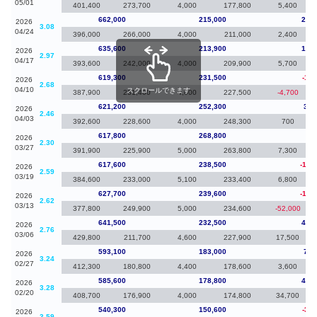
05/01
401,400
273,700
4,000
177,800
5,400
662,000
215,000
26,4
2026
3.08
04/24
396,000
266,000
4,000
211,000
2,400
635,600
213,900
16,3
2026
2.97
04/17
393,600
242,000
4,000
209,900
5,700
619,300
231,500
-1,9
2026
2.68
04/10
スクロールできます
387,900
231,400
4,000
227,500
-4,700
621,200
252,300
3,4
2026
2.46
04/03
392,600
228,600
4,000
248,300
700
617,800
268,800
20
2026
2.30
03/27
391,900
225,900
5,000
263,800
7,300
617,600
238,500
-10,
2026
2.59
03/19
384,600
233,000
5,100
233,400
6,800
627,700
239,600
-13,
2026
2.62
03/13
377,800
249,900
5,000
234,600
-52,000
641,500
232,500
48,4
2026
2.76
03/06
429,800
211,700
4,600
227,900
17,500
593,100
183,000
7,5
2026
3.24
02/27
412,300
180,800
4,400
178,600
3,600
585,600
178,800
45,3
2026
3.28
02/20
408,700
176,900
4,000
174,800
34,700
540,300
150,600
-3,8
2026
3.59