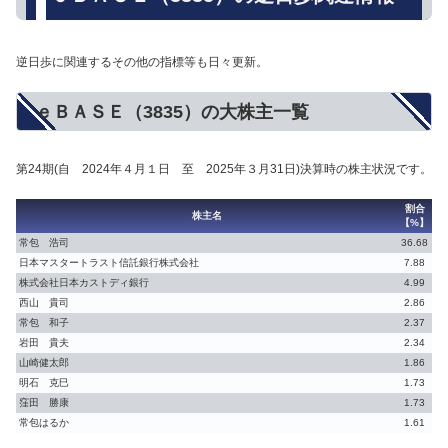
逆日歩に関連するその他の指標等も日々更新。
ｅＢＡＳＥ（3835）の大株主一覧
第24期(自 2024年４月１日 至 2025年３月31日)決算時の株主状況です。
割合
株主名
【%】
常包 浩司
36.68
日本マスタートラスト信託銀行株式会社
7.88
株式会社日本カストディ銀行
4.99
西山 貴司
2.86
常包 和子
2.37
岩田 貴夫
2.34
山崎健太郎
1.86
明石 克巳
1.73
窪田 勝康
1.73
常包はるか
1.61