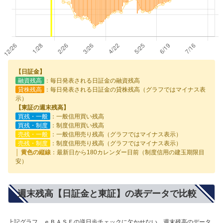
【日証金】
融資残高
：毎日発表される日証金の融資残高
貸株残高
：毎日発表される日証金の貸株残高（グラフではマイナス表
示）
【東証の週末残高】
買残・一般
：一般信用買い残高
買残・制度
：制度信用買い残高
売残・一般
：一般信用売り残高（グラフではマイナス表示）
売残・制度
：制度信用売り残高（グラフではマイナス表示）
│ 黄色の縦線
：最新日から180カレンダー日前（制度信用の建玉期限目
安）
週末残高【日証金と東証】の表データで比較
上記グラフ、ｅＢＡＳＥの逆日歩チェックに欠かせない、週末残高のデータ