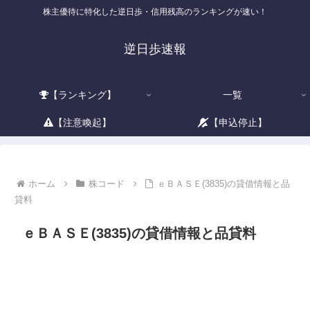
株主優待に特化した逆日歩・信用残高のランキングが速い！
逆日歩速報
【ランキング】
一覧
【注意喚起】
【申込停止】
ホーム
株コード
ｅＢＡＳＥ(3835)の貸借情報と品
貸料
ｅＢＡＳＥ(3835)の貸借情報と品貸料