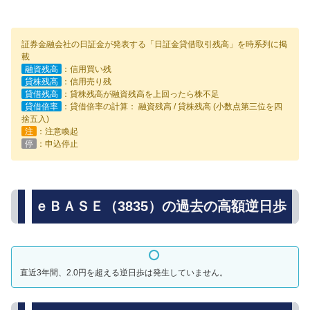
証券金融会社の日証金が発表する「日証金貸借取引残高」を時系列に掲
載
融資残高
：信用買い残
貸株残高
：信用売り残
貸借残高
：貸株残高が融資残高を上回ったら株不足
貸借倍率
：貸借倍率の計算： 融資残高 / 貸株残高 (小数点第三位を四
捨五入)
注
：注意喚起
停
：申込停止
ｅＢＡＳＥ（3835）の過去の高額逆日歩
直近3年間、2.0円を超える逆日歩は発生していません。