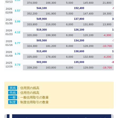
02/13
374,000
166,300
5,000
145,600
21,800
544,100
152,400
-5,8
2026
3.57
02/06
352,200
191,900
5,000
147,400
18,300
549,900
137,800
30,6
2026
3.99
01/30
333,900
216,000
6,000
131,800
13,900
519,300
126,100
13,8
2026
4.12
01/23
320,000
199,300
6,000
120,100
-4,300
505,500
134,200
-7,9
2026
3.77
01/16
324,300
181,200
6,000
128,200
-10,700
513,400
138,600
10,4
2026
3.70
01/09
335,000
178,400
6,000
132,600
-4,200
503,000
135,000
-39,
2025
3.73
12/26
339,200
163,800
6,000
129,000
-19,700
買残
：信用買の残高
売残
：信用売の残高
一般
：一般信用取引の数量
制度
：制度信用取引の数量