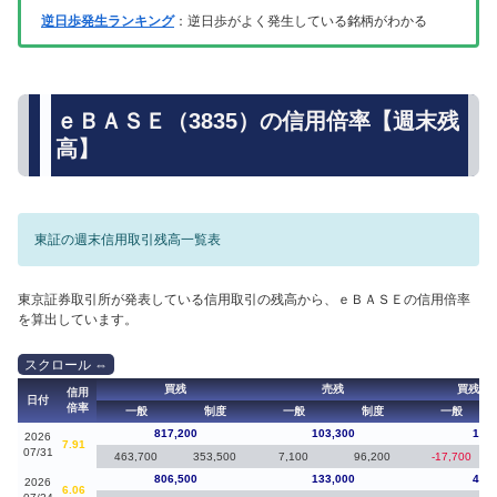
逆日歩発生ランキング
：逆日歩がよく発生している銘柄がわかる
ｅＢＡＳＥ（3835）の信用倍率【週末残
高】
東証の週末信用取引残高一覧表
東京証券取引所が発表している信用取引の残高から、ｅＢＡＳＥの信用倍率
を算出しています。
買残
売残
買残（
信用
日付
倍率
一般
制度
一般
制度
一般
817,200
103,300
10,7
2026
7.91
07/31
463,700
353,500
7,100
96,200
-17,700
806,500
133,000
45,3
2026
6.06