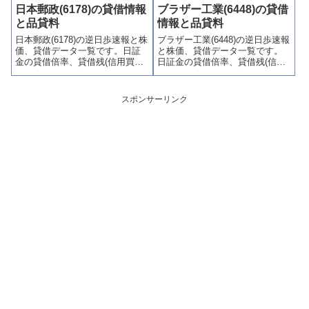
歩)、東証の週末残高、規制(注意
料(逆日歩)、東証の週末残高、規
日本郵政(6178)の貸借情報
ブラザー工業(6448)の貸借
喚起・申込停止)など、空売り関
制(注意喚起・申込停止)など、空
と品貸料
情報と品貸料
連情報を集計し、図解でわかり
売り関連情報を集計し、図解で
日本郵政(6178)の逆日歩速報と株
ブラザー工業(6448)の逆日歩速報
やすくまとめて掲載していま
わかりやすくまとめて掲載して
価、貸借データ一覧です。日証
と株価、貸借データ一覧です。
す。
います。
金の貸借倍率、貸借残(信用買
日証金の貸借倍率、貸借残(信用
残、信用売残)、品貸料(逆日
買残、信用売残)、品貸料(逆日
歩)、東証の週末残高、規制(注意
歩)、東証の週末残高、規制(注意
喚起・申込停止)など、空売り関
喚起・申込停止)など、空売り関
スポンサーリンク
連情報を集計し、図解でわかり
連情報を集計し、図解でわかり
やすくまとめて掲載していま
やすくまとめて掲載していま
す。
す。