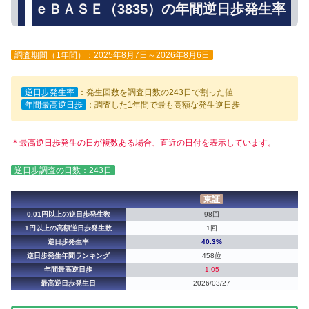
ｅＢＡＳＥ（3835）の年間逆日歩発生率
調査期間（1年間）：2025年8月7日～2026年8月6日
逆日歩発生率
：発生回数を調査日数の243日で割った値
年間最高逆日歩
：調査した1年間で最も高額な発生逆日歩
＊最高逆日歩発生の日が複数ある場合、直近の日付を表示しています。
逆日歩調査の日数：243日
東証
0.01円以上の逆日歩発生数
98回
1円以上の高額逆日歩発生数
1回
逆日歩発生率
40.3%
逆日歩発生年間ランキング
458位
年間最高逆日歩
1.05
最高逆日歩発生日
2026/03/27