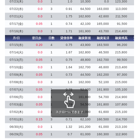
07/23(木)
0.0
1
1.0
10,300
0.0
123,300
07/22(水)
0.0
3
0.91
64,500
163,000
113,000
2
07/21(火)
0.0
1
1.75
162,600
42,600
211,500
07/17(金)
0.05
1
0.74
42,100
165,000
91,500
07/16(木)
0.0
1
1.71
161,900
43,700
214,400
月/日
逆日歩
日数
貸借倍率
融資新規
融資返済
融資残高
貸
07/15(水)
0.20
4
0.75
43,900
163,500
96,200
07/14(火)
0.0
1
1.67
162,800
46,500
215,800
07/13(月)
0.05
1
0.75
48,800
162,700
99,500
2
07/10(金)
0.0
1
1.64
162,700
46,600
213,400
07/09(木)
0.05
1
0.73
44,500
162,200
97,300
07/08(水)
0.0
3
1.6
162,000
52,100
215,000
07/07(火)
0.05
1
0.78
52,100
161,900
105,100
07/06(月)
0.0
1
1.57
161,800
54,700
214,900
07/03(金)
0.05
1
0.79
54,500
161,800
107,800
07/02(木)
0.0
1
スクロールできます
1.54
162,000
61,600
215,100
07/01(水)
0.15
3
0.71
62,100
160,500
114,700
06/30(火)
0.0
1
1.32
161,200
61,000
213,100
06/29(月)
0.05
1
0.7
61,000
160,300
112,900
1