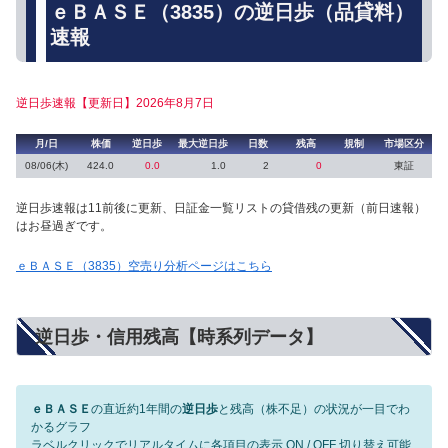
ｅＢＡＳＥ（3835）の逆日歩（品貸料）
速報
逆日歩速報【更新日】2026年8月7日
月/日
株価
逆日歩
最大逆日歩
日数
残高
規制
市場区分
08/06(木)
424.0
0.0
1.0
2
0
東証
逆日歩速報は11前後に更新、日証金一覧リストの貸借残の更新（前日速報）
はお昼過ぎです。
ｅＢＡＳＥ（3835）空売り分析ページはこちら
逆日歩・信用残高【時系列データ】
ｅＢＡＳＥ
の直近約1年間の
逆日歩
と残高（株不足）の状況が一目でわ
かるグラフ
ラベルクリックでリアルタイムに各項目の表示 ON / OFF 切り替え可能