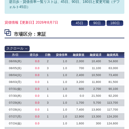
逆日歩・貸借倍率一覧リストは、45日、90日、180日と変更可能（デフ
ォルト45日）
貸借情報【更新日】2026年8月7日
市場区分：東証
月/日
逆日歩
日数
貸借倍率
融資新規
融資返済
融資残高
貸
08/06(木)
0.0
2
1.0
2,000
10,400
54,600
08/05(水)
0.0
3
1.0
700
11,100
63,000
08/04(火)
0.0
1
1.0
2,400
10,500
73,400
08/03(月)
0.0
1
1.0
3,200
11,800
81,500
07/31(金)
0.0
1
1.0
600
2,700
90,100
07/30(木)
0.0
1
1.0
0.0
21,500
92,200
07/29(水)
0.0
3
1.0
1,700
5,700
113,700
07/28(火)
0.0
1
1.0
7,400
13,900
117,700
07/27(月)
0.0
1
1.0
12,900
13,300
124,200
07/24(金)
0.0
1.0
1,600
300
124,600
1