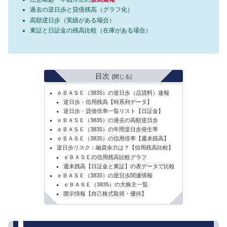
過去の逆日歩と貸借残高（グラフ化）
高額逆日歩（実績がある場合）
東証と日証金の残高比較（在庫がある場合）
目次
ｅＢＡＳＥ（3835）の逆日歩（品貸料）速報
逆日歩・信用残高【時系列データ】
逆日歩・貸借倍率一覧リスト【日証金】
ｅＢＡＳＥ（3835）の過去の高額逆日歩
ｅＢＡＳＥ（3835）の年間逆日歩発生率
ｅＢＡＳＥ（3835）の信用倍率【週末残高】
逆日歩リスク：融資余力は？【信用残高比較】
ｅＢＡＳＥの信用残高比較グラフ
週末残高【日証金と東証】の表データで比較
ｅＢＡＳＥ（3835）の逆日歩関連情報
ｅＢＡＳＥ（3835）の大株主一覧
開示情報【自己株式取得・優待】