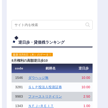
逆日歩・貸借残ランキング
最新 8月6日（木）のデータ！
8月権利の高額逆日歩10
code
銘柄名
逆日歩
1546
ダウヘッジ無
10.00
3281
ＧＬＰ投法人投資証券
10.00
9983
ファーストリテイリン
2.50
1343
ＮＦＪ−ＲＥＩＴ
1.00