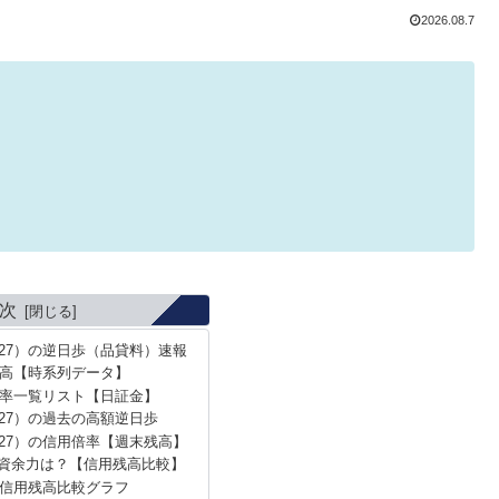
2026.08.7
次
627）の逆日歩（品貸料）速報
高【時系列データ】
率一覧リスト【日証金】
27）の過去の高額逆日歩
627）の信用倍率【週末残高】
資余力は？【信用残高比較】
信用残高比較グラフ