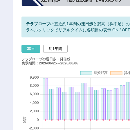
テラプローブ
の直近約1年間の
逆日歩
と残高（株不足）の
ラベルクリックでリアルタイムに各項目の表示 ON / OF
30日
約1年間