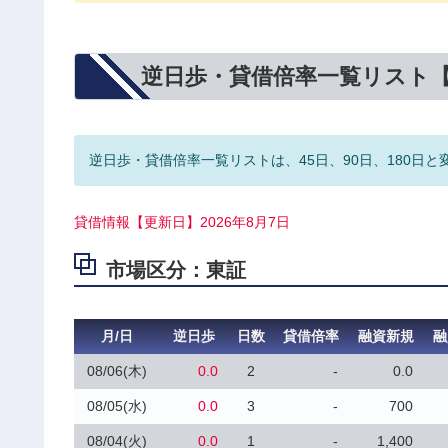
逆日歩・貸借倍率一覧リスト
逆日歩・貸借倍率一覧リストは、45日、90日、180日と
貸借情報【更新日】2026年8月7日
市場区分：東証
月/日
逆日歩
日数
貸借倍率
融資新規
融
08/06(木)
0.0
2
-
0.0
08/05(水)
0.0
3
-
700
08/04(火)
0.0
1
-
1,400