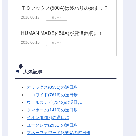
ＴＯブックス(500A)は終わりの始まり？
2026.06.17
株コード
HUMAN MADE(456A)が貸借銘柄に！
2026.06.15
株コード
人気記事
オリックス(8591)の逆日歩
コロワイド(7616)の逆日歩
ウェルスナビ(7342)の逆日歩
タマホーム(1419)の逆日歩
イオン(8267)の逆日歩
ユーグレナ(2931)の逆日歩
マネーフォワード(3994)の逆日歩