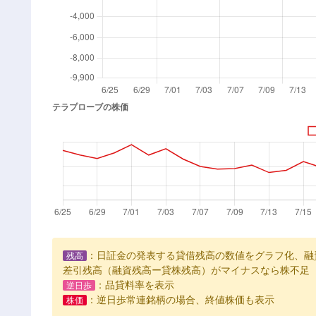
：日証金の発表する貸借残高の数値をグラフ化、融
残高
差引残高（融資残高ー貸株残高）がマイナスなら株不足
：品貸料率を表示
逆日歩
：逆日歩常連銘柄の場合、終値株価も表示
株価