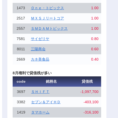
1473
Ｏｎｅ・トピックス
1.00
2517
ＭＸＳＪリートコア
1.00
2557
ＳＭＤＡＭトピックス
1.00
7581
サイゼリヤ
0.80
8011
三陽商会
0.60
2669
カネ美食品
0.40
8月権利で貸借残が多い
code
銘柄名
貸借残
3697
ＳＨＩＦＴ
-1,097,700
3382
セブン＆アイＨＤ
-403,100
1419
タマホーム
-316,100