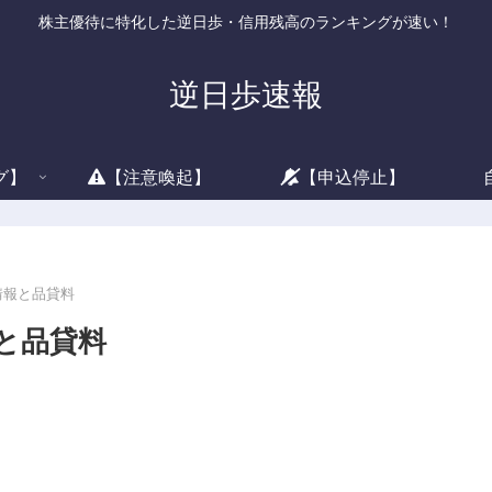
株主優待に特化した逆日歩・信用残高のランキングが速い！
逆日歩速報
グ】
【注意喚起】
【申込停止】
借情報と品貸料
報と品貸料