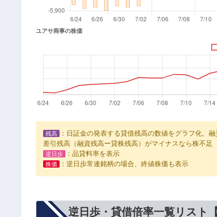
：日証金の発表する貸借残高の数値をグラフ化、融
残高
差引残高（融資残高ー貸株残高）がマイナスなら株不足
：品貸料率を表示
逆日歩
：逆日歩常連銘柄の場合、終値株価も表示
株価
逆日歩・貸借倍率一覧リスト