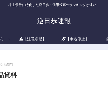
株主優待に特化した逆日歩・信用残高のランキングが速い！
逆日歩速報
グ】
【注意喚起】
【申込停止】
情報と品貸料
と品貸料