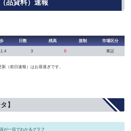
歩（品貸料）速報
歩
日数
残高
規制
市場区分
11.4
3
0
東証
更新（前日速報）はお昼過ぎです。
ータ】
況が一目でわかるグラフ