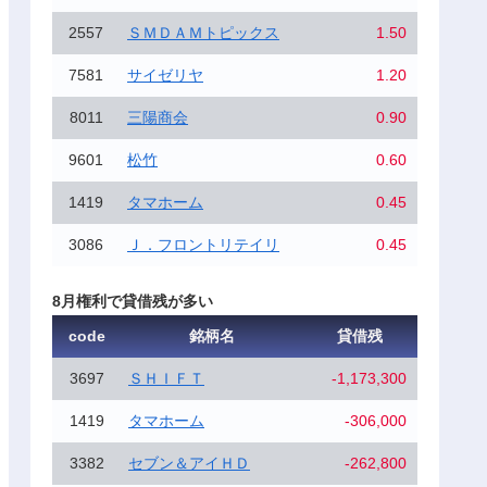
2557
ＳＭＤＡＭトピックス
1.50
7581
サイゼリヤ
1.20
8011
三陽商会
0.90
9601
松竹
0.60
1419
タマホーム
0.45
3086
Ｊ．フロントリテイリ
0.45
8月権利で貸借残が多い
code
銘柄名
貸借残
3697
ＳＨＩＦＴ
-1,173,300
1419
タマホーム
-306,000
3382
セブン＆アイＨＤ
-262,800