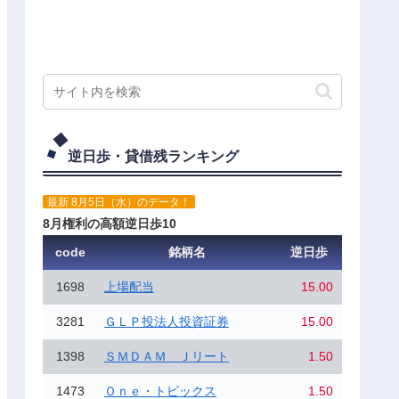
逆日歩・貸借残ランキング
最新 8月5日（水）のデータ！
8月権利の高額逆日歩10
code
銘柄名
逆日歩
1698
上場配当
15.00
3281
ＧＬＰ投法人投資証券
15.00
1398
ＳＭＤＡＭ Ｊリート
1.50
1473
Ｏｎｅ・トピックス
1.50