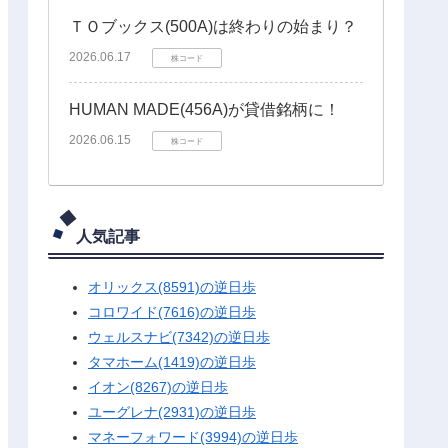
ＴＯブックス(500A)は終わりの始まり？
2026.06.17
株コード
HUMAN MADE(456A)が貸借銘柄に！
2026.06.15
株コード
人気記事
オリックス(8591)の逆日歩
コロワイド(7616)の逆日歩
ウェルスナビ(7342)の逆日歩
タマホーム(1419)の逆日歩
イオン(8267)の逆日歩
ユーグレナ(2931)の逆日歩
マネーフォワード(3994)の逆日歩