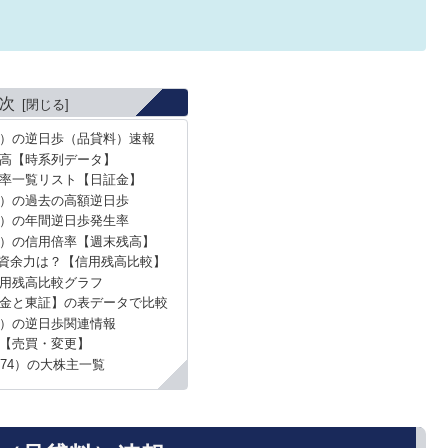
次
74）の逆日歩（品貸料）速報
高【時系列データ】
率一覧リスト【日証金】
4）の過去の高額逆日歩
4）の年間逆日歩発生率
74）の信用倍率【週末残高】
資余力は？【信用残高比較】
用残高比較グラフ
金と東証】の表データで比較
4）の逆日歩関連情報
【売買・変更】
074）の大株主一覧