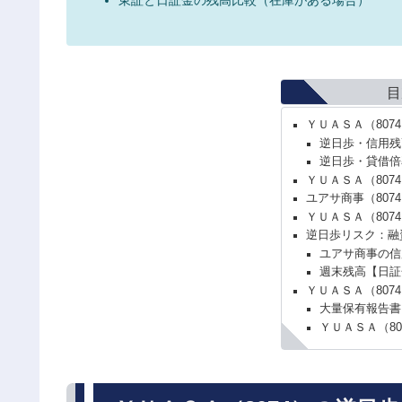
目
ＹＵＡＳＡ（80
逆日歩・信用残
逆日歩・貸借倍
ＹＵＡＳＡ（807
ユアサ商事（807
ＹＵＡＳＡ（80
逆日歩リスク：融
ユアサ商事の信
週末残高【日証
ＹＵＡＳＡ（807
大量保有報告書
ＹＵＡＳＡ（8