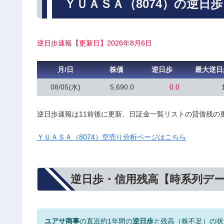
ＹＵＡＳＡ（8074）の逆日
逆日歩速報【更新日】2026年8月6日
月/日
株価
逆日歩
最大逆日
08/05(水)
5,690.0
0.0
逆日歩速報は11前後に更新、日証金一覧リストの貸借残の
ＹＵＡＳＡ（8074）空売り分析ページはこちら
逆日歩・信用残高【時系列デ
ユアサ商事
の直近約1年間の
逆日歩
と残高（株不足）の状