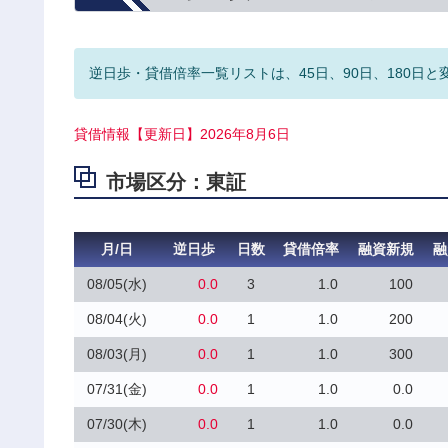
逆日歩・貸借倍率一覧リストは、45日、90日、180日と
貸借情報【更新日】2026年8月6日
市場区分：東証
月/日
逆日歩
日数
貸借倍率
融資新規
融
08/05(水)
0.0
3
1.0
100
08/04(火)
0.0
1
1.0
200
08/03(月)
0.0
1
1.0
300
07/31(金)
0.0
1
1.0
0.0
07/30(木)
0.0
1
1.0
0.0