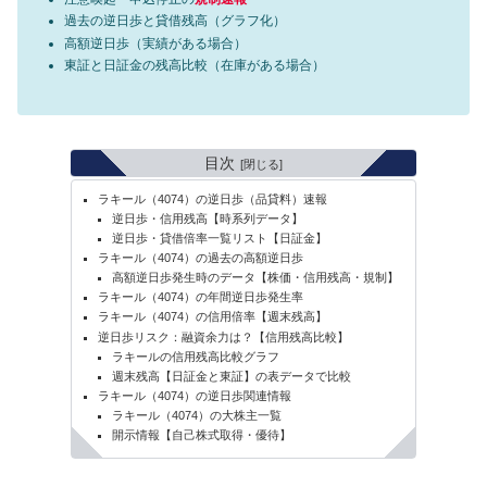
過去の逆日歩と貸借残高（グラフ化）
高額逆日歩（実績がある場合）
東証と日証金の残高比較（在庫がある場合）
目次
ラキール（4074）の逆日歩（品貸料）速報
逆日歩・信用残高【時系列データ】
逆日歩・貸借倍率一覧リスト【日証金】
ラキール（4074）の過去の高額逆日歩
高額逆日歩発生時のデータ【株価・信用残高・規制】
ラキール（4074）の年間逆日歩発生率
ラキール（4074）の信用倍率【週末残高】
逆日歩リスク：融資余力は？【信用残高比較】
ラキールの信用残高比較グラフ
週末残高【日証金と東証】の表データで比較
ラキール（4074）の逆日歩関連情報
ラキール（4074）の大株主一覧
開示情報【自己株式取得・優待】