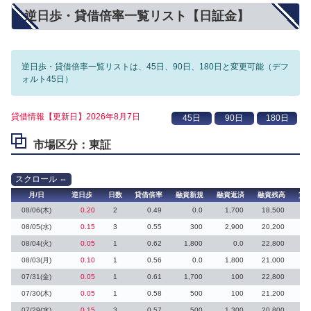
逆日歩・貸借倍率一覧リスト【日証金】
逆日歩・貸借倍率一覧リストは、45日、90日、180日と変更可能（デフ
ォルト45日）
貸借情報【更新日】2026年8月7日
市場区分：東証
月/日
逆日歩
日数
貸借倍率
融資新規
融資返済
融資残高
貸
08/06(木)
0.20
2
0.49
0.0
1,700
18,500
1
08/05(水)
0.15
3
0.55
300
2,900
20,200
08/04(火)
0.05
1
0.62
1,800
0.0
22,800
08/03(月)
0.10
1
0.56
0.0
1,800
21,000
1
07/31(金)
0.05
1
0.61
1,700
100
22,800
07/30(木)
0.05
1
0.58
500
100
21,200
07/29(水)
0.15
3
0.57
500
1,300
20,800