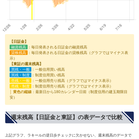
【日証金】
融資残高
：毎日発表される日証金の融資残高
貸株残高
：毎日発表される日証金の貸株残高（グラフではマイナス表
示）
【東証の週末残高】
買残・一般
：一般信用買い残高
買残・制度
：制度信用買い残高
売残・一般
：一般信用売り残高（グラフではマイナス表示）
売残・制度
：制度信用売り残高（グラフではマイナス表示）
│ 黄色の縦線
：最新日から180カレンダー日前（制度信用の建玉期限目
安）
週末残高【日証金と東証】の表データで比較
上記グラフ、ラキールの逆日歩チェックに欠かせない、週末残高のデータで