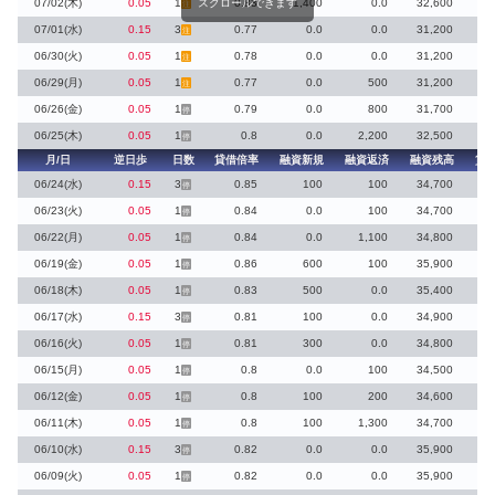
07/02(木)
0.05
1
スクロールできます
0.83
1,400
0.0
32,600
注
07/01(水)
0.15
3
0.77
0.0
0.0
31,200
注
06/30(火)
0.05
1
0.78
0.0
0.0
31,200
注
06/29(月)
0.05
1
0.77
0.0
500
31,200
注
06/26(金)
0.05
1
0.79
0.0
800
31,700
停
06/25(木)
0.05
1
0.8
0.0
2,200
32,500
停
月/日
逆日歩
日数
貸借倍率
融資新規
融資返済
融資残高
貸
06/24(水)
0.15
3
0.85
100
100
34,700
停
06/23(火)
0.05
1
0.84
0.0
100
34,700
停
06/22(月)
0.05
1
0.84
0.0
1,100
34,800
停
06/19(金)
0.05
1
0.86
600
100
35,900
停
06/18(木)
0.05
1
0.83
500
0.0
35,400
停
06/17(水)
0.15
3
0.81
100
0.0
34,900
停
06/16(火)
0.05
1
0.81
300
0.0
34,800
停
06/15(月)
0.05
1
0.8
0.0
100
34,500
停
06/12(金)
0.05
1
0.8
100
200
34,600
停
06/11(木)
0.05
1
0.8
100
1,300
34,700
停
06/10(水)
0.15
3
0.82
0.0
0.0
35,900
停
06/09(火)
0.05
1
0.82
0.0
0.0
35,900
停