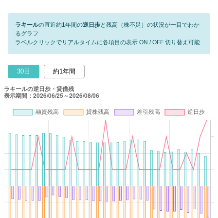
ラキール
の直近約1年間の
逆日歩
と残高（株不足）の状況が一目でわか
るグラフ
ラベルクリックでリアルタイムに各項目の表示 ON / OFF 切り替え可能
30日
約1年間