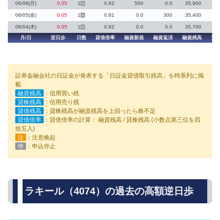
06/08(月)
0.05
1
0.82
500
0.0
35,900
停
06/05(金)
0.05
1
0.81
0.0
300
35,400
停
06/04(木)
0.05
1
0.82
0.0
0.0
35,700
停
月/日
逆日歩
日数
貸借倍率
融資新規
融資返済
融資残高
貸
証券金融会社の日証金が発表する「日証金貸借取引残高」を時系列に掲
載
融資残高
：信用買い残
貸株残高
：信用売り残
貸借残高
：貸株残高が融資残高を上回ったら株不足
貸借倍率
：貸借倍率の計算： 融資残高 / 貸株残高 (小数点第三位を四
捨五入)
注
：注意喚起
停
：申込停止
ラキール（4074）の過去の高額逆日歩