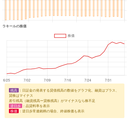
残高
：日証金の発表する貸借残高の数値をグラフ化、融資はプラス、
貸株はマイナス
差引残高（融資残高ー貸株残高）がマイナスなら株不足
逆日歩
：品貸料率を表示
株価
：逆日歩常連銘柄の場合、終値株価も表示