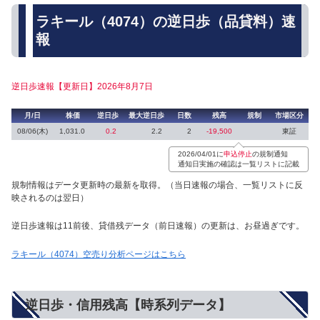
ラキール（4074）の逆日歩（品貸料）速
報
逆日歩速報【更新日】2026年8月7日
月/日
株価
逆日歩
最大逆日歩
日数
残高
規制
市場区分
08/06(木)
1,031.0
0.2
2.2
2
-19,500
東証
2026/04/01に
申込停止
の規制通知
通知日実施の確認は一覧リストに記載
規制情報はデータ更新時の最新を取得。（当日速報の場合、一覧リストに反
映されるのは翌日）
逆日歩速報は11前後、貸借残データ（前日速報）の更新は、お昼過ぎです。
ラキール（4074）空売り分析ページはこちら
逆日歩・信用残高【時系列データ】