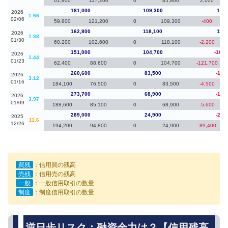
61,800
117,200
0
85,800
2,000
181,000
109,300
18,2
2026
1.66
02/06
59,800
121,200
0
109,300
-400
162,800
118,100
11,8
2026
1.38
01/30
60,200
102,600
0
118,100
-2,200
151,000
104,700
-109,
2026
1.44
01/23
62,400
88,600
0
104,700
-121,700
260,600
83,500
-13,
2026
3.12
01/16
184,100
76,500
0
83,500
-4,500
273,700
68,900
-15,
2026
3.97
01/09
188,600
85,100
0
68,900
-5,600
289,000
24,900
-24,
2025
11.6
12/26
194,200
94,800
0
24,900
-89,400
買残
：信用買の残高
売残
：信用売の残高
一般
：一般信用取引の数量
制度
：制度信用取引の数量
逆日歩リスク：融資余力は？【信用残高