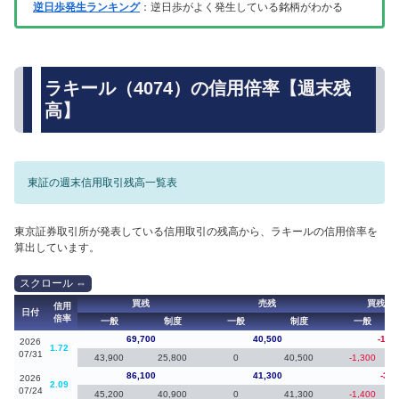
逆日歩発生ランキング
：逆日歩がよく発生している銘柄がわかる
ラキール（4074）の信用倍率【週末残
高】
東証の週末信用取引残高一覧表
東京証券取引所が発表している信用取引の残高から、ラキールの信用倍率を
算出しています。
買残
売残
買残（
信用
日付
倍率
一般
制度
一般
制度
一般
69,700
40,500
-16,
2026
1.72
07/31
43,900
25,800
0
40,500
-1,300
86,100
41,300
-3,0
2026
2.09
07/24
45,200
40,900
0
41,300
-1,400