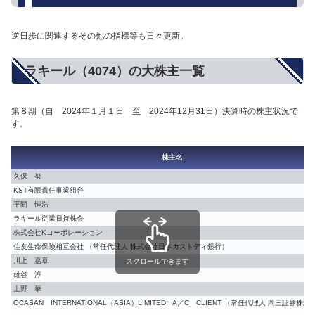
逆日歩に関連するその他の指標等も日々更新。
ラキール（4074）の大株主一覧
第８期（自 2024年１月１日 至 2024年12月31日）決算時の株主状況で
す。
株主名
久保 努
KST有限責任事業組合
平間 恒浩
ラキール従業員持株会
株式会社Kコーポレーション
住友生命保険相互会社 （常任代理人 株式会社日本カストディ銀行）
川上 嘉章
スクロールできます
雄谷 淳
上野 華
OCASAN INTERNATIONAL（ASIA）LIMITED A／C CLIENT （常任代理人 岡三証券株