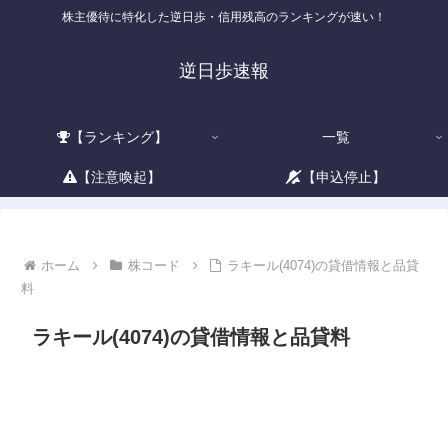
株主優待に特化した逆日歩・信用残高のランキングが速い！
逆日歩速報
【ランキング】
一覧
【注意喚起】
【申込停止】
ホーム
株コード
ラキール(4074)の貸借情報と品貸
料
ラキール(4074)の貸借情報と品貸料