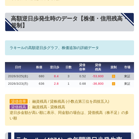
高額逆日歩発生時のデータ【株価・信用残高・
規制】
ラキールの高額逆日歩グラフ、株価追加の詳細データ
貸借
貸借
日付
株価
逆日歩
日数
規制
市場
倍率
残高
2026/3/25(水)
680
8.4
3
0.52
-53,600
東証
注
2026/3/23(月)
636
2.8
1
0.68
-36,800
東証
注
貸借倍率
： 融資残高 / 貸株残高 (小数点第三位を四捨五入)
貸借残高
： 融資残高 - 貸株残高
逆日歩金額が高い順に表示、同金額の場合は、貸借残高（株不足）の多
い順