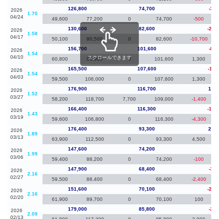
126,800
74,700
-3,8
2026
1.70
04/24
49,600
77,200
0
74,700
-500
130,600
82,600
-26,
2026
1.58
04/17
50,100
80,500
0
82,600
-10,700
156,700
101,600
-8,8
2026
1.54
04/10
スクロールできます
60,800
95,900
0
101,600
1,300
165,500
107,600
-11,
2026
1.54
04/03
59,500
106,000
0
107,600
1,300
176,900
116,700
10,5
2026
1.52
03/27
58,200
118,700
7,700
109,000
-1,400
166,400
116,300
-10,
2026
1.43
03/19
59,600
106,800
0
116,300
-4,300
176,400
93,300
28,8
2026
1.89
03/13
63,900
112,500
0
93,300
4,500
147,600
74,200
-30
2026
1.99
03/06
59,400
88,200
0
74,200
-100
147,900
68,400
-3,7
2026
2.16
02/27
59,500
88,400
0
68,400
-2,400
151,600
70,100
-27,
2026
2.16
02/20
61,900
89,700
0
70,100
100
179,000
85,800
-2,0
2026
2.09
02/13