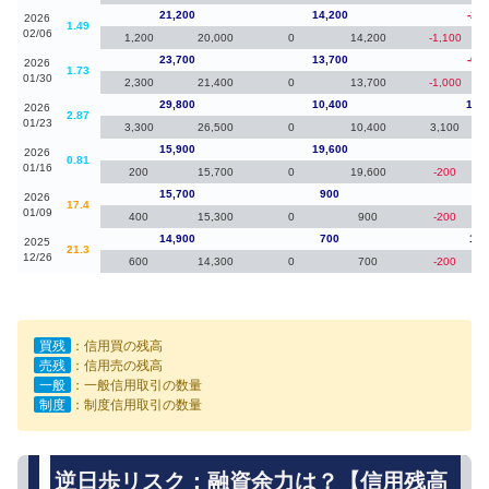
21,200
14,200
-2,5
2026
1.49
02/06
1,200
20,000
0
14,200
-1,100
23,700
13,700
-6,1
2026
1.73
01/30
2,300
21,400
0
13,700
-1,000
29,800
10,400
13,
2026
2.87
01/23
3,300
26,500
0
10,400
3,100
15,900
19,600
20
2026
0.81
01/16
200
15,700
0
19,600
-200
15,700
900
80
2026
17.4
01/09
400
15,300
0
900
-200
14,900
700
1,7
2025
21.3
12/26
600
14,300
0
700
-200
買残
：信用買の残高
売残
：信用売の残高
一般
：一般信用取引の数量
制度
：制度信用取引の数量
逆日歩リスク：融資余力は？【信用残高