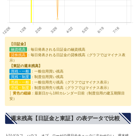
【日証金】
融資残高
：毎日発表される日証金の融資残高
貸株残高
：毎日発表される日証金の貸株残高（グラフではマイナス表
示）
【東証の週末残高】
買残・一般
：一般信用買い残高
買残・制度
：制度信用買い残高
売残・一般
：一般信用売り残高（グラフではマイナス表示）
売残・制度
：制度信用売り残高（グラフではマイナス表示）
│ 黄色の縦線
：最新日から180カレンダー日前（制度信用の建玉期限目
安）
週末残高【日証金と東証】の表データで比較
上記グラフ、ハウス オブ ローゼの逆日歩チェックに欠かせない、週末残