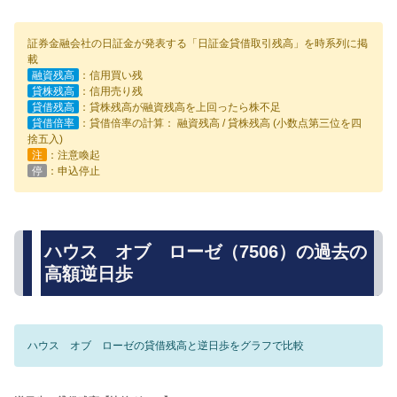
証券金融会社の日証金が発表する「日証金貸借取引残高」を時系列に掲
載
融資残高
：信用買い残
貸株残高
：信用売り残
貸借残高
：貸株残高が融資残高を上回ったら株不足
貸借倍率
：貸借倍率の計算： 融資残高 / 貸株残高 (小数点第三位を四
捨五入)
注
：注意喚起
停
：申込停止
ハウス オブ ローゼ（7506）の過去の
高額逆日歩
ハウス オブ ローゼの貸借残高と逆日歩をグラフで比較