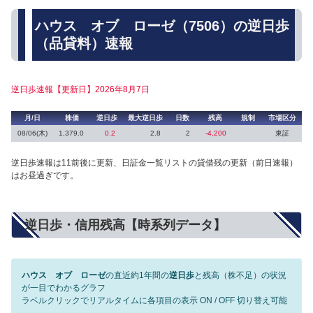
ハウス オブ ローゼ（7506）の逆日歩
（品貸料）速報
逆日歩速報【更新日】2026年8月7日
月/日
株価
逆日歩
最大逆日歩
日数
残高
規制
市場区分
08/06(木)
1,379.0
0.2
2.8
2
-4,200
東証
逆日歩速報は11前後に更新、日証金一覧リストの貸借残の更新（前日速報）
はお昼過ぎです。
逆日歩・信用残高【時系列データ】
ハウス オブ ローゼ
の直近約1年間の
逆日歩
と残高（株不足）の状況
が一目でわかるグラフ
ラベルクリックでリアルタイムに各項目の表示 ON / OFF 切り替え可能