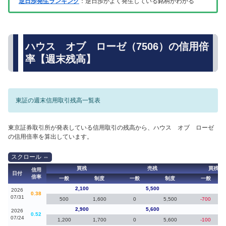
逆日歩発生ランキング
：逆日歩がよく発生している銘柄がわかる
ハウス オブ ローゼ（7506）の信用倍
率【週末残高】
東証の週末信用取引残高一覧表
東京証券取引所が発表している信用取引の残高から、ハウス オブ ローゼ
の信用倍率を算出しています。
買残
売残
買残（
信用
日付
倍率
一般
制度
一般
制度
一般
2,100
5,500
-8
2026
0.38
07/31
500
1,600
0
5,500
-700
2,900
5,600
20
2026
0.52
07/24
1,200
1,700
0
5,600
-100