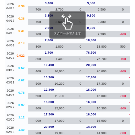
3,400
9,500
10
2026
0.36
04/24
700
2,700
0
9,500
0
3,300
9,300
40
2026
0.36
04/17
700
2,600
0
9,300
0
2,900
9,300
30
2026
0.31
04/10
スクロールできます
700
2,200
0
9,300
-100
2,600
18,800
90
2026
0.14
04/03
800
1,800
0
18,800
500
1,700
76,700
-8,7
2026
0.022
03/27
300
1,400
0
76,700
-100
10,400
20,000
-3
2026
0.52
03/19
400
10,000
0
20,000
-100
10,700
17,300
-1,7
2026
0.62
03/13
500
10,200
0
17,300
0
12,400
16,000
-3,4
2026
0.78
03/06
500
11,900
0
16,000
-300
15,800
16,300
-2,1
2026
0.97
02/27
800
15,000
0
16,300
-100
17,900
16,000
-2,9
2026
1.12
02/20
900
17,000
0
16,000
0
20,800
14,900
-4
2026
1.40
02/13
900
19,900
0
14,900
-300