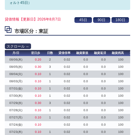
ォルト45日）
貸借情報【更新日】2026年8月7日
市場区分：東証
月/日
逆日歩
日数
貸借倍率
融資新規
融資返済
融資残高
貸
08/06(木)
0.20
2
0.02
0.0
0.0
100
08/05(水)
0.30
3
0.02
0.0
0.0
100
08/04(火)
0.10
1
0.02
0.0
0.0
100
08/03(月)
0.10
1
0.02
0.0
0.0
100
07/31(金)
0.10
1
0.02
0.0
0.0
100
07/30(木)
0.10
1
0.02
0.0
0.0
100
07/29(水)
0.30
3
0.02
0.0
0.0
100
07/28(火)
0.10
1
0.02
0.0
0.0
100
07/27(月)
0.10
1
0.02
0.0
0.0
100
07/24(金)
0.10
0.02
0.0
0.0
100
07/23(木)
0.10
1
0.02
0.0
0.0
100