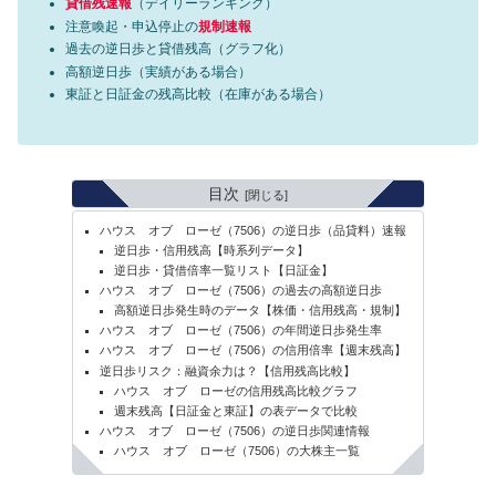
貸借残速報
（デイリーランキング）
注意喚起・申込停止の
規制速報
過去の逆日歩と貸借残高（グラフ化）
高額逆日歩（実績がある場合）
東証と日証金の残高比較（在庫がある場合）
目次
ハウス オブ ローゼ（7506）の逆日歩（品貸料）速報
逆日歩・信用残高【時系列データ】
逆日歩・貸借倍率一覧リスト【日証金】
ハウス オブ ローゼ（7506）の過去の高額逆日歩
高額逆日歩発生時のデータ【株価・信用残高・規制】
ハウス オブ ローゼ（7506）の年間逆日歩発生率
ハウス オブ ローゼ（7506）の信用倍率【週末残高】
逆日歩リスク：融資余力は？【信用残高比較】
ハウス オブ ローゼの信用残高比較グラフ
週末残高【日証金と東証】の表データで比較
ハウス オブ ローゼ（7506）の逆日歩関連情報
ハウス オブ ローゼ（7506）の大株主一覧