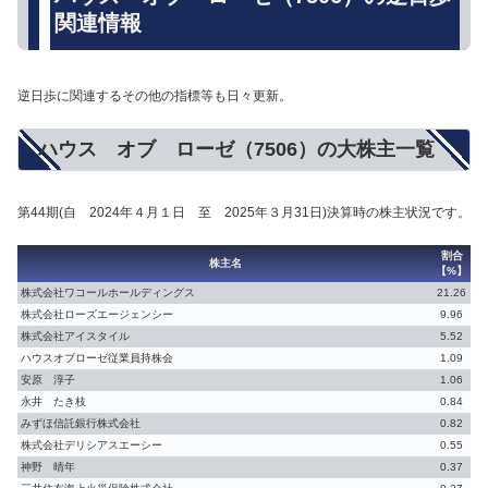
関連情報
逆日歩に関連するその他の指標等も日々更新。
ハウス オブ ローゼ（7506）の大株主一覧
第44期(自 2024年４月１日 至 2025年３月31日)決算時の株主状況です。
割合
株主名
【%】
株式会社ワコールホールディングス
21.26
株式会社ローズエージェンシー
9.96
株式会社アイスタイル
5.52
ハウスオブローゼ従業員持株会
1.09
安原 淳子
1.06
永井 たき枝
0.84
みずほ信託銀行株式会社
0.82
株式会社デリシアスエーシー
0.55
神野 晴年
0.37