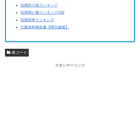
信用売り残ランキング
信用買い残ランキング100
信用倍率ランキング
大量保有報告書【開示速報】
株コード
スポンサーリンク