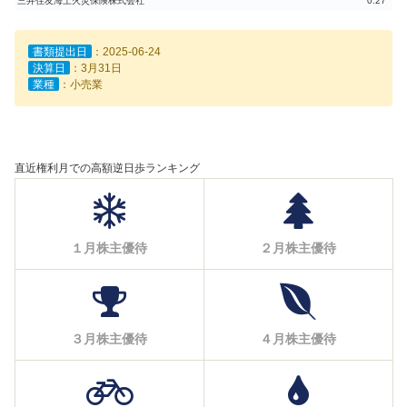
三井住友海上火災保険株式会社
0.27
書類提出日
：2025-06-24
決算日
：3月31日
業種
：小売業
直近権利月での高額逆日歩ランキング
１月株主優待
２月株主優待
３月株主優待
４月株主優待