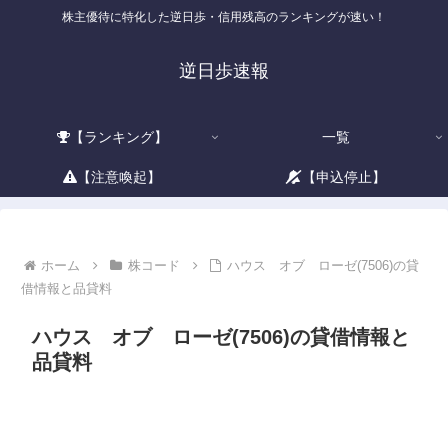
株主優待に特化した逆日歩・信用残高のランキングが速い！
逆日歩速報
【ランキング】
一覧
【注意喚起】
【申込停止】
ホーム
株コード
ハウス オブ ローゼ(7506)の貸
借情報と品貸料
ハウス オブ ローゼ(7506)の貸借情報と
品貸料