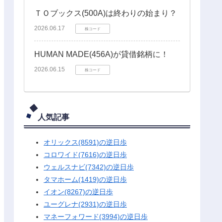
ＴＯブックス(500A)は終わりの始まり？
2026.06.17
株コード
HUMAN MADE(456A)が貸借銘柄に！
2026.06.15
株コード
人気記事
オリックス(8591)の逆日歩
コロワイド(7616)の逆日歩
ウェルスナビ(7342)の逆日歩
タマホーム(1419)の逆日歩
イオン(8267)の逆日歩
ユーグレナ(2931)の逆日歩
マネーフォワード(3994)の逆日歩