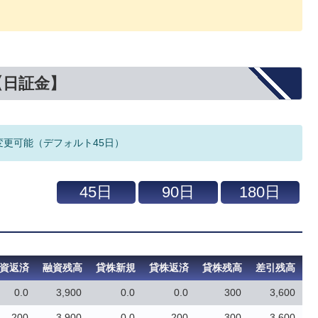
【日証金】
変更可能（デフォルト45日）
資返済
融資残高
貸株新規
貸株返済
貸株残高
差引残高
0.0
3,900
0.0
0.0
300
3,600
200
3,900
0.0
200
300
3,600