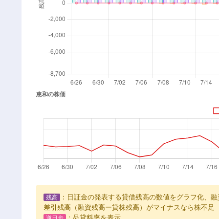
：日証金の発表する貸借残高の数値をグラフ化、融
残高
差引残高（融資残高ー貸株残高）がマイナスなら株不足
：品貸料率を表示
逆日歩