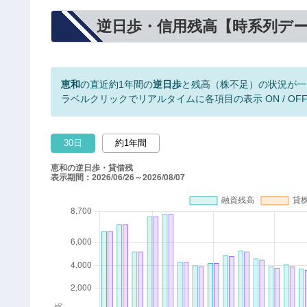
逆日歩・信用残高【時系列デ
恵和
の直近約1年間の
逆日歩
と残高（株不足）の状況が一
ラベルクリックでリアルタイムに各項目の表示 ON / OF
30日
約1年間