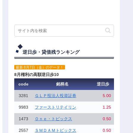
逆日歩・貸借残ランキング
最新 8月7日（金）のデータ！
8月権利の高額逆日歩10
code
銘柄名
逆日歩
3281
ＧＬＰ投法人投資証券
5.00
9983
ファーストリテイリン
1.25
1473
Ｏｎｅ・トピックス
0.50
2557
ＳＭＤＡＭトピックス
0.50