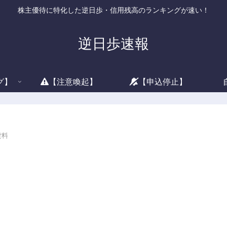
株主優待に特化した逆日歩・信用残高のランキングが速い！
逆日歩速報
グ】
【注意喚起】
【申込停止】
貸料