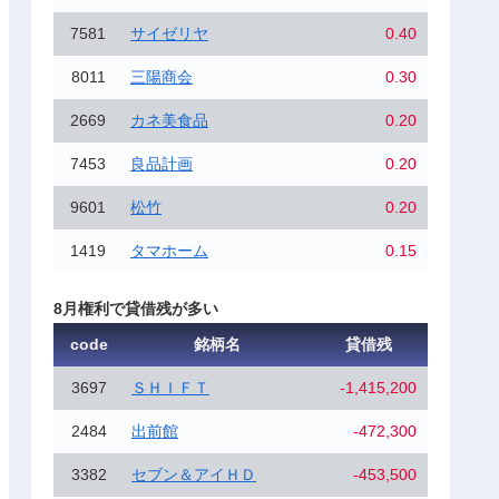
7581
サイゼリヤ
0.40
8011
三陽商会
0.30
2669
カネ美食品
0.20
7453
良品計画
0.20
9601
松竹
0.20
1419
タマホーム
0.15
8月権利で貸借残が多い
code
銘柄名
貸借残
3697
ＳＨＩＦＴ
-1,415,200
2484
出前館
-472,300
3382
セブン＆アイＨＤ
-453,500