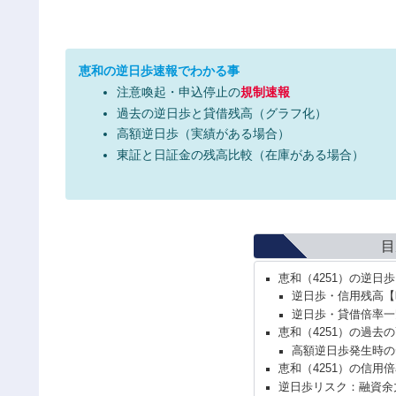
恵和の逆日歩速報でわかる事
注意喚起・申込停止の
規制速報
過去の逆日歩と貸借残高（グラフ化）
高額逆日歩（実績がある場合）
東証と日証金の残高比較（在庫がある場合）
目
恵和（4251）の逆日
逆日歩・信用残高【
逆日歩・貸借倍率一
恵和（4251）の過去
高額逆日歩発生時の
恵和（4251）の信用
逆日歩リスク：融資余