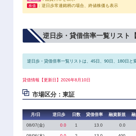
：逆日歩常連銘柄の場合、終値株価も表示
株価
逆日歩・貸借倍率一覧リスト
逆日歩・貸借倍率一覧リストは、45日、90日、180日と
貸借情報【更新日】2026年8月10日
市場区分：東証
月/日
逆日歩
日数
貸借倍率
融資新規
融
08/07(金)
0.0
1
13.0
0.0
08/06(木)
0.0
2
13.0
400