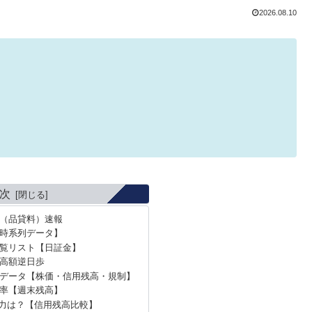
2026.08.10
次
歩（品貸料）速報
時系列データ】
覧リスト【日証金】
の高額逆日歩
データ【株価・信用残高・規制】
倍率【週末残高】
力は？【信用残高比較】