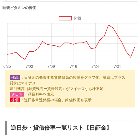
残高
：日証金の発表する貸借残高の数値をグラフ化、融資はプラス、
貸株はマイナス
差引残高（融資残高ー貸株残高）がマイナスなら株不足
逆日歩
：品貸料率を表示
株価
：逆日歩常連銘柄の場合、終値株価も表示
逆日歩・貸借倍率一覧リスト【日証金】