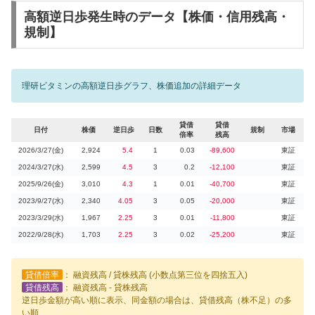
高額逆日歩発生時のデータ【株価・信用残高・
規制】
理研ビタミンの高額逆日歩グラフ、株価追加の詳細データ
貸借
貸借
日付
株価
逆日歩
日数
規制
市場
倍率
残高
2026/3/27(金)
2,924
5.4
1
0.03
-89,600
東証
2024/3/27(水)
2,599
4.5
3
0.2
-12,100
東証
2025/9/26(金)
3,010
4.3
1
0.01
-40,700
東証
2023/9/27(水)
2,340
4.05
3
0.05
-20,000
東証
2023/3/29(水)
1,967
2.25
3
0.01
-11,800
東証
2022/9/28(水)
1,703
2.25
3
0.02
-25,200
東証
貸借倍率
： 融資残高 / 貸株残高 (小数点第三位を四捨五入)
貸借残高
： 融資残高 - 貸株残高
逆日歩金額が高い順に表示、同金額の場合は、貸借残高（株不足）の多
い順