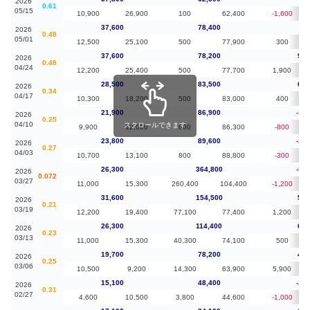
2026
0.61
05/15
10,900
26,900
100
62,400
-1,600
37,600
78,400
0
2026
0.48
05/01
12,500
25,100
500
77,900
300
37,600
78,200
9,1
2026
0.48
04/24
12,200
25,400
500
77,700
1,900
28,500
83,500
6,6
2026
0.34
04/17
10,300
18,200
500
83,000
400
21,900
86,900
-1,9
2026
0.25
04/10
スクロールできます
9,900
12,000
600
86,300
-800
23,800
89,600
-2,5
2026
0.27
04/03
10,700
13,100
800
88,800
-300
26,300
364,800
-5,3
2026
0.072
03/27
11,000
15,300
260,400
104,400
-1,200
31,600
154,500
5,3
2026
0.21
03/19
12,200
19,400
77,100
77,400
1,200
26,300
114,400
6,6
2026
0.23
03/13
11,000
15,300
40,300
74,100
500
19,700
78,200
4,6
2026
0.25
03/06
10,500
9,200
14,300
63,900
5,900
15,100
48,400
-2,0
2026
0.31
02/27
4,600
10,500
3,800
44,600
-1,000