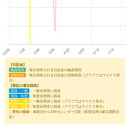
【日証金】
融資残高
：毎日発表される日証金の融資残高
貸株残高
：毎日発表される日証金の貸株残高（グラフではマイナス表
示）
【東証の週末残高】
買残・一般
：一般信用買い残高
買残・制度
：制度信用買い残高
売残・一般
：一般信用売り残高（グラフではマイナス表示）
売残・制度
：制度信用売り残高（グラフではマイナス表示）
│ 黄色の縦線
：最新日から180カレンダー日前（制度信用の建玉期限目
安）