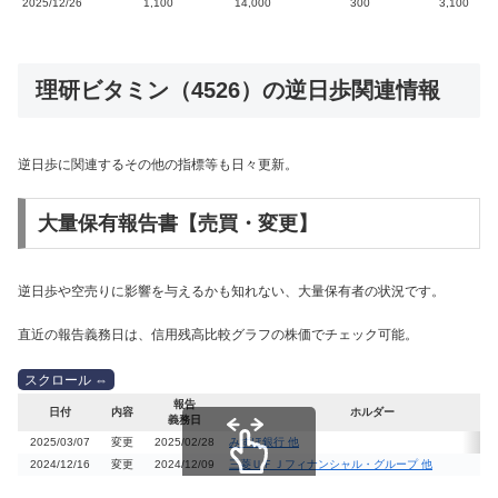
2025/12/26
1,100
14,000
300
3,100
理研ビタミン（4526）の逆日歩関連情報
逆日歩に関連するその他の指標等も日々更新。
大量保有報告書【売買・変更】
逆日歩や空売りに影響を与えるかも知れない、大量保有者の状況です。
直近の報告義務日は、信用残高比較グラフの株価でチェック可能。
報告
日付
内容
ホルダー
義務日
2025/03/07
変更
2025/02/28
みずほ銀行 他
2024/12/16
変更
2024/12/09
三菱ＵＦＪフィナンシャル・グループ 他
スクロールできます