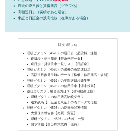
過去の逆日歩と貸借残高（グラフ化）
高額逆日歩（実績がある場合）
東証と日証金の残高比較（在庫がある場合）
目次
理研ビタミン（4526）の逆日歩（品貸料）速報
逆日歩・信用残高【時系列データ】
逆日歩・貸借倍率一覧リスト【日証金】
理研ビタミン（4526）の過去の高額逆日歩
高額逆日歩発生時のデータ【株価・信用残高・規制】
理研ビタミン（4526）の年間逆日歩発生率
理研ビタミン（4526）の信用倍率【週末残高】
逆日歩リスク：融資余力は？【信用残高比較】
理研ビタミンの信用残高比較グラフ
週末残高【日証金と東証】の表データで比較
理研ビタミン（4526）の逆日歩関連情報
大量保有報告書【売買・変更】
理研ビタミン（4526）の大株主一覧
開示情報【自己株式取得・優待】