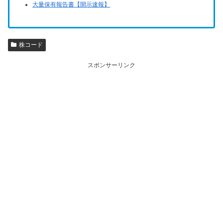
大量保有報告書【開示速報】
株コード
スポンサーリンク