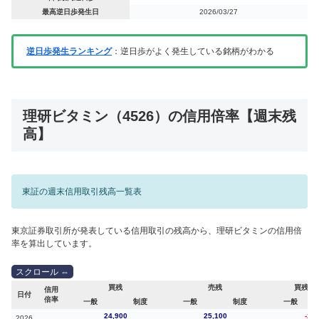
最高逆日歩発生日
2026/03/27
逆日歩発生ランキング
：逆日歩がよく発生している銘柄がわかる
理研ビタミン（4526）の信用倍率【週末残
高】
東証の週末信用取引残高一覧表
東京証券取引所が発表している信用取引の残高から、理研ビタミンの信用倍
率を算出しています。
買残
売残
買残（
信用
日付
倍率
一般
制度
一般
制度
一般
24,900
25,100
-2,8
2026