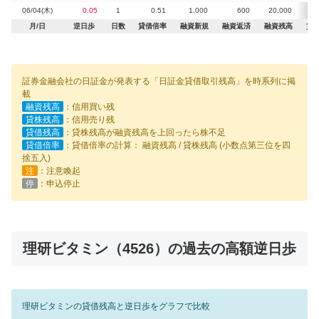
06/04(木)
0.05
1
0.51
1,000
600
20,000
月/日
逆日歩
日数
貸借倍率
融資新規
融資返済
融資残高
貸
証券金融会社の日証金が発表する「日証金貸借取引残高」を時系列に掲
載
融資残高
：信用買い残
貸株残高
：信用売り残
貸借残高
：貸株残高が融資残高を上回ったら株不足
貸借倍率
：貸借倍率の計算： 融資残高 / 貸株残高 (小数点第三位を四
捨五入)
注
：注意喚起
停
：申込停止
理研ビタミン（4526）の過去の高額逆日歩
理研ビタミンの貸借残高と逆日歩をグラフで比較