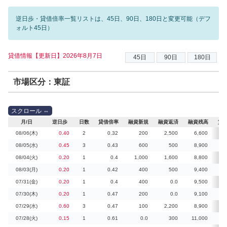
逆日歩・貸借倍率一覧リストは、45日、90日、180日と変更可能（デフ
ォルト45日）
貸借情報【更新日】2026年8月7日
市場区分：東証
月/日
逆日歩
日数
貸借倍率
融資新規
融資返済
融資残高
貸
08/06(木)
0.40
2
0.32
200
2,500
6,600
08/05(水)
0.45
3
0.43
600
500
8,900
08/04(火)
0.20
1
0.4
1,000
1,600
8,800
08/03(月)
0.20
1
0.42
400
500
9,400
07/31(金)
0.20
1
0.4
400
0.0
9,500
4
07/30(木)
0.20
1
0.47
200
0.0
9,100
07/29(水)
0.60
3
0.47
100
2,200
8,900
1
07/28(火)
0.15
1
0.61
0.0
300
11,000