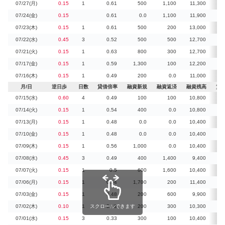
07/27(月)
0.15
1
0.61
500
1,100
11,300
07/24(金)
0.15
0.61
0.0
1,100
11,900
07/23(木)
0.15
1
0.61
500
200
13,000
07/22(水)
0.45
3
0.52
500
500
12,700
3
07/21(火)
0.15
1
0.63
800
300
12,700
07/17(金)
0.15
1
0.59
1,300
100
12,200
07/16(木)
0.15
1
0.49
200
0.0
11,000
月/日
逆日歩
日数
貸借倍率
融資新規
融資返済
融資残高
貸
07/15(水)
0.60
4
0.49
100
100
10,800
1
07/14(火)
0.15
1
0.54
400
0.0
10,800
07/13(月)
0.15
1
0.48
0.0
0.0
10,400
07/10(金)
0.15
1
0.48
0.0
0.0
10,400
3
07/09(木)
0.15
1
0.56
1,000
0.0
10,400
07/08(水)
0.45
3
0.49
400
1,400
9,400
07/07(火)
0.15
1
0.5
600
1,600
10,400
07/06(月)
0.15
1
0.54
1,700
200
11,400
07/03(金)
0.15
1
0.48
200
600
9,900
07/02(木)
0.10
1
スクロールできます
0.42
200
300
10,300
07/01(水)
0.15
3
0.33
300
100
10,400