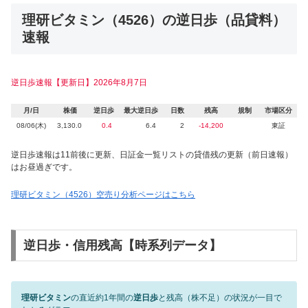
理研ビタミン（4526）の逆日歩（品貸料）
速報
逆日歩速報【更新日】2026年8月7日
月/日
株価
逆日歩
最大逆日歩
日数
残高
規制
市場区分
08/06(木)
3,130.0
0.4
6.4
2
-14,200
東証
逆日歩速報は11前後に更新、日証金一覧リストの貸借残の更新（前日速報）
はお昼過ぎです。
理研ビタミン（4526）空売り分析ページはこちら
逆日歩・信用残高【時系列データ】
理研ビタミン
の直近約1年間の
逆日歩
と残高（株不足）の状況が一目で