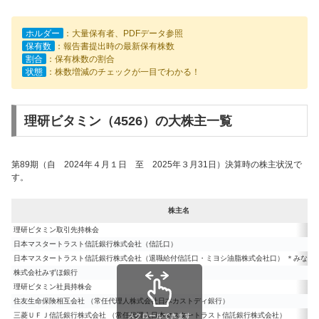
ホルダー
：大量保有者、PDFデータ参照
保有数
：報告書提出時の最新保有株数
割合
：保有株数の割合
状態
：株数増減のチェックが一目でわかる！
理研ビタミン（4526）の大株主一覧
第89期（自 2024年４月１日 至 2025年３月31日）決算時の株主状況で
す。
株主名
理研ビタミン取引先持株会
日本マスタートラスト信託銀行株式会社（信託口）
日本マスタートラスト信託銀行株式会社（退職給付信託口・ミヨシ油脂株式会社口） ＊みなし
株式会社みずほ銀行
理研ビタミン社員持株会
住友生命保険相互会社 （常任代理人株式会社日本カストディ銀行）
三菱ＵＦＪ信託銀行株式会社 （常任代理人日本マスタートラスト信託銀行株式会社）
スクロールできます