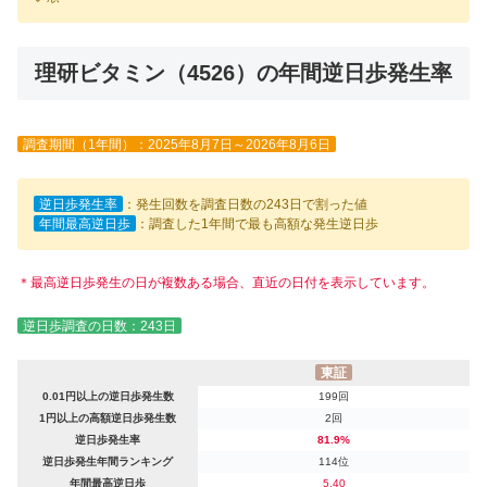
理研ビタミン（4526）の年間逆日歩発生率
調査期間（1年間）：2025年8月7日～2026年8月6日
逆日歩発生率
：発生回数を調査日数の243日で割った値
年間最高逆日歩
：調査した1年間で最も高額な発生逆日歩
＊最高逆日歩発生の日が複数ある場合、直近の日付を表示しています。
逆日歩調査の日数：243日
東証
0.01円以上の逆日歩発生数
199回
1円以上の高額逆日歩発生数
2回
逆日歩発生率
81.9%
逆日歩発生年間ランキング
114位
年間最高逆日歩
5.40