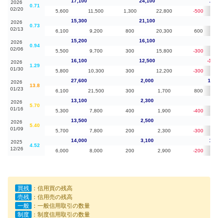
17,100
24,100
1,8
2026
0.71
02/20
5,600
11,500
1,300
22,800
-500
15,300
21,100
10
2026
0.73
02/13
6,100
9,200
800
20,300
600
15,200
16,100
-9
2026
0.94
02/06
5,500
9,700
300
15,800
-300
16,100
12,500
-11,
2026
1.29
01/30
5,800
10,300
300
12,200
-300
27,600
2,000
14,
2026
13.8
01/23
6,100
21,500
300
1,700
800
13,100
2,300
-4
2026
5.70
01/16
5,300
7,800
400
1,900
-400
13,500
2,500
-5
2026
5.40
01/09
5,700
7,800
200
2,300
-300
14,000
3,100
1,0
2025
4.52
12/26
6,000
8,000
200
2,900
-200
買残
：信用買の残高
売残
：信用売の残高
一般
：一般信用取引の数量
制度
：制度信用取引の数量