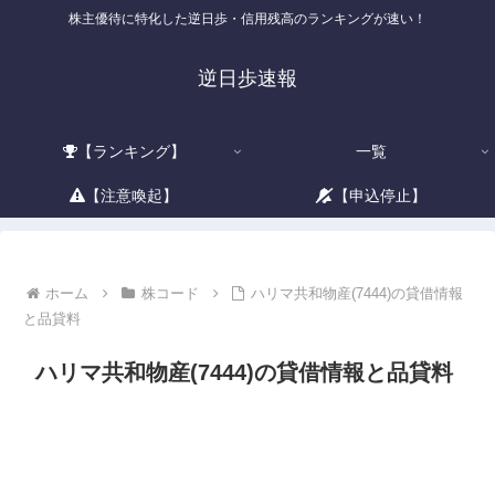
株主優待に特化した逆日歩・信用残高のランキングが速い！
逆日歩速報
【ランキング】
一覧
【注意喚起】
【申込停止】
ホーム
株コード
ハリマ共和物産(7444)の貸借情報
と品貸料
ハリマ共和物産(7444)の貸借情報と品貸料