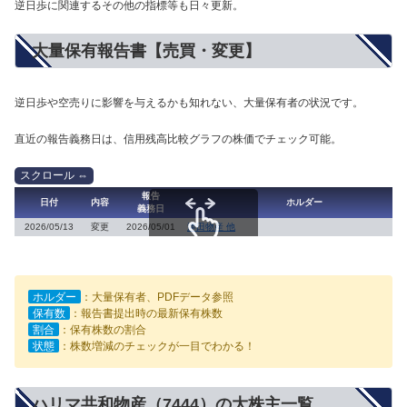
逆日歩に関連するその他の指標等も日々更新。
大量保有報告書【売買・変更】
逆日歩や空売りに影響を与えるかも知れない、大量保有者の状況です。
直近の報告義務日は、信用残高比較グラフの株価でチェック可能。
報告
日付
内容
ホルダー
義務日
2026/05/13
変更
2026/05/01
津田物産 他
スクロールできます
ホルダー
：大量保有者、PDFデータ参照
保有数
：報告書提出時の最新保有株数
割合
：保有株数の割合
状態
：株数増減のチェックが一目でわかる！
ハリマ共和物産（7444）の大株主一覧