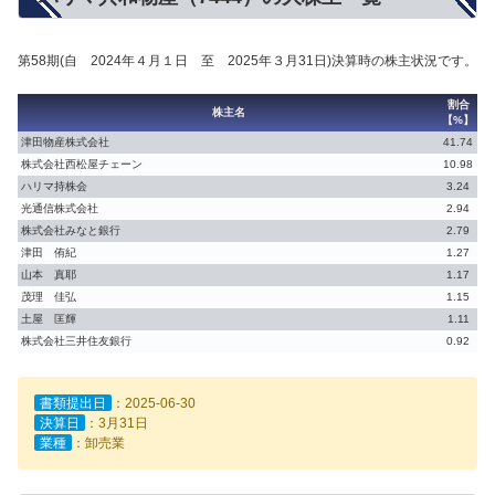
第58期(自 2024年４月１日 至 2025年３月31日)決算時の株主状況です。
割合
株主名
【%】
津田物産株式会社
41.74
株式会社西松屋チェーン
10.98
ハリマ持株会
3.24
光通信株式会社
2.94
株式会社みなと銀行
2.79
津田 侑紀
1.27
山本 真耶
1.17
茂理 佳弘
1.15
土屋 匡輝
1.11
株式会社三井住友銀行
0.92
書類提出日
：2025-06-30
決算日
：3月31日
業種
：卸売業