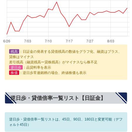
残高
：日証金の発表する貸借残高の数値をグラフ化、融資はプラス、
貸株はマイナス
差引残高（融資残高ー貸株残高）がマイナスなら株不足
逆日歩
：品貸料率を表示
株価
：逆日歩常連銘柄の場合、終値株価も表示
逆日歩・貸借倍率一覧リスト【日証金】
逆日歩・貸借倍率一覧リストは、45日、90日、180日と変更可能（デフ
ォルト45日）