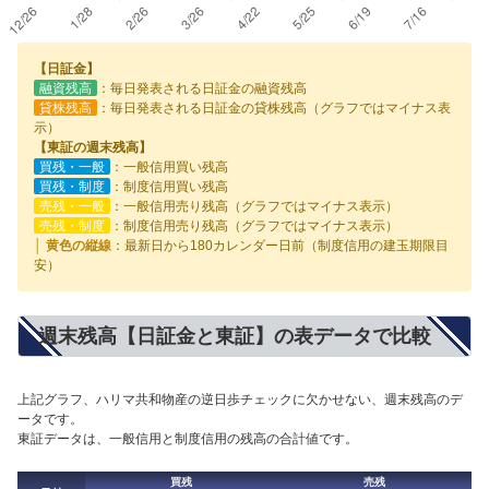
【日証金】
融資残高
：毎日発表される日証金の融資残高
貸株残高
：毎日発表される日証金の貸株残高（グラフではマイナス表
示）
【東証の週末残高】
買残・一般
：一般信用買い残高
買残・制度
：制度信用買い残高
売残・一般
：一般信用売り残高（グラフではマイナス表示）
売残・制度
：制度信用売り残高（グラフではマイナス表示）
│ 黄色の縦線
：最新日から180カレンダー日前（制度信用の建玉期限目
安）
週末残高【日証金と東証】の表データで比較
上記グラフ、ハリマ共和物産の逆日歩チェックに欠かせない、週末残高のデ
ータです。
東証データは、一般信用と制度信用の残高の合計値です。
買残
売残