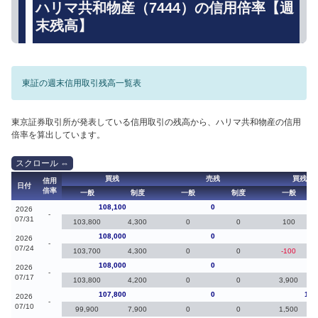
ハリマ共和物産（7444）の信用倍率【週
末残高】
東証の週末信用取引残高一覧表
東京証券取引所が発表している信用取引の残高から、ハリマ共和物産の信用
倍率を算出しています。
買残
売残
買残（
信用
日付
倍率
一般
制度
一般
制度
一般
108,100
0
10
2026
-
07/31
103,800
4,300
0
0
100
108,000
0
0
2026
-
07/24
103,700
4,300
0
0
-100
108,000
0
20
2026
-
07/17
103,800
4,200
0
0
3,900
107,800
0
1,7
2026
-
07/10
99,900
7,900
0
0
1,500