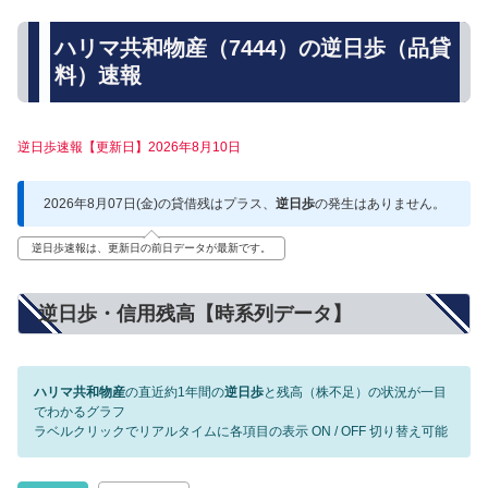
ハリマ共和物産（7444）の逆日歩（品貸
料）速報
逆日歩速報【更新日】2026年8月10日
2026年8月07日(金)の貸借残はプラス、
逆日歩
の発生はありません。
逆日歩速報は、更新日の前日データが最新です。
逆日歩・信用残高【時系列データ】
ハリマ共和物産
の直近約1年間の
逆日歩
と残高（株不足）の状況が一目
でわかるグラフ
ラベルクリックでリアルタイムに各項目の表示 ON / OFF 切り替え可能