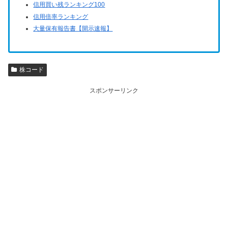
信用買い残ランキング100
信用倍率ランキング
大量保有報告書【開示速報】
株コード
スポンサーリンク