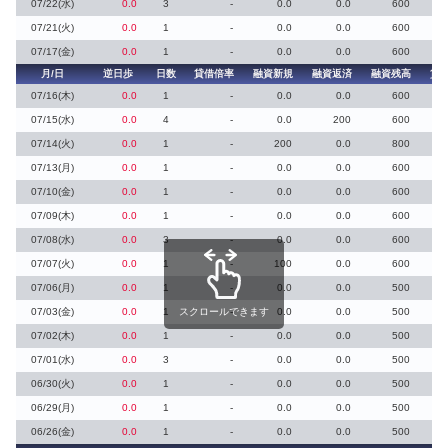
07/22(水)
0.0
3
-
0.0
0.0
600
07/21(火)
0.0
1
-
0.0
0.0
600
07/17(金)
0.0
1
-
0.0
0.0
600
月/日
逆日歩
日数
貸借倍率
融資新規
融資返済
融資残高
貸
07/16(木)
0.0
1
-
0.0
0.0
600
07/15(水)
0.0
4
-
0.0
200
600
07/14(火)
0.0
1
-
200
0.0
800
07/13(月)
0.0
1
-
0.0
0.0
600
07/10(金)
0.0
1
-
0.0
0.0
600
07/09(木)
0.0
1
-
0.0
0.0
600
07/08(水)
0.0
3
-
0.0
0.0
600
07/07(火)
0.0
1
-
100
0.0
600
07/06(月)
0.0
1
-
0.0
0.0
500
07/03(金)
0.0
1
スクロールできます
-
0.0
0.0
500
07/02(木)
0.0
1
-
0.0
0.0
500
07/01(水)
0.0
3
-
0.0
0.0
500
06/30(火)
0.0
1
-
0.0
0.0
500
06/29(月)
0.0
1
-
0.0
0.0
500
06/26(金)
0.0
1
-
0.0
0.0
500