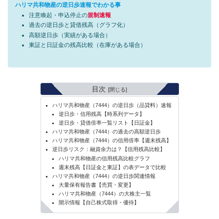
ハリマ共和物産の逆日歩速報でわかる事
注意喚起・申込停止の
規制速報
過去の逆日歩と貸借残高（グラフ化）
高額逆日歩（実績がある場合）
東証と日証金の残高比較（在庫がある場合）
目次
ハリマ共和物産（7444）の逆日歩（品貸料）速報
逆日歩・信用残高【時系列データ】
逆日歩・貸借倍率一覧リスト【日証金】
ハリマ共和物産（7444）の過去の高額逆日歩
ハリマ共和物産（7444）の信用倍率【週末残高】
逆日歩リスク：融資余力は？【信用残高比較】
ハリマ共和物産の信用残高比較グラフ
週末残高【日証金と東証】の表データで比較
ハリマ共和物産（7444）の逆日歩関連情報
大量保有報告書【売買・変更】
ハリマ共和物産（7444）の大株主一覧
開示情報【自己株式取得・優待】