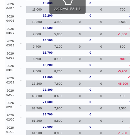
15,600
0
40
2026
-
04/10
スクロールできます
11,000
4,600
0
0
700
15,200
0
1,6
2026
-
04/03
10,300
4,900
0
0
2,500
13,600
0
-2,9
2026
-
03/27
7,800
5,800
0
0
-1,600
16,500
0
-20
2026
-
03/19
9,400
7,100
0
0
800
16,700
0
-1,5
2026
-
03/13
8,600
8,100
0
0
-900
18,200
0
-4,6
2026
-
03/06
9,500
8,700
0
0
-5,700
22,800
0
-49,
2026
-
02/27
15,200
7,600
0
0
-48,600
72,400
0
80
2026
-
02/20
63,800
8,600
0
0
100
71,600
0
1,9
2026
-
02/13
63,700
7,900
0
0
2,500
69,700
0
-30
2026
-
02/06
61,200
8,500
0
0
0
70,000
0
-1,3
2026
-
01/30
61,200
8,800
0
0
-1,900