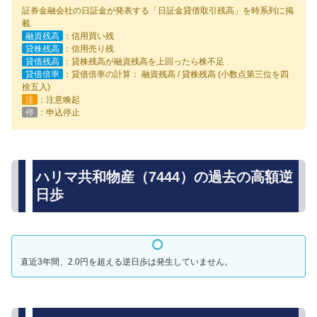
証券金融会社の日証金が発表する「日証金貸借取引残高」を時系列に掲
載
融資残高
：信用買い残
貸株残高
：信用売り残
貸借残高
：貸株残高が融資残高を上回ったら株不足
貸借倍率
：貸借倍率の計算： 融資残高 / 貸株残高 (小数点第三位を四
捨五入)
注
：注意喚起
停
：申込停止
ハリマ共和物産（7444）の過去の高額逆
日歩
直近3年間、2.0円を超える逆日歩は発生していません。