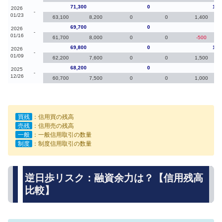
71,300
0
1,6
2026
-
01/23
63,100
8,200
0
0
1,400
69,700
0
-10
2026
-
01/16
61,700
8,000
0
0
-500
69,800
0
1,6
2026
-
01/09
62,200
7,600
0
0
1,500
68,200
0
70
2025
-
12/26
60,700
7,500
0
0
1,000
買残
：信用買の残高
売残
：信用売の残高
一般
：一般信用取引の数量
制度
：制度信用取引の数量
逆日歩リスク：融資余力は？【信用残高
比較】