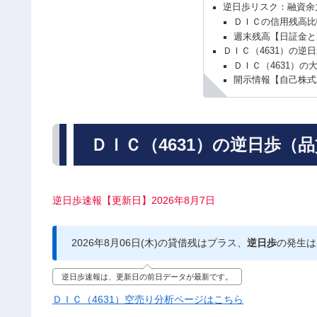
逆日歩リスク：融資余
ＤＩＣの信用残高比
週末残高【日証金と
ＤＩＣ（4631）の逆
ＤＩＣ（4631）の
開示情報【自己株式
ＤＩＣ（4631）の逆日歩（
逆日歩速報【更新日】2026年8月7日
2026年8月06日(木)の貸借残はプラス、
逆日歩
の発生は
逆日歩速報は、更新日の前日データが最新です。
ＤＩＣ（4631）空売り分析ページはこちら