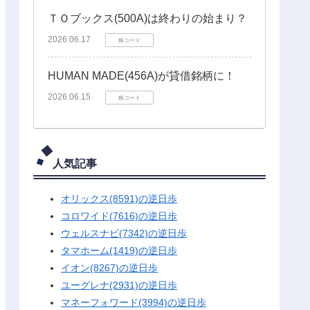
ＴＯブックス(500A)は終わりの始まり？
2026.06.17
株コード
HUMAN MADE(456A)が貸借銘柄に！
2026.06.15
株コード
人気記事
オリックス(8591)の逆日歩
コロワイド(7616)の逆日歩
ウェルスナビ(7342)の逆日歩
タマホーム(1419)の逆日歩
イオン(8267)の逆日歩
ユーグレナ(2931)の逆日歩
マネーフォワード(3994)の逆日歩