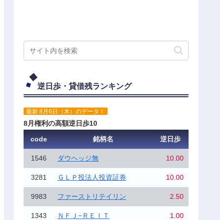
逆日歩・貸借残ランキング
最新 8月6日（木）のデータ！
8月権利の高額逆日歩10
code
銘柄名
逆日歩
1546
ダウヘッジ無
10.00
3281
ＧＬＰ投法人投資証券
10.00
9983
ファーストリテイリン
2.50
1343
ＮＦＪ−ＲＥＩＴ
1.00