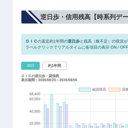
逆日歩・信用残高【時系列デ
ＤＩＣ
の直近約1年間の
逆日歩
と残高（株不足）の状況が
ラベルクリックでリアルタイムに各項目の表示 ON / OF
30日
約1年間