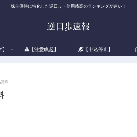
株主優待に特化した逆日歩・信用残高のランキングが速い！
逆日歩速報
グ】
【注意喚起】
【申込停止】
品貸料
料