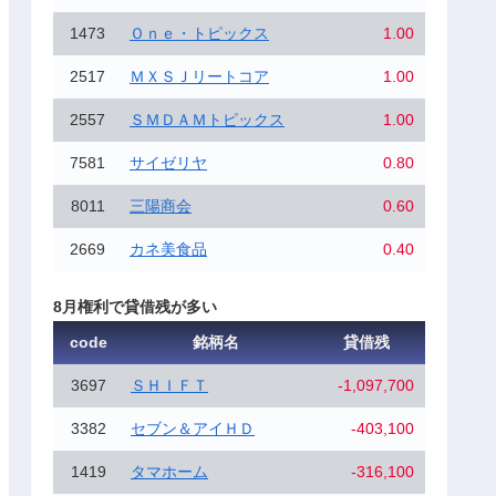
1473
Ｏｎｅ・トピックス
1.00
2517
ＭＸＳＪリートコア
1.00
2557
ＳＭＤＡＭトピックス
1.00
7581
サイゼリヤ
0.80
8011
三陽商会
0.60
2669
カネ美食品
0.40
8月権利で貸借残が多い
code
銘柄名
貸借残
3697
ＳＨＩＦＴ
-1,097,700
3382
セブン＆アイＨＤ
-403,100
1419
タマホーム
-316,100