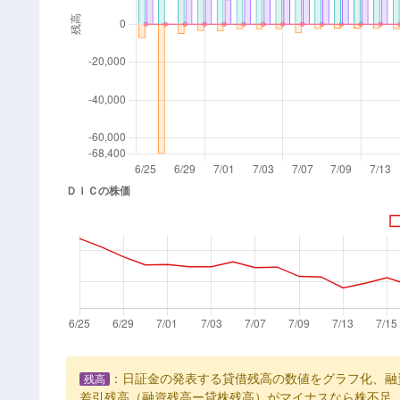
：日証金の発表する貸借残高の数値をグラフ化、融
残高
差引残高（融資残高ー貸株残高）がマイナスなら株不足