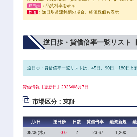
：品貸料率を表示
逆日歩
：逆日歩常連銘柄の場合、終値株価も表示
株価
逆日歩・貸借倍率一覧リスト
逆日歩・貸借倍率一覧リストは、45日、90日、180日と
貸借情報【更新日】2026年8月7日
市場区分：東証
月/日
逆日歩
日数
貸借倍率
融資新規
融
08/06(木)
0.0
2
23.67
1,200