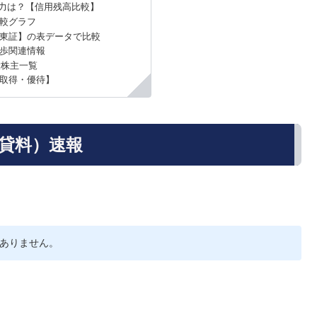
力は？【信用残高比較】
較グラフ
東証】の表データで比較
日歩関連情報
大株主一覧
取得・優待】
品貸料）速報
ありません。