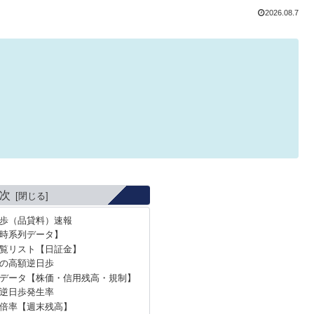
2026.08.7
次
日歩（品貸料）速報
時系列データ】
覧リスト【日証金】
去の高額逆日歩
データ【株価・信用残高・規制】
間逆日歩発生率
用倍率【週末残高】