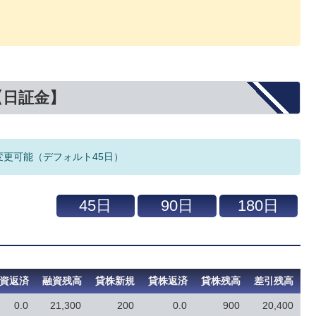
【日証金】
変更可能（デフォルト45日）
資返済
融資残高
貸株新規
貸株返済
貸株残高
差引残高
0.0
21,300
200
0.0
900
20,400