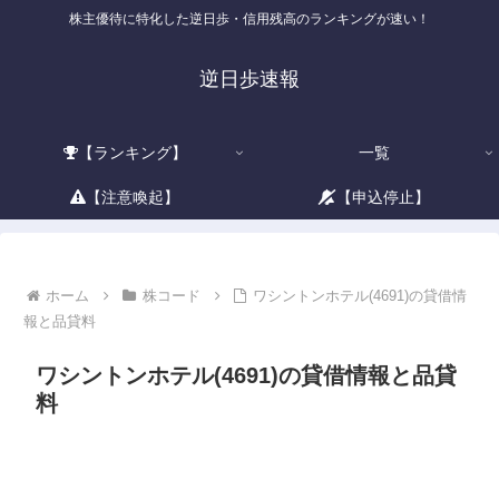
株主優待に特化した逆日歩・信用残高のランキングが速い！
逆日歩速報
【ランキング】
一覧
【注意喚起】
【申込停止】
ホーム
株コード
ワシントンホテル(4691)の貸借情
報と品貸料
ワシントンホテル(4691)の貸借情報と品貸
料