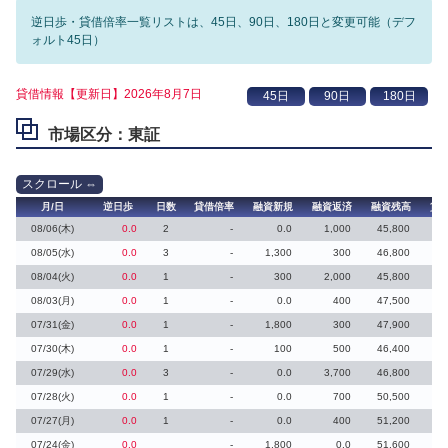
逆日歩・貸借倍率一覧リストは、45日、90日、180日と変更可能（デフ
ォルト45日）
貸借情報【更新日】2026年8月7日
市場区分：東証
月/日
逆日歩
日数
貸借倍率
融資新規
融資返済
融資残高
貸
08/06(木)
0.0
2
-
0.0
1,000
45,800
08/05(水)
0.0
3
-
1,300
300
46,800
08/04(火)
0.0
1
-
300
2,000
45,800
08/03(月)
0.0
1
-
0.0
400
47,500
07/31(金)
0.0
1
-
1,800
300
47,900
07/30(木)
0.0
1
-
100
500
46,400
07/29(水)
0.0
3
-
0.0
3,700
46,800
07/28(火)
0.0
1
-
0.0
700
50,500
07/27(月)
0.0
1
-
0.0
400
51,200
07/24(金)
0.0
-
1,800
0.0
51,600