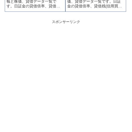
報と株価、貸借データ一覧で
価、貸借データ一覧です。日証
す。
ます。
す。日証金の貸借倍率、貸借残
金の貸借倍率、貸借残(信用買
(信用買残、信用売残)、品貸料
残、信用売残)、品貸料(逆日
(逆日歩)、東証の週末残高、規制
歩)、東証の週末残高、規制(注意
(注意喚起・申込停止)など、空売
喚起・申込停止)など、空売り関
スポンサーリンク
り関連情報を集計し、図解でわ
連情報を集計し、図解でわかり
かりやすくまとめて掲載してい
やすくまとめて掲載していま
ます。
す。