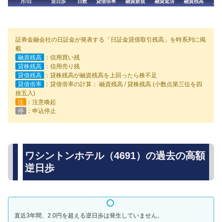
月/日
逆日歩
日数
貸借倍率
融資新規
融資返済
融資残高
貸
証券金融会社の日証金が発表する「日証金貸借取引残高」を時系列に掲
載
融資残高
：信用買い残
貸株残高
：信用売り残
貸借残高
：貸株残高が融資残高を上回ったら株不足
貸借倍率
：貸借倍率の計算： 融資残高 / 貸株残高 (小数点第三位を四
捨五入)
注
：注意喚起
停
：申込停止
ワシントンホテル（4691）の過去の高額
逆日歩
直近3年間、2.0円を超える逆日歩は発生していません。