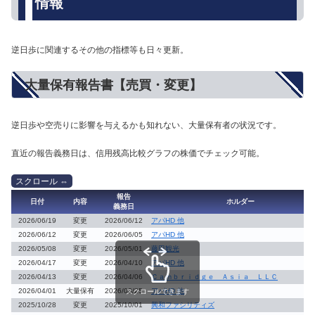
情報
逆日歩に関連するその他の指標等も日々更新。
大量保有報告書【売買・変更】
逆日歩や空売りに影響を与えるかも知れない、大量保有者の状況です。
直近の報告義務日は、信用残高比較グラフの株価でチェック可能。
報告
日付
内容
ホルダー
義務日
2026/06/19
変更
2026/06/12
アパHD 他
2026/06/12
変更
2026/06/05
アパHD 他
2026/05/08
変更
2026/05/01
藤田観光
2026/04/17
変更
2026/04/10
アパHD 他
2026/04/13
変更
2026/04/06
Ｃａｍｂｒｉｄｇｅ Ａｓｉａ ＬＬＣ
2026/04/01
大量保有
2026/03/25
アパHD 他
スクロールできます
2025/10/28
変更
2025/10/01
興和ファシリティズ