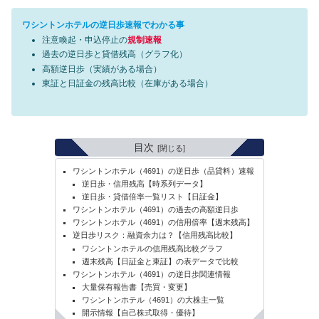
ワシントンホテルの逆日歩速報でわかる事
注意喚起・申込停止の
規制速報
過去の逆日歩と貸借残高（グラフ化）
高額逆日歩（実績がある場合）
東証と日証金の残高比較（在庫がある場合）
目次
ワシントンホテル（4691）の逆日歩（品貸料）速報
逆日歩・信用残高【時系列データ】
逆日歩・貸借倍率一覧リスト【日証金】
ワシントンホテル（4691）の過去の高額逆日歩
ワシントンホテル（4691）の信用倍率【週末残高】
逆日歩リスク：融資余力は？【信用残高比較】
ワシントンホテルの信用残高比較グラフ
週末残高【日証金と東証】の表データで比較
ワシントンホテル（4691）の逆日歩関連情報
大量保有報告書【売買・変更】
ワシントンホテル（4691）の大株主一覧
開示情報【自己株式取得・優待】