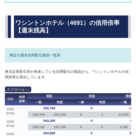
ワシントンホテル（4691）の信用倍率
【週末残高】
東証の週末信用取引残高一覧表
東京証券取引所が発表している信用取引の残高から、ワシントンホテルの信
用倍率を算出しています。
買残
売残
買残（
信用
日付
倍率
一般
制度
一般
制度
一般
520,700
0
-22,
2026
-
07/31
319,700
201,000
0
0
13,600
543,200
0
8,4
2026
-
07/24
306,100
237,100
0
0
4,100
534,800
0
22,
2026