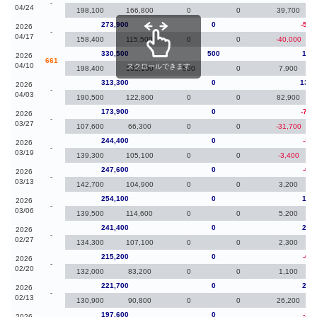
-
04/24
198,100
166,800
0
0
39,700
273,900
0
-56,
2026
-
04/17
158,400
115,500
0
0
-40,000
330,500
500
17,
2026
661
04/10
スクロールできます
198,400
132,100
500
0
7,900
313,300
0
139,
2026
-
04/03
190,500
122,800
0
0
82,900
173,900
0
-70,
2026
-
03/27
107,600
66,300
0
0
-31,700
244,400
0
-3,2
2026
-
03/19
139,300
105,100
0
0
-3,400
247,600
0
-6,5
2026
-
03/13
142,700
104,900
0
0
3,200
254,100
0
12,
2026
-
03/06
139,500
114,600
0
0
5,200
241,400
0
26,
2026
-
02/27
134,300
107,100
0
0
2,300
215,200
0
-6,5
2026
-
02/20
132,000
83,200
0
0
1,100
221,700
0
24,
2026
-
02/13
130,900
90,800
0
0
26,200
197,600
0
-1,6
2026