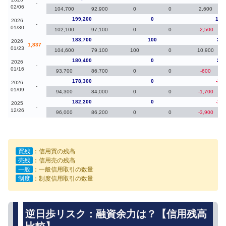
-
02/06
104,700
92,900
0
0
2,600
199,200
0
15,
2026
-
01/30
102,100
97,100
0
0
-2,500
183,700
100
3,3
2026
1,837
01/23
104,600
79,100
100
0
10,900
180,400
0
2,1
2026
-
01/16
93,700
86,700
0
0
-600
178,300
0
-3,9
2026
-
01/09
94,300
84,000
0
0
-1,700
182,200
0
-1,8
2025
-
12/26
96,000
86,200
0
0
-3,900
買残
：信用買の残高
売残
：信用売の残高
一般
：一般信用取引の数量
制度
：制度信用取引の数量
逆日歩リスク：融資余力は？【信用残高