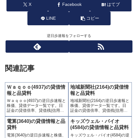
X
Facebook
はてブ
LINE
コピー
逆日歩速報をフォローする
関連記事
Ｗａｑｏｏ(4937)の貸借情
地域新聞社(2164)の貸借情
報と品貸料
報と品貸料
Ｗａｑｏｏ(4937)の逆日歩速報と
地域新聞社(2164)の逆日歩速報と
株価、貸借データ一覧です。日
株価、貸借データ一覧です。日
証金の貸借倍率、貸借残(信用買
証金の貸借倍率、貸借残(信用買
残、信用売残)、品貸料(逆日
残、信用売残)、品貸料(逆日
歩)、東証の週末残高、規制(注意
歩)、東証の週末残高、規制(注意
電算(3640)の貸借情報と品
キッズウェル・バイオ
喚起・申込停止)など、空売り関
喚起・申込停止)など、空売り関
貸料
(4584)の貸借情報と品貸料
連情報を集計し、図解でわかり
連情報を集計し、図解でわかり
電算(3640)の逆日歩速報と株価、
キッズウェル・バイオ(4584)の逆
やすくまとめて掲載していま
やすくまとめて掲載していま