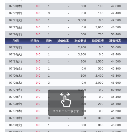
07/23(木)
0.0
1
-
500
100
49,800
07/22(水)
0.0
3
-
0.0
100
49,400
07/21(火)
0.0
1
-
3,000
0.0
49,500
07/17(金)
0.0
1
-
0.0
3,900
46,500
07/16(木)
0.0
1
-
500
700
50,400
月/日
逆日歩
日数
貸借倍率
融資新規
融資返済
融資残高
貸
07/15(水)
0.0
4
-
2,200
0.0
50,600
07/14(火)
0.0
1
-
3,900
0.0
48,400
07/13(月)
0.0
1
-
200
1,500
44,500
07/10(金)
0.0
1
-
0.0
500
45,800
07/09(木)
0.0
1
-
100
2,400
46,300
07/08(水)
0.0
3
-
0.0
2,000
48,600
07/07(火)
0.0
1
-
4,200
0.0
50,600
07/06(月)
0.0
1
-
300
0.0
46,400
07/03(金)
0.0
1
-
800
200
46,100
07/02(木)
0.0
1
スクロールできます
-
800
0.0
45,500
07/01(水)
0.0
3
-
0.0
300
44,700
06/30(火)
0.0
1
-
500
800
45,000