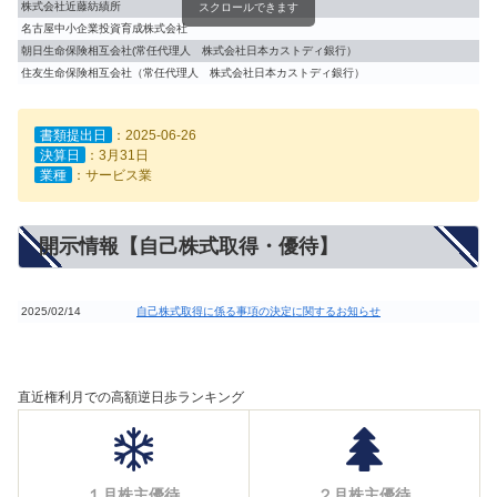
株式会社近藤紡績所
スクロールできます
名古屋中小企業投資育成株式会社
朝日生命保険相互会社(常任代理人 株式会社日本カストディ銀行）
住友生命保険相互会社（常任代理人 株式会社日本カストディ銀行）
書類提出日
：2025-06-26
決算日
：3月31日
業種
：サービス業
開示情報【自己株式取得・優待】
2025/02/14
自己株式取得に係る事項の決定に関するお知らせ
直近権利月での高額逆日歩ランキング
１月株主優待
２月株主優待