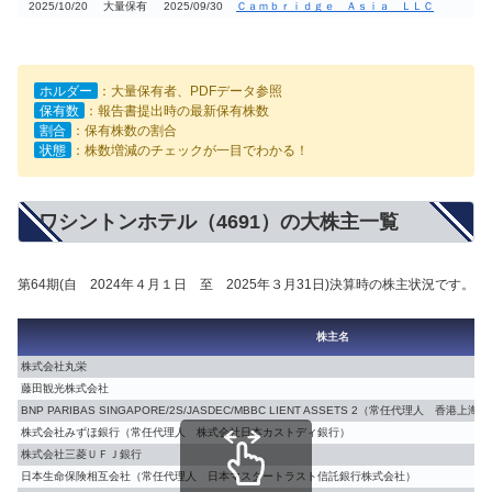
2025/10/20
大量保有
2025/09/30
Ｃａｍｂｒｉｄｇｅ Ａｓｉａ ＬＬＣ
ホルダー
：大量保有者、PDFデータ参照
保有数
：報告書提出時の最新保有株数
割合
：保有株数の割合
状態
：株数増減のチェックが一目でわかる！
ワシントンホテル（4691）の大株主一覧
第64期(自 2024年４月１日 至 2025年３月31日)決算時の株主状況です。
株主名
株式会社丸栄
藤田観光株式会社
BNP PARIBAS SINGAPORE/2S/JASDEC/MBBC LIENT ASSETS 2（常任代理人 
株式会社みずほ銀行（常任代理人 株式会社日本カストディ銀行）
株式会社三菱ＵＦＪ銀行
日本生命保険相互会社（常任代理人 日本マスタートラスト信託銀行株式会社）