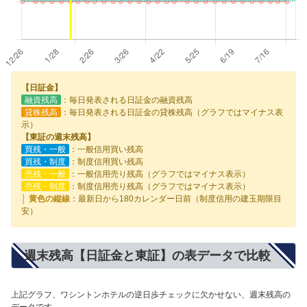
【日証金】
融資残高
：毎日発表される日証金の融資残高
貸株残高
：毎日発表される日証金の貸株残高（グラフではマイナス表
示）
【東証の週末残高】
買残・一般
：一般信用買い残高
買残・制度
：制度信用買い残高
売残・一般
：一般信用売り残高（グラフではマイナス表示）
売残・制度
：制度信用売り残高（グラフではマイナス表示）
│ 黄色の縦線
：最新日から180カレンダー日前（制度信用の建玉期限目
安）
週末残高【日証金と東証】の表データで比較
上記グラフ、ワシントンホテルの逆日歩チェックに欠かせない、週末残高の