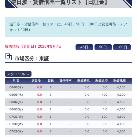
逆日歩・貸借倍率一覧リスト【日証金】
逆日歩・貸借倍率一覧リストは、45日、90日、180日と変更可能（デフ
ォルト45日）
貸借情報【更新日】2026年8月7日
市場区分：東証
月/日
逆日歩
日数
貸借倍率
融資新規
融資返済
融資残高
貸
08/06(木)
0.0
2
-
0.0
0.0
4,100
08/05(水)
0.0
3
-
0.0
400
4,100
08/04(火)
0.0
1
-
0.0
0.0
4,500
08/03(月)
0.0
1
-
0.0
0.0
4,500
07/31(金)
0.0
1
-
0.0
100
4,500
07/30(木)
0.0
1
-
0.0
0.0
4,600
07/29(水)
0.0
3
-
0.0
0.0
4,600