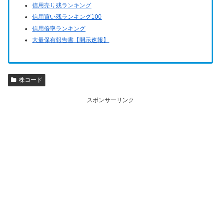
信用売り残ランキング
信用買い残ランキング100
信用倍率ランキング
大量保有報告書【開示速報】
株コード
スポンサーリンク