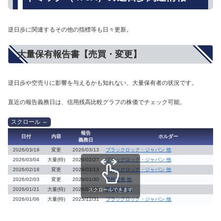
逆日歩に関連するその他の指標等も日々更新。
大量保有報告書【売買・変更】
逆日歩や空売りに影響を与えるかも知れない、大量保有者の状況です。
直近の報告義務日は、信用残高比較グラフの株価でチェック可能。
報告
日付
内容
ホルダー
義務日
2026/03/19
変更
2026/03/13
ブラックロック・ジャパン 他
2026/03/04
大量(特)
2026/02/27
ブラックロック・ジャパン 他
2026/02/18
変更
2026/02/13
ブラックロック・ジャパン 他
2026/02/03
変更
2026/01/30
野村證券 他
2026/01/21
大量(特)
2026/01/15
野村證券 他
スクロールできます
2026/01/06
大量(特)
2025/12/31
ブラックロック・ジャパン 他