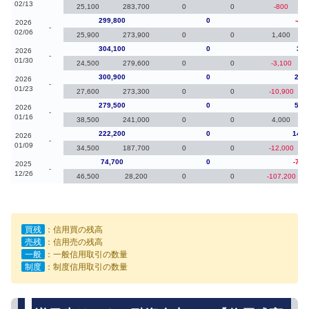
02/13
25,100
283,700
0
0
-800
299,800
0
-4,3
2026
-
02/06
25,900
273,900
0
0
1,400
304,100
0
3,2
2026
-
01/30
24,500
279,600
0
0
-3,100
300,900
0
21,
2026
-
01/23
27,600
273,300
0
0
-10,900
279,500
0
57,
2026
-
01/16
38,500
241,000
0
0
4,000
222,200
0
147,
2026
-
01/09
34,500
187,700
0
0
-12,000
74,700
0
-79,
2025
-
12/26
46,500
28,200
0
0
-107,200
買残
：信用買の残高
売残
：信用売の残高
一般
：一般信用取引の数量
制度
：制度信用取引の数量