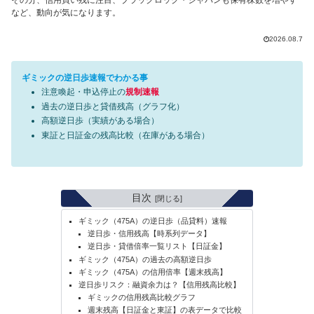
など、動向が気になります。
2026.08.7
ギミックの逆日歩速報でわかる事
注意喚起・申込停止の
規制速報
過去の逆日歩と貸借残高（グラフ化）
高額逆日歩（実績がある場合）
東証と日証金の残高比較（在庫がある場合）
目次
ギミック（475A）の逆日歩（品貸料）速報
逆日歩・信用残高【時系列データ】
逆日歩・貸借倍率一覧リスト【日証金】
ギミック（475A）の過去の高額逆日歩
ギミック（475A）の信用倍率【週末残高】
逆日歩リスク：融資余力は？【信用残高比較】
ギミックの信用残高比較グラフ
週末残高【日証金と東証】の表データで比較