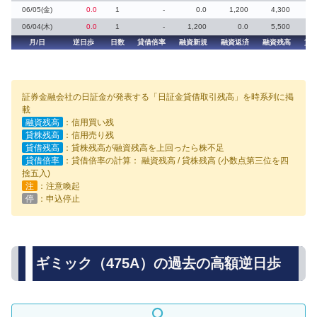
06/05(金)
0.0
1
-
0.0
1,200
4,300
06/04(木)
0.0
1
-
1,200
0.0
5,500
月/日
逆日歩
日数
貸借倍率
融資新規
融資返済
融資残高
貸
証券金融会社の日証金が発表する「日証金貸借取引残高」を時系列に掲
載
融資残高
：信用買い残
貸株残高
：信用売り残
貸借残高
：貸株残高が融資残高を上回ったら株不足
貸借倍率
：貸借倍率の計算： 融資残高 / 貸株残高 (小数点第三位を四
捨五入)
注
：注意喚起
停
：申込停止
ギミック（475A）の過去の高額逆日歩