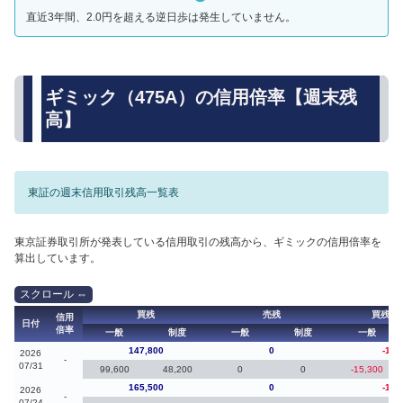
直近3年間、2.0円を超える逆日歩は発生していません。
ギミック（475A）の信用倍率【週末残
高】
東証の週末信用取引残高一覧表
東京証券取引所が発表している信用取引の残高から、ギミックの信用倍率を
算出しています。
買残
売残
買残（
信用
日付
倍率
一般
制度
一般
制度
一般
147,800
0
-17,
2026
-
07/31
99,600
48,200
0
0
-15,300
165,500
0
-17,
2026
-
07/24