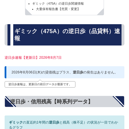
ギミック（475A）の逆日歩関連情報
大量保有報告書【売買・変更】
ギミック（475A）の逆日歩（品貸料）速
報
逆日歩速報【更新日】2026年8月7日
2026年8月06日(木)の貸借残はプラス、
逆日歩
の発生はありません。
逆日歩速報は、更新日の前日データが最新です。
逆日歩・信用残高【時系列データ】
ギミック
の直近約1年間の
逆日歩
と残高（株不足）の状況が一目でわか
るグラフ