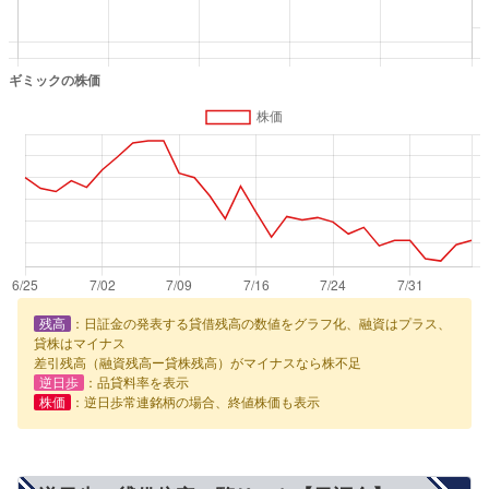
残高
：日証金の発表する貸借残高の数値をグラフ化、融資はプラス、
貸株はマイナス
差引残高（融資残高ー貸株残高）がマイナスなら株不足
逆日歩
：品貸料率を表示
株価
：逆日歩常連銘柄の場合、終値株価も表示