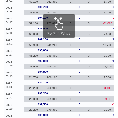
05/01
40,100
262,300
0
0
1,700
300,700
0
6,6
2026
-
04/24
38,400
262,300
0
0
1,300
294,100
0
-31,
2026
-
04/17
37,100
257,000
0
0
-31,800
326,000
0
16,
2026
-
04/10
スクロールできます
68,900
257,100
0
0
9,000
309,100
0
13,
2026
-
04/03
59,900
249,200
0
0
13,700
295,600
0
60
2026
-
03/27
46,200
249,400
0
0
7,300
295,000
0
10,
2026
-
03/19
38,900
256,100
0
0
14,200
284,800
0
70
2026
-
03/13
24,700
260,100
0
0
1,500
284,100
0
-11,
2026
-
03/06
23,200
260,900
0
0
-3,100
295,300
0
-2,2
2026
-
02/27
26,300
269,000
0
0
-900
297,500
0
-11,
2026
-
02/20
27,200
270,300
0
0
2,100
308,800
0
9,0
2026
-