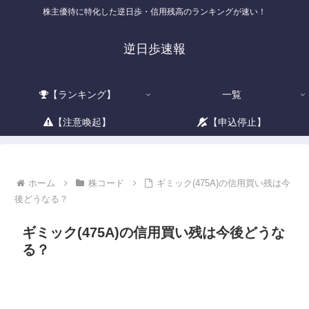
株主優待に特化した逆日歩・信用残高のランキングが速い！
逆日歩速報
【ランキング】
一覧
【注意喚起】
【申込停止】
ホーム
株コード
ギミック(475A)の信用買い残は今
後どうなる？
ギミック(475A)の信用買い残は今後どうな
る？