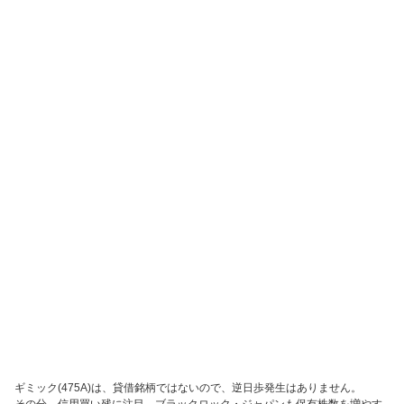
ギミック(475A)は、貸借銘柄ではないので、逆日歩発生はありません。
その分、信用買い残に注目、ブラックロック・ジャパンも保有株数を増やす