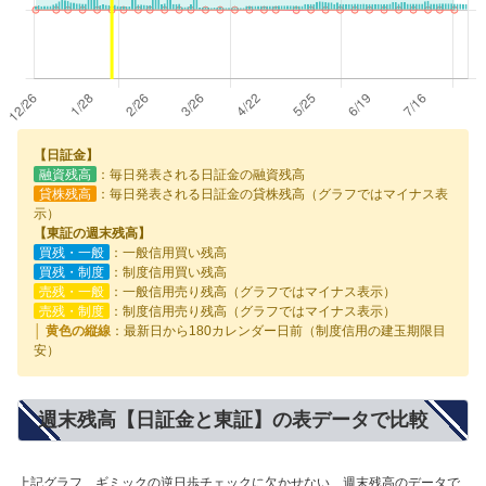
【日証金】
融資残高
：毎日発表される日証金の融資残高
貸株残高
：毎日発表される日証金の貸株残高（グラフではマイナス表
示）
【東証の週末残高】
買残・一般
：一般信用買い残高
買残・制度
：制度信用買い残高
売残・一般
：一般信用売り残高（グラフではマイナス表示）
売残・制度
：制度信用売り残高（グラフではマイナス表示）
│ 黄色の縦線
：最新日から180カレンダー日前（制度信用の建玉期限目
安）
週末残高【日証金と東証】の表データで比較
上記グラフ、ギミックの逆日歩チェックに欠かせない、週末残高のデータで