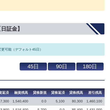
【日証金】
変更可能（デフォルト45日）
資返済
融資残高
貸株新規
貸株返済
貸株残高
差引残高
7,300
1,540,400
0.0
5,100
80,300
1,460,100
83,900
1,516,400
5,700
0.0
85,400
1,431,000