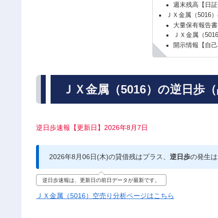
週末残高【日証
ＪＸ金属（5016
大量保有報告書
ＪＸ金属（50
開示情報【自己
ＪＸ金属（5016）の逆日歩
逆日歩速報【更新日】2026年8月7日
2026年8月06日(木)の貸借残はプラス、
逆日歩
の発生は
逆日歩速報は、更新日の前日データが最新です。
ＪＸ金属（5016）空売り分析ページはこちら