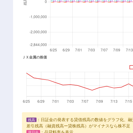
：日証金の発表する貸借残高の数値をグラフ化、融
残高
差引残高（融資残高ー貸株残高）がマイナスなら株不足
：品貸料率を表示
逆日歩