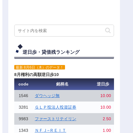
逆日歩・貸借残ランキング
最新 8月6日（木）のデータ！
8月権利の高額逆日歩10
code
銘柄名
逆日歩
1546
ダウヘッジ無
10.00
3281
ＧＬＰ投法人投資証券
10.00
9983
ファーストリテイリン
2.50
1343
ＮＦＪ−ＲＥＩＴ
1.00