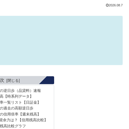
2026.08.7
次
）の逆日歩（品貸料）速報
高【時系列データ】
率一覧リスト【日証金】
）の過去の高額逆日歩
）の信用倍率【週末残高】
資余力は？【信用残高比較】
残高比較グラフ