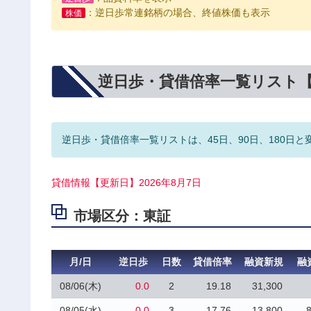
：逆日歩常連銘柄の場合、終値株価も表示
株価
逆日歩・貸借倍率一覧リスト
逆日歩・貸借倍率一覧リストは、45日、90日、180日と
貸借情報【更新日】2026年8月7日
市場区分：東証
月/日
逆日歩
日数
貸借倍率
融資新規
融
08/06(木)
0.0
2
19.18
31,300
08/05(水)
0.0
3
17.76
13,800