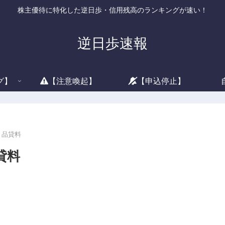
株主優待に特化した逆日歩・信用残高のランキングが速い！
逆日歩速報
グ】
【注意喚起】
【申込停止】
と品貸料
貸料