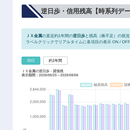
逆日歩・信用残高【時系列デ
ＪＸ金属
の直近約1年間の
逆日歩
と残高（株不足）の状況
ラベルクリックでリアルタイムに各項目の表示 ON / OF
30日
約1年間