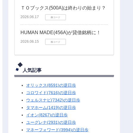
ＴＯブックス(500A)は終わりの始まり？
2026.06.17
株コード
HUMAN MADE(456A)が貸借銘柄に！
2026.06.15
株コード
人気記事
オリックス(8591)の逆日歩
コロワイド(7616)の逆日歩
ウェルスナビ(7342)の逆日歩
タマホーム(1419)の逆日歩
イオン(8267)の逆日歩
ユーグレナ(2931)の逆日歩
マネーフォワード(3994)の逆日歩