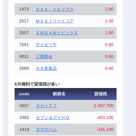
1473
Ｏｎｅ・トピックス
1.00
2517
ＭＸＳＪリートコア
1.00
2557
ＳＭＤＡＭトピックス
1.00
7581
サイゼリヤ
0.80
8011
三陽商会
0.60
2669
カネ美食品
0.40
8月権利で貸借残が多い
code
銘柄名
貸借残
3697
ＳＨＩＦＴ
-1,097,700
3382
セブン＆アイＨＤ
-403,100
1419
タマホーム
-316,100