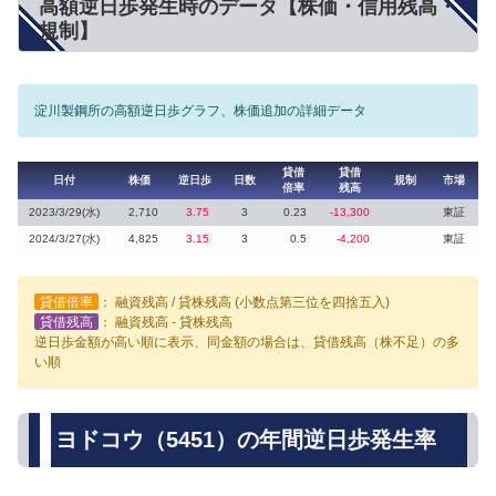
高額逆日歩発生時のデータ【株価・信用残高・
規制】
淀川製鋼所の高額逆日歩グラフ、株価追加の詳細データ
貸借
貸借
日付
株価
逆日歩
日数
規制
市場
倍率
残高
2023/3/29(水)
2,710
3.75
3
0.23
-13,300
東証
2024/3/27(水)
4,825
3.15
3
0.5
-4,200
東証
貸借倍率
： 融資残高 / 貸株残高 (小数点第三位を四捨五入)
貸借残高
： 融資残高 - 貸株残高
逆日歩金額が高い順に表示、同金額の場合は、貸借残高（株不足）の多
い順
ヨドコウ（5451）の年間逆日歩発生率