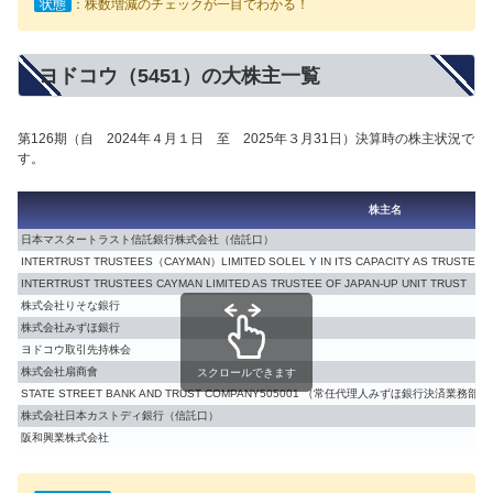
状態
：株数増減のチェックが一目でわかる！
ヨドコウ（5451）の大株主一覧
第126期（自 2024年４月１日 至 2025年３月31日）決算時の株主状況で
す。
株主名
日本マスタートラスト信託銀行株式会社（信託口）
INTERTRUST TRUSTEES（CAYMAN）LIMITED SOLEL Y IN ITS CAPACITY AS TR
INTERTRUST TRUSTEES CAYMAN LIMITED AS TRUSTEE OF JAPAN-UP UNIT TRU
株式会社りそな銀行
株式会社みずほ銀行
ヨドコウ取引先持株会
株式会社扇商會
スクロールできます
STATE STREET BANK AND TRUST COMPANY505001 （常任代理人みずほ銀行決済業務部）
株式会社日本カストディ銀行（信託口）
阪和興業株式会社