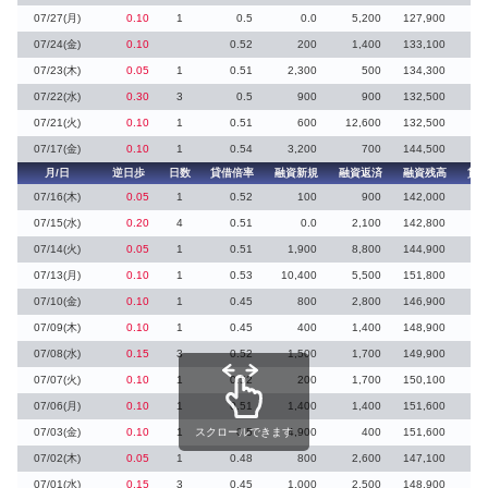
07/27(月)
0.10
1
0.5
0.0
5,200
127,900
07/24(金)
0.10
0.52
200
1,400
133,100
07/23(木)
0.05
1
0.51
2,300
500
134,300
07/22(水)
0.30
3
0.5
900
900
132,500
1
07/21(火)
0.10
1
0.51
600
12,600
132,500
07/17(金)
0.10
1
0.54
3,200
700
144,500
月/日
逆日歩
日数
貸借倍率
融資新規
融資返済
融資残高
貸
07/16(木)
0.05
1
0.52
100
900
142,000
07/15(水)
0.20
4
0.51
0.0
2,100
142,800
07/14(火)
0.05
1
0.51
1,900
8,800
144,900
07/13(月)
0.10
1
0.53
10,400
5,500
151,800
07/10(金)
0.10
1
0.45
800
2,800
146,900
07/09(木)
0.10
1
0.45
400
1,400
148,900
39
07/08(水)
0.15
3
0.52
1,500
1,700
149,900
07/07(火)
0.10
1
0.52
200
1,700
150,100
07/06(月)
0.10
1
0.51
1,400
1,400
151,600
07/03(金)
0.10
1
スクロールできます
0.5
4,900
400
151,600
07/02(木)
0.05
1
0.48
800
2,600
147,100
07/01(水)
0.15
3
0.45
1,000
2,500
148,900
5