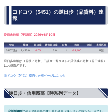
ヨドコウ（5451）の逆日歩（品貸料）速
報
逆日歩速報【更新日】2026年8月10日
月/日
株価
逆日歩
最大逆日歩
日数
残高
規制
市場区分
08/07(金)
1,450.0
0.05
3.0
1
-63,400
東証
逆日歩速報は11前後に更新、日証金一覧リストの貸借残の更新（前日速報）
はお昼過ぎです。
ヨドコウ（5451）空売り分析ページはこちら
逆日歩・信用残高【時系列データ】
淀川製鋼所
の直近約1年間の
逆日歩
と残高（株不足）の状況が一目でわ