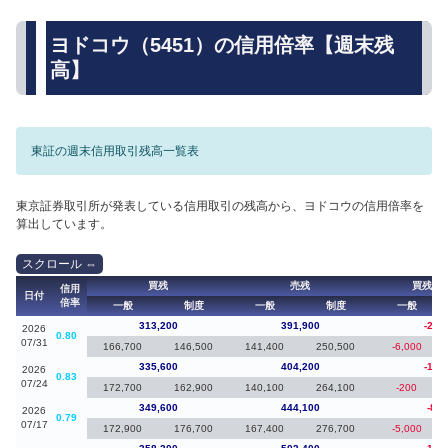
ヨドコウ（5451）の信用倍率【週末残
高】
東証の週末信用取引残高一覧表
東京証券取引所が発表している信用取引の残高から、ヨドコウの信用倍率を
算出しています。
買残
売残
買残（
信用
日付
倍率
一般
制度
一般
制度
一般
313,200
391,900
-22,
2026
0.80
07/31
166,700
146,500
141,400
250,500
-6,000
335,600
404,200
-14,
2026
0.83
07/24
172,700
162,900
140,100
264,100
-200
349,600
444,100
-8,6
2026
0.79
07/17
172,900
176,700
167,400
276,700
-5,000