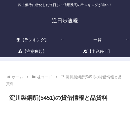
株主優待に特化した逆日歩・信用残高のランキングが速い！
逆日歩速報
【ランキング】
一覧
【注意喚起】
【申込停止】
ホーム
株コード
淀川製鋼所(5451)の貸借情報と品
貸料
淀川製鋼所(5451)の貸借情報と品貸料