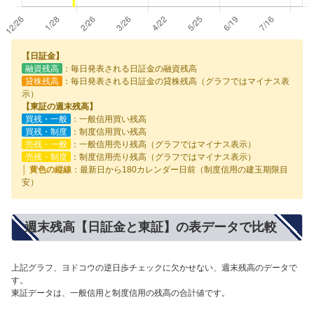
【日証金】
融資残高
：毎日発表される日証金の融資残高
貸株残高
：毎日発表される日証金の貸株残高（グラフではマイナス表
示）
【東証の週末残高】
買残・一般
：一般信用買い残高
買残・制度
：制度信用買い残高
売残・一般
：一般信用売り残高（グラフではマイナス表示）
売残・制度
：制度信用売り残高（グラフではマイナス表示）
│ 黄色の縦線
：最新日から180カレンダー日前（制度信用の建玉期限目
安）
週末残高【日証金と東証】の表データで比較
上記グラフ、ヨドコウの逆日歩チェックに欠かせない、週末残高のデータで
す。
東証データは、一般信用と制度信用の残高の合計値です。