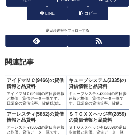
LINE
コピー
逆日歩速報をフォローする
関連記事
アイドマＭＣ(9466)の貸借
キューブシステム(2335)の
情報と品貸料
貸借情報と品貸料
アイドマＭＣ(9466)の逆日歩速報
キューブシステム(2335)の逆日歩
と株価、貸借データ一覧です。
速報と株価、貸借データ一覧で
日証金の貸借倍率、貸借残(信用
す。日証金の貸借倍率、貸借残
買残、信用売残)、品貸料(逆日
(信用買残、信用売残)、品貸料
歩)、東証の週末残高、規制(注意
(逆日歩)、東証の週末残高、規制
アーレスティ(5852)の貸借
ＳＴＯＸＸヘッジ有(2859)
喚起・申込停止)など、空売り関
(注意喚起・申込停止)など、空売
情報と品貸料
の貸借情報と品貸料
連情報を集計し、図解でわかり
り関連情報を集計し、図解でわ
アーレスティ(5852)の逆日歩速報
ＳＴＯＸＸヘッジ有(2859)の逆日
やすくまとめて掲載していま
かりやすくまとめて掲載してい
と株価、貸借データ一覧です。
歩速報と株価、貸借データ一覧
す。
ます。