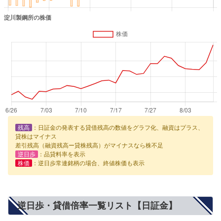
残高
：日証金の発表する貸借残高の数値をグラフ化、融資はプラス、
貸株はマイナス
差引残高（融資残高ー貸株残高）がマイナスなら株不足
逆日歩
：品貸料率を表示
株価
：逆日歩常連銘柄の場合、終値株価も表示
逆日歩・貸借倍率一覧リスト【日証金】