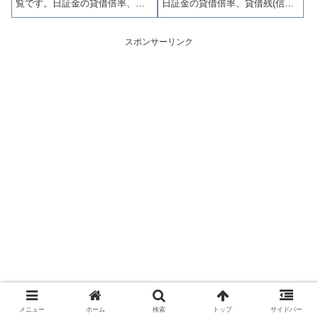
覧です。日証金の貸借倍率、貸
日証金の貸借倍率、貸借残(信用
借残(信用買残、信用売残)、品貸
買残、信用売残)、品貸料(逆日
料(逆日歩)、東証の週末残高、規
歩)、東証の週末残高、規制(注意
制(注意喚起・申込停止)など、空
喚起・申込停止)など、空売り関
スポンサーリンク
売り関連情報を集計し、図解で
連情報を集計し、図解でわかり
わかりやすくまとめて掲載して
やすくまとめて掲載していま
います。
す。
メニュー
ホーム
検索
トップ
サイドバー