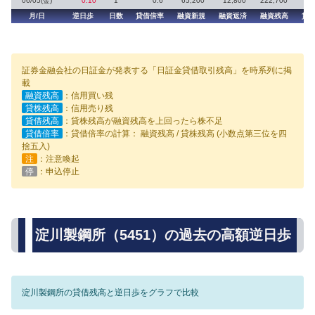
06/05(金)
0.10
1
0.6
65,200
12,800
222,700
月/日
逆日歩
日数
貸借倍率
融資新規
融資返済
融資残高
貸
証券金融会社の日証金が発表する「日証金貸借取引残高」を時系列に掲
載
融資残高
：信用買い残
貸株残高
：信用売り残
貸借残高
：貸株残高が融資残高を上回ったら株不足
貸借倍率
：貸借倍率の計算： 融資残高 / 貸株残高 (小数点第三位を四
捨五入)
注
：注意喚起
停
：申込停止
淀川製鋼所（5451）の過去の高額逆日歩
淀川製鋼所の貸借残高と逆日歩をグラフで比較