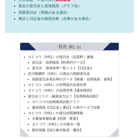
過去の逆日歩と貸借残高（グラフ化）
高額逆日歩（実績がある場合）
東証と日証金の残高比較（在庫がある場合）
目次
ヨドコウ（5451）の逆日歩（品貸料）速報
逆日歩・信用残高【時系列データ】
逆日歩・貸借倍率一覧リスト【日証金】
淀川製鋼所（5451）の過去の高額逆日歩
高額逆日歩発生時のデータ【株価・信用残高・規制】
ヨドコウ（5451）の年間逆日歩発生率
ヨドコウ（5451）の信用倍率【週末残高】
逆日歩リスク：融資余力は？【信用残高比較】
ヨドコウの信用残高比較グラフ
週末残高【日証金と東証】の表データで比較
ヨドコウ（5451）の逆日歩関連情報
大量保有報告書【売買・変更】
ヨドコウ（5451）の大株主一覧
開示情報【自己株式取得・優待】