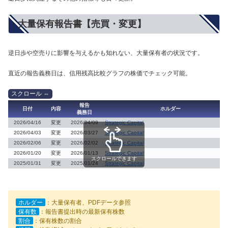
大量保有報告書【売買・変更】
逆日歩や空売りに影響を与えるかも知れない、大量保有者の状況です。
直近の報告義務日は、信用残高比較グラフの株価でチェック可能。
報告
日付
内容
ホルダー
義務日
2026/04/16
変更
2026/04/09
Strategic Capital
2026/04/03
変更
2026/03/27
Strategic Capital
2026/02/06
変更
2026/02/02
Strategic Capital
2026/01/20
変更
2026/01/13
Strategic Capital
スクロールできます
2025/01/31
変更
2025/01/24
Strategic Capital
ホルダー
：大量保有者、PDFデータ参照
保有数
：報告書提出時の最新保有株数
割合
：保有株数の割合