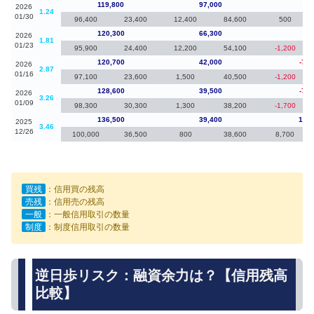
119,800
97,000
-50
2026
1.24
01/30
96,400
23,400
12,400
84,600
500
120,300
66,300
-40
2026
1.81
01/23
95,900
24,400
12,200
54,100
-1,200
120,700
42,000
-7,9
2026
2.87
01/16
97,100
23,600
1,500
40,500
-1,200
128,600
39,500
-7,9
2026
3.26
01/09
98,300
30,300
1,300
38,200
-1,700
136,500
39,400
13,8
2025
3.46
12/26
100,000
36,500
800
38,600
8,700
買残
：信用買の残高
売残
：信用売の残高
一般
：一般信用取引の数量
制度
：制度信用取引の数量
逆日歩リスク：融資余力は？【信用残高
比較】