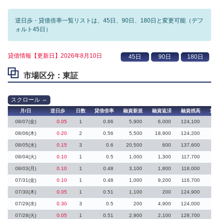
逆日歩・貸借倍率一覧リストは、45日、90日、180日と変更可能（デフ
ォルト45日）
貸借情報【更新日】2026年8月10日
市場区分：東証
月/日
逆日歩
日数
貸借倍率
融資新規
融資返済
融資残高
貸
08/07(金)
0.05
1
0.66
5,900
6,000
124,100
08/06(木)
0.20
2
0.56
5,500
18,900
124,200
08/05(水)
0.15
3
0.6
20,500
600
137,600
08/04(火)
0.10
1
0.5
1,000
1,300
117,700
08/03(月)
0.10
1
0.48
3,100
1,800
118,000
07/31(金)
0.10
1
0.48
1,000
9,200
116,700
07/30(木)
0.05
1
0.51
1,100
200
124,900
07/29(水)
0.30
3
0.5
200
4,900
124,000
07/28(火)
0.05
1
0.51
2,900
2,100
128,700