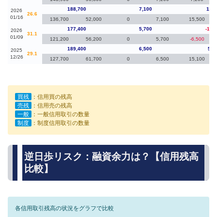
188,700
7,100
11,3
2026
26.6
01/16
136,700
52,000
0
7,100
15,500
177,400
5,700
-12,
2026
31.1
01/09
121,200
56,200
0
5,700
-6,500
189,400
6,500
5,2
2025
29.1
12/26
127,700
61,700
0
6,500
15,100
買残
：信用買の残高
売残
：信用売の残高
一般
：一般信用取引の数量
制度
：制度信用取引の数量
逆日歩リスク：融資余力は？【信用残高
比較】
各信用取引残高の状況をグラフで比較