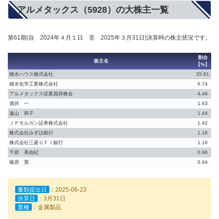
アルメタックス（5928）の大株主一覧
第61期(自 2024年４月１日 至 2025年３月31日)決算時の株主状況です。
割合
株主名
【%】
積水ハウス株式会社
35.81
積水化学工業株式会社
6.74
アルメタックス従業員持株会
4.46
酒井 一
1.63
遠山 和子
1.44
ＪＰモルガン証券株式会社
1.42
株式会社みずほ銀行
1.16
株式会社三菱ＵＦＪ銀行
1.16
千原 美由紀
0.96
篠原 寛
0.94
書類提出日
：2025-06-23
決算日
：3月31日
業種
：金属製品