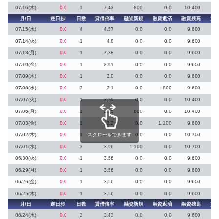
07/16(木)
0.0
1
7.43
800
0.0
10,400
月/日
逆日歩
日数
貸借倍率
融資新規
融資返済
融資残高
貸
07/15(水)
0.0
4
4.57
0.0
0.0
9,600
07/14(火)
0.0
1
4.8
0.0
0.0
9,600
07/13(月)
0.0
1
7.38
0.0
0.0
9,600
07/10(金)
0.0
1
2.91
0.0
0.0
9,600
07/09(木)
0.0
1
3.0
0.0
0.0
9,600
07/08(水)
0.0
3
3.1
0.0
800
9,600
07/07(火)
0.0
1
3.35
0.0
0.0
10,400
07/06(月)
0.0
1
3.35
800
0.0
10,400
07/03(金)
0.0
1
3.2
0.0
1,100
9,600
07/02(木)
0.0
1
スクロールできます
3.96
0.0
0.0
10,700
07/01(水)
0.0
3
3.96
1,100
0.0
10,700
06/30(火)
0.0
1
3.56
0.0
0.0
9,600
06/29(月)
0.0
1
3.56
0.0
0.0
9,600
06/26(金)
0.0
1
3.56
0.0
0.0
9,600
06/25(木)
0.0
1
3.56
0.0
0.0
9,600
月/日
逆日歩
日数
貸借倍率
融資新規
融資返済
融資残高
貸
06/24(水)
0.0
3
3.43
0.0
0.0
9,600
2