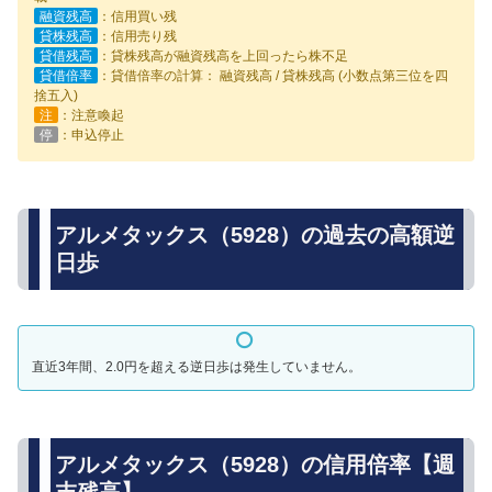
融資残高
：信用買い残
貸株残高
：信用売り残
貸借残高
：貸株残高が融資残高を上回ったら株不足
貸借倍率
：貸借倍率の計算： 融資残高 / 貸株残高 (小数点第三位を四
捨五入)
注
：注意喚起
停
：申込停止
アルメタックス（5928）の過去の高額逆
日歩
直近3年間、2.0円を超える逆日歩は発生していません。
アルメタックス（5928）の信用倍率【週
末残高】