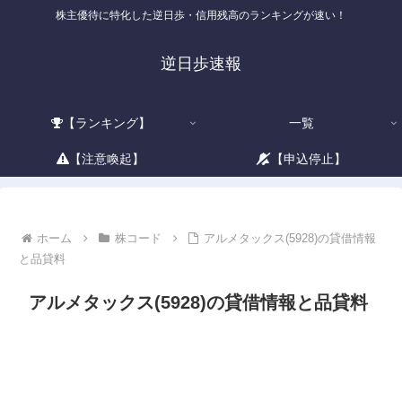
株主優待に特化した逆日歩・信用残高のランキングが速い！
逆日歩速報
【ランキング】
一覧
【注意喚起】
【申込停止】
ホーム
株コード
アルメタックス(5928)の貸借情報
と品貸料
アルメタックス(5928)の貸借情報と品貸料