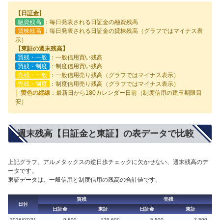
【日証金】
融資残高
：毎日発表される日証金の融資残高
貸株残高
：毎日発表される日証金の貸株残高（グラフではマイナス表
示）
【東証の週末残高】
買残・一般
：一般信用買い残高
買残・制度
：制度信用買い残高
売残・一般
：一般信用売り残高（グラフではマイナス表示）
売残・制度
：制度信用売り残高（グラフではマイナス表示）
│ 黄色の縦線
：最新日から180カレンダー日前（制度信用の建玉期限目
安）
週末残高【日証金と東証】の表データで比較
上記グラフ、アルメタックスの逆日歩チェックに欠かせない、週末残高のデ
ータです。
東証データは、一般信用と制度信用の残高の合計値です。
買残
売残
日付
日証金
東証
日証金
東証
2026/07/31
9,600
179,600
5,500
7,500