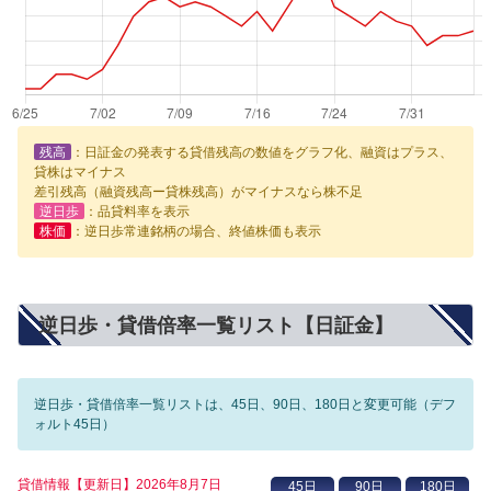
残高
：日証金の発表する貸借残高の数値をグラフ化、融資はプラス、
貸株はマイナス
差引残高（融資残高ー貸株残高）がマイナスなら株不足
逆日歩
：品貸料率を表示
株価
：逆日歩常連銘柄の場合、終値株価も表示
逆日歩・貸借倍率一覧リスト【日証金】
逆日歩・貸借倍率一覧リストは、45日、90日、180日と変更可能（デフ
ォルト45日）
貸借情報【更新日】2026年8月7日