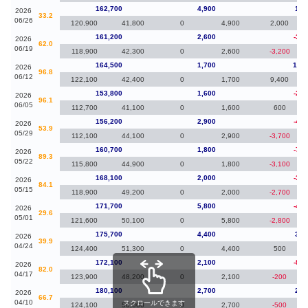
162,700
4,900
1,5
2026
33.2
06/26
120,900
41,800
0
4,900
2,000
161,200
2,600
-3,3
2026
62.0
06/19
118,900
42,300
0
2,600
-3,200
164,500
1,700
10,7
2026
96.8
06/12
122,100
42,400
0
1,700
9,400
153,800
1,600
-2,4
2026
96.1
06/05
112,700
41,100
0
1,600
600
156,200
2,900
-4,5
2026
53.9
05/29
112,100
44,100
0
2,900
-3,700
160,700
1,800
-7,4
2026
89.3
05/22
115,800
44,900
0
1,800
-3,100
168,100
2,000
-3,6
2026
84.1
05/15
118,900
49,200
0
2,000
-2,700
171,700
5,800
-4,0
2026
29.6
05/01
121,600
50,100
0
5,800
-2,800
175,700
4,400
3,6
2026
39.9
04/24
124,400
51,300
0
4,400
500
172,100
2,100
-8,0
2026
82.0
04/17
123,900
48,200
0
2,100
-200
180,100
2,700
2,9
2026
66.7
04/10
スクロールできます
124,100
56,000
0
2,700
-500