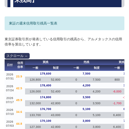
東証の週末信用取引残高一覧表
東京証券取引所が発表している信用取引の残高から、アルメタックスの信用
倍率を算出しています。
買残
売残
買残（
信用
日付
倍率
一般
制度
一般
制度
一般
179,600
7,500
1,2
2026
23.9
07/31
126,800
52,800
0
7,500
800
178,400
4,200
3,6
2026
42.5
07/24
126,000
52,400
0
4,200
-6,000
174,800
3,500
-1,9
2026
49.9
07/17
132,000
42,800
0
3,500
-1,700
176,700
5,100
6,6
2026
34.6
07/10
133,700
43,000
0
5,100
6,400
170,100
3,800
7,4
2026
44.8
07/03
127,300
42,800
0
3,800
6,400