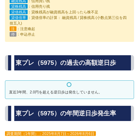
融資残高
：信用買い残
貸株残高
：信用売り残
貸借残高
：貸株残高が融資残高を上回ったら株不足
貸借倍率
：貸借倍率の計算： 融資残高 / 貸株残高 (小数点第三位を四
捨五入)
注
：注意喚起
停
：申込停止
東プレ（5975）の過去の高額逆日歩
直近3年間、2.0円を超える逆日歩は発生していません。
東プレ（5975）の年間逆日歩発生率
調査期間（1年間）：2025年8月7日～2026年8月6日