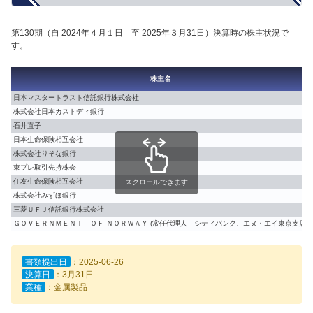
第130期（自 2024年４月１日 至 2025年３月31日）決算時の株主状況で
す。
株主名
日本マスタートラスト信託銀行株式会社
株式会社日本カストディ銀行
石井直子
日本生命保険相互会社
株式会社りそな銀行
東プレ取引先持株会
住友生命保険相互会社
スクロールできます
株式会社みずほ銀行
三菱ＵＦＪ信託銀行株式会社
ＧＯＶＥＲＮＭＥＮＴ ＯＦ ＮＯＲＷＡＹ (常任代理人 シティバンク、エヌ・エイ東京支店)
書類提出日
：2025-06-26
決算日
：3月31日
業種
：金属製品