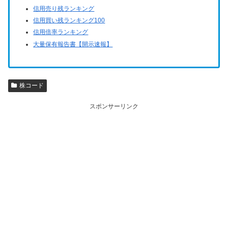
信用売り残ランキング
信用買い残ランキング100
信用倍率ランキング
大量保有報告書【開示速報】
株コード
スポンサーリンク