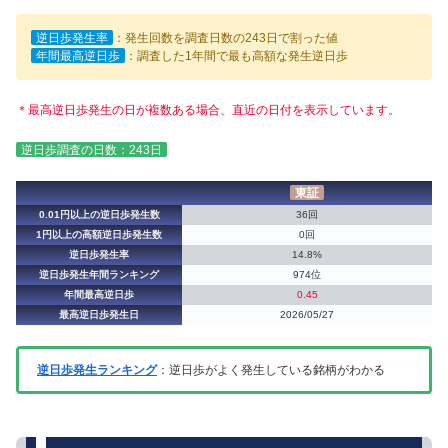
逆日歩発生率
：発生回数を調査日数の243日で割った値
年間最高逆日歩
：調査した1年間で最も高額な発生逆日歩
＊最高逆日歩発生の日が複数ある場合、直近の日付を表示しています。
逆日歩調査の日数：243日
東証
0.01円以上の逆日歩発生数
36回
1円以上の高額逆日歩発生数
0回
逆日歩発生率
14.8%
逆日歩発生年間ランキング
974位
年間最高逆日歩
0.45
最高逆日歩発生日
2026/05/27
逆日歩発生ランキング
：逆日歩がよく発生している銘柄がわかる