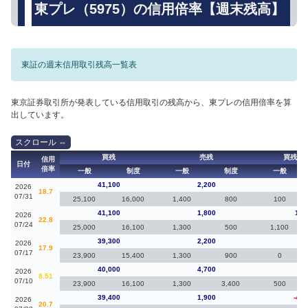
東プレ（5975）の信用倍率【週末残高】
東証の週末信用取引残高一覧表
東京証券取引所が発表している信用取引の残高から、東プレの信用倍率を算
出しています。
買残
売残
買残（
信用
日付
倍率
一般
制度
一般
制度
一般
41,100
2,200
0
2026
18.7
07/31
25,100
16,000
1,400
800
100
41,100
1,800
1,8
2026
22.8
07/24
25,000
16,100
1,300
500
1,100
39,300
2,200
-70
2026
17.9
07/17
23,900
15,400
1,300
900
0
40,000
4,700
60
2026
8.51
07/10
23,900
16,100
1,300
3,400
500
39,400
1,900
-4,7
2026
20.7