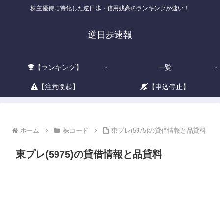
株主優待に特化した逆日歩・信用残高のランキングが速い！
逆日歩速報
【ランキング】
一覧
【注意喚起】
【申込停止】
ホーム
株コード
東プレ(5975)の貸借情報と品貸料
東プレ(5975)の貸借情報と品貸料