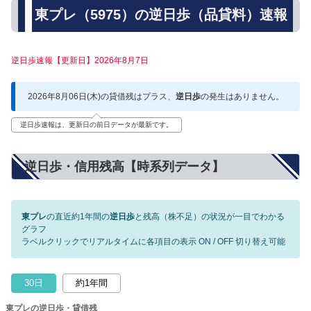
東プレ（5975）の逆日歩（品貸料）速報
逆日歩速報【更新日】2026年8月7日
2026年8月06日(木)の貸借残はプラス、
逆日歩
の発生はありません。
逆日歩速報は、更新日の前日データが最新です。
逆日歩・信用残高【時系列データ】
東プレ
の直近約1年間の
逆日歩
と残高（株不足）の状況が一目でわかる
グラフ
ラベルクリックでリアルタイムに各項目の表示 ON / OFF 切り替え可能
30日
約1年間