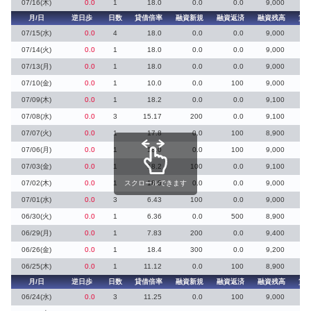
07/16(木)
0.0
1
18.0
0.0
0.0
9,000
月/日
逆日歩
日数
貸借倍率
融資新規
融資返済
融資残高
貸
07/15(水)
0.0
4
18.0
0.0
0.0
9,000
07/14(火)
0.0
1
18.0
0.0
0.0
9,000
07/13(月)
0.0
1
18.0
0.0
0.0
9,000
07/10(金)
0.0
1
10.0
0.0
100
9,000
07/09(木)
0.0
1
18.2
0.0
0.0
9,100
07/08(水)
0.0
3
15.17
200
0.0
9,100
07/07(火)
0.0
1
17.8
0.0
100
8,900
07/06(月)
0.0
1
18.0
0.0
100
9,000
07/03(金)
0.0
1
18.2
100
0.0
9,100
07/02(木)
0.0
1
スクロールできます
18.0
0.0
0.0
9,000
07/01(水)
0.0
3
6.43
100
0.0
9,000
06/30(火)
0.0
1
6.36
0.0
500
8,900
06/29(月)
0.0
1
7.83
200
0.0
9,400
06/26(金)
0.0
1
18.4
300
0.0
9,200
06/25(木)
0.0
1
11.12
0.0
100
8,900
月/日
逆日歩
日数
貸借倍率
融資新規
融資返済
融資残高
貸
06/24(水)
0.0
3
11.25
0.0
100
9,000