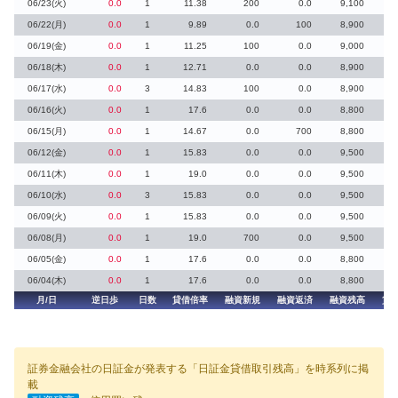
06/23(火)
0.0
1
11.38
200
0.0
9,100
06/22(月)
0.0
1
9.89
0.0
100
8,900
06/19(金)
0.0
1
11.25
100
0.0
9,000
06/18(木)
0.0
1
12.71
0.0
0.0
8,900
06/17(水)
0.0
3
14.83
100
0.0
8,900
06/16(火)
0.0
1
17.6
0.0
0.0
8,800
06/15(月)
0.0
1
14.67
0.0
700
8,800
06/12(金)
0.0
1
15.83
0.0
0.0
9,500
06/11(木)
0.0
1
19.0
0.0
0.0
9,500
06/10(水)
0.0
3
15.83
0.0
0.0
9,500
06/09(火)
0.0
1
15.83
0.0
0.0
9,500
06/08(月)
0.0
1
19.0
700
0.0
9,500
06/05(金)
0.0
1
17.6
0.0
0.0
8,800
06/04(木)
0.0
1
17.6
0.0
0.0
8,800
月/日
逆日歩
日数
貸借倍率
融資新規
融資返済
融資残高
貸
証券金融会社の日証金が発表する「日証金貸借取引残高」を時系列に掲
載