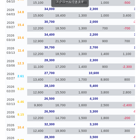
04/10
スクロールできます
15,100
18,300
1,300
1,000
-500
34,000
2,300
3,3
2026
14.8
04/03
15,600
18,400
1,300
1,000
3,400
30,700
2,000
-3,7
2026
15.4
03/27
12,200
18,500
1,300
700
-700
34,400
2,200
3,7
2026
15.6
03/19
12,900
21,500
1,300
900
700
30,700
2,700
2,4
2026
11.4
03/13
12,200
18,500
1,300
1,400
1,100
28,300
2,300
60
2026
12.3
03/06
11,100
17,200
1,400
900
-2,300
27,700
10,600
-40
2026
2.61
02/27
13,400
14,300
1,700
8,900
800
28,100
5,400
1,6
2026
5.20
02/20
12,600
15,500
1,600
3,800
2,800
26,500
4,100
-40
2026
6.46
02/13
9,800
16,700
1,600
2,500
-2,400
26,900
3,300
-5,4
2026
8.15
02/06
12,200
14,700
1,500
1,800
-200
32,300
3,100
4,0
2026
10.4
01/30
12,400
19,900
1,500
1,600
300
28,300
3,500
-5,8
2026