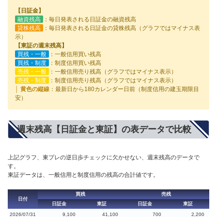
【日証金】
融資残高
：毎日発表される日証金の融資残高
貸株残高
：毎日発表される日証金の貸株残高（グラフではマイナス表
示）
【東証の週末残高】
買残・一般
：一般信用買い残高
買残・制度
：制度信用買い残高
売残・一般
：一般信用売り残高（グラフではマイナス表示）
売残・制度
：制度信用売り残高（グラフではマイナス表示）
│ 黄色の縦線
：最新日から180カレンダー日前（制度信用の建玉期限目
安）
週末残高【日証金と東証】の表データで比較
上記グラフ、東プレの逆日歩チェックに欠かせない、週末残高のデータで
す。
東証データは、一般信用と制度信用の残高の合計値です。
買残
売残
日付
日証金
東証
日証金
東証
2026/07/31
9,100
41,100
700
2,200