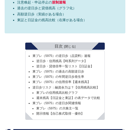
注意喚起・申込停止の
規制速報
過去の逆日歩と貸借残高（グラフ化）
高額逆日歩（実績がある場合）
東証と日証金の残高比較（在庫がある場合）
目次
東プレ（5975）の逆日歩（品貸料）速報
逆日歩・信用残高【時系列データ】
逆日歩・貸借倍率一覧リスト【日証金】
東プレ（5975）の過去の高額逆日歩
東プレ（5975）の年間逆日歩発生率
東プレ（5975）の信用倍率【週末残高】
逆日歩リスク：融資余力は？【信用残高比較】
東プレの信用残高比較グラフ
週末残高【日証金と東証】の表データで比較
東プレ（5975）の逆日歩関連情報
東プレ（5975）の大株主一覧
開示情報【自己株式取得・優待】