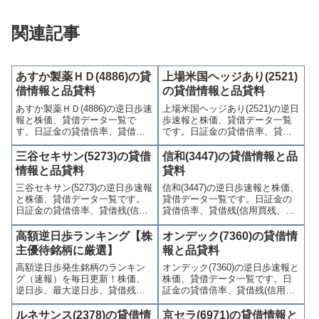
関連記事
あすか製薬ＨＤ(4886)の貸
上場米国ヘッジあり(2521)
借情報と品貸料
の貸借情報と品貸料
あすか製薬ＨＤ(4886)の逆日歩速
上場米国ヘッジあり(2521)の逆日
報と株価、貸借データ一覧で
歩速報と株価、貸借データ一覧
す。日証金の貸借倍率、貸借残
です。日証金の貸借倍率、貸借
(信用買残、信用売残)、品貸料
残(信用買残、信用売残)、品貸料
(逆日歩)、東証の週末残高、規制
(逆日歩)、東証の週末残高、規制
三谷セキサン(5273)の貸借
信和(3447)の貸借情報と品
(注意喚起・申込停止)など、空売
(注意喚起・申込停止)など、空売
情報と品貸料
貸料
り関連情報を集計し、図解でわ
り関連情報を集計し、図解でわ
三谷セキサン(5273)の逆日歩速報
信和(3447)の逆日歩速報と株価、
かりやすくまとめて掲載してい
かりやすくまとめて掲載してい
と株価、貸借データ一覧です。
貸借データ一覧です。日証金の
ます。
ます。
日証金の貸借倍率、貸借残(信用
貸借倍率、貸借残(信用買残、信
買残、信用売残)、品貸料(逆日
用売残)、品貸料(逆日歩)、東証
歩)、東証の週末残高、規制(注意
の週末残高、規制(注意喚起・申
高額逆日歩ランキング【株
オンデック(7360)の貸借情
喚起・申込停止)など、空売り関
込停止)など、空売り関連情報を
主優待銘柄に厳選】
報と品貸料
連情報を集計し、図解でわかり
集計し、図解でわかりやすくま
高額逆日歩発生銘柄のランキン
オンデック(7360)の逆日歩速報と
やすくまとめて掲載していま
とめて掲載しています。
グ（速報）を毎日更新！株価、
株価、貸借データ一覧です。日
す。
逆日歩、最大逆日歩、貸借残、
証金の貸借倍率、貸借残(信用買
規制の一覧リスト、ベスト100を
残、信用売残)、品貸料(逆日
掲載、逆日歩発生全銘柄の確認
歩)、東証の週末残高、規制(注意
ルネサンス(2378)の貸借情
京セラ(6971)の貸借情報と