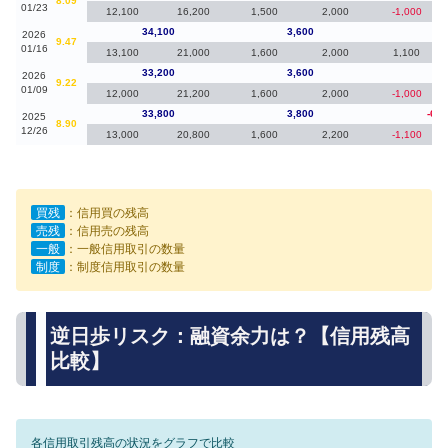
8.09
01/23
12,100
16,200
1,500
2,000
-1,000
34,100
3,600
90
2026
9.47
01/16
13,100
21,000
1,600
2,000
1,100
33,200
3,600
-60
2026
9.22
01/09
12,000
21,200
1,600
2,000
-1,000
33,800
3,800
-6,2
2025
8.90
12/26
13,000
20,800
1,600
2,200
-1,100
買残
：信用買の残高
売残
：信用売の残高
一般
：一般信用取引の数量
制度
：制度信用取引の数量
逆日歩リスク：融資余力は？【信用残高
比較】
各信用取引残高の状況をグラフで比較