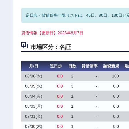
逆日歩・貸借倍率一覧リストは、45日、90日、180日と
貸借情報【更新日】2026年8月7日
市場区分：名証
月/日
逆日歩
日数
貸借倍率
融資新規
融
08/06(木)
0.0
2
-
100
08/05(水)
0.0
3
-
0.0
08/04(火)
0.0
1
-
0.0
08/03(月)
0.0
1
-
0.0
07/31(金)
0.0
1
-
0.0
07/30(木)
0.0
1
-
0.0