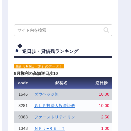
逆日歩・貸借残ランキング
最新 8月6日（木）のデータ！
8月権利の高額逆日歩10
code
銘柄名
逆日歩
1546
ダウヘッジ無
10.00
3281
ＧＬＰ投法人投資証券
10.00
9983
ファーストリテイリン
2.50
1343
ＮＦＪ−ＲＥＩＴ
1.00