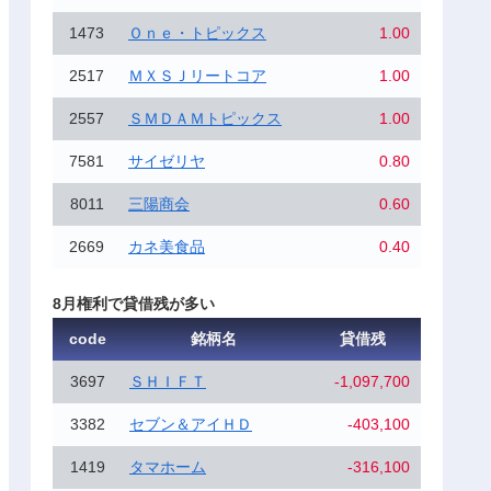
1473
Ｏｎｅ・トピックス
1.00
2517
ＭＸＳＪリートコア
1.00
2557
ＳＭＤＡＭトピックス
1.00
7581
サイゼリヤ
0.80
8011
三陽商会
0.60
2669
カネ美食品
0.40
8月権利で貸借残が多い
code
銘柄名
貸借残
3697
ＳＨＩＦＴ
-1,097,700
3382
セブン＆アイＨＤ
-403,100
1419
タマホーム
-316,100