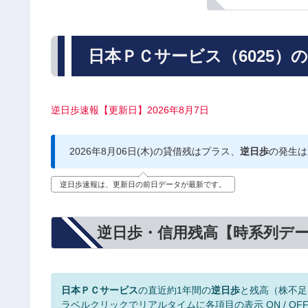
日本ＰＣサービス（6025）
逆日歩速報【更新日】2026年8月7日
2026年8月06日(木)の貸借残はプラス、
逆日歩
の発生は
逆日歩速報は、更新日の前日データが最新です。
逆日歩・信用残高【時系列デ
日本ＰＣサービス
の直近約1年間の
逆日歩
と残高（株不足
ラベルクリックでリアルタイムに各項目の表示 ON / OF