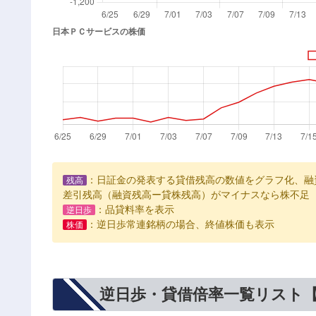
：日証金の発表する貸借残高の数値をグラフ化、融
残高
差引残高（融資残高ー貸株残高）がマイナスなら株不足
：品貸料率を表示
逆日歩
：逆日歩常連銘柄の場合、終値株価も表示
株価
逆日歩・貸借倍率一覧リスト