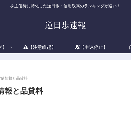
株主優待に特化した逆日歩・信用残高のランキングが速い！
逆日歩速報
グ】
【注意喚起】
【申込停止】
の貸借情報と品貸料
借情報と品貸料