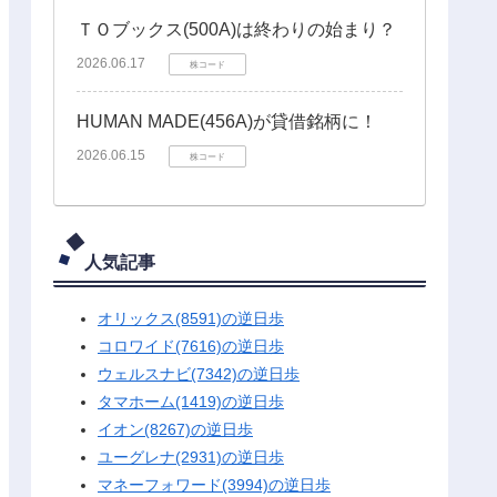
ＴＯブックス(500A)は終わりの始まり？
2026.06.17
株コード
HUMAN MADE(456A)が貸借銘柄に！
2026.06.15
株コード
人気記事
オリックス(8591)の逆日歩
コロワイド(7616)の逆日歩
ウェルスナビ(7342)の逆日歩
タマホーム(1419)の逆日歩
イオン(8267)の逆日歩
ユーグレナ(2931)の逆日歩
マネーフォワード(3994)の逆日歩