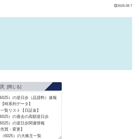
2026.08.7
次
6025）の逆日歩（品貸料）速報
高【時系列データ】
率一覧リスト【日証金】
6025）の過去の高額逆日歩
6025）の逆日歩関連情報
【売買・変更】
（6025）の大株主一覧