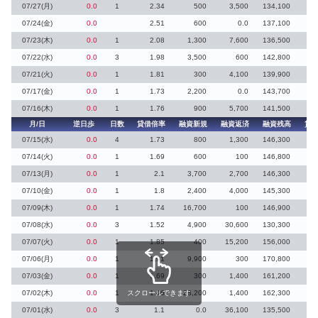
07/27(月)
0.0
1
2.34
500
3,500
134,100
2
07/24(金)
0.0
2.51
600
0.0
137,100
07/23(木)
0.0
1
2.08
1,300
7,600
136,500
07/22(水)
0.0
3
1.98
3,500
600
142,800
07/21(火)
0.0
1
1.81
300
4,100
139,900
07/17(金)
0.0
1
1.73
2,200
0.0
143,700
2
07/16(木)
0.0
1
1.76
900
5,700
141,500
月/日
逆日歩
日数
貸借倍率
融資新規
融資返済
融資残高
貸
07/15(水)
0.0
4
1.73
800
1,300
146,300
07/14(火)
0.0
1
1.69
600
100
146,800
17
07/13(月)
0.0
1
2.1
3,700
2,700
146,300
07/10(金)
0.0
1
1.8
2,400
4,000
145,300
2
07/09(木)
0.0
1
1.74
16,700
100
146,900
1
07/08(水)
0.0
3
1.52
4,900
30,600
130,300
1
07/07(火)
0.0
1
1.85
400
15,200
156,000
1
07/06(月)
0.0
1
1.91
9,900
300
170,800
07/03(金)
0.0
1
1.69
300
1,400
161,200
07/02(木)
0.0
1
スクロールできます
1.46
28,200
1,400
162,300
1
07/01(水)
0.0
3
1.1
0.0
36,100
135,500
30