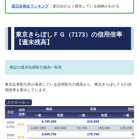
逆日歩発生ランキング
：逆日歩がよく発生している銘柄がわかる
東京きらぼしＦＧ（7173）の信用倍率
【週末残高】
東証の週末信用取引残高一覧表
東京証券取引所が発表している信用取引の残高から、東京きらぼしＦＧの信
用倍率を算出しています。
買残
売残
買残（
信用
日付
倍率
一般
制度
一般
制度
一般
4,740,300
210,000
90,6
2026
22.6
07/31
4,407,300
333,000
53,700
156,300
120,200
4,649,700
179,700
-62,
2026
25.9