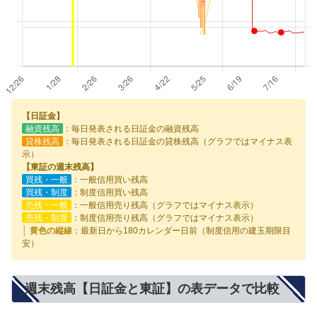
【日証金】
融資残高
：毎日発表される日証金の融資残高
貸株残高
：毎日発表される日証金の貸株残高（グラフではマイナス表
示）
【東証の週末残高】
買残・一般
：一般信用買い残高
買残・制度
：制度信用買い残高
売残・一般
：一般信用売り残高（グラフではマイナス表示）
売残・制度
：制度信用売り残高（グラフではマイナス表示）
│ 黄色の縦線
：最新日から180カレンダー日前（制度信用の建玉期限目
安）
週末残高【日証金と東証】の表データで比較