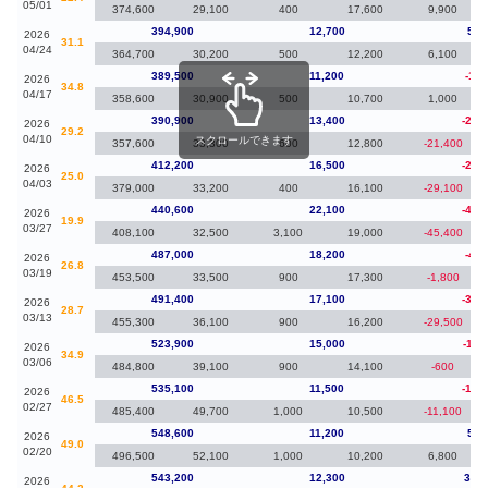
05/01
374,600
29,100
400
17,600
9,900
394,900
12,700
5,4
2026
31.1
04/24
364,700
30,200
500
12,200
6,100
389,500
11,200
-1,4
2026
34.8
04/17
358,600
30,900
500
10,700
1,000
390,900
13,400
-21,
2026
29.2
04/10
スクロールできます
357,600
33,300
600
12,800
-21,400
412,200
16,500
-28,
2026
25.0
04/03
379,000
33,200
400
16,100
-29,100
440,600
22,100
-46,
2026
19.9
03/27
408,100
32,500
3,100
19,000
-45,400
487,000
18,200
-4,4
2026
26.8
03/19
453,500
33,500
900
17,300
-1,800
491,400
17,100
-32,
2026
28.7
03/13
455,300
36,100
900
16,200
-29,500
523,900
15,000
-11,
2026
34.9
03/06
484,800
39,100
900
14,100
-600
535,100
11,500
-13,
2026
46.5
02/27
485,400
49,700
1,000
10,500
-11,100
548,600
11,200
5,4
2026
49.0
02/20
496,500
52,100
1,000
10,200
6,800
543,200
12,300
37,2
2026