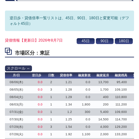
逆日歩・貸借倍率一覧リストは、45日、90日、180日と変更可能（デフ
ォルト45日）
貸借情報【更新日】2026年8月7日
市場区分：東証
月/日
逆日歩
日数
貸借倍率
融資新規
融資返済
融資残高
貸
08/06(木)
0.0
2
1.21
0.0
13,700
95,400
08/05(水)
0.0
3
1.28
0.0
1,700
109,100
08/04(火)
0.0
1
1.29
0.0
400
110,800
3
08/03(月)
0.0
1
1.34
1,800
200
111,200
07/31(金)
0.0
1
1.2
300
5,400
109,600
1
07/30(木)
0.0
1
1.25
0.0
14,500
114,700
10
07/29(水)
0.0
3
1.54
0.0
4,000
129,200
15
07/28(火)
0.0
1
1.92
1,100
2,000
133,200
12