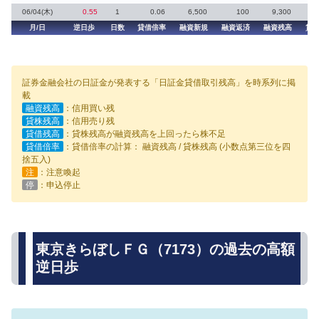
06/04(木)
0.55
1
0.06
6,500
100
9,300
1
月/日
逆日歩
日数
貸借倍率
融資新規
融資返済
融資残高
貸
証券金融会社の日証金が発表する「日証金貸借取引残高」を時系列に掲
載
融資残高
：信用買い残
貸株残高
：信用売り残
貸借残高
：貸株残高が融資残高を上回ったら株不足
貸借倍率
：貸借倍率の計算： 融資残高 / 貸株残高 (小数点第三位を四
捨五入)
注
：注意喚起
停
：申込停止
東京きらぼしＦＧ（7173）の過去の高額
逆日歩