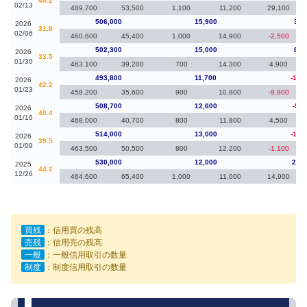
44.2
02/13
489,700
53,500
1,100
11,200
29,100
506,000
15,900
3,7
2026
31.8
02/06
460,600
45,400
1,000
14,900
-2,500
502,300
15,000
8,5
2026
33.5
01/30
463,100
39,200
700
14,300
4,900
493,800
11,700
-14,
2026
42.2
01/23
458,200
35,600
900
10,800
-9,800
508,700
12,600
-5,3
2026
40.4
01/16
468,000
40,700
800
11,800
4,500
514,000
13,000
-16,
2026
39.5
01/09
463,500
50,500
800
12,200
-1,100
530,000
12,000
24,8
2025
44.2
12/26
464,600
65,400
1,000
11,000
14,900
買残
：信用買の残高
売残
：信用売の残高
一般
：一般信用取引の数量
制度
：制度信用取引の数量