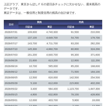
上記グラフ、東京きらぼしＦＧの逆日歩チェックに欠かせない、週末残高の
データです。
東証データは、一般信用と制度信用の残高の合計値です。
買残
売残
日付
日証金
東証
日証金
東証
2026/07/31
109,600
4,740,300
91,500
210,000
2026/07/24
137,100
4,649,700
54,700
179,700
2026/07/17
143,700
4,711,700
83,200
282,200
2026/07/10
145,300
4,660,700
80,800
324,200
2026/07/03
161,200
4,640,700
95,300
371,600
2026/06/26
21,600
613,200
12,800
111,200
2026/06/19
10,700
595,000
85,200
168,600
2026/06/12
12,600
641,300
71,500
184,100
2026/06/05
12,500
616,000
142,500
254,500
2026/05/29
5,100
612,000
215,800
402,200
2026/05/22
3,400
584,400
1,123,700
1,847,300
2026/05/15
4,800
632,800
78,100
428,800
2026/05/01
12,000
403,700
5,900
18,000
2026/04/24
12,300
394,900
7,100
12,700