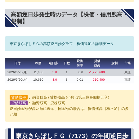
高額逆日歩発生時のデータ【株価・信用残高・
規制】
東京きらぼしＦＧの高額逆日歩グラフ、株価追加の詳細データ
貸借
貸借
日付
株価
逆日歩
日数
規制
市場
倍率
残高
2026/5/25(月)
11,450
5.0
1
0.0
-1,295,600
東証
2026/5/20(水)
10,610
3.0
3
0.01
-910,400
東証
貸借倍率
： 融資残高 / 貸株残高 (小数点第三位を四捨五入)
貸借残高
： 融資残高 - 貸株残高
逆日歩金額が高い順に表示、同金額の場合は、貸借残高（株不足）の多
い順
東京きらぼしＦＧ（7173）の年間逆日歩