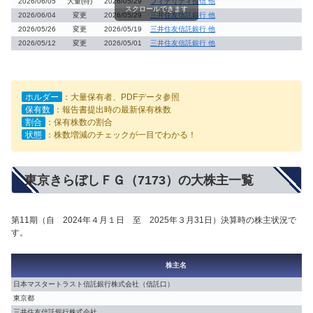
2026/06/05
大量(特)
2026/05/29
フィデリティ投信 他
スクロールできます
2026/06/04
変更
2026/05/29
三井住友信託銀行 他
2026/05/26
変更
2026/05/19
三井住友信託銀行 他
2026/05/12
変更
2026/05/01
三井住友信託銀行 他
ホルダー
：大量保有者、PDFデータ参照
保有数
：報告書提出時の最新保有株数
割合
：保有株数の割合
状態
：株数増減のチェックが一目でわかる！
東京きらぼしＦＧ（7173）の大株主一覧
第11期（自 2024年４月１日 至 2025年３月31日）決算時の株主状況で
す。
株主名
日本マスタートラスト信託銀行株式会社（信託口）
東京都
三井住友信託銀行株式会社