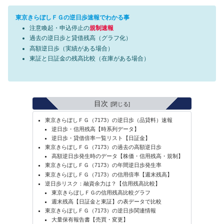
東京きらぼしＦＧの逆日歩速報でわかる事
注意喚起・申込停止の
規制速報
過去の逆日歩と貸借残高（グラフ化）
高額逆日歩（実績がある場合）
東証と日証金の残高比較（在庫がある場合）
目次
東京きらぼしＦＧ（7173）の逆日歩（品貸料）速報
逆日歩・信用残高【時系列データ】
逆日歩・貸借倍率一覧リスト【日証金】
東京きらぼしＦＧ（7173）の過去の高額逆日歩
高額逆日歩発生時のデータ【株価・信用残高・規制】
東京きらぼしＦＧ（7173）の年間逆日歩発生率
東京きらぼしＦＧ（7173）の信用倍率【週末残高】
逆日歩リスク：融資余力は？【信用残高比較】
東京きらぼしＦＧの信用残高比較グラフ
週末残高【日証金と東証】の表データで比較
東京きらぼしＦＧ（7173）の逆日歩関連情報
大量保有報告書【売買・変更】