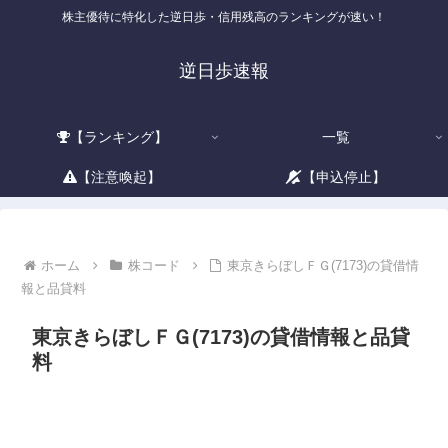
株主優待に特化した逆日歩・信用残高のランキングが速い！
逆日歩速報
【ランキング】
一覧
【注意喚起】
【申込停止】
ホーム
株コード
東京きらぼしＦＧ(7173)の貸借情
報と品貸料
東京きらぼしＦＧ(7173)の貸借情報と品貸
料