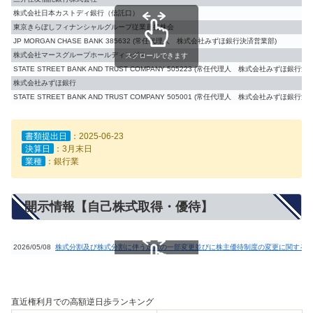
株式会社日本カストディ銀行（信託口）
東京きらぼしフィナンシャルグループ従業員持株会
JP MORGAN CHASE BANK 385632 (常任代理人 株式会社みずほ銀行決済営業部)
株式会社マースグループホールディングス
スクロールできます
STATE STREET BANK AND TRUST COMPANY 505223 (常任代理人 株式会社みずほ銀行
株式会社みずほ銀行
STATE STREET BANK AND TRUST COMPANY 505001 (常任代理人 株式会社みずほ銀行
書類提出日
：2025-06-23
決算日
：3月末日
業種
：銀行業
開示情報【自己株式取得・優待】
2026/05/08
株式分割及び株式分割に伴う定款の一部変更並びに株主優待制度の変更に関する
スクロールできます
直近権利月での高額逆日歩ランキング