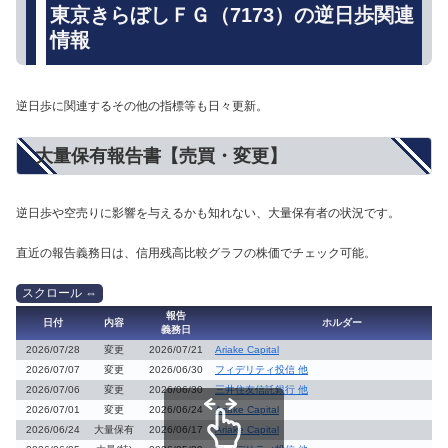
東京きらぼしＦＧ（7173）の逆日歩関連
情報
逆日歩に関連するその他の指標等も日々更新。
大量保有報告書【売買・変更】
逆日歩や空売りに影響を与えるかも知れない、大量保有者の状況です。
直近の報告義務日は、信用残高比較グラフの株価でチェック可能。
報告
日付
内容
ホルダー
義務日
2026/07/28
変更
2026/07/21
Ariake Capital
2026/07/07
変更
2026/06/30
フィデリティ投信 他
2026/07/06
変更
2026/06/30
三井住友信託銀行 他
2026/07/01
変更
2026/06/24
Ariake Capital
2026/06/24
大量保有
2026/06/17
Ariake Capital