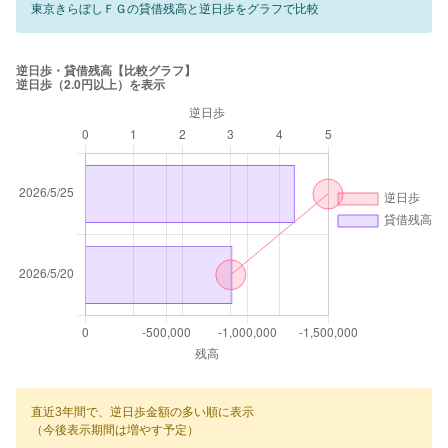
東京きらぼしＦＧの貸借残高と逆日歩をグラフで比較
直近3年間で、逆日歩金額の多い順に表示
（今後表示期間は増やす予定）