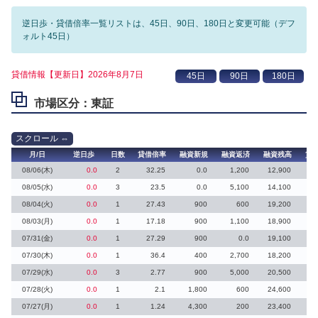
逆日歩・貸借倍率一覧リストは、45日、90日、180日と変更可能（デフ
ォルト45日）
貸借情報【更新日】2026年8月7日
市場区分：東証
月/日
逆日歩
日数
貸借倍率
融資新規
融資返済
融資残高
貸
08/06(木)
0.0
2
32.25
0.0
1,200
12,900
08/05(水)
0.0
3
23.5
0.0
5,100
14,100
08/04(火)
0.0
1
27.43
900
600
19,200
08/03(月)
0.0
1
17.18
900
1,100
18,900
07/31(金)
0.0
1
27.29
900
0.0
19,100
07/30(木)
0.0
1
36.4
400
2,700
18,200
07/29(水)
0.0
3
2.77
900
5,000
20,500
07/28(火)
0.0
1
2.1
1,800
600
24,600
07/27(月)
0.0
1
1.24
4,300
200
23,400
10