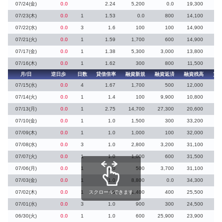
07/24(金)
0.0
2.24
5,200
0.0
19,300
07/23(木)
0.0
1
1.53
0.0
800
14,100
07/22(水)
0.0
3
1.6
100
100
14,900
07/21(火)
0.0
1
1.59
1,700
600
14,900
07/17(金)
0.0
1
1.38
5,300
3,000
13,800
2
07/16(木)
0.0
1
1.62
300
800
11,500
月/日
逆日歩
日数
貸借倍率
融資新規
融資返済
融資残高
貸
07/15(水)
0.0
4
1.67
1,700
500
12,000
07/14(火)
0.0
1
1.4
100
9,900
10,800
1
07/13(月)
0.0
1
2.75
14,700
27,300
20,600
1
07/10(金)
0.0
1
1.0
1,500
300
33,200
3
07/09(木)
0.0
1
1.0
1,000
100
32,000
1
07/08(水)
0.0
3
1.0
2,800
3,200
31,100
07/07(火)
0.0
1
1.0
1,000
600
31,500
07/06(月)
0.0
1
1.0
500
3,700
31,100
07/03(金)
0.0
1
1.0
8,800
0.0
34,300
17
07/02(木)
0.0
1
スクロールできます
1.0
1,400
400
25,500
1
07/01(水)
0.0
3
1.0
900
300
24,500
1
06/30(火)
0.0
1
1.0
600
25,900
23,900
2