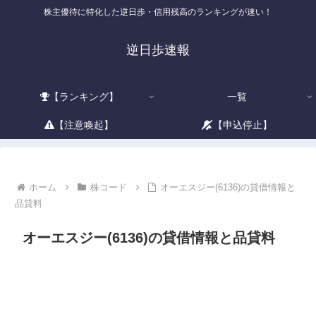
株主優待に特化した逆日歩・信用残高のランキングが速い！
逆日歩速報
【ランキング】
一覧
【注意喚起】
【申込停止】
ホーム
株コード
オーエスジー(6136)の貸借情報と
品貸料
オーエスジー(6136)の貸借情報と品貸料