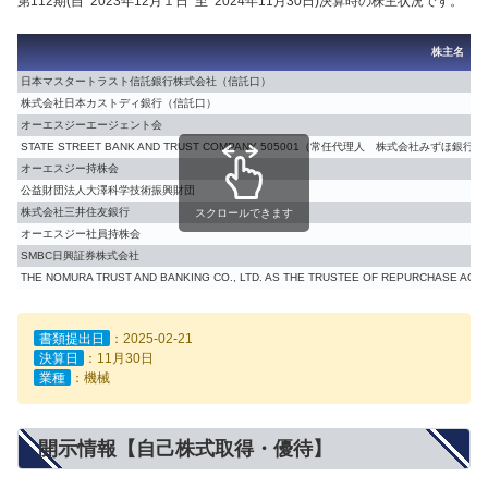
第112期(自 2023年12月１日 至 2024年11月30日)決算時の株主状況です。
株主名
日本マスタートラスト信託銀行株式会社（信託口）
株式会社日本カストディ銀行（信託口）
オーエスジーエージェント会
STATE STREET BANK AND TRUST COMPANY 505001（常任代理人 株式会社みずほ銀
オーエスジー持株会
公益財団法人大澤科学技術振興財団
株式会社三井住友銀行
スクロールできます
オーエスジー社員持株会
SMBC日興証券株式会社
THE NOMURA TRUST AND BANKING CO., LTD. AS THE TRUSTEE OF REPU
書類提出日
：2025-02-21
決算日
：11月30日
業種
：機械
開示情報【自己株式取得・優待】