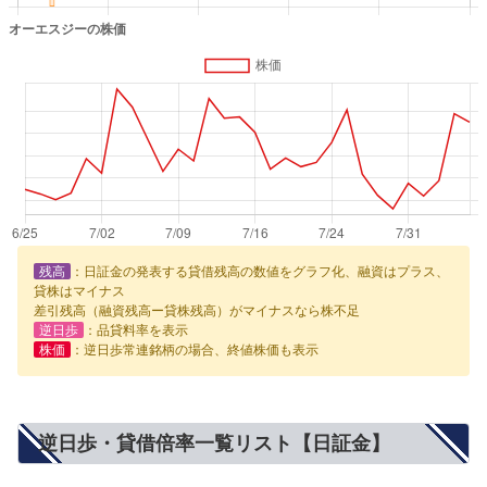
残高
：日証金の発表する貸借残高の数値をグラフ化、融資はプラス、
貸株はマイナス
差引残高（融資残高ー貸株残高）がマイナスなら株不足
逆日歩
：品貸料率を表示
株価
：逆日歩常連銘柄の場合、終値株価も表示
逆日歩・貸借倍率一覧リスト【日証金】