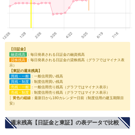
【日証金】
融資残高
：毎日発表される日証金の融資残高
貸株残高
：毎日発表される日証金の貸株残高（グラフではマイナス表
示）
【東証の週末残高】
買残・一般
：一般信用買い残高
買残・制度
：制度信用買い残高
売残・一般
：一般信用売り残高（グラフではマイナス表示）
売残・制度
：制度信用売り残高（グラフではマイナス表示）
│ 黄色の縦線
：最新日から180カレンダー日前（制度信用の建玉期限目
安）
週末残高【日証金と東証】の表データで比較