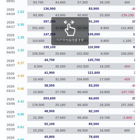
05/01
93,700
44,800
57,300
28,100
400
136,900
83,900
-160,
2026
1.63
04/24
93,300
43,600
60,600
23,300
-159,100
297,200
91,100
150,
2026
3.26
04/17
252,400
44,800
82,200
8,900
141,800
147,200
109,000
12,1
2026
1.35
04/10
スクロールできます
110,600
36,600
99,200
9,800
1,100
135,100
110,500
90,4
2026
1.22
04/03
109,500
25,600
102,500
8,000
100,000
44,700
120,700
2,8
2026
0.37
03/27
9,500
35,200
102,500
18,200
-900
41,900
121,600
3,4
2026
0.35
03/19
10,400
31,500
104,600
17,000
-400
38,500
83,200
-165,
2026
0.46
03/13
10,800
27,700
66,400
16,800
-167,700
203,600
84,600
154,
2026
2.41
03/06
178,500
25,100
66,400
18,200
157,200
48,900
82,100
-3,2
2026
0.60
02/27
21,300
27,600
66,400
15,700
-3,900
52,100
85,500
6,3
2026
0.61
02/20
25,200
26,900
69,500
16,000
800
45,800
78,600
70
2026
0.58