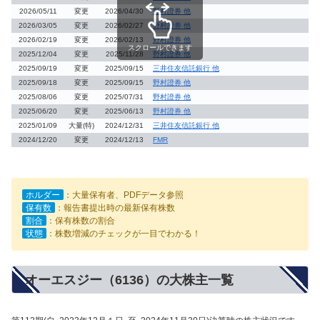
2026/05/11
変更
2026/04/30
野村證券 他
2026/03/05
変更
2026/02/27
野村證券 他
2026/02/19
変更
2026/02/13
野村證券 他
スクロールできます
2025/12/04
変更
2025/11/28
野村證券 他
2025/09/19
変更
2025/09/15
三井住友信託銀行 他
2025/09/18
変更
2025/09/15
野村證券 他
2025/08/06
変更
2025/07/31
野村證券 他
2025/06/20
変更
2025/06/13
野村證券 他
2025/01/09
大量(特)
2024/12/31
三井住友信託銀行 他
2024/12/20
変更
2024/12/13
FMR
ホルダー
：大量保有者、PDFデータ参照
保有数
：報告書提出時の最新保有株数
割合
：保有株数の割合
状態
：株数増減のチェックが一目でわかる！
オーエスジー（6136）の大株主一覧