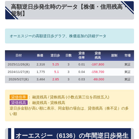
高額逆日歩発生時のデータ【株価・信用残高・
規制】
オーエスジーの高額逆日歩グラフ、株価追加の詳細データ
貸借
貸借
日付
株価
逆日歩
日数
規制
市場
倍率
残高
2025/11/26(水)
2,316
5.25
3
0.01
-197,800
東証
2024/11/27(水)
1,775
5.1
3
0.04
-158,700
東証
2026/5/27(水)
3,464
2.85
3
0.03
-89,000
東証
貸借倍率
： 融資残高 / 貸株残高 (小数点第三位を四捨五入)
貸借残高
： 融資残高 - 貸株残高
逆日歩金額が高い順に表示、同金額の場合は、貸借残高（株不足）の多
い順
オーエスジー（6136）の年間逆日歩発生