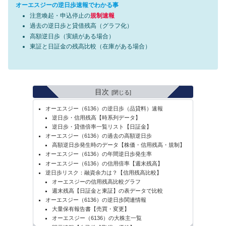
オーエスジーの逆日歩速報でわかる事
注意喚起・申込停止の
規制速報
過去の逆日歩と貸借残高（グラフ化）
高額逆日歩（実績がある場合）
東証と日証金の残高比較（在庫がある場合）
目次
オーエスジー（6136）の逆日歩（品貸料）速報
逆日歩・信用残高【時系列データ】
逆日歩・貸借倍率一覧リスト【日証金】
オーエスジー（6136）の過去の高額逆日歩
高額逆日歩発生時のデータ【株価・信用残高・規制】
オーエスジー（6136）の年間逆日歩発生率
オーエスジー（6136）の信用倍率【週末残高】
逆日歩リスク：融資余力は？【信用残高比較】
オーエスジーの信用残高比較グラフ
週末残高【日証金と東証】の表データで比較
オーエスジー（6136）の逆日歩関連情報
大量保有報告書【売買・変更】
オーエスジー（6136）の大株主一覧