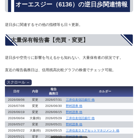
オーエスジー（6136）の逆日歩関連情報
逆日歩に関連するその他の指標等も日々更新。
大量保有報告書【売買・変更】
逆日歩や空売りに影響を与えるかも知れない、大量保有者の状況です。
直近の報告義務日は、信用残高比較グラフの株価でチェック可能。
報告
日付
内容
ホルダー
義務日
2026/08/06
変更
2026/07/31
三井住友信託銀行 他
2026/07/06
変更
2026/06/30
野村證券 他
2026/06/19
変更
2026/06/15
野村證券 他
2026/06/04
大量(特)
2026/05/29
三井住友信託銀行 他
2026/05/27
変更
2026/05/21
野村證券 他
2026/05/22
大量(特)
2026/05/15
三井住友ＤＳアセットマネジメント 他
2026/05/21
変更
2026/05/15
野村證券 他