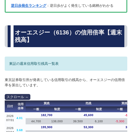
逆日歩発生ランキング
：逆日歩がよく発生している銘柄がわかる
オーエスジー（6136）の信用倍率【週末
残高】
東証の週末信用取引残高一覧表
東京証券取引所が発表している信用取引の残高から、オーエスジーの信用倍
率を算出しています。
買残
売残
買残（
信用
日付
倍率
一般
制度
一般
制度
一般
182,700
45,600
-13,
2026
4.01
07/31
44,700
138,000
39,500
6,100
-5,300
195,900
53,300
39,1
2026
3.68