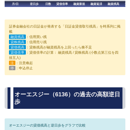
月/日
逆日歩
日数
貸借倍率
融資新規
融資返済
融資残高
貸
証券金融会社の日証金が発表する「日証金貸借取引残高」を時系列に掲
載
融資残高
：信用買い残
貸株残高
：信用売り残
貸借残高
：貸株残高が融資残高を上回ったら株不足
貸借倍率
：貸借倍率の計算： 融資残高 / 貸株残高 (小数点第三位を四
捨五入)
注
：注意喚起
停
：申込停止
オーエスジー（6136）の過去の高額逆日
歩
オーエスジーの貸借残高と逆日歩をグラフで比較