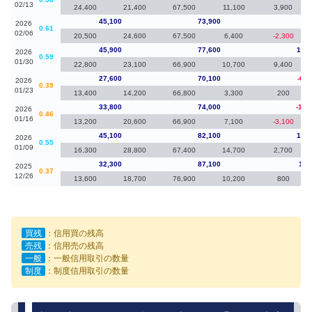
02/13
24,400
21,400
67,500
11,100
3,900
45,100
73,900
-80
2026
0.61
02/06
20,500
24,600
67,500
6,400
-2,300
45,900
77,600
18,3
2026
0.59
01/30
22,800
23,100
66,900
10,700
9,400
27,600
70,100
-6,2
2026
0.39
01/23
13,400
14,200
66,800
3,300
200
33,800
74,000
-11,
2026
0.46
01/16
13,200
20,600
66,900
7,100
-3,100
45,100
82,100
12,8
2026
0.55
01/09
16,300
28,800
67,400
14,700
2,700
32,300
87,100
1,2
2025
0.37
12/26
13,600
18,700
76,900
10,200
800
買残
：信用買の残高
売残
：信用売の残高
一般
：一般信用取引の数量
制度
：制度信用取引の数量