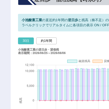
小池酸素工業
の直近約1年間の
逆日歩
と残高（株不足）の
ラベルクリックでリアルタイムに各項目の表示 ON / OF
30日
約1年間