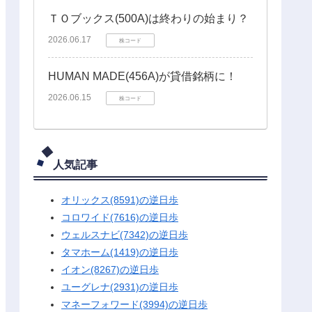
ＴＯブックス(500A)は終わりの始まり？
2026.06.17
株コード
HUMAN MADE(456A)が貸借銘柄に！
2026.06.15
株コード
人気記事
オリックス(8591)の逆日歩
コロワイド(7616)の逆日歩
ウェルスナビ(7342)の逆日歩
タマホーム(1419)の逆日歩
イオン(8267)の逆日歩
ユーグレナ(2931)の逆日歩
マネーフォワード(3994)の逆日歩