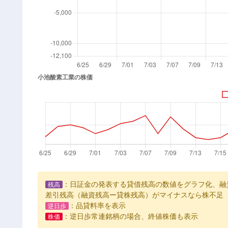
：日証金の発表する貸借残高の数値をグラフ化、融
残高
差引残高（融資残高ー貸株残高）がマイナスなら株不足
：品貸料率を表示
逆日歩
：逆日歩常連銘柄の場合、終値株価も表示
株価