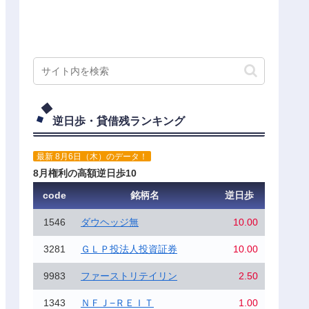
逆日歩・貸借残ランキング
最新 8月6日（木）のデータ！
8月権利の高額逆日歩10
code
銘柄名
逆日歩
1546
ダウヘッジ無
10.00
3281
ＧＬＰ投法人投資証券
10.00
9983
ファーストリテイリン
2.50
1343
ＮＦＪ−ＲＥＩＴ
1.00