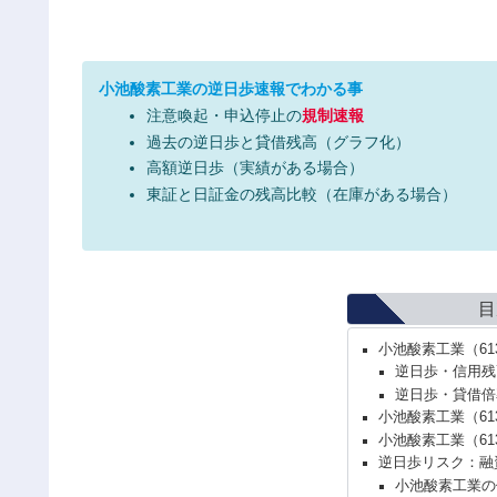
小池酸素工業の逆日歩速報でわかる事
注意喚起・申込停止の
規制速報
過去の逆日歩と貸借残高（グラフ化）
高額逆日歩（実績がある場合）
東証と日証金の残高比較（在庫がある場合）
目
小池酸素工業（6
逆日歩・信用残
逆日歩・貸借倍
小池酸素工業（61
小池酸素工業（6
逆日歩リスク：融
小池酸素工業の