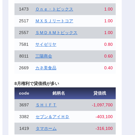
1473
Ｏｎｅ・トピックス
1.00
2517
ＭＸＳＪリートコア
1.00
2557
ＳＭＤＡＭトピックス
1.00
7581
サイゼリヤ
0.80
8011
三陽商会
0.60
2669
カネ美食品
0.40
8月権利で貸借残が多い
code
銘柄名
貸借残
3697
ＳＨＩＦＴ
-1,097,700
3382
セブン＆アイＨＤ
-403,100
1419
タマホーム
-316,100