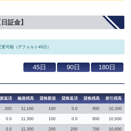
【日証金】
変更可能（デフォルト45日）
資返済
融資残高
貸株新規
貸株返済
貸株残高
差引残高
200
11,100
100
0.0
900
10,200
0.0
11,300
100
0.0
800
10,500
0.0
11,300
200
200
700
10,600