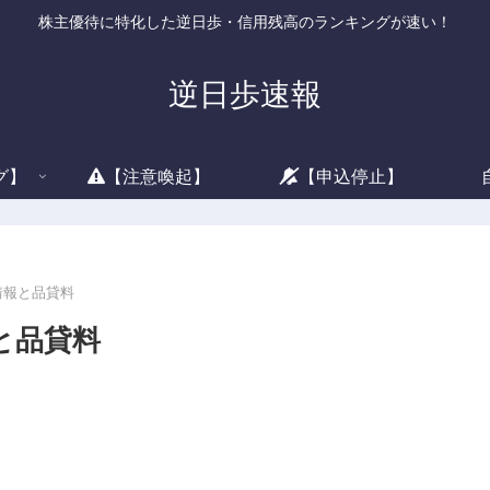
株主優待に特化した逆日歩・信用残高のランキングが速い！
逆日歩速報
グ】
【注意喚起】
【申込停止】
借情報と品貸料
報と品貸料