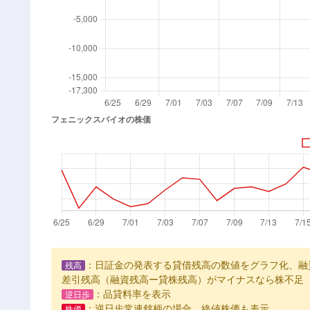
：日証金の発表する貸借残高の数値をグラフ化、融
残高
差引残高（融資残高ー貸株残高）がマイナスなら株不足
：品貸料率を表示
逆日歩
：逆日歩常連銘柄の場合、終値株価も表示
株価