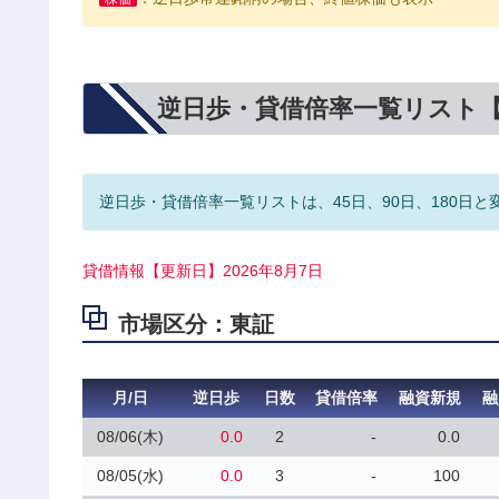
逆日歩・貸借倍率一覧リスト
逆日歩・貸借倍率一覧リストは、45日、90日、180日と
貸借情報【更新日】2026年8月7日
市場区分：東証
月/日
逆日歩
日数
貸借倍率
融資新規
融
08/06(木)
0.0
2
-
0.0
08/05(水)
0.0
3
-
100