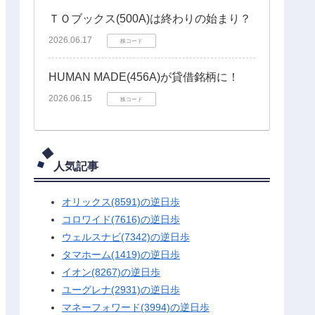
ＴＯブックス(500A)は終わりの始まり？
2026.06.17
株コード
HUMAN MADE(456A)が貸借銘柄に！
2026.06.15
株コード
人気記事
オリックス(8591)の逆日歩
コロワイド(7616)の逆日歩
ウェルスナビ(7342)の逆日歩
タマホーム(1419)の逆日歩
イオン(8267)の逆日歩
ユーグレナ(2931)の逆日歩
マネーフォワード(3994)の逆日歩