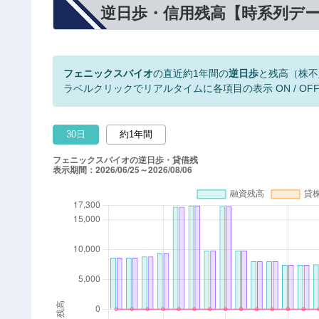
逆日歩・信用残高【時系列デ
フェニックスバイオ
の直近約1年間の
逆日歩
と残高（株不
ラベルクリックでリアルタイムに各項目の表示 ON / OF
30日
約1年間