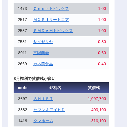
1473
Ｏｎｅ・トピックス
1.00
2517
ＭＸＳＪリートコア
1.00
2557
ＳＭＤＡＭトピックス
1.00
7581
サイゼリヤ
0.80
8011
三陽商会
0.60
2669
カネ美食品
0.40
8月権利で貸借残が多い
code
銘柄名
貸借残
3697
ＳＨＩＦＴ
-1,097,700
3382
セブン＆アイＨＤ
-403,100
1419
タマホーム
-316,100