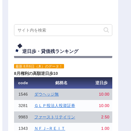
逆日歩・貸借残ランキング
最新 8月6日（木）のデータ！
8月権利の高額逆日歩10
code
銘柄名
逆日歩
1546
ダウヘッジ無
10.00
3281
ＧＬＰ投法人投資証券
10.00
9983
ファーストリテイリン
2.50
1343
ＮＦＪ−ＲＥＩＴ
1.00