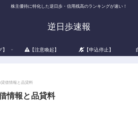
株主優待に特化した逆日歩・信用残高のランキングが速い！
逆日歩速報
グ】
【注意喚起】
【申込停止】
)の貸借情報と品貸料
貸借情報と品貸料