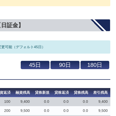
【日証金】
変更可能（デフォルト45日）
資返済
融資残高
貸株新規
貸株返済
貸株残高
差引残高
100
9,400
0.0
0.0
0.0
9,400
200
9,500
0.0
0.0
0.0
9,500