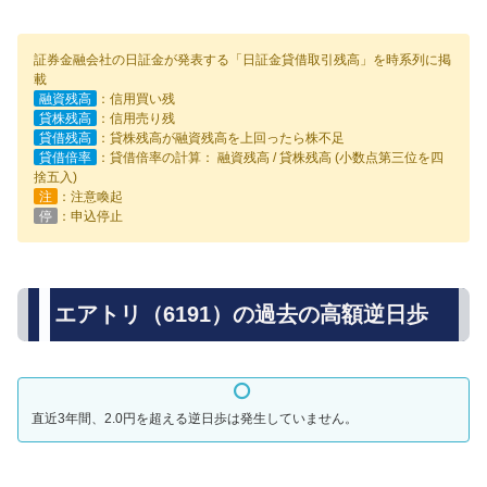
証券金融会社の日証金が発表する「日証金貸借取引残高」を時系列に掲
載
融資残高
：信用買い残
貸株残高
：信用売り残
貸借残高
：貸株残高が融資残高を上回ったら株不足
貸借倍率
：貸借倍率の計算： 融資残高 / 貸株残高 (小数点第三位を四
捨五入)
注
：注意喚起
停
：申込停止
エアトリ（6191）の過去の高額逆日歩
直近3年間、2.0円を超える逆日歩は発生していません。