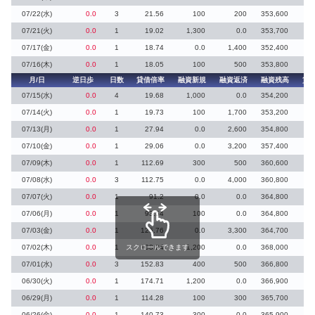
07/22(水)
0.0
3
21.56
100
200
353,600
07/21(火)
0.0
1
19.02
1,300
0.0
353,700
07/17(金)
0.0
1
18.74
0.0
1,400
352,400
2
07/16(木)
0.0
1
18.05
100
500
353,800
3
月/日
逆日歩
日数
貸借倍率
融資新規
融資返済
融資残高
貸
07/15(水)
0.0
4
19.68
1,000
0.0
354,200
1
07/14(火)
0.0
1
19.73
100
1,700
353,200
6
07/13(月)
0.0
1
27.94
0.0
2,600
354,800
1
07/10(金)
0.0
1
29.06
0.0
3,200
357,400
9
07/09(木)
0.0
1
112.69
300
500
360,600
07/08(水)
0.0
3
112.75
0.0
4,000
360,800
07/07(火)
0.0
1
91.2
0.0
0.0
364,800
07/06(月)
0.0
1
93.54
100
0.0
364,800
1
07/03(金)
0.0
1
125.76
0.0
3,300
364,700
07/02(木)
0.0
1
スクロールできます
108.24
1,200
0.0
368,000
1
07/01(水)
0.0
3
152.83
400
500
366,800
06/30(火)
0.0
1
174.71
1,200
0.0
366,900
06/29(月)
0.0
1
114.28
100
300
365,700
06/26(金)
0.0
1
140.73
300
0.0
365,900