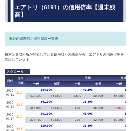
エアトリ（6191）の信用倍率【週末残
高】
東証の週末信用取引残高一覧表
東京証券取引所が発表している信用取引の残高から、エアトリの信用倍率を
算出しています。
買残
売残
買残（
信用
日付
倍率
一般
制度
一般
制度
一般
884,600
42,200
33,1
2026
21.0
07/31
423,100
461,500
1,500
40,700
55,200
851,500
38,300
-50,
2026
22.2
07/24
367,900
483,600
100
38,200
-9,800
901,500
43,000
82,0
2026
21.0
07/17
377,700
523,800
200
42,800
69,200
819,500
33,300
-13,
2026
24.6
07/10