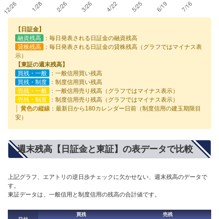
【日証金】
融資残高
：毎日発表される日証金の融資残高
貸株残高
：毎日発表される日証金の貸株残高（グラフではマイナス表
示）
【東証の週末残高】
買残・一般
：一般信用買い残高
買残・制度
：制度信用買い残高
売残・一般
：一般信用売り残高（グラフではマイナス表示）
売残・制度
：制度信用売り残高（グラフではマイナス表示）
│ 黄色の縦線
：最新日から180カレンダー日前（制度信用の建玉期限目
安）
週末残高【日証金と東証】の表データで比較
上記グラフ、エアトリの逆日歩チェックに欠かせない、週末残高のデータで
す。
東証データは、一般信用と制度信用の残高の合計値です。
買残
売残