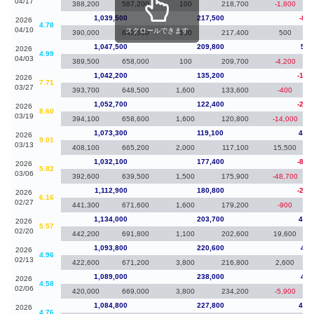
04/17
388,200
587,200
100
218,700
-1,800
1,039,500
217,500
-8,0
2026
4.78
04/10
スクロールできます
390,000
649,500
100
217,400
500
1,047,500
209,800
5,3
2026
4.99
04/03
389,500
658,000
100
209,700
-4,200
1,042,200
135,200
-10,
2026
7.71
03/27
393,700
648,500
1,600
133,600
-400
1,052,700
122,400
-20,
2026
8.60
03/19
394,100
658,600
1,600
120,800
-14,000
1,073,300
119,100
41,2
2026
9.01
03/13
408,100
665,200
2,000
117,100
15,500
1,032,100
177,400
-80,
2026
5.82
03/06
392,600
639,500
1,500
175,900
-48,700
1,112,900
180,800
-21,
2026
6.16
02/27
441,300
671,600
1,600
179,200
-900
1,134,000
203,700
40,2
2026
5.57
02/20
442,200
691,800
1,100
202,600
19,600
1,093,800
220,600
4,8
2026
4.96
02/13
422,600
671,200
3,800
216,800
2,600
1,089,000
238,000
4,2
2026
4.58
02/06
420,000
669,000
3,800
234,200
-5,900
1,084,800
227,800
45,0
2026
4.76