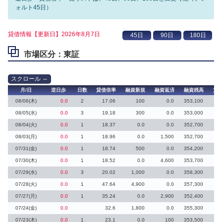
ォルト45日）
貸借情報【更新日】2026年8月7日
市場区分：東証
月/日
逆日歩
日数
貸借倍率
融資新規
融資返済
融資残高
貸
08/06(木)
0.0
2
17.06
100
0.0
353,100
2
08/05(水)
0.0
3
19.18
300
0.0
353,000
08/04(火)
0.0
1
18.37
0.0
0.0
352,700
08/03(月)
0.0
1
18.96
0.0
1,500
352,700
07/31(金)
0.0
1
18.74
500
0.0
354,200
07/30(木)
0.0
1
18.52
0.0
4,600
353,700
1
07/29(水)
0.0
3
20.02
1,000
0.0
358,300
11
07/28(火)
0.0
1
47.64
4,900
0.0
357,300
07/27(月)
0.0
1
35.24
0.0
2,900
352,400
07/24(金)
0.0
32.6
1,800
0.0
355,300
07/23(木)
0.0
1
23.1
0.0
100
353,500