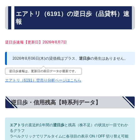
エアトリ（6191）の逆日歩（品貸料）速
報
逆日歩速報【更新日】2026年8月7日
2026年8月06日(木)の貸借残はプラス、
逆日歩
の発生はありません。
逆日歩速報は、更新日の前日データが最新です。
エアトリ（6191）空売り分析ページはこちら
逆日歩・信用残高【時系列データ】
エアトリ
の直近約1年間の
逆日歩
と残高（株不足）の状況が一目でわか
るグラフ
ラベルクリックでリアルタイムに各項目の表示 ON / OFF 切り替え可能