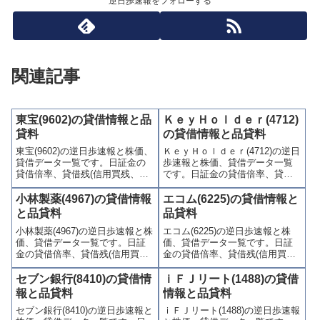
逆日歩速報をフォローする
関連記事
東宝(9602)の貸借情報と品
ＫｅｙＨｏｌｄｅｒ(4712)
貸料
の貸借情報と品貸料
東宝(9602)の逆日歩速報と株価、
ＫｅｙＨｏｌｄｅｒ(4712)の逆日
貸借データ一覧です。日証金の
歩速報と株価、貸借データ一覧
貸借倍率、貸借残(信用買残、信
です。日証金の貸借倍率、貸借
用売残)、品貸料(逆日歩)、東証
残(信用買残、信用売残)、品貸料
の週末残高、規制(注意喚起・申
(逆日歩)、東証の週末残高、規制
小林製薬(4967)の貸借情報
エコム(6225)の貸借情報と
込停止)など、空売り関連情報を
(注意喚起・申込停止)など、空売
と品貸料
品貸料
集計し、図解でわかりやすくま
り関連情報を集計し、図解でわ
小林製薬(4967)の逆日歩速報と株
エコム(6225)の逆日歩速報と株
とめて掲載しています。
かりやすくまとめて掲載してい
価、貸借データ一覧です。日証
価、貸借データ一覧です。日証
ます。
金の貸借倍率、貸借残(信用買
金の貸借倍率、貸借残(信用買
残、信用売残)、品貸料(逆日
残、信用売残)、品貸料(逆日
歩)、東証の週末残高、規制(注意
歩)、東証の週末残高、規制(注意
セブン銀行(8410)の貸借情
ｉＦＪリート(1488)の貸借
喚起・申込停止)など、空売り関
喚起・申込停止)など、空売り関
報と品貸料
情報と品貸料
連情報を集計し、図解でわかり
連情報を集計し、図解でわかり
セブン銀行(8410)の逆日歩速報と
ｉＦＪリート(1488)の逆日歩速報
やすくまとめて掲載していま
やすくまとめて掲載していま