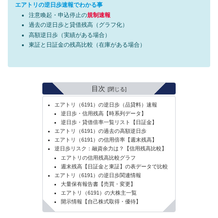
エアトリの逆日歩速報でわかる事
注意喚起・申込停止の
規制速報
過去の逆日歩と貸借残高（グラフ化）
高額逆日歩（実績がある場合）
東証と日証金の残高比較（在庫がある場合）
目次
エアトリ（6191）の逆日歩（品貸料）速報
逆日歩・信用残高【時系列データ】
逆日歩・貸借倍率一覧リスト【日証金】
エアトリ（6191）の過去の高額逆日歩
エアトリ（6191）の信用倍率【週末残高】
逆日歩リスク：融資余力は？【信用残高比較】
エアトリの信用残高比較グラフ
週末残高【日証金と東証】の表データで比較
エアトリ（6191）の逆日歩関連情報
大量保有報告書【売買・変更】
エアトリ（6191）の大株主一覧
開示情報【自己株式取得・優待】