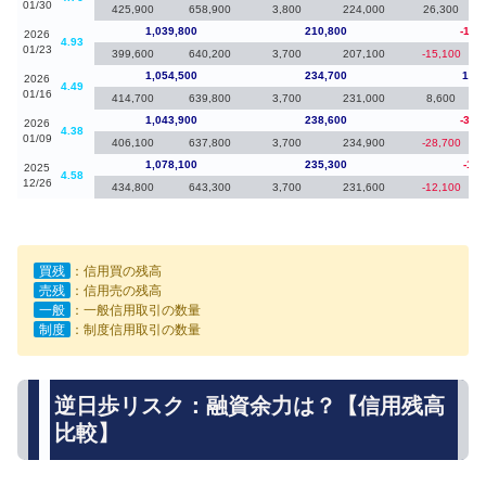
01/30
425,900
658,900
3,800
224,000
26,300
1,039,800
210,800
-14,
2026
4.93
01/23
399,600
640,200
3,700
207,100
-15,100
1,054,500
234,700
10,6
2026
4.49
01/16
414,700
639,800
3,700
231,000
8,600
1,043,900
238,600
-34,
2026
4.38
01/09
406,100
637,800
3,700
234,900
-28,700
1,078,100
235,300
-1,0
2025
4.58
12/26
434,800
643,300
3,700
231,600
-12,100
買残
：信用買の残高
売残
：信用売の残高
一般
：一般信用取引の数量
制度
：制度信用取引の数量
逆日歩リスク：融資余力は？【信用残高
比較】