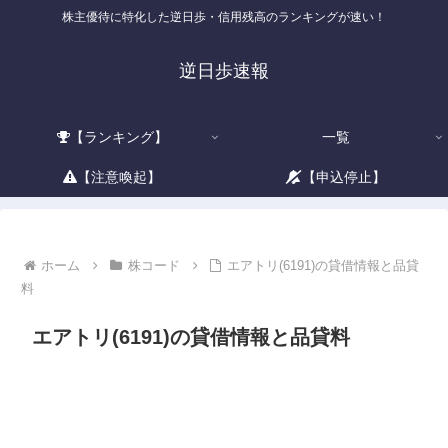
株主優待に特化した逆日歩・信用残高のランキングが速い！
逆日歩速報
【ランキング】
一覧
【注意喚起】
【申込停止】
ホーム
株コード
エアトリ(6191)の貸借情報と品貸
料
エアトリ(6191)の貸借情報と品貸料