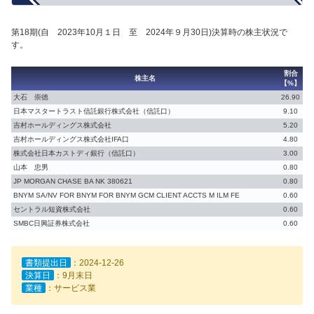
第18期(自 2023年10月１日 至 2024年９月30日)決算時の株主状況で
す。
割合
株主名
【%】
大石 崇徳
26.90
日本マスタートラスト信託銀行株式会社（信託口）
9.10
吉村ホールディングス株式会社
5.20
吉村ホールディングス株式会社IFA口
4.80
株式会社日本カストディ銀行（信託口）
3.00
山本 忠男
0.80
JP MORGAN CHASE BA NK 380621
0.80
BNYM SA/NV FOR BNYM FOR BNYM GCM CLIENT ACCTS M ILM FE
0.60
セントラル短資株式会社
0.60
SMBC日興証券株式会社
0.60
書類提出日
：2024-12-26
決算日
：9月末日
業種
：サービス業