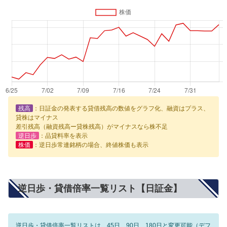
残高
：日証金の発表する貸借残高の数値をグラフ化、融資はプラス、
貸株はマイナス
差引残高（融資残高ー貸株残高）がマイナスなら株不足
逆日歩
：品貸料率を表示
株価
：逆日歩常連銘柄の場合、終値株価も表示
逆日歩・貸借倍率一覧リスト【日証金】
逆日歩・貸借倍率一覧リストは、45日、90日、180日と変更可能（デフ