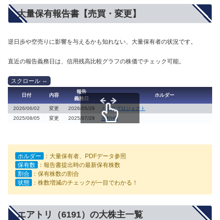
大量保有報告書【売買・変更】
逆日歩や空売りに影響を与えるかも知れない、大量保有者の状況です。
直近の報告義務日は、信用残高比較グラフの株価でチェック可能。
報告
日付
内容
ホルダー
義務日
2026/06/02
変更
2026/05/29
ミダスプロジェクト
2025/08/05
変更
2025/07/29
吉村HD
スクロールできます
ホルダー
：大量保有者、PDFデータ参照
保有数
：報告書提出時の最新保有株数
割合
：保有株数の割合
状態
：株数増減のチェックが一目でわかる！
エアトリ（6191）の大株主一覧