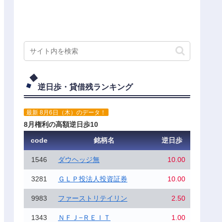
逆日歩・貸借残ランキング
最新 8月6日（木）のデータ！
8月権利の高額逆日歩10
code
銘柄名
逆日歩
1546
ダウヘッジ無
10.00
3281
ＧＬＰ投法人投資証券
10.00
9983
ファーストリテイリン
2.50
1343
ＮＦＪ−ＲＥＩＴ
1.00