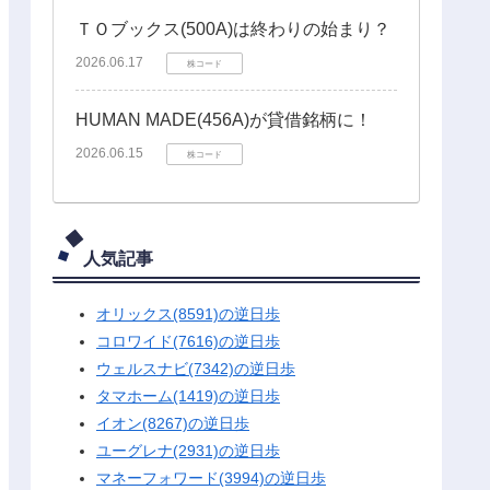
ＴＯブックス(500A)は終わりの始まり？
2026.06.17
株コード
HUMAN MADE(456A)が貸借銘柄に！
2026.06.15
株コード
人気記事
オリックス(8591)の逆日歩
コロワイド(7616)の逆日歩
ウェルスナビ(7342)の逆日歩
タマホーム(1419)の逆日歩
イオン(8267)の逆日歩
ユーグレナ(2931)の逆日歩
マネーフォワード(3994)の逆日歩