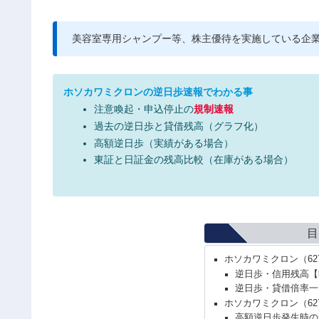
美容室専用シャンプー等、株主優待を実施している企
ホソカワミクロンの逆日歩速報でわかる事
注意喚起・申込停止の
規制速報
過去の逆日歩と貸借残高（グラフ化）
高額逆日歩（実績がある場合）
東証と日証金の残高比較（在庫がある場合）
目
ホソカワミクロン（62
逆日歩・信用残高【
逆日歩・貸借倍率一
ホソカワミクロン（62
高額逆日歩発生時の