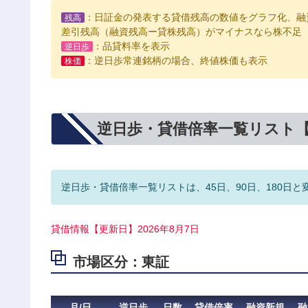
：日証金の発表する貸借残高の数値をグラフ化、融
残高
差引残高（融資残高ー貸株残高）がマイナスなら株不足
：品貸料率を表示
逆日歩
：逆日歩常連銘柄の場合、終値株価も表示
株価
逆日歩・貸借倍率一覧リスト
逆日歩・貸借倍率一覧リストは、45日、90日、180日と
貸借情報【更新日】2026年8月7日
市場区分：東証
月/日
逆日歩
日数
貸借倍率
融資新規
融