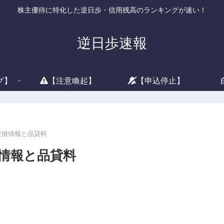
株主優待に特化した逆日歩・信用残高のランキングが速い！
逆日歩速報
グ】
【注意喚起】
【申込停止】
の貸借情報と品貸料
借情報と品貸料