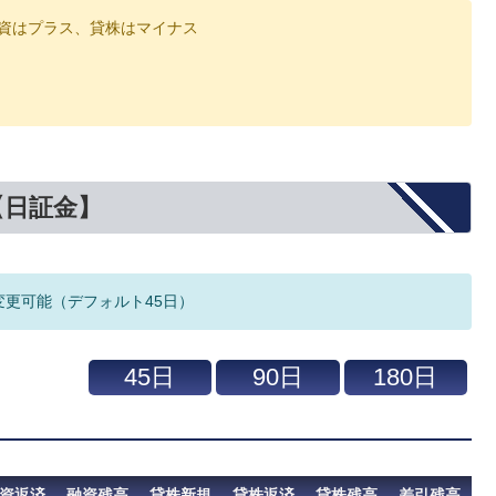
資はプラス、貸株はマイナス
【日証金】
変更可能（デフォルト45日）
資返済
融資残高
貸株新規
貸株返済
貸株残高
差引残高