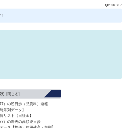
2026.08.7
業！
次
77）の逆日歩（品貸料）速報
時系列データ】
覧リスト【日証金】
77）の過去の高額逆日歩
データ【株価・信用残高・規制】