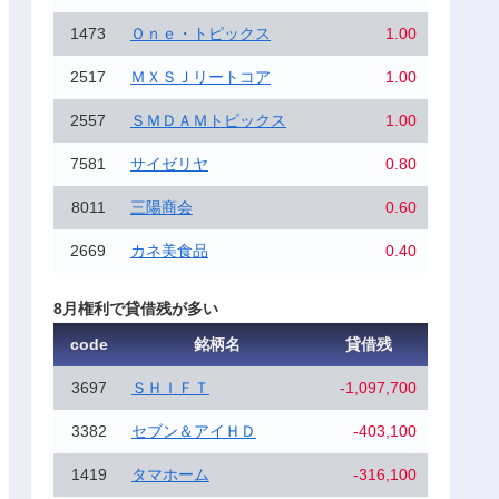
1473
Ｏｎｅ・トピックス
1.00
2517
ＭＸＳＪリートコア
1.00
2557
ＳＭＤＡＭトピックス
1.00
7581
サイゼリヤ
0.80
8011
三陽商会
0.60
2669
カネ美食品
0.40
8月権利で貸借残が多い
code
銘柄名
貸借残
3697
ＳＨＩＦＴ
-1,097,700
3382
セブン＆アイＨＤ
-403,100
1419
タマホーム
-316,100