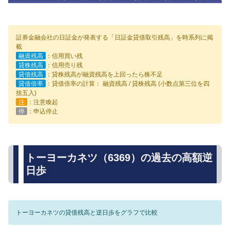
証券金融会社の日証金が発表する「日証金貸借取引残高」を時系列に掲
載
融資残高
：信用買い残
貸株残高
：信用売り残
貸借残高
：貸株残高が融資残高を上回ったら株不足
貸借倍率
：貸借倍率の計算： 融資残高 / 貸株残高 (小数点第三位を四
捨五入)
注
：注意喚起
停
：申込停止
トーヨーカネツ（6369）の過去の高額逆
日歩
トーヨーカネツの貸借残高と逆日歩をグラフで比較