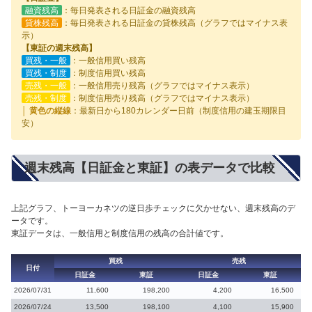
融資残高
：毎日発表される日証金の融資残高
貸株残高
：毎日発表される日証金の貸株残高（グラフではマイナス表
示）
【東証の週末残高】
買残・一般
：一般信用買い残高
買残・制度
：制度信用買い残高
売残・一般
：一般信用売り残高（グラフではマイナス表示）
売残・制度
：制度信用売り残高（グラフではマイナス表示）
│ 黄色の縦線
：最新日から180カレンダー日前（制度信用の建玉期限目
安）
週末残高【日証金と東証】の表データで比較
上記グラフ、トーヨーカネツの逆日歩チェックに欠かせない、週末残高のデ
ータです。
東証データは、一般信用と制度信用の残高の合計値です。
買残
売残
日付
日証金
東証
日証金
東証
2026/07/31
11,600
198,200
4,200
16,500
2026/07/24
13,500
198,100
4,100
15,900