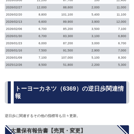
2026/03/06
12,200
87,700
100
12,400
2026/02/27
12,000
88,600
2,000
11,000
2026/02/20
8,800
101,100
5,400
11,100
2026/02/13
6,600
89,900
3,900
12,000
2026/02/06
6,700
85,200
3,500
7,100
2026/01/30
6,700
83,300
3,100
6,800
2026/01/23
6,000
87,200
3,000
6,700
2026/01/16
7,500
91,500
2,900
7,000
2026/01/09
7,100
107,000
5,100
8,300
2025/12/26
8,500
51,800
2,200
5,300
トーヨーカネツ（6369）の逆日歩関連情
報
逆日歩に関連するその他の指標等も日々更新。
大量保有報告書【売買・変更】