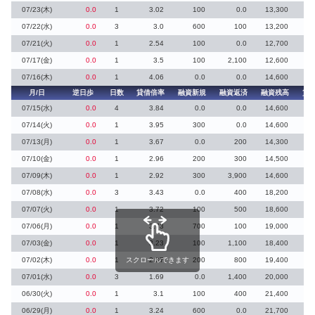
07/23(木)
0.0
1
3.02
100
0.0
13,300
07/22(水)
0.0
3
3.0
600
100
13,200
07/21(火)
0.0
1
2.54
100
0.0
12,700
1
07/17(金)
0.0
1
3.5
100
2,100
12,600
07/16(木)
0.0
1
4.06
0.0
0.0
14,600
月/日
逆日歩
日数
貸借倍率
融資新規
融資返済
融資残高
貸
07/15(水)
0.0
4
3.84
0.0
0.0
14,600
07/14(火)
0.0
1
3.95
300
0.0
14,600
07/13(月)
0.0
1
3.67
0.0
200
14,300
07/10(金)
0.0
1
2.96
200
300
14,500
07/09(木)
0.0
1
2.92
300
3,900
14,600
07/08(水)
0.0
3
3.43
0.0
400
18,200
07/07(火)
0.0
1
3.72
100
500
18,600
07/06(月)
0.0
1
3.73
700
100
19,000
07/03(金)
0.0
1
3.23
100
1,100
18,400
07/02(木)
0.0
1
スクロールできます
2.37
200
800
19,400
07/01(水)
0.0
3
1.69
0.0
1,400
20,000
5
06/30(火)
0.0
1
3.1
100
400
21,400
06/29(月)
0.0
1
3.24
600
0.0
21,700
2