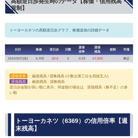
高額逆日歩発生時のデータ【株価・信用残高・
規制】
トーヨーカネツの高額逆日歩グラフ、株価追加の詳細データ
貸借
貸借
日付
株価
逆日歩
日数
規制
市場
倍率
残高
2024/3/27(水)
4,705
20.4
3
0.03
-17,800
東証
貸借倍率
： 融資残高 / 貸株残高 (小数点第三位を四捨五入)
貸借残高
： 融資残高 - 貸株残高
逆日歩金額が高い順に表示、同金額の場合は、貸借残高（株不足）の多
い順
トーヨーカネツ（6369）の信用倍率【週
末残高】