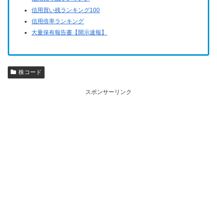
信用買い残ランキング100
信用倍率ランキング
大量保有報告書【開示速報】
株コード
スポンサーリンク