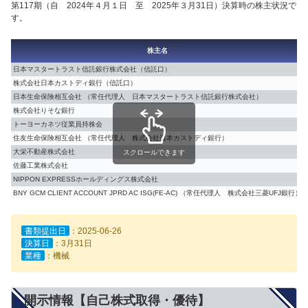
第117期（自 2024年４月１日 至 2025年３月31日）決算時の株主状況で
す。
株主名
日本マスタートラスト信託銀行株式会社（信託口）
株式会社日本カストディ銀行（信託口）
日本生命保険相互会社 （常任代理人 日本マスタートラスト信託銀行株式会社）
株式会社りそな銀行
トーヨーカネツ従業員持株会
住友生命保険相互会社 （常任代理人 株式会社日本カストディ銀行）
大栄不動産株式会社
スクロールできます
佐藤工業株式会社
NIPPON EXPRESSホールディングス株式会社
BNY GCM CLIENT ACCOUNT JPRD AC ISG(FE-AC) （常任代理人 株式会社三菱UFJ銀行）
書類提出日
：2025-06-26
決算日
：3月31日
業種
：機械
開示情報【自己株式取得・優待】