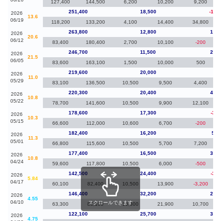
127,400
144,500
6,200
10,200
9,200
251,400
18,500
-12,
2026
13.6
06/19
118,200
133,200
4,100
14,400
34,800
263,800
12,800
17,1
2026
20.6
06/12
83,400
180,400
2,700
10,100
-200
246,700
11,500
27,1
2026
21.5
06/05
83,600
163,100
1,500
10,000
500
219,600
20,000
-70
2026
11.0
05/29
83,100
136,500
10,500
9,500
4,400
220,300
20,400
41,7
2026
10.8
05/22
78,700
141,600
10,500
9,900
12,100
178,600
17,300
-3,8
2026
10.3
05/15
66,600
112,000
10,600
6,700
-200
182,400
16,200
5,0
2026
11.3
05/01
66,800
115,600
10,500
5,700
7,200
177,400
16,500
34,9
2026
10.8
04/24
59,600
117,800
10,500
6,000
-500
142,500
24,400
-3,9
2026
5.84
04/17
60,100
82,400
10,500
13,900
-3,200
146,400
32,200
24,3
2026
4.55
04/10
スクロールできます
63,300
83,100
10,300
21,900
10,700
122,100
25,700
36,4
2026
4.75