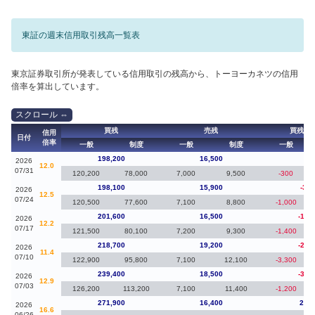
東証の週末信用取引残高一覧表
東京証券取引所が発表している信用取引の残高から、トーヨーカネツの信用
倍率を算出しています。
買残
売残
買残（
信用
日付
倍率
一般
制度
一般
制度
一般
198,200
16,500
10
2026
12.0
07/31
120,200
78,000
7,000
9,500
-300
198,100
15,900
-3,5
2026
12.5
07/24
120,500
77,600
7,100
8,800
-1,000
201,600
16,500
-17,
2026
12.2
07/17
121,500
80,100
7,200
9,300
-1,400
218,700
19,200
-20,
2026
11.4
07/10
122,900
95,800
7,100
12,100
-3,300
239,400
18,500
-32,
2026
12.9
07/03
126,200
113,200
7,100
11,400
-1,200
271,900
16,400
20,5
2026
16.6
06/26