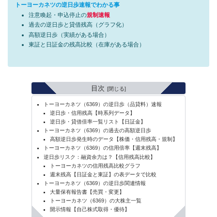
トーヨーカネツの逆日歩速報でわかる事
注意喚起・申込停止の
規制速報
過去の逆日歩と貸借残高（グラフ化）
高額逆日歩（実績がある場合）
東証と日証金の残高比較（在庫がある場合）
目次
トーヨーカネツ（6369）の逆日歩（品貸料）速報
逆日歩・信用残高【時系列データ】
逆日歩・貸借倍率一覧リスト【日証金】
トーヨーカネツ（6369）の過去の高額逆日歩
高額逆日歩発生時のデータ【株価・信用残高・規制】
トーヨーカネツ（6369）の信用倍率【週末残高】
逆日歩リスク：融資余力は？【信用残高比較】
トーヨーカネツの信用残高比較グラフ
週末残高【日証金と東証】の表データで比較
トーヨーカネツ（6369）の逆日歩関連情報
大量保有報告書【売買・変更】
トーヨーカネツ（6369）の大株主一覧
開示情報【自己株式取得・優待】