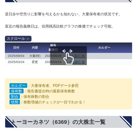
逆日歩や空売りに影響を与えるかも知れない、大量保有者の状況です。
直近の報告義務日は、信用残高比較グラフの株価でチェック可能。
報告
日付
内容
ホルダー
義務日
2025/09/04
大量(特)
2025/08/29
りそな銀行 他
2025/03/24
変更
2025/03/14
りそな銀行 他
スクロールできます
ホルダー
：大量保有者、PDFデータ参照
保有数
：報告書提出時の最新保有株数
割合
：保有株数の割合
状態
：株数増減のチェックが一目でわかる！
トーヨーカネツ（6369）の大株主一覧