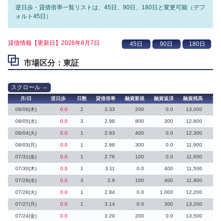
逆日歩・貸借倍率一覧リストは、45日、90日、180日と変更可能（デフ
ォルト45日）
貸借情報【更新日】2026年8月7日
市場区分：東証
月/日
逆日歩
日数
貸借倍率
融資新規
融資返済
融資残高
貸
08/06(木)
0.0
2
3.33
200
0.0
13,000
08/05(水)
0.0
3
2.98
800
300
12,800
08/04(火)
0.0
1
2.93
400
0.0
12,300
08/03(月)
0.0
1
2.98
300
0.0
11,900
07/31(金)
0.0
1
2.76
100
0.0
11,600
07/30(木)
0.0
1
3.11
0.0
400
11,500
07/29(水)
0.0
3
2.9
100
400
11,900
07/28(火)
0.0
1
2.84
0.0
1,000
12,200
07/27(月)
0.0
1
3.14
0.0
300
13,200
07/24(金)
0.0
3.29
200
0.0
13,500