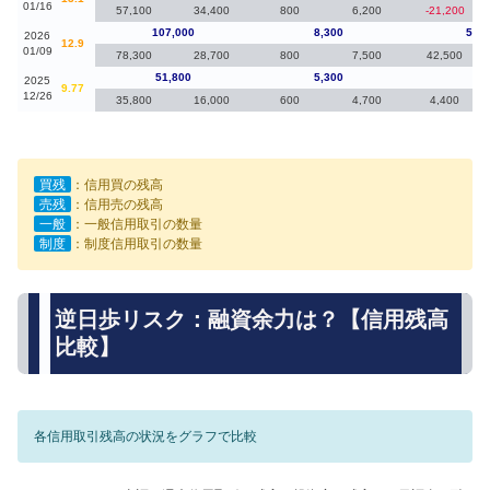
01/16
57,100
34,400
800
6,200
-21,200
107,000
8,300
55,2
2026
12.9
01/09
78,300
28,700
800
7,500
42,500
51,800
5,300
-30
2025
9.77
12/26
35,800
16,000
600
4,700
4,400
買残
：信用買の残高
売残
：信用売の残高
一般
：一般信用取引の数量
制度
：制度信用取引の数量
逆日歩リスク：融資余力は？【信用残高
比較】
各信用取引残高の状況をグラフで比較