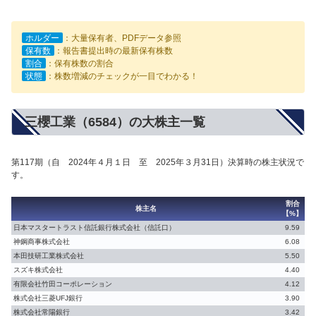
ホルダー
：大量保有者、PDFデータ参照
保有数
：報告書提出時の最新保有株数
割合
：保有株数の割合
状態
：株数増減のチェックが一目でわかる！
三櫻工業（6584）の大株主一覧
第117期（自 2024年４月１日 至 2025年３月31日）決算時の株主状況で
す。
割合
株主名
【%】
日本マスタートラスト信託銀行株式会社（信託口）
9.59
神鋼商事株式会社
6.08
本田技研工業株式会社
5.50
スズキ株式会社
4.40
有限会社竹田コーポレーション
4.12
株式会社三菱UFJ銀行
3.90
株式会社常陽銀行
3.42