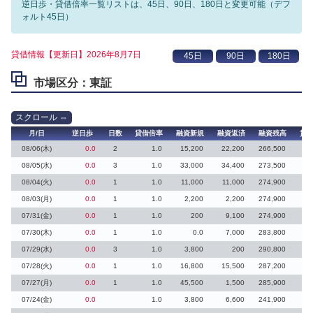
逆日歩・貸借倍率一覧リストは、45日、90日、180日と変更可能（デフ
ォルト45日）
貸借情報【更新日】2026年8月7日
市場区分：東証
月/日
逆日歩
日数
貸借倍率
融資新規
融資返済
融資残高
貸
08/06(木)
0.0
2
1.0
15,200
22,200
266,500
08/05(水)
0.0
3
1.0
33,000
34,400
273,500
08/04(火)
0.0
1
1.0
11,000
11,000
274,900
08/03(月)
0.0
1
1.0
2,200
2,200
274,900
07/31(金)
0.0
1
1.0
200
9,100
274,900
07/30(木)
0.0
1
1.0
0.0
7,000
283,800
07/29(水)
0.0
3
1.0
3,800
200
290,800
3
07/28(火)
0.0
1
1.0
16,800
15,500
287,200
1
07/27(月)
0.0
1
1.0
45,500
1,500
285,900
44
07/24(金)
0.0
1.0
3,800
6,600
241,900