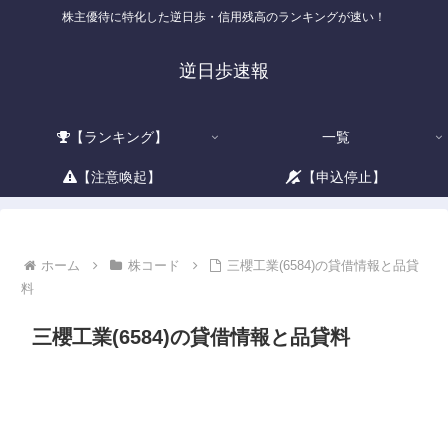
株主優待に特化した逆日歩・信用残高のランキングが速い！
逆日歩速報
【ランキング】
一覧
【注意喚起】
【申込停止】
ホーム
株コード
三櫻工業(6584)の貸借情報と品貸
料
三櫻工業(6584)の貸借情報と品貸料