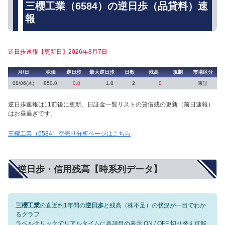
三櫻工業（6584）の逆日歩（品貸料）速
報
逆日歩速報【更新日】2026年8月7日
月/日
株価
逆日歩
最大逆日歩
日数
残高
規制
市場区分
08/06(木)
850.0
0.0
1.8
2
0
東証
逆日歩速報は11前後に更新、日証金一覧リストの貸借残の更新（前日速報）
はお昼過ぎです。
三櫻工業（6584）空売り分析ページはこちら
逆日歩・信用残高【時系列データ】
三櫻工業
の直近約1年間の
逆日歩
と残高（株不足）の状況が一目でわか
るグラフ
ラベルクリックでリアルタイムに各項目の表示 ON / OFF 切り替え可能