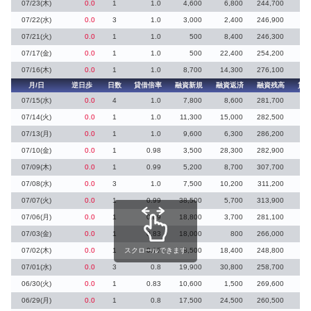
07/23(木)
0.0
1
1.0
4,600
6,800
244,700
07/22(水)
0.0
3
1.0
3,000
2,400
246,900
07/21(火)
0.0
1
1.0
500
8,400
246,300
07/17(金)
0.0
1
1.0
500
22,400
254,200
07/16(木)
0.0
1
1.0
8,700
14,300
276,100
月/日
逆日歩
日数
貸借倍率
融資新規
融資返済
融資残高
貸
07/15(水)
0.0
4
1.0
7,800
8,600
281,700
07/14(火)
0.0
1
1.0
11,300
15,000
282,500
07/13(月)
0.0
1
1.0
9,600
6,300
286,200
07/10(金)
0.0
1
0.98
3,500
28,300
282,900
07/09(木)
0.0
1
0.99
5,200
8,700
307,700
07/08(水)
0.0
3
1.0
7,500
10,200
311,200
07/07(火)
0.0
1
0.99
38,500
5,700
313,900
1
07/06(月)
0.0
1
0.89
18,800
3,700
281,100
07/03(金)
0.0
1
0.83
18,000
800
266,000
07/02(木)
0.0
1
スクロールできます
0.77
8,500
18,400
248,800
07/01(水)
0.0
3
0.8
19,900
30,800
258,700
06/30(火)
0.0
1
0.83
10,600
1,500
269,600
06/29(月)
0.0
1
0.8
17,500
24,500
260,500