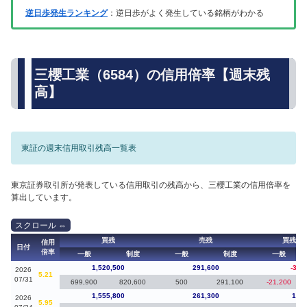
逆日歩発生ランキング
：逆日歩がよく発生している銘柄がわかる
三櫻工業（6584）の信用倍率【週末残
高】
東証の週末信用取引残高一覧表
東京証券取引所が発表している信用取引の残高から、三櫻工業の信用倍率を
算出しています。
買残
売残
買残（
信用
日付
倍率
一般
制度
一般
制度
一般
1,520,500
291,600
-35,
2026
5.21
07/31
699,900
820,600
500
291,100
-21,200
1,555,800
261,300
10,7
2026
5.95