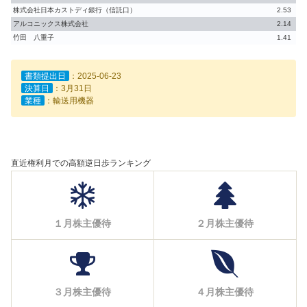
株式会社日本カストディ銀行（信託口）
2.53
アルコニックス株式会社
2.14
竹田 八重子
1.41
書類提出日
：2025-06-23
決算日
：3月31日
業種
：輸送用機器
直近権利月での高額逆日歩ランキング
１月株主優待
２月株主優待
３月株主優待
４月株主優待