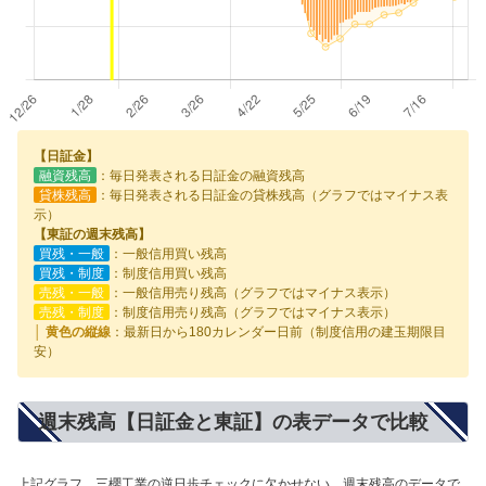
【日証金】
融資残高
：毎日発表される日証金の融資残高
貸株残高
：毎日発表される日証金の貸株残高（グラフではマイナス表
示）
【東証の週末残高】
買残・一般
：一般信用買い残高
買残・制度
：制度信用買い残高
売残・一般
：一般信用売り残高（グラフではマイナス表示）
売残・制度
：制度信用売り残高（グラフではマイナス表示）
│ 黄色の縦線
：最新日から180カレンダー日前（制度信用の建玉期限目
安）
週末残高【日証金と東証】の表データで比較
上記グラフ、三櫻工業の逆日歩チェックに欠かせない、週末残高のデータで