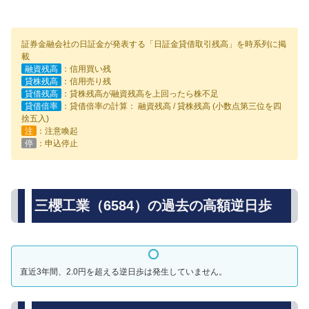
証券金融会社の日証金が発表する「日証金貸借取引残高」を時系列に掲
載
融資残高
：信用買い残
貸株残高
：信用売り残
貸借残高
：貸株残高が融資残高を上回ったら株不足
貸借倍率
：貸借倍率の計算： 融資残高 / 貸株残高 (小数点第三位を四
捨五入)
注
：注意喚起
停
：申込停止
三櫻工業（6584）の過去の高額逆日歩
直近3年間、2.0円を超える逆日歩は発生していません。