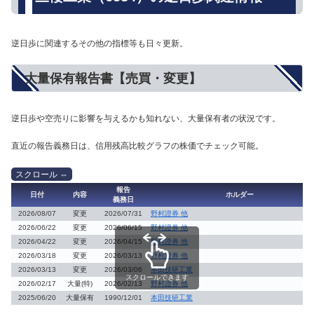
逆日歩に関連するその他の指標等も日々更新。
大量保有報告書【売買・変更】
逆日歩や空売りに影響を与えるかも知れない、大量保有者の状況です。
直近の報告義務日は、信用残高比較グラフの株価でチェック可能。
報告
日付
内容
ホルダー
義務日
2026/08/07
変更
2026/07/31
野村證券 他
2026/06/22
変更
2026/06/15
野村證券 他
2026/04/22
変更
2026/04/15
野村證券 他
2026/03/18
変更
2026/03/13
野村證券 他
2026/03/13
変更
2026/03/06
本田技研工業
スクロールできます
2026/02/17
大量(特)
2026/02/13
野村證券 他
2025/06/20
大量保有
1990/12/01
本田技研工業