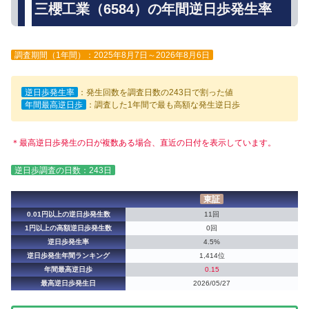
三櫻工業（6584）の年間逆日歩発生率
調査期間（1年間）：2025年8月7日～2026年8月6日
逆日歩発生率
：発生回数を調査日数の243日で割った値
年間最高逆日歩
：調査した1年間で最も高額な発生逆日歩
＊最高逆日歩発生の日が複数ある場合、直近の日付を表示しています。
逆日歩調査の日数：243日
東証
0.01円以上の逆日歩発生数
11回
1円以上の高額逆日歩発生数
0回
逆日歩発生率
4.5%
逆日歩発生年間ランキング
1,414位
年間最高逆日歩
0.15
最高逆日歩発生日
2026/05/27