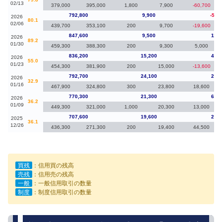
02/13
379,000
395,000
1,800
7,900
-60,700
792,800
9,900
-54,
2026
80.1
02/06
439,700
353,100
200
9,700
-19,600
847,600
9,500
11,4
2026
89.2
01/30
459,300
388,300
200
9,300
5,000
836,200
15,200
43,5
2026
55.0
01/23
454,300
381,900
200
15,000
-13,600
792,700
24,100
22,4
2026
32.9
01/16
467,900
324,800
300
23,800
18,600
770,300
21,300
62,7
2026
36.2
01/09
449,300
321,000
1,000
20,300
13,000
707,600
19,600
20,5
2025
36.1
12/26
436,300
271,300
200
19,400
44,500
買残
：信用買の残高
売残
：信用売の残高
一般
：一般信用取引の数量
制度
：制度信用取引の数量