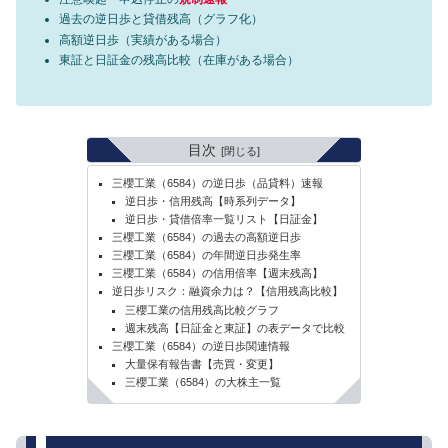
過去の逆日歩と貸借残高（グラフ化）
高額逆日歩（実績がある場合）
東証と日証金の残高比較（在庫がある場合）
目次
三櫻工業（6584）の逆日歩（品貸料）速報
逆日歩・信用残高【時系列データ】
逆日歩・貸借倍率一覧リスト【日証金】
三櫻工業（6584）の過去の高額逆日歩
三櫻工業（6584）の年間逆日歩発生率
三櫻工業（6584）の信用倍率【週末残高】
逆日歩リスク：融資余力は？【信用残高比較】
三櫻工業の信用残高比較グラフ
週末残高【日証金と東証】の表データで比較
三櫻工業（6584）の逆日歩関連情報
大量保有報告書【売買・変更】
三櫻工業（6584）の大株主一覧