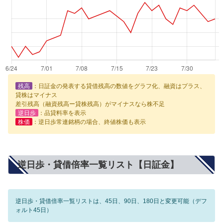
残高
：日証金の発表する貸借残高の数値をグラフ化、融資はプラス、
貸株はマイナス
差引残高（融資残高ー貸株残高）がマイナスなら株不足
逆日歩
：品貸料率を表示
株価
：逆日歩常連銘柄の場合、終値株価も表示
逆日歩・貸借倍率一覧リスト【日証金】
逆日歩・貸借倍率一覧リストは、45日、90日、180日と変更可能（デフ
ォルト45日）