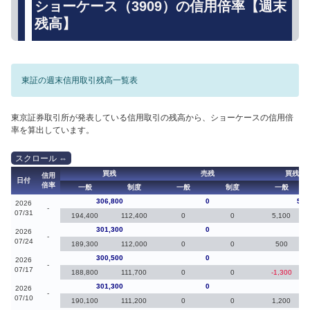
ショーケース（3909）の信用倍率【週末
残高】
東証の週末信用取引残高一覧表
東京証券取引所が発表している信用取引の残高から、ショーケースの信用倍
率を算出しています。
買残
売残
買残（
信用
日付
倍率
一般
制度
一般
制度
一般
306,800
0
5,5
2026
-
07/31
194,400
112,400
0
0
5,100
301,300
0
80
2026
-
07/24
189,300
112,000
0
0
500
300,500
0
-80
2026
-
07/17
188,800
111,700
0
0
-1,300
301,300
0
30
2026
-
07/10
190,100
111,200
0
0
1,200