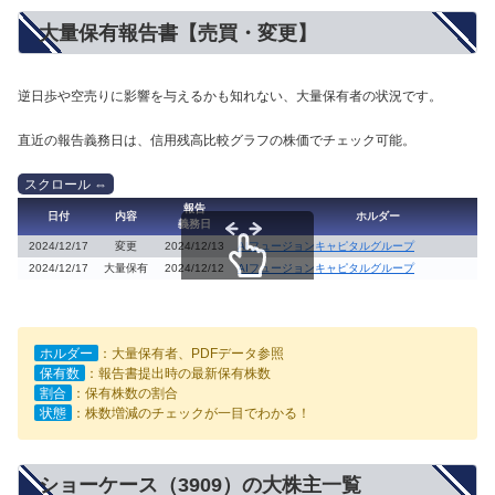
大量保有報告書【売買・変更】
逆日歩や空売りに影響を与えるかも知れない、大量保有者の状況です。
直近の報告義務日は、信用残高比較グラフの株価でチェック可能。
報告
日付
内容
ホルダー
義務日
2024/12/17
変更
2024/12/13
AIフュージョンキャピタルグループ
2024/12/17
大量保有
2024/12/12
AIフュージョンキャピタルグループ
スクロールできます
ホルダー
：大量保有者、PDFデータ参照
保有数
：報告書提出時の最新保有株数
割合
：保有株数の割合
状態
：株数増減のチェックが一目でわかる！
ショーケース（3909）の大株主一覧