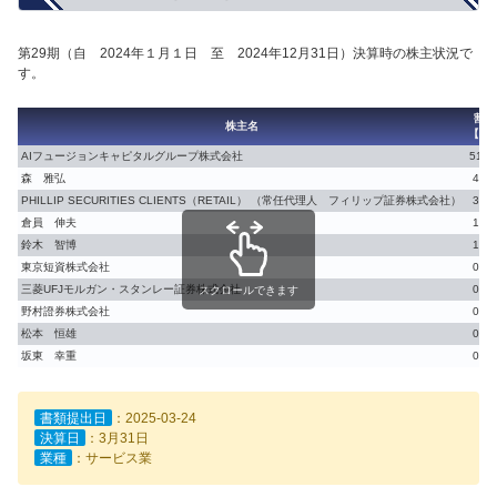
第29期（自 2024年１月１日 至 2024年12月31日）決算時の株主状況で
す。
割合
株主名
【%
AIフュージョンキャピタルグループ株式会社
51.0
森 雅弘
4.05
PHILLIP SECURITIES CLIENTS（RETAIL） （常任代理人 フィリップ証券株式会社）
3.13
倉員 伸夫
1.40
鈴木 智博
1.19
東京短資株式会社
0.73
三菱UFJモルガン・スタンレー証券株式会社
0.62
スクロールできます
野村證券株式会社
0.57
松本 恒雄
0.57
坂東 幸重
0.54
書類提出日
：2025-03-24
決算日
：3月31日
業種
：サービス業