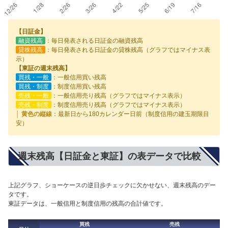
【日証金】
融資残高
：毎日発表される日証金の融資残高
貸株残高
：毎日発表される日証金の貸株残高（グラフではマイナス表
示）
【東証の週末残高】
買残・一般
：一般信用買い残高
買残・制度
：制度信用買い残高
売残・一般
：一般信用売り残高（グラフではマイナス表示）
売残・制度
：制度信用売り残高（グラフではマイナス表示）
│ 黄色の縦線
：最新日から180カレンダー日前（制度信用の建玉期限目
安）
週末残高【日証金と東証】の表データで比較
上記グラフ、ショーケースの逆日歩チェックに欠かせない、週末残高のデー
タです。
東証データは、一般信用と制度信用の残高の合計値です。
買残
売残