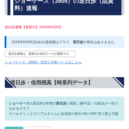
ショーケース（3909）の逆日歩（品貸
料）速報
逆日歩速報【更新日】2026年8月6日
2026年8月05日(水)の貸借残はプラス、
逆日歩
の発生はありません。
逆日歩速報は、更新日の前日データが最新です。
ショーケース（3909）空売り分析ページはこちら
逆日歩・信用残高【時系列データ】
ショーケース
の直近約1年間の
逆日歩
と残高（株不足）の状況が一目で
わかるグラフ
ラベルクリックでリアルタイムに各項目の表示 ON / OFF 切り替え可能