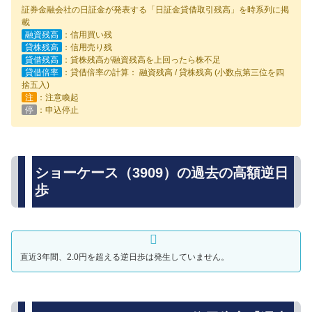
証券金融会社の日証金が発表する「日証金貸借取引残高」を時系列に掲
載
融資残高
：信用買い残
貸株残高
：信用売り残
貸借残高
：貸株残高が融資残高を上回ったら株不足
貸借倍率
：貸借倍率の計算： 融資残高 / 貸株残高 (小数点第三位を四
捨五入)
注
：注意喚起
停
：申込停止
ショーケース（3909）の過去の高額逆日
歩
直近3年間、2.0円を超える逆日歩は発生していません。