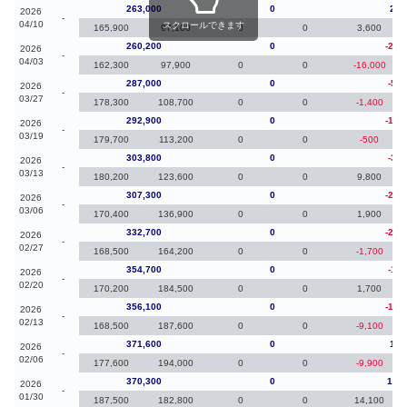
263,000
0
2,8
2026
-
04/10
スクロールできます
165,900
97,100
0
0
3,600
260,200
0
-26,
2026
-
04/03
162,300
97,900
0
0
-16,000
287,000
0
-5,9
2026
-
03/27
178,300
108,700
0
0
-1,400
292,900
0
-10,
2026
-
03/19
179,700
113,200
0
0
-500
303,800
0
-3,5
2026
-
03/13
180,200
123,600
0
0
9,800
307,300
0
-25,
2026
-
03/06
170,400
136,900
0
0
1,900
332,700
0
-22,
2026
-
02/27
168,500
164,200
0
0
-1,700
354,700
0
-1,4
2026
-
02/20
170,200
184,500
0
0
1,700
356,100
0
-15,
2026
-
02/13
168,500
187,600
0
0
-9,100
371,600
0
1,3
2026
-
02/06
177,600
194,000
0
0
-9,900
370,300
0
15,0
2026
-
01/30
187,500
182,800
0
0
14,100