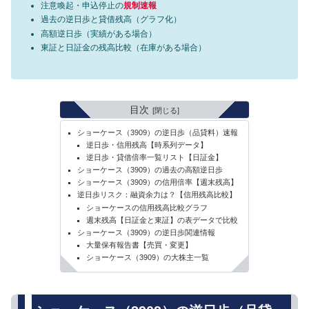
注意喚起・申込停止の
規制速報
過去の逆日歩と貸借残高（グラフ化）
高額逆日歩（実績がある場合）
東証と日証金の残高比較（在庫がある場合）
目次
ショーケース（3909）の逆日歩（品貸料）速報
逆日歩・信用残高【時系列データ】
逆日歩・貸借倍率一覧リスト【日証金】
ショーケース（3909）の過去の高額逆日歩
ショーケース（3909）の信用倍率【週末残高】
逆日歩リスク：融資余力は？【信用残高比較】
ショーケースの信用残高比較グラフ
週末残高【日証金と東証】の表データで比較
ショーケース（3909）の逆日歩関連情報
大量保有報告書【売買・変更】
ショーケース（3909）の大株主一覧