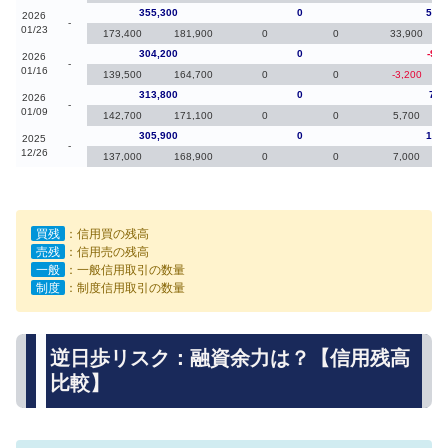
355,300
0
51,1
2026
-
01/23
173,400
181,900
0
0
33,900
304,200
0
-9,6
2026
-
01/16
139,500
164,700
0
0
-3,200
313,800
0
7,9
2026
-
01/09
142,700
171,100
0
0
5,700
305,900
0
15,7
2025
-
12/26
137,000
168,900
0
0
7,000
買残
：信用買の残高
売残
：信用売の残高
一般
：一般信用取引の数量
制度
：制度信用取引の数量
逆日歩リスク：融資余力は？【信用残高
比較】