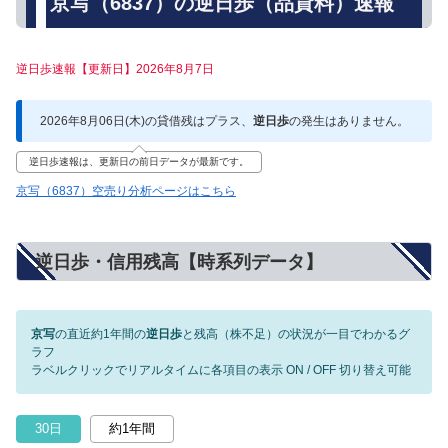
京写（6837）の逆日歩（品貸料）速報
逆日歩速報【更新日】2026年8月7日
2026年8月06日(木)の貸借残はプラス、
逆日歩
の発生はありません。
逆日歩速報は、更新日の前日データが最新です。
京写（6837）空売り分析ページはこちら
逆日歩・信用残高【時系列データ】
京写
の直近約1年間の
逆日歩
と残高（株不足）の状況が一目でわかるグ
ラフ
ラベルクリックでリアルタイムに各項目の表示 ON / OFF 切り替え可能
30日
約1年間