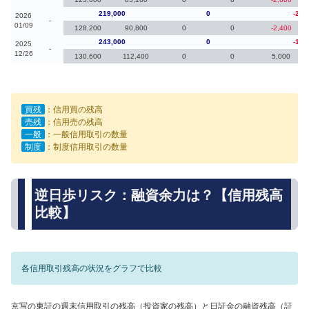
219,000
0
-24,
2026
-
01/09
128,200
90,800
0
0
-2,400
243,000
0
-16,
2025
-
12/26
130,600
112,400
0
0
5,000
買残
：信用買の残高
売残
：信用売の残高
一般
：一般信用取引の数量
制度
：制度信用取引の数量
逆日歩リスク：融資余力は？【信用残高
比較】
各信用取引残高の状況をグラフで比較
京写の東証の週末信用取引の残高（投資家の残高）と日証金の融資残高（証