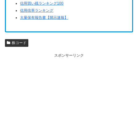
信用買い残ランキング100
信用倍率ランキング
大量保有報告書【開示速報】
株コード
スポンサーリンク