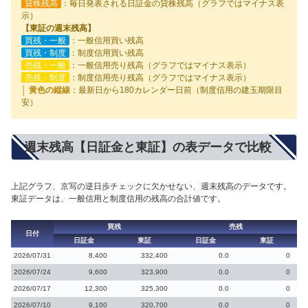
貸株残高
：毎日発表される日証金の貸株残高（グラフではマイナス表
示）
【東証の週末残高】
買残・一般
：一般信用買い残高
買残・制度
：制度信用買い残高
売残・一般
：一般信用売り残高（グラフではマイナス表示）
売残・制度
：制度信用売り残高（グラフではマイナス表示）
│ 黄色の縦線
：最新日から180カレンダー日前（制度信用の建玉期限目
安）
週末残高【日証金と東証】の表データで比較
上記グラフ、京写の逆日歩チェックに欠かせない、週末残高のデータです。
東証データは、一般信用と制度信用の残高の合計値です。
買残
売残
日付
日証金
東証
日証金
東証
2026/07/31
8,400
332,400
0.0
0
2026/07/24
9,600
323,900
0.0
0
2026/07/17
12,300
325,300
0.0
0
2026/07/10
9,100
320,700
0.0
0