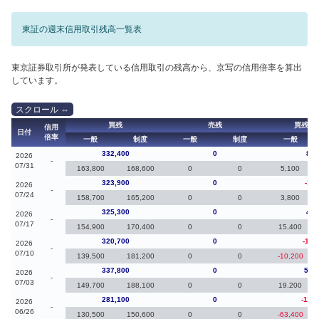
東証の週末信用取引残高一覧表
東京証券取引所が発表している信用取引の残高から、京写の信用倍率を算出
しています。
買残
売残
買残（
信用
日付
倍率
一般
制度
一般
制度
一般
332,400
0
8,5
2026
-
07/31
163,800
168,600
0
0
5,100
323,900
0
-1,4
2026
-
07/24
158,700
165,200
0
0
3,800
325,300
0
4,6
2026
-
07/17
154,900
170,400
0
0
15,400
320,700
0
-17,
2026
-
07/10
139,500
181,200
0
0
-10,200
337,800
0
56,
2026
-
07/03
149,700
188,100
0
0
19,200
281,100
0
-116
2026
-
06/26
130,500
150,600
0
0
-63,400