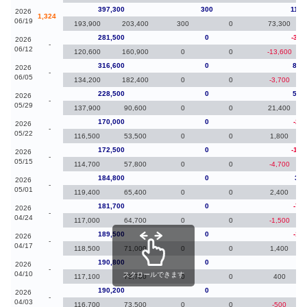
397,300
300
115,
2026
1,324
06/19
193,900
203,400
300
0
73,300
281,500
0
-35,
2026
-
06/12
120,600
160,900
0
0
-13,600
316,600
0
88,
2026
-
06/05
134,200
182,400
0
0
-3,700
228,500
0
58,
2026
-
05/29
137,900
90,600
0
0
21,400
170,000
0
-2,5
2026
-
05/22
116,500
53,500
0
0
1,800
172,500
0
-12,
2026
-
05/15
114,700
57,800
0
0
-4,700
184,800
0
3,1
2026
-
05/01
119,400
65,400
0
0
2,400
181,700
0
-7,8
2026
-
04/24
117,000
64,700
0
0
-1,500
189,500
0
-1,3
2026
-
04/17
118,500
71,000
0
0
1,400
190,800
0
60
2026
-
04/10
スクロールできます
117,100
73,700
0
0
400
190,200
0
80
2026
-
04/03
116,700
73,500
0
0
-500