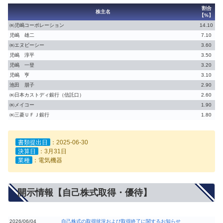
割合
株主名
【%】
㈱児嶋コーポレーション
14.10
児嶋 雄二
7.10
㈱エヌビーシー
3.60
児嶋 淳平
3.50
児嶋 一登
3.20
児嶋 亨
3.10
池田 朋子
2.90
㈱日本カストディ銀行（信託口）
2.60
㈱メイコー
1.90
㈱三菱ＵＦＪ銀行
1.80
書類提出日
：2025-06-30
決算日
：3月31日
業種
：電気機器
開示情報【自己株式取得・優待】
2026/06/04
自己株式の取得状況および取得終了に関するお知らせ