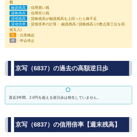
載
融資残高
：信用買い残
貸株残高
：信用売り残
貸借残高
：貸株残高が融資残高を上回ったら株不足
貸借倍率
：貸借倍率の計算： 融資残高 / 貸株残高 (小数点第三位を四
捨五入)
注
：注意喚起
停
：申込停止
京写（6837）の過去の高額逆日歩
直近3年間、2.0円を超える逆日歩は発生していません。
京写（6837）の信用倍率【週末残高】