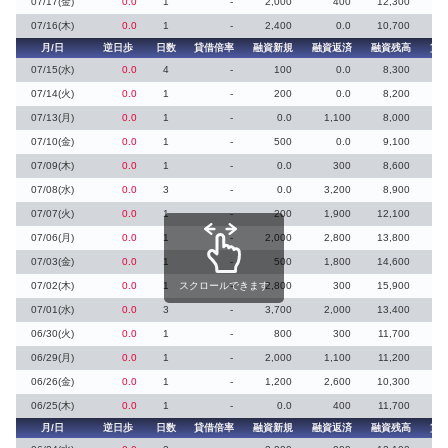
07/17(金)
0.0
1
-
2,000
400
12,300
07/16(木)
0.0
1
-
2,400
0.0
10,700
月/日
逆日歩
日数
貸借倍率
融資新規
融資返済
融資残高
貸
07/15(水)
0.0
4
-
100
0.0
8,300
07/14(火)
0.0
1
-
200
0.0
8,200
07/13(月)
0.0
1
-
0.0
1,100
8,000
07/10(金)
0.0
1
-
500
0.0
9,100
07/09(木)
0.0
1
-
0.0
300
8,600
07/08(水)
0.0
3
-
0.0
3,200
8,900
07/07(火)
0.0
1
-
200
1,900
12,100
07/06(月)
0.0
1
-
2,000
2,800
13,800
07/03(金)
0.0
1
-
500
1,800
14,600
07/02(木)
0.0
1
スクロールできます
-
2,800
300
15,900
07/01(水)
0.0
3
-
3,700
2,000
13,400
06/30(火)
0.0
1
-
800
300
11,700
06/29(月)
0.0
1
-
2,000
1,100
11,200
06/26(金)
0.0
1
-
1,200
2,600
10,300
06/25(木)
0.0
1
-
0.0
400
11,700
月/日
逆日歩
日数
貸借倍率
融資新規
融資返済
融資残高
貸