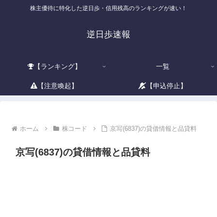
株主優待に特化した逆日歩・信用残高のランキングが速い！
逆日歩速報
【ランキング】
一覧
【注意喚起】
【申込停止】
ホーム
株コード
京写(6837)の貸借情報と品貸料
京写(6837)の貸借情報と品貸料