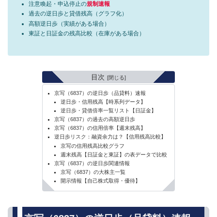
注意喚起・申込停止の
規制速報
過去の逆日歩と貸借残高（グラフ化）
高額逆日歩（実績がある場合）
東証と日証金の残高比較（在庫がある場合）
目次
京写（6837）の逆日歩（品貸料）速報
逆日歩・信用残高【時系列データ】
逆日歩・貸借倍率一覧リスト【日証金】
京写（6837）の過去の高額逆日歩
京写（6837）の信用倍率【週末残高】
逆日歩リスク：融資余力は？【信用残高比較】
京写の信用残高比較グラフ
週末残高【日証金と東証】の表データで比較
京写（6837）の逆日歩関連情報
京写（6837）の大株主一覧
開示情報【自己株式取得・優待】