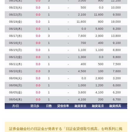
06/24(水)
0.0
3
-
3,000
900
12,100
06/23(火)
0.0
1
-
500
0.0
10,000
06/22(月)
0.0
1
-
2,100
11,600
9,500
06/19(金)
0.0
1
-
11,600
800
19,000
06/18(木)
0.0
1
-
0.0
5,600
8,200
06/17(水)
0.0
3
-
7,600
2,900
13,800
06/16(火)
0.0
1
-
700
400
9,100
06/15(月)
0.0
1
-
1,100
1,100
8,800
06/12(金)
0.0
1
-
1,300
0.0
8,800
06/11(木)
0.0
1
-
400
500
7,500
06/10(水)
0.0
3
-
4,500
100
7,600
06/09(火)
0.0
1
-
0.0
2,800
3,200
06/08(月)
0.0
1
-
1,000
1,200
6,000
06/05(金)
0.0
1
-
3,600
4,100
6,200
06/04(木)
0.0
1
-
4,100
200
6,700
月/日
逆日歩
日数
貸借倍率
融資新規
融資返済
融資残高
貸
証券金融会社の日証金が発表する「日証金貸借取引残高」を時系列に掲