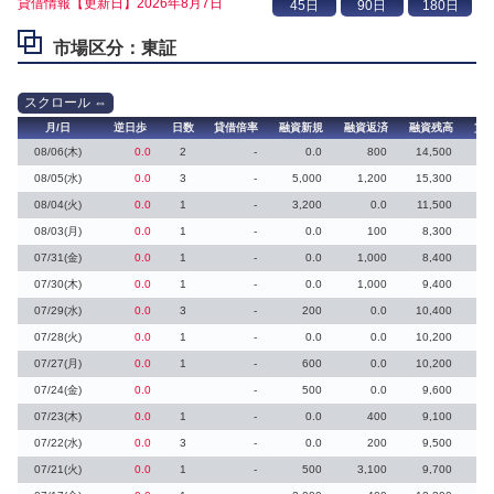
貸借情報【更新日】2026年8月7日
市場区分：東証
月/日
逆日歩
日数
貸借倍率
融資新規
融資返済
融資残高
貸
08/06(木)
0.0
2
-
0.0
800
14,500
08/05(水)
0.0
3
-
5,000
1,200
15,300
08/04(火)
0.0
1
-
3,200
0.0
11,500
08/03(月)
0.0
1
-
0.0
100
8,300
07/31(金)
0.0
1
-
0.0
1,000
8,400
07/30(木)
0.0
1
-
0.0
1,000
9,400
07/29(水)
0.0
3
-
200
0.0
10,400
07/28(火)
0.0
1
-
0.0
0.0
10,200
07/27(月)
0.0
1
-
600
0.0
10,200
07/24(金)
0.0
-
500
0.0
9,600
07/23(木)
0.0
1
-
0.0
400
9,100
07/22(水)
0.0
3
-
0.0
200
9,500
07/21(火)
0.0
1
-
500
3,100
9,700